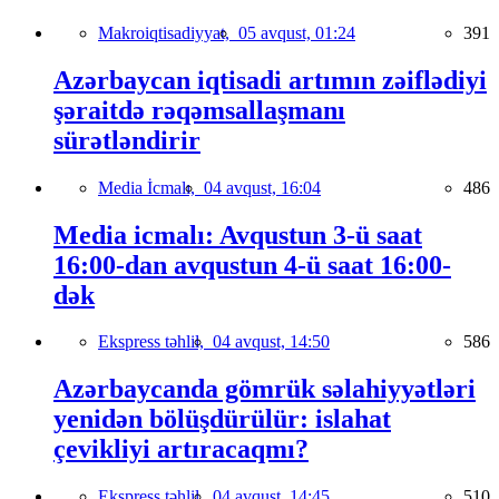
Makroiqtisadiyyat,
05 avqust, 01:24
391
Azərbaycan iqtisadi artımın zəiflədiyi
şəraitdə rəqəmsallaşmanı
sürətləndirir
Media İcmalı,
04 avqust, 16:04
486
Media icmalı: Avqustun 3-ü saat
16:00-dan avqustun 4-ü saat 16:00-
dək
Ekspress təhlil,
04 avqust, 14:50
586
Azərbaycanda gömrük səlahiyyətləri
yenidən bölüşdürülür: islahat
çevikliyi artıracaqmı?
Ekspress təhlil,
04 avqust, 14:45
510