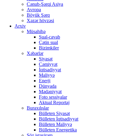
Cənub-Şərqi Asiya
Avropa
Böyük Şərq
Xəzər hövzəsi
Arxiv
Müsahibə
Sual-cavab
Çətin sual
Bizimkiler
Xəbərlər
Siyasət
Cəmiyyət
İqtisadiyyat
Maliyyə
Enerji
Dünyada
Mədəniyyət
Foto sessiyalar
Aktual Reportaj
Buraxılışlar
Bülleten Siyasət
Bülleten İqtisadiyyat
Bülleten Maliyyə
Bülleten Energetika
Söz istəyirəm