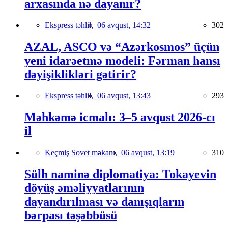
arxasında nə dayanır?
Ekspress təhlil,
06 avqust, 14:32
302
AZAL, ASCO və “Azərkosmos” üçün
yeni idarəetmə modeli: Fərman hansı
dəyişiklikləri gətirir?
Ekspress təhlil,
06 avqust, 13:43
293
Məhkəmə icmalı: 3–5 avqust 2026-cı
il
Keçmiş Sovet məkanı,
06 avqust, 13:19
310
Sülh naminə diplomatiya: Tokayevin
döyüş əməliyyatlarının
dayandırılması və danışıqların
bərpası təşəbbüsü