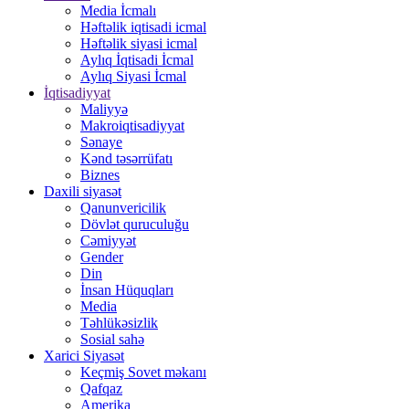
Media İcmalı
Həftəlik iqtisadi icmal
Həftəlik siyasi icmal
Aylıq İqtisadi İcmal
Aylıq Siyasi İcmal
İqtisadiyyat
Maliyyə
Makroiqtisadiyyat
Sənaye
Kənd təsərrüfatı
Biznes
Daxili siyasət
Qanunvericilik
Dövlət quruculuğu
Cəmiyyət
Gender
Din
İnsan Hüquqları
Media
Təhlükəsizlik
Sosial sahə
Xarici Siyasət
Keçmiş Sovet məkanı
Qafqaz
Amerika