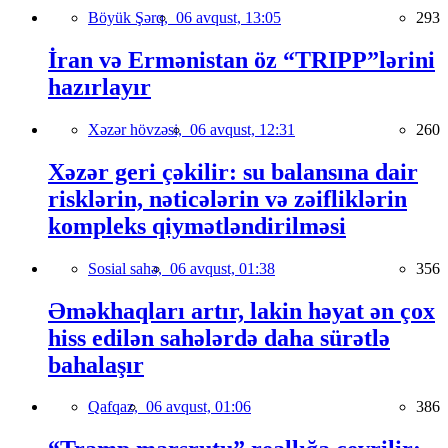
Böyük Şərq,
06 avqust, 13:05
293
İran və Ermənistan öz “TRIPP”lərini
hazırlayır
Xəzər hövzəsi,
06 avqust, 12:31
260
Xəzər geri çəkilir: su balansına dair
risklərin, nəticələrin və zəifliklərin
kompleks qiymətləndirilməsi
Sosial sahə,
06 avqust, 01:38
356
Əməkhaqları artır, lakin həyat ən çox
hiss edilən sahələrdə daha sürətlə
bahalaşır
Qafqaz,
06 avqust, 01:06
386