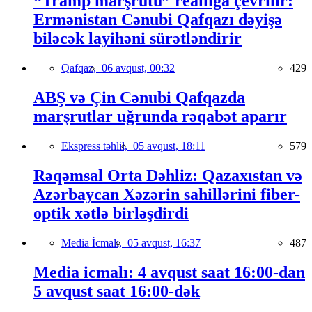
“Tramp marşrutu” reallığa çevrilir:
Ermənistan Cənubi Qafqazı dəyişə
biləcək layihəni sürətləndirir
Qafqaz,
06 avqust, 00:32
429
ABŞ və Çin Cənubi Qafqazda
marşrutlar uğrunda rəqabət aparır
Ekspress təhlil,
05 avqust, 18:11
579
Rəqəmsal Orta Dəhliz: Qazaxıstan və
Azərbaycan Xəzərin sahillərini fiber-
optik xətlə birləşdirdi
Media İcmalı,
05 avqust, 16:37
487
Media icmalı: 4 avqust saat 16:00-dan
5 avqust saat 16:00-dək