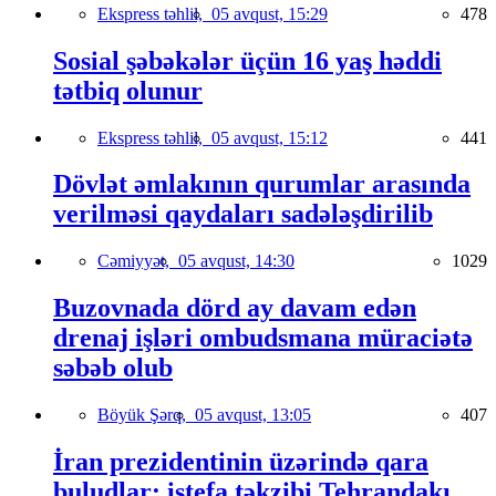
Ekspress təhlil,
05 avqust, 15:29
478
Sosial şəbəkələr üçün 16 yaş həddi
tətbiq olunur
Ekspress təhlil,
05 avqust, 15:12
441
Dövlət əmlakının qurumlar arasında
verilməsi qaydaları sadələşdirilib
Cəmiyyət,
05 avqust, 14:30
1029
Buzovnada dörd ay davam edən
drenaj işləri ombudsmana müraciətə
səbəb olub
Böyük Şərq,
05 avqust, 13:05
407
İran prezidentinin üzərində qara
buludlar: istefa təkzibi Tehrandakı