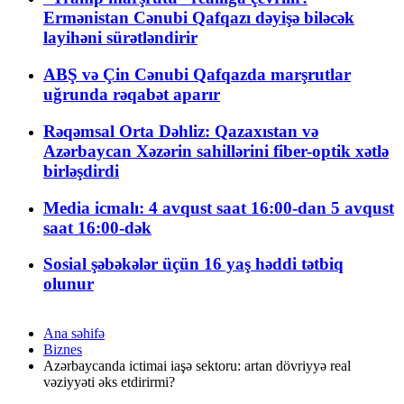
Ermənistan Cənubi Qafqazı dəyişə biləcək
layihəni sürətləndirir
ABŞ və Çin Cənubi Qafqazda marşrutlar
uğrunda rəqabət aparır
Rəqəmsal Orta Dəhliz: Qazaxıstan və
Azərbaycan Xəzərin sahillərini fiber-optik xətlə
birləşdirdi
Media icmalı: 4 avqust saat 16:00-dan 5 avqust
saat 16:00-dək
Sosial şəbəkələr üçün 16 yaş həddi tətbiq
olunur
Ana səhifə
Biznes
Azərbaycanda ictimai iaşə sektoru: artan dövriyyə real
vəziyyəti əks etdirirmi?