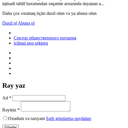
iqtisadi təhlil baxımından rəqəmin arxasında dayanan a...
Daha çox oxumaq üçün daxil olun və ya abunə olun
Daxil ol
Abunə ol
Сектор общественного питания
ictimai iaşə sektoru
Rəy yaz
Ad *
Rəyiniz *
Oxudum və razıyam
Şərh göndərmə qaydaları
Göndər