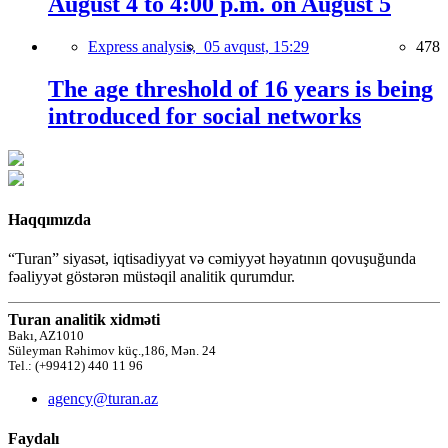
August 4 to 4:00 p.m. on August 5
Express analysis,
05 avqust, 15:29
478
The age threshold of 16 years is being
introduced for social networks
Haqqımızda
“Turan” siyasət, iqtisadiyyat və cəmiyyət həyatının qovuşuğunda
fəaliyyət göstərən müstəqil analitik qurumdur.
Turan analitik xidməti
Bakı, AZ1010
Süleyman Rəhimov küç.,186, Mən. 24
Tel.: (+99412) 440 11 96
agency@turan.az
Faydalı