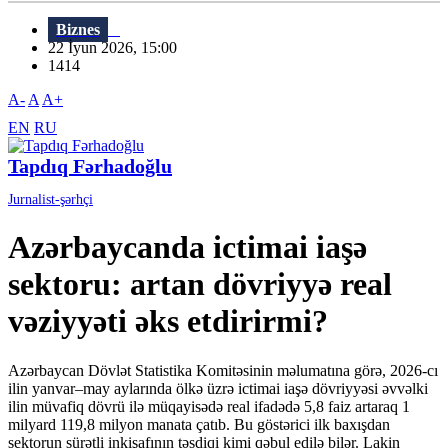
Biznes
22 İyun 2026, 15:00
1414
A-
A
A+
EN
RU
Tapdıq Fərhadoğlu
Jurnalist-şərhçi
Azərbaycanda ictimai iaşə
sektoru: artan dövriyyə real
vəziyyəti əks etdirirmi?
Azərbaycan Dövlət Statistika Komitəsinin məlumatına görə, 2026-cı
ilin yanvar–may aylarında ölkə üzrə ictimai iaşə dövriyyəsi əvvəlki
ilin müvafiq dövrü ilə müqayisədə real ifadədə 5,8 faiz artaraq 1
milyard 119,8 milyon manata çatıb. Bu göstərici ilk baxışdan
sektorun sürətli inkişafının təsdiqi kimi qəbul edilə bilər. Lakin