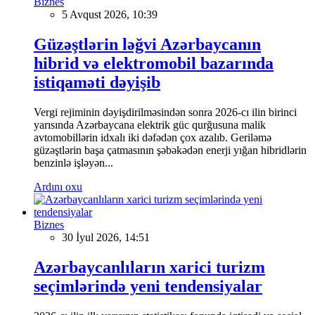
Biznes
5 Avqust 2026, 10:39
Güzəştlərin ləğvi Azərbaycanın
hibrid və elektromobil bazarında
istiqaməti dəyişib
Vergi rejiminin dəyişdirilməsindən sonra 2026-cı ilin birinci
yarısında Azərbaycana elektrik güc qurğusuna malik
avtomobillərin idxalı iki dəfədən çox azalıb. Geriləmə
güzəştlərin başa çatmasının şəbəkədən enerji yığan hibridlərin
benzinlə işləyən...
Ardını oxu
Biznes
30 İyul 2026, 14:51
Azərbaycanlıların xarici turizm
seçimlərində yeni tendensiyalar