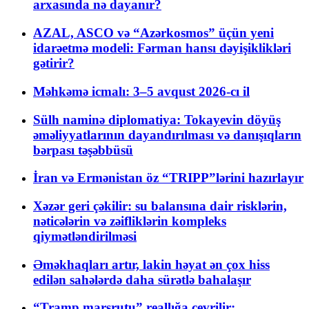
arxasında nə dayanır?
AZAL, ASCO və “Azərkosmos” üçün yeni
idarəetmə modeli: Fərman hansı dəyişiklikləri
gətirir?
Məhkəmə icmalı: 3–5 avqust 2026-cı il
Sülh naminə diplomatiya: Tokayevin döyüş
əməliyyatlarının dayandırılması və danışıqların
bərpası təşəbbüsü
İran və Ermənistan öz “TRIPP”lərini hazırlayır
Xəzər geri çəkilir: su balansına dair risklərin,
nəticələrin və zəifliklərin kompleks
qiymətləndirilməsi
Əməkhaqları artır, lakin həyat ən çox hiss
edilən sahələrdə daha sürətlə bahalaşır
“Tramp marşrutu” reallığa çevrilir: