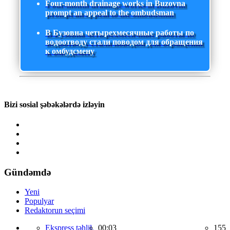
Four-month drainage works in Buzovna
prompt an appeal to the ombudsman
В Бузовна четырехмесячные работы по
водоотводу стали поводом для обращения
к омбудсмену
Bizi sosial şəbəkələrdə izləyin
Gündəmdə
Yeni
Populyar
Redaktorun seçimi
Ekspress təhlil,
00:03
155