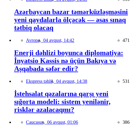
Azərbaycan bazar təmərküzləşməsini
yeni qaydalarla ölçəcək — əsas sınaq
tətbiq olacaq
Avropa,
04 avqust, 14:42
471
Enerji dəhlizi boyunca diplomatiya:
İnyatsio Kassis nə üçün Bakıya və
Aşqabada səfər edir?
Ekspress təhlil,
04 avqust, 14:38
531
İstehsalat qəzalarına qarşı yeni
sığorta modeli: sistem yenilənir,
risklər azalacaqmı?
Caucasus,
06 avqust, 01:06
386