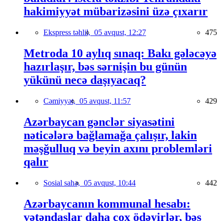
hakimiyyət mübarizəsini üzə çıxarır
Ekspress təhlil,
05 avqust, 12:27
475
Metroda 10 aylıq sınaq: Bakı gələcəyə
hazırlaşır, bəs sərnişin bu günün
yükünü necə daşıyacaq?
Cəmiyyət,
05 avqust, 11:57
429
Azərbaycan gənclər siyasətini
nəticələrə bağlamağa çalışır, lakin
məşğulluq və beyin axını problemləri
qalır
Sosial sahə,
05 avqust, 10:44
442
Azərbaycanın kommunal hesabı:
vətəndaşlar daha çox ödəyirlər, bəs