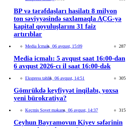
BP və tərəfdaşları hasilatı 8 milyon
ton səviyyəsində saxlamaqla AÇG-yə
kapital qoyuluşlarını 31 faiz
artırıblar
Media İcmalı,
06 avqust, 15:09
287
Media icmalı: 5 avqust saat 16:00-dan
6 avqust 2026-cı il saat 16:00-dək
Ekspress təhlil,
06 avqust, 14:51
305
Gömrükdə keyfiyyət inqilabı, yoxsa
yeni bürokratiya?
Keçmiş Sovet məkanı,
06 avqust, 14:37
315
Ceyhun Bayramovun Kiyev səfərinin