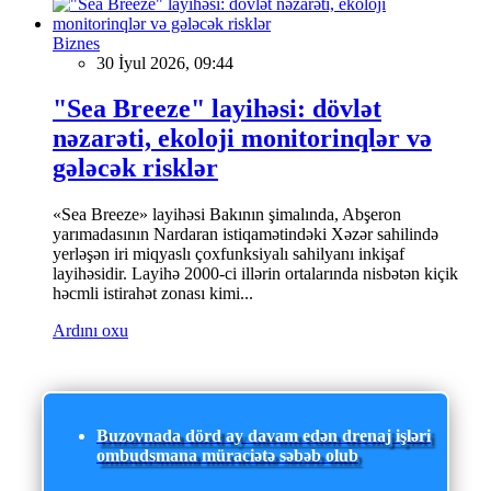
Biznes
30 İyul 2026, 09:44
"Sea Breeze" layihəsi: dövlət
nəzarəti, ekoloji monitorinqlər və
gələcək risklər
«Sea Breeze» layihəsi Bakının şimalında, Abşeron
yarımadasının Nardaran istiqamətindəki Xəzər sahilində
yerləşən iri miqyaslı çoxfunksiyalı sahilyanı inkişaf
layihəsidir. Layihə 2000-ci illərin ortalarında nisbətən kiçik
həcmli istirahət zonası kimi...
Ardını oxu
Buzovnada dörd ay davam edən drenaj işləri
ombudsmana müraciətə səbəb olub