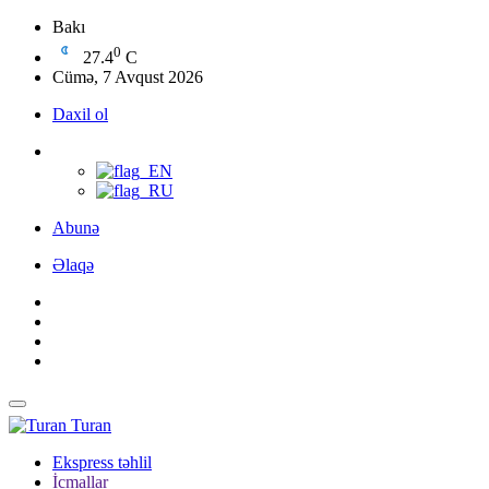
Bakı
0
27.4
C
Cümə, 7 Avqust 2026
Daxil ol
Abunə
Əlaqə
Turan
Ekspress təhlil
İcmallar