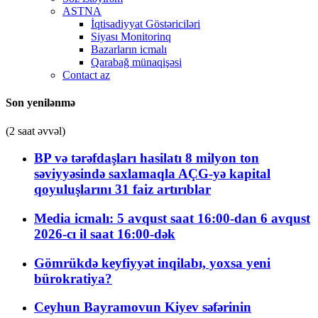
ASTNA
İqtisadiyyat Göstəriciləri
Siyası Monitorinq
Bazarların icmalı
Qarabağ münaqişəsi
Contact az
Son yenilənmə
(2 saat əvvəl)
BP və tərəfdaşları hasilatı 8 milyon ton
səviyyəsində saxlamaqla AÇG-yə kapital
qoyuluşlarını 31 faiz artırıblar
Media icmalı: 5 avqust saat 16:00-dan 6 avqust
2026-cı il saat 16:00-dək
Gömrükdə keyfiyyət inqilabı, yoxsa yeni
bürokratiya?
Ceyhun Bayramovun Kiyev səfərinin