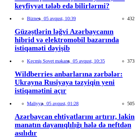
keyfiyyət tələb edə bilirlərmi?
Biznes,
05 avqust, 10:39
432
Güzəştlərin ləğvi Azərbaycanın
hibrid və elektromobil bazarında
istiqaməti dəyişib
Keçmiş Sovet məkanı,
05 avqust, 10:35
373
Wildberries anbarlarına zərbələr:
Ukrayna Rusiyaya təzyiqin yeni
istiqamətini açır
Maliyyə,
05 avqust, 01:28
505
Azərbaycan ehtiyatlarını artırır, lakin
manatın dayanıqlılığı hələ də neftdən
asılıdır