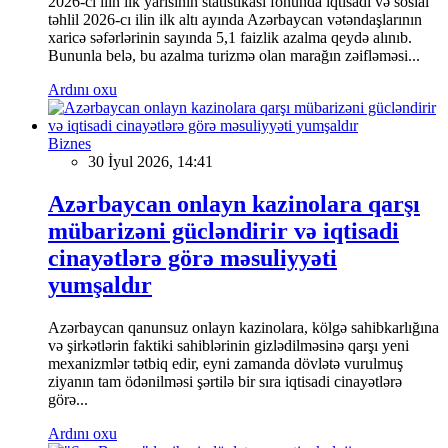
2026-cı ilin ilk yarısının statistikası fonunda iqtisadi və sosial
təhlil 2026-cı ilin ilk altı ayında Azərbaycan vətəndaşlarının
xaricə səfərlərinin sayında 5,1 faizlik azalma qeydə alınıb.
Bununla belə, bu azalma turizmə olan marağın zəifləməsi...
Ardını oxu
Biznes
30 İyul 2026, 14:41
Azərbaycan onlayn kazinolara qarşı
mübarizəni gücləndirir və iqtisadi
cinayətlərə görə məsuliyyəti
yumşaldır
Azərbaycan qanunsuz onlayn kazinolara, kölgə sahibkarlığına
və şirkətlərin faktiki sahiblərinin gizlədilməsinə qarşı yeni
mexanizmlər tətbiq edir, eyni zamanda dövlətə vurulmuş
ziyanın tam ödənilməsi şərtilə bir sıra iqtisadi cinayətlərə
görə...
Ardını oxu