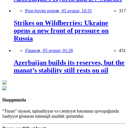
Post-Soviet region,
05 avqust, 10:35
317
Strikes on Wildberries: Ukraine
opens a new front of pressure on
Russia
Finance,
05 avqust, 01:28
431
Azerbaijan builds its reserves, but the
manat’s stability still rests on oil
Haqqımızda
“Turan” siyasət, iqtisadiyyat və cəmiyyət həyatının qovuşuğunda
fəaliyyət göstərən müstəqil analitik qurumdur.