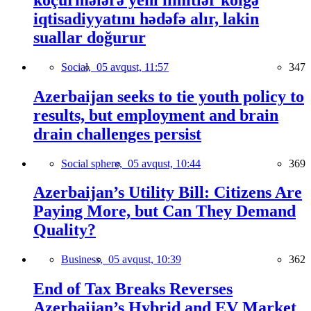
iqtisadiyyatını hədəfə alır, lakin
suallar doğurur
Social,
05 avqust, 11:57
347
Azerbaijan seeks to tie youth policy to
results, but employment and brain
drain challenges persist
Social sphere,
05 avqust, 10:44
369
Azerbaijan’s Utility Bill: Citizens Are
Paying More, but Can They Demand
Quality?
Business,
05 avqust, 10:39
362
End of Tax Breaks Reverses
Azerbaijan’s Hybrid and EV Market