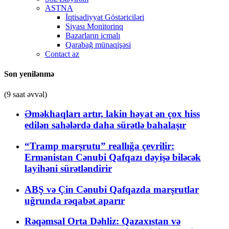
ASTNA
İqtisadiyyat Göstəriciləri
Siyası Monitorinq
Bazarların icmalı
Qarabağ münaqişəsi
Contact az
Son yenilənmə
(9 saat əvvəl)
Əməkhaqları artır, lakin həyat ən çox hiss
edilən sahələrdə daha sürətlə bahalaşır
“Tramp marşrutu” reallığa çevrilir:
Ermənistan Cənubi Qafqazı dəyişə biləcək
layihəni sürətləndirir
ABŞ və Çin Cənubi Qafqazda marşrutlar
uğrunda rəqabət aparır
Rəqəmsal Orta Dəhliz: Qazaxıstan və