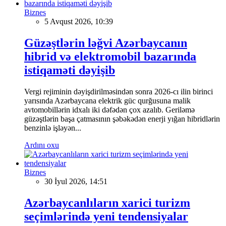
Biznes
5 Avqust 2026, 10:39
Güzəştlərin ləğvi Azərbaycanın
hibrid və elektromobil bazarında
istiqaməti dəyişib
Vergi rejiminin dəyişdirilməsindən sonra 2026-cı ilin birinci
yarısında Azərbaycana elektrik güc qurğusuna malik
avtomobillərin idxalı iki dəfədən çox azalıb. Geriləmə
güzəştlərin başa çatmasının şəbəkədən enerji yığan hibridlərin
benzinlə işləyən...
Ardını oxu
Biznes
30 İyul 2026, 14:51
Azərbaycanlıların xarici turizm
seçimlərində yeni tendensiyalar