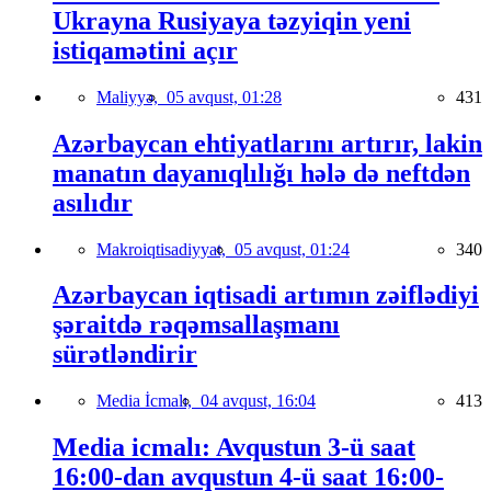
Ukrayna Rusiyaya təzyiqin yeni
istiqamətini açır
Maliyyə,
05 avqust, 01:28
431
Azərbaycan ehtiyatlarını artırır, lakin
manatın dayanıqlılığı hələ də neftdən
asılıdır
Makroiqtisadiyyat,
05 avqust, 01:24
340
Azərbaycan iqtisadi artımın zəiflədiyi
şəraitdə rəqəmsallaşmanı
sürətləndirir
Media İcmalı,
04 avqust, 16:04
413
Media icmalı: Avqustun 3-ü saat
16:00-dan avqustun 4-ü saat 16:00-