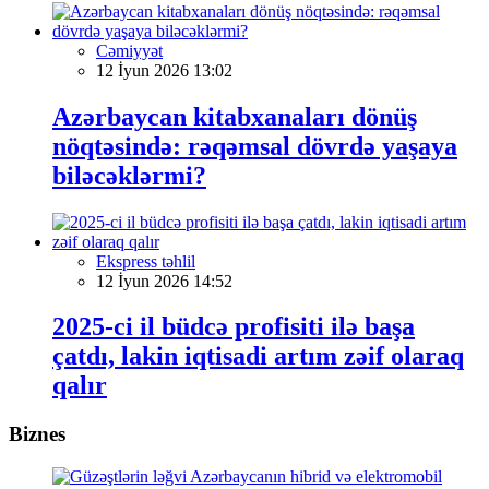
Cəmiyyət
12 İyun 2026 13:02
Azərbaycan kitabxanaları dönüş
nöqtəsində: rəqəmsal dövrdə yaşaya
biləcəklərmi?
Ekspress təhlil
12 İyun 2026 14:52
2025-ci il büdcə profisiti ilə başa
çatdı, lakin iqtisadi artım zəif olaraq
qalır
Biznes