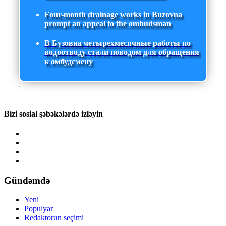
Four-month drainage works in Buzovna
prompt an appeal to the ombudsman
В Бузовна четырехмесячные работы по
водоотводу стали поводом для обращения
к омбудсмену
Bizi sosial şəbəkələrdə izləyin
Gündəmdə
Yeni
Populyar
Redaktorun seçimi