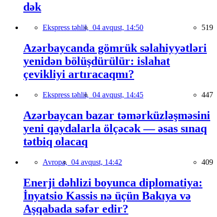
dək
Ekspress təhlil,
04 avqust, 14:50
519
Azərbaycanda gömrük səlahiyyətləri
yenidən bölüşdürülür: islahat
çevikliyi artıracaqmı?
Ekspress təhlil,
04 avqust, 14:45
447
Azərbaycan bazar təmərküzləşməsini
yeni qaydalarla ölçəcək — əsas sınaq
tətbiq olacaq
Avropa,
04 avqust, 14:42
409
Enerji dəhlizi boyunca diplomatiya:
İnyatsio Kassis nə üçün Bakıya və
Aşqabada səfər edir?