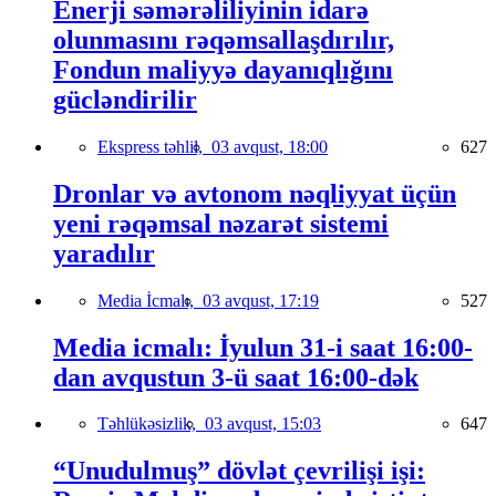
Enerji səmərəliliyinin idarə
olunmasını rəqəmsallaşdırılır,
Fondun maliyyə dayanıqlığını
gücləndirilir
Ekspress təhlil,
03 avqust, 18:00
627
Dronlar və avtonom nəqliyyat üçün
yeni rəqəmsal nəzarət sistemi
yaradılır
Media İcmalı,
03 avqust, 17:19
527
Media icmalı: İyulun 31-i saat 16:00-
dan avqustun 3-ü saat 16:00-dək
Təhlükəsizlik,
03 avqust, 15:03
647
“Unudulmuş” dövlət çevrilişi işi: