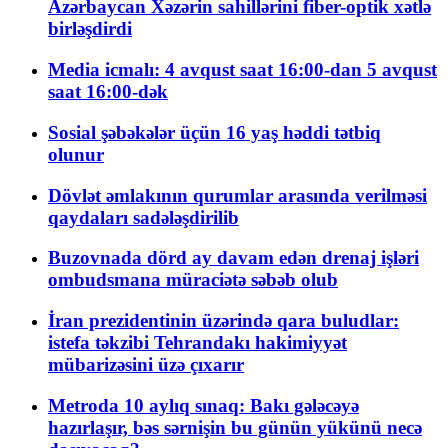
Azərbaycan Xəzərin sahillərini fiber-optik xətlə
birləşdirdi
Media icmalı: 4 avqust saat 16:00-dan 5 avqust
saat 16:00-dək
Sosial şəbəkələr üçün 16 yaş həddi tətbiq
olunur
Dövlət əmlakının qurumlar arasında verilməsi
qaydaları sadələşdirilib
Buzovnada dörd ay davam edən drenaj işləri
ombudsmana müraciətə səbəb olub
İran prezidentinin üzərində qara buludlar:
istefa təkzibi Tehrandakı hakimiyyət
mübarizəsini üzə çıxarır
Metroda 10 aylıq sınaq: Bakı gələcəyə
hazırlaşır, bəs sərnişin bu günün yükünü necə