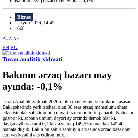
Bakının ərzaq bazarı may ayında: -0,1%
Biznes
12 İyun 2026, 14:45
1668
A-
A
A+
EN
RU
Turan analitik xidməti
Bakının ərzaq bazarı may
ayında: -0,1%
Turan Analitik Xidməti 2026-cı ilin may ayının yekunlarına əsasən
Bakı şəhərində yerli istehsal olan 30 əsas ərzaq məhsulunu əhatə
edən istehlak səbətinin orta dəyəri üzrə monitorinq aparıb. Nəticələr
göstərir ki, səbətin ümumi dəyəri ay ərzində demək olar ki,
dəyişməyib və cəmi 0,1 faiz azalaraq 149,55 manatdan 149,40
manata düşüb. Lakin bu zahiri sabitliyin arxasında ərzaq bazarının
cari vəziyyətini əks etdirən müx...