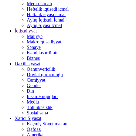
Media İcmalı
Həftəlik iqtisadi icmal
Həftəlik siyasi icmal
Aylıq İqtisadi İcmal
Aylıq Siyasi İcmal
İqtisadiyyat
Maliyyə
Makroiqtisadiyyat
Sənaye
Kənd təsərrüfatı
Biznes
Daxili siyasət
Qanunvericilik
Dövlət quruculuğu
Cəmiyyət
Gender
Din
İnsan Hüquqları
Media
Təhlükəsizlik
Sosial sahə
Xarici Siyasət
Keçmiş Sovet məkanı
Qafqaz
Amerika