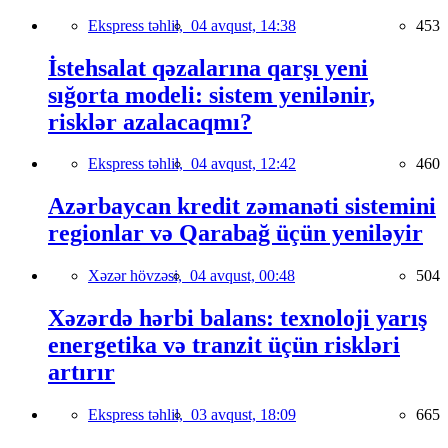
Ekspress təhlil,
04 avqust, 14:38
453
İstehsalat qəzalarına qarşı yeni
sığorta modeli: sistem yenilənir,
risklər azalacaqmı?
Ekspress təhlil,
04 avqust, 12:42
460
Azərbaycan kredit zəmanəti sistemini
regionlar və Qarabağ üçün yeniləyir
Xəzər hövzəsi,
04 avqust, 00:48
504
Xəzərdə hərbi balans: texnoloji yarış
energetika və tranzit üçün riskləri
artırır
Ekspress təhlil,
03 avqust, 18:09
665