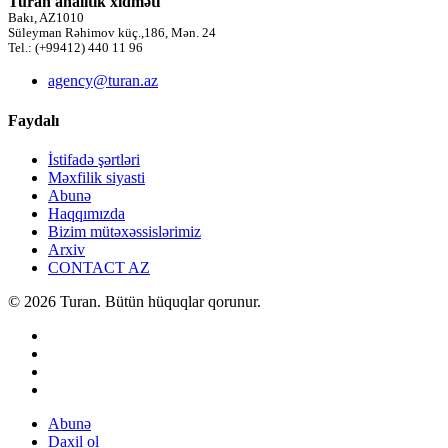
Turan analitik xidməti
Bakı, AZ1010
Süleyman Rəhimov küç.,186, Mən. 24
Tel.: (+99412) 440 11 96
agency@turan.az
Faydalı
İstifadə şərtləri
Məxfilik siyasti
Abunə
Haqqımızda
Bizim mütəxəssislərimiz
Arxiv
CONTACT AZ
© 2026 Turan. Bütün hüquqlar qorunur.
Abunə
Daxil ol