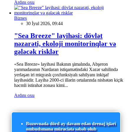
Ardını oxu
Biznes
30 İyul 2026, 09:44
"Sea Breeze" layihəsi: dövlət
nəzarəti, ekoloji monitorinqlər və
gələcək risklər
«Sea Breeze» layihəsi Bakının şimalında, Abşeron
yarımadasının Nardaran istiqamətindəki Xəzər sahilində
yerləşən iri miqyaslı çoxfunksiyalı sahilyanı inkişaf
layihəsidir. Layihə 2000-ci illərin ortalarında nisbətən kiçik
həcmli istirahət zonası kimi...
Ardını oxu
Buzovnada dörd ay davam edən drenaj işləri
ombudsmana müraciətə səbəb olub