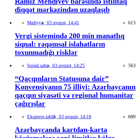
Ramiz Mehdiyev barəsində istintaq
diqqət mərkəzindən uzaqlaşıb
Maliyyə,
03 avqust, 14:41
613
Vergi sistemində 200 min manatlıq
siqnal: rəqəmsal islahatların
toxunmadığı risklər
Sosial sahə,
03 avqust, 14:25
563
“Qaçqınların Statusuna dair”
Konvensiyanın 75 illiyi: Azərbaycanın
qaçqın siyasəti və regional humanitar
çağırışlar
Ekspress təhlil,
03 avqust, 14:18
689
Azərbaycanda kartdan-karta
köçürmələrə yeni limitlər kölgə