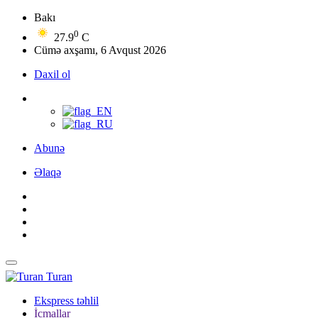
Bakı
0
27.9
C
Cümə axşamı, 6 Avqust 2026
Daxil ol
Abunə
Əlaqə
Turan
Ekspress təhlil
İcmallar