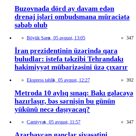
Buzovnada dörd ay davam edən
drenaj işləri ombudsmana müraciətə
səbəb olub
Böyük Şərq,
05 avqust, 13:05
347
İran prezidentinin üzərində qara
buludlar: istefa təkzibi Tehrandakı
hakimiyyət mübarizəsini üzə çıxarır
Ekspress təhlil,
05 avqust, 12:27
392
Metroda 10 aylıq sınaq: Bakı gələcəyə
hazırlaşır, bəs sərnişin bu günün
yükünü necə daşıyacaq?
Cəmiyyət,
05 avqust, 11:57
347
Azərbaycan gənclər siyasətini