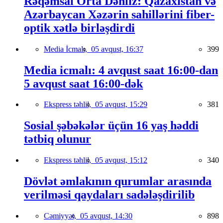
Rəqəmsal Orta Dəhliz: Qazaxıstan və
Azərbaycan Xəzərin sahillərini fiber-
optik xətlə birləşdirdi
Media İcmalı,
05 avqust, 16:37
399
Media icmalı: 4 avqust saat 16:00-dan
5 avqust saat 16:00-dək
Ekspress təhlil,
05 avqust, 15:29
381
Sosial şəbəkələr üçün 16 yaş həddi
tətbiq olunur
Ekspress təhlil,
05 avqust, 15:12
340
Dövlət əmlakının qurumlar arasında
verilməsi qaydaları sadələşdirilib
Cəmiyyət,
05 avqust, 14:30
898