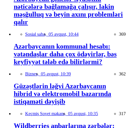
nəticələrə bağlamağa çalışır, lakin
məşğulluq və beyin axını problemləri
qalır
Sosial sahə,
05 avqust, 10:44
369
Azərbaycanın kommunal hesabı:
vətəndaşlar daha çox ödəyirlər, bəs
keyfiyyət tələb edə bilirlərmi?
Biznes,
05 avqust, 10:39
362
Güzəştlərin ləğvi Azərbaycanın
hibrid və elektromobil bazarında
istiqaməti dəyişib
Keçmiş Sovet məkanı,
05 avqust, 10:35
317
Wildberries anbarlarına zərbələr: