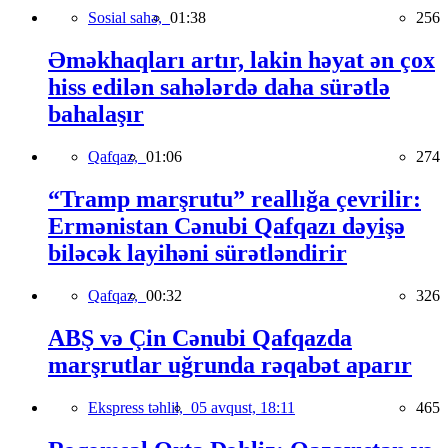
Sosial sahə,
01:38
256
Əməkhaqları artır, lakin həyat ən çox
hiss edilən sahələrdə daha sürətlə
bahalaşır
Qafqaz,
01:06
274
“Tramp marşrutu” reallığa çevrilir:
Ermənistan Cənubi Qafqazı dəyişə
biləcək layihəni sürətləndirir
Qafqaz,
00:32
326
ABŞ və Çin Cənubi Qafqazda
marşrutlar uğrunda rəqabət aparır
Ekspress təhlil,
05 avqust, 18:11
465