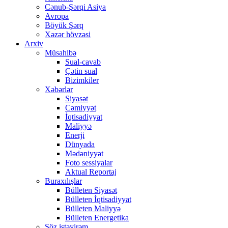
Cənub-Şərqi Asiya
Avropa
Böyük Şərq
Xəzər hövzəsi
Arxiv
Müsahibə
Sual-cavab
Çətin sual
Bizimkiler
Xəbərlər
Siyasət
Cəmiyyət
İqtisadiyyat
Maliyyə
Enerji
Dünyada
Mədəniyyət
Foto sessiyalar
Aktual Reportaj
Buraxılışlar
Bülleten Siyasət
Bülleten İqtisadiyyat
Bülleten Maliyyə
Bülleten Energetika
Söz istəyirəm