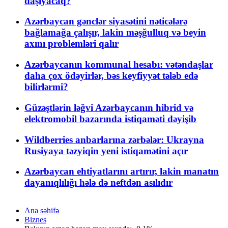
daşıyacaq?
Azərbaycan gənclər siyasətini nəticələrə
bağlamağa çalışır, lakin məşğulluq və beyin
axını problemləri qalır
Azərbaycanın kommunal hesabı: vətəndaşlar
daha çox ödəyirlər, bəs keyfiyyət tələb edə
bilirlərmi?
Güzəştlərin ləğvi Azərbaycanın hibrid və
elektromobil bazarında istiqaməti dəyişib
Wildberries anbarlarına zərbələr: Ukrayna
Rusiyaya təzyiqin yeni istiqamətini açır
Azərbaycan ehtiyatlarını artırır, lakin manatın
dayanıqlılığı hələ də neftdən asılıdır
Ana səhifə
Biznes