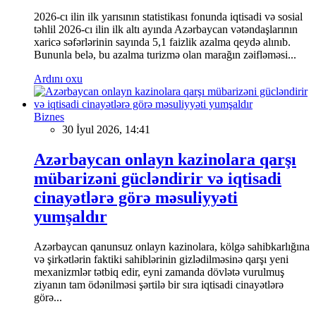
2026-cı ilin ilk yarısının statistikası fonunda iqtisadi və sosial
təhlil 2026-cı ilin ilk altı ayında Azərbaycan vətəndaşlarının
xaricə səfərlərinin sayında 5,1 faizlik azalma qeydə alınıb.
Bununla belə, bu azalma turizmə olan marağın zəifləməsi...
Ardını oxu
Biznes
30 İyul 2026, 14:41
Azərbaycan onlayn kazinolara qarşı
mübarizəni gücləndirir və iqtisadi
cinayətlərə görə məsuliyyəti
yumşaldır
Azərbaycan qanunsuz onlayn kazinolara, kölgə sahibkarlığına
və şirkətlərin faktiki sahiblərinin gizlədilməsinə qarşı yeni
mexanizmlər tətbiq edir, eyni zamanda dövlətə vurulmuş
ziyanın tam ödənilməsi şərtilə bir sıra iqtisadi cinayətlərə
görə...