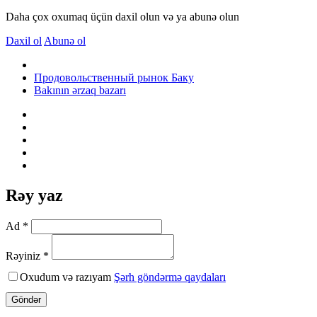
Daha çox oxumaq üçün daxil olun və ya abunə olun
Daxil ol
Abunə ol
Продовольственный рынок Баку
Bakının ərzaq bazarı
Rəy yaz
Ad *
Rəyiniz *
Oxudum və razıyam
Şərh göndərmə qaydaları
Göndər