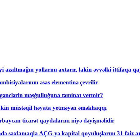
 azaltmağın yollarını axtarır, lakin əvvəlki ittifaqa qa
bisiyalarının əsas elementinə çevrilir
 gənclərin məşğulluğuna təminat vermir?
kin müstəqil həyata yetməyən əməkhaqqı
rbaycan ticarət qaydalarını niyə dəyişməlidir
ində saxlamaqla AÇG-yə kapital qoyuluşlarını 31 faiz ar