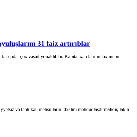
uluşlarını 31 faiz artırıblar
 bir qədər çox vəsait yönəldiblər. Kapital xərclərinin təxminən
yyətsiz və təhlükəli məhsulların idxalını məhdudlaşdırmalıdır, lakin