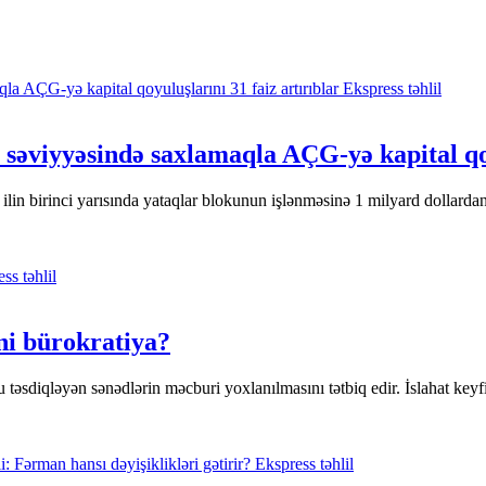
Ekspress təhlil
n səviyyəsində saxlamaqla AÇG-yə kapital qoy
ilin birinci yarısında yataqlar blokunun işlənməsinə 1 milyard dollardan
ss təhlil
ni bürokratiya?
təsdiqləyən sənədlərin məcburi yoxlanılmasını tətbiq edir. İslahat keyfi
Ekspress təhlil