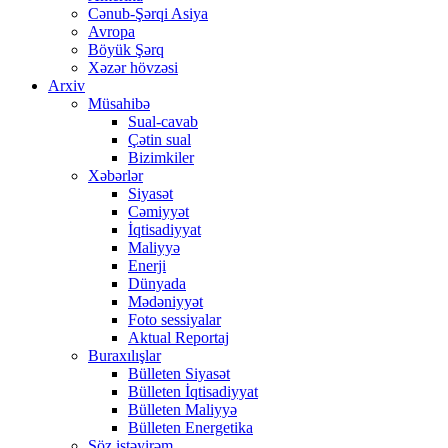
Cənub-Şərqi Asiya
Avropa
Böyük Şərq
Xəzər hövzəsi
Arxiv
Müsahibə
Sual-cavab
Çətin sual
Bizimkiler
Xəbərlər
Siyasət
Cəmiyyət
İqtisadiyyat
Maliyyə
Enerji
Dünyada
Mədəniyyət
Foto sessiyalar
Aktual Reportaj
Buraxılışlar
Bülleten Siyasət
Bülleten İqtisadiyyat
Bülleten Maliyyə
Bülleten Energetika
Söz istəyirəm