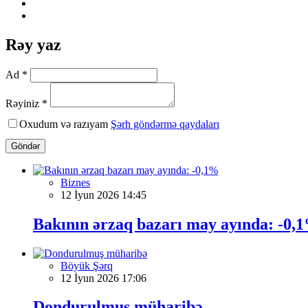
Rəy yaz
Ad *
Rəyiniz *
Oxudum və razıyam
Şərh göndərmə qaydaları
Göndər
Biznes
12 İyun 2026 14:45
Bakının ərzaq bazarı may ayında: -0,
Böyük Şərq
12 İyun 2026 17:06
Dondurulmuş müharibə