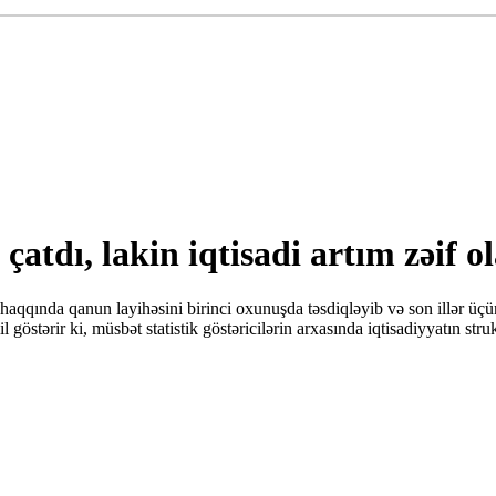
a çatdı, lakin iqtisadi artım zəif o
aqqında qanun layihəsini birinci oxunuşda təsdiqləyib və son illər üçü
il göstərir ki, müsbət statistik göstəricilərin arxasında iqtisadiyyatın str