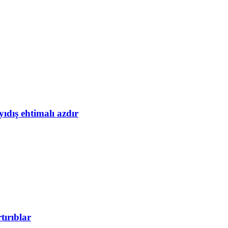
yıdış ehtimalı azdır
tırıblar