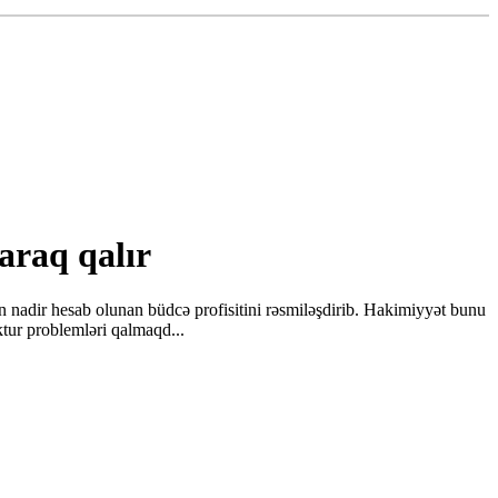
laraq qalır
n nadir hesab olunan büdcə profisitini rəsmiləşdirib. Hakimiyyət bunu
uktur problemləri qalmaqd...