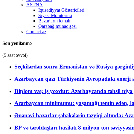
ASTNA
İqtisadiyyat Göstəriciləri
Siyası Monitorinq
Bazarların icmalı
Qarabağ münaqişəsi
Contact az
Son yenilənmə
(5 saat əvvəl)
Seçkilərdən sonra Ermənistan və Rusiya gərginliyi
Azərbaycan qazı Türkiyənin Avropadakı enerji am
Diplom var, iş yoxdur: Azərbaycanda təhsil niyə
Azərbaycan minimumu: yaşamağı təmin edən, la
Ənənəvi bazarlar şəbəkələrin təzyiqi altında: Azə
BP və tərəfdaşları hasilatı 8 milyon ton səviyyəs