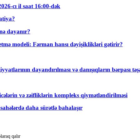
026-cı il saat 16:00-dək
atiya?
nə dayanır?
ə modeli: Fərman hansı dəyişiklikləri gətirir?
yyatlarının dayandırılması və danışıqların bərpası tə
ticələrin və zəifliklərin kompleks qiymətləndirilməsi
 sahələrdə daha sürətlə bahalaşır
olaraq qalır