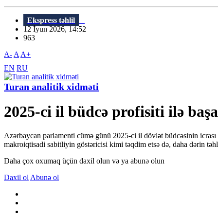
Ekspress təhlil
12 İyun 2026, 14:52
963
A-
A
A+
EN
RU
Turan analitik xidməti
2025-ci il büdcə profisiti ilə baş
Azərbaycan parlamenti cümə günü 2025-ci il dövlət büdcəsinin icrası h
makroiqtisadi sabitliyin göstəricisi kimi təqdim etsə də, daha dərin təhl
Daha çox oxumaq üçün daxil olun və ya abunə olun
Daxil ol
Abunə ol