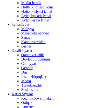
Media İcmalı
Həftəlik iqtisadi icmal
Həftəlik siyasi icmal
Aylıq İqtisadi İcmal
Aylıq Siyasi İcmal
İqtisadiyyat
Maliyyə
Makroiqtisadiyyat
Sənaye
Kənd təsərrüfatı
Biznes
Daxili siyasət
Qanunvericilik
Dövlət quruculuğu
Cəmiyyət
Gender
Din
İnsan Hüquqları
Media
Təhlükəsizlik
Sosial sahə
Xarici Siyasət
Keçmiş Sovet məkanı
Qafqaz
Amerika