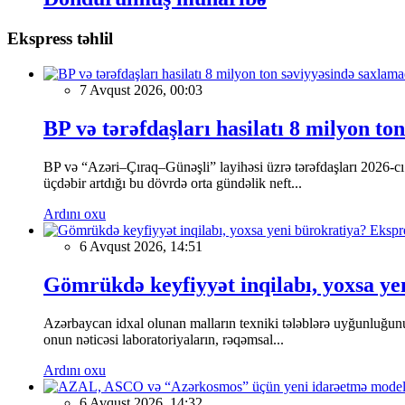
Ekspress təhlil
7 Avqust 2026, 00:03
BP və tərəfdaşları hasilatı 8 milyon to
BP və “Azəri–Çıraq–Günəşli” layihəsi üzrə tərəfdaşları 2026-cı 
üçdəbir artdığı bu dövrdə orta gündəlik neft...
Ardını oxu
Ekspre
6 Avqust 2026, 14:51
Gömrükdə keyfiyyət inqilabı, yoxsa ye
Azərbaycan idxal olunan malların texniki tələblərə uyğunluğunu 
onun nəticəsi laboratoriyaların, rəqəmsal...
Ardını oxu
6 Avqust 2026, 14:32