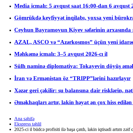
Media icmalı: 5 avqust saat 16:00-dan 6 avqust 2
Gömrükdə keyfiyyət inqilabı, yoxsa yeni bürokr
Ceyhun Bayramovun Kiyev səfərinin arxasında 
AZAL, ASCO və “Azərkosmos” üçün yeni idarəetm
Məhkəmə icmalı: 3–5 avqust 2026-cı il
Sülh naminə diplomatiya: Tokayevin döyüş əməli
İran və Ermənistan öz “TRIPP”lərini hazırlayır
Xəzər geri çəkilir: su balansına dair risklərin, nə
Əməkhaqları artır, lakin həyat ən çox hiss edilən
Ana səhifə
Ekspress təhlil
2025-ci il büdcə profisiti ilə başa çatdı, lakin iqtisadi artım zəif 