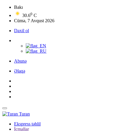
Bakı
0
30.6
C
Cümə, 7 Avqust 2026
Daxil ol
Abunə
Əlaqə
Turan
Ekspress təhlil
İcmallar