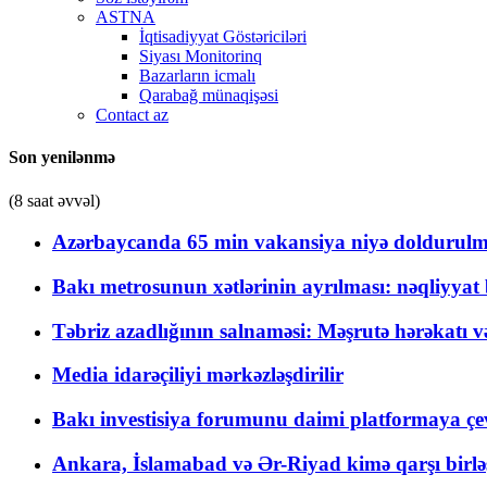
ASTNA
İqtisadiyyat Göstəriciləri
Siyası Monitorinq
Bazarların icmalı
Qarabağ münaqişəsi
Contact az
Son yenilənmə
(8 saat əvvəl)
Azərbaycanda 65 min vakansiya niyə doldurulm
Bakı metrosunun xətlərinin ayrılması: nəqliyya
Təbriz azadlığının salnaməsi: Məşrutə hərəkatı v
Media idarəçiliyi mərkəzləşdirilir
Bakı investisiya forumunu daimi platformaya çevi
Ankara, İslamabad və Ər-Riyad kimə qarşı birlə