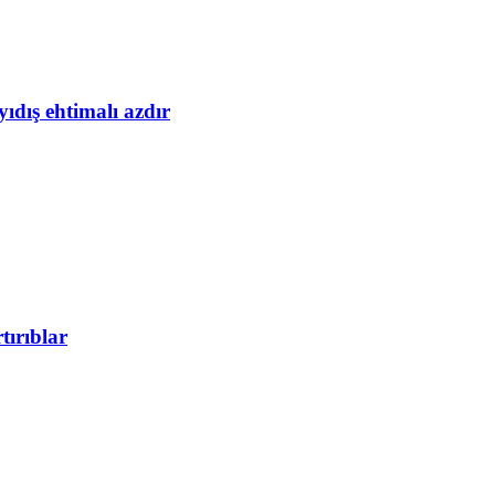
yıdış ehtimalı azdır
tırıblar