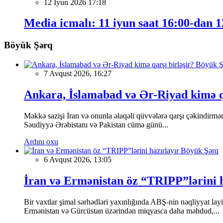
12 İyun 2026 17:18
Media icmalı: 11 iyun saat 16:00-dan 1
Böyük Şərq
Böyük Ş
7 Avqust 2026, 16:27
Ankara, İslamabad və Ər-Riyad kimə qa
Məkkə sazişi İran və onunla əlaqəli qüvvələrə qarşı çəkindirməni 
Səudiyyə Ərəbistanı və Pakistan cümə günü...
Ardını oxu
Böyük Şərq
6 Avqust 2026, 13:05
İran və Ermənistan öz “TRIPP”lərini h
Bir vaxtlar şimal sərhədləri yaxınlığında ABŞ-nin nəqliyyat la
Ermənistan və Gürcüstan üzərindən miqyasca daha məhdud,...