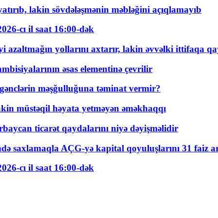
tırıb, lakin sövdələşmənin məbləğini açıqlamayıb
026-cı il saat 16:00-dək
 azaltmağın yollarını axtarır, lakin əvvəlki ittifaqa qa
bisiyalarının əsas elementinə çevrilir
 gənclərin məşğulluğuna təminat vermir?
kin müstəqil həyata yetməyən əməkhaqqı
rbaycan ticarət qaydalarını niyə dəyişməlidir
ində saxlamaqla AÇG-yə kapital qoyuluşlarını 31 faiz ar
026-cı il saat 16:00-dək