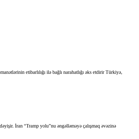
ətlərinin etibarlılığı ilə bağlı narahatlığı əks etdirir Türkiyə,
ı dəyişir. İran “Tramp yolu”nu əngəlləməyə çalışmaq əvəzinə