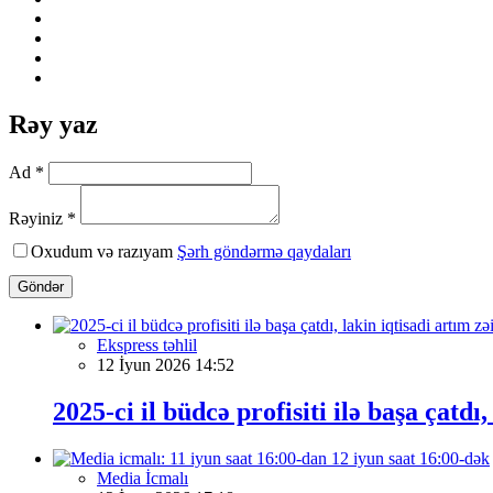
Rəy yaz
Ad *
Rəyiniz *
Oxudum və razıyam
Şərh göndərmə qaydaları
Göndər
Ekspress təhlil
12 İyun 2026 14:52
2025-ci il büdcə profisiti ilə başa çatdı,
Media İcmalı