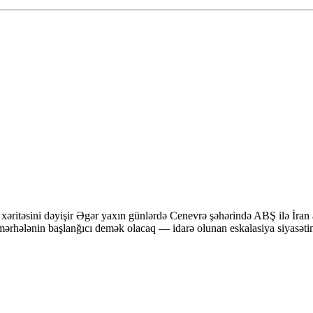
xəritəsini dəyişir Əgər yaxın günlərdə Cenevrə şəhərində ABŞ ilə İran
 mərhələnin başlanğıcı demək olacaq — idarə olunan eskalasiya siyasət