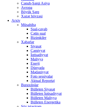
Cənub-Şərqi Asiya
Avropa
Böyük Şərq
Xəzər hövzəsi
Arxiv
Müsahibə
Sual-cavab
Çətin sual
Bizimkiler
Xəbərlər
Siyasət
Cəmiyyət
İqtisadiyyat
Maliyyə
Enerji
Dünyada
Mədəniyyət
Foto sessiyalar
Aktual Reportaj
Buraxılışlar
Bülleten Siyasət
Bülleten İqtisadiyyat
Bülleten Maliyyə
Bülleten Energetika
Söz istəyirəm