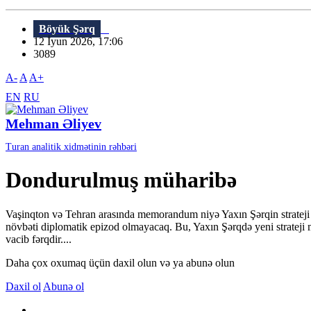
Böyük Şərq
12 İyun 2026, 17:06
3089
A-
A
A+
EN
RU
Mehman Əliyev
Turan analitik xidmətinin rəhbəri
Dondurulmuş müharibə
Vaşinqton və Tehran arasında memorandum niyə Yaxın Şərqin strateji 
növbəti diplomatik epizod olmayacaq. Bu, Yaxın Şərqdə yeni strateji
vacib fərqdir....
Daha çox oxumaq üçün daxil olun və ya abunə olun
Daxil ol
Abunə ol