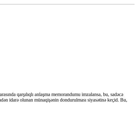
 arasında qarşılıqlı anlaşma memorandumu imzalansa, bu, sadəcə
indən idarə olunan münaqişənin dondurulması siyasətinə keçid. Bu,