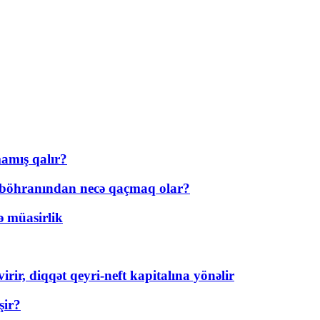
amış qalır?
t böhranından necə qaçmaq olar?
ə müasirlik
rir, diqqət qeyri-neft kapitalına yönəlir
şir?