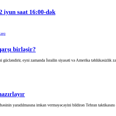
2 iyun saat 16:00-dək
ərq
rşı birləşir?
gücləndirir, eyni zamanda İsrailin siyasəti və Amerika təhlükəsizlik zəman
azırlayır
yihəsinin yaradılmasına imkan verməyəcəyini bildirən Tehran taktikasın