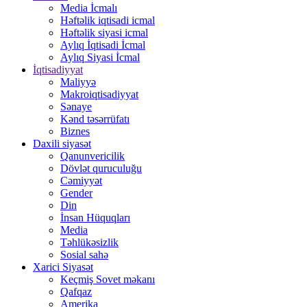
Media İcmalı
Həftəlik iqtisadi icmal
Həftəlik siyasi icmal
Aylıq İqtisadi İcmal
Aylıq Siyasi İcmal
İqtisadiyyat
Maliyyə
Makroiqtisadiyyat
Sənaye
Kənd təsərrüfatı
Biznes
Daxili siyasət
Qanunvericilik
Dövlət quruculuğu
Cəmiyyət
Gender
Din
İnsan Hüquqları
Media
Təhlükəsizlik
Sosial sahə
Xarici Siyasət
Keçmiş Sovet məkanı
Qafqaz
Amerika