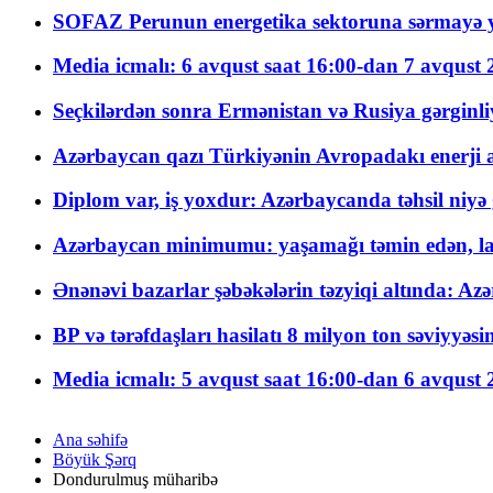
SOFAZ Perunun energetika sektoruna sərmayə ya
Media icmalı: 6 avqust saat 16:00-dan 7 avqust 2
Seçkilərdən sonra Ermənistan və Rusiya gərginliyi
Azərbaycan qazı Türkiyənin Avropadakı enerji am
Diplom var, iş yoxdur: Azərbaycanda təhsil niyə
Azərbaycan minimumu: yaşamağı təmin edən, la
Ənənəvi bazarlar şəbəkələrin təzyiqi altında: Azə
BP və tərəfdaşları hasilatı 8 milyon ton səviyyəs
Media icmalı: 5 avqust saat 16:00-dan 6 avqust 2
Ana səhifə
Böyük Şərq
Dondurulmuş müharibə