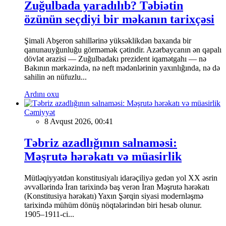
Zuğulbada yaradılıb? Təbiətin
özünün seçdiyi bir məkanın tarixçəsi
Şimali Abşeron sahillərinə yüksəklikdən baxanda bir
qanunauyğunluğu görməmək çətindir. Azərbaycanın ən qapalı
dövlət ərazisi — Zuğulbadakı prezident iqamətgahı — nə
Bakının mərkəzində, nə neft mədənlərinin yaxınlığında, nə də
sahilin ən nüfuzlu...
Ardını oxu
Cəmiyyət
8 Avqust 2026, 00:41
Təbriz azadlığının salnaməsi:
Məşrutə hərəkatı və müasirlik
Mütləqiyyətdən konstitusiyalı idarəçiliyə gedən yol XX əsrin
əvvəllərində İran tarixində baş verən İran Məşrutə hərəkatı
(Konstitusiya hərəkatı) Yaxın Şərqin siyasi modernləşmə
tarixində mühüm dönüş nöqtələrindən biri hesab olunur.
1905–1911-ci...