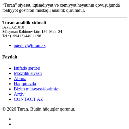
“Turan” siyasət, iqtisadiyyat və cəmiyyət həyatının qovuşuğunda
fəaliyyət göstərən müstəqil analitik qurumdur.
Turan analitik xidməti
Bakı, AZ1010
Süleyman Rəhimov küç.,186, Mən. 24
Tel.: (+99412) 440 11 96
agency@turan.az
Faydalı
İstifadə şərtləri
Məxfilik siyasti
Abunə
Haqqımızda
Bizim mütəxəssislərimiz
Arxiv
CONTACT AZ
© 2026 Turan. Bütün hüquqlar qorunur.