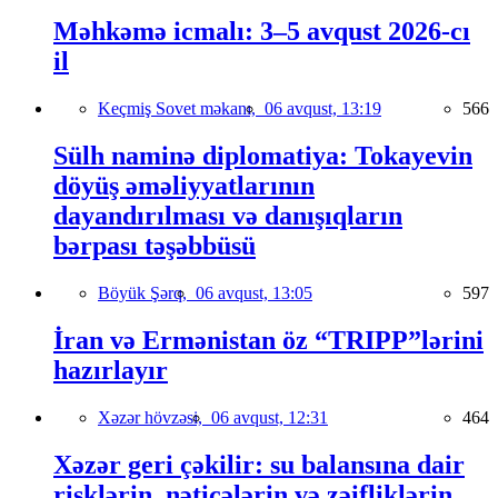
Məhkəmə icmalı: 3–5 avqust 2026-cı
il
Keçmiş Sovet məkanı,
06 avqust, 13:19
566
Sülh naminə diplomatiya: Tokayevin
döyüş əməliyyatlarının
dayandırılması və danışıqların
bərpası təşəbbüsü
Böyük Şərq,
06 avqust, 13:05
597
İran və Ermənistan öz “TRIPP”lərini
hazırlayır
Xəzər hövzəsi,
06 avqust, 12:31
464
Xəzər geri çəkilir: su balansına dair
risklərin, nəticələrin və zəifliklərin