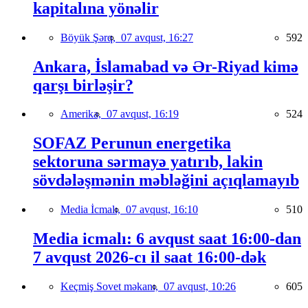
kapitalına yönəlir
Böyük Şərq,
07 avqust, 16:27
592
Ankara, İslamabad və Ər-Riyad kimə
qarşı birləşir?
Amerika,
07 avqust, 16:19
524
SOFAZ Perunun energetika
sektoruna sərmayə yatırıb, lakin
sövdələşmənin məbləğini açıqlamayıb
Media İcmalı,
07 avqust, 16:10
510
Media icmalı: 6 avqust saat 16:00-dan
7 avqust 2026-cı il saat 16:00-dək
Keçmiş Sovet məkanı,
07 avqust, 10:26
605