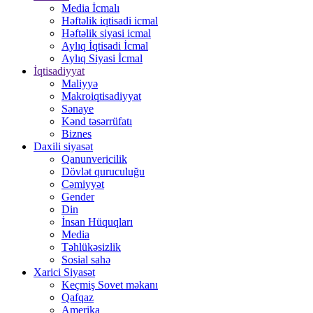
Media İcmalı
Həftəlik iqtisadi icmal
Həftəlik siyasi icmal
Aylıq İqtisadi İcmal
Aylıq Siyasi İcmal
İqtisadiyyat
Maliyyə
Makroiqtisadiyyat
Sənaye
Kənd təsərrüfatı
Biznes
Daxili siyasət
Qanunvericilik
Dövlət quruculuğu
Cəmiyyət
Gender
Din
İnsan Hüquqları
Media
Təhlükəsizlik
Sosial sahə
Xarici Siyasət
Keçmiş Sovet məkanı
Qafqaz
Amerika