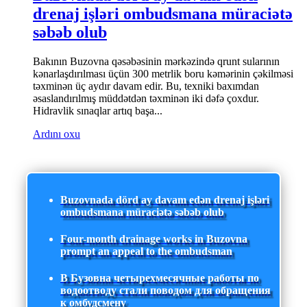
drenaj işləri ombudsmana müraciətə
səbəb olub
Bakının Buzovna qəsəbəsinin mərkəzində qrunt sularının
kənarlaşdırılması üçün 300 metrlik boru kəmərinin çəkilməsi
təxminən üç aydır davam edir. Bu, texniki baxımdan
əsaslandırılmış müddətdən təxminən iki dəfə çoxdur.
Hidravlik sınaqlar artıq başa...
Ardını oxu
Buzovnada dörd ay davam edən drenaj işləri
ombudsmana müraciətə səbəb olub
Four-month drainage works in Buzovna
prompt an appeal to the ombudsman
В Бузовна четырехмесячные работы по
водоотводу стали поводом для обращения
к омбудсмену