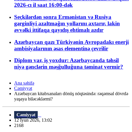
2026-cı il saat 16:00-dək
Seçkilərdən sonra Ermənistan və Rusiya
gərginliyi azaltmağın yollarını axtarır, lakin
əvvəlki ittifaqa qayıdış ehtimalı azdır
Azərbaycan qazı Türkiyənin Avropadakı enerji
ambisiyalarının əsas elementinə çevrilir
Diplom var, iş yoxdur: Azərbaycanda təhsil
niyə gənclərin məşğulluğuna təminat vermir?
Ana səhifə
Cəmiyyət
Azərbaycan kitabxanaları dönüş nöqtəsində: rəqəmsal dövrdə
yaşaya biləcəklərmi?
Cəmiyyət
12 İyun 2026, 13:02
2168