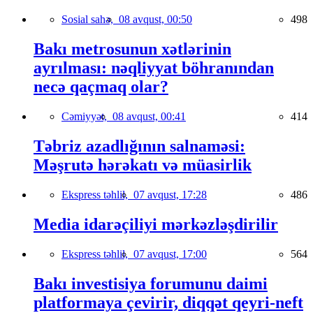
Sosial sahə,
08 avqust, 00:50
498
Bakı metrosunun xətlərinin
ayrılması: nəqliyyat böhranından
necə qaçmaq olar?
Cəmiyyət,
08 avqust, 00:41
414
Təbriz azadlığının salnaməsi:
Məşrutə hərəkatı və müasirlik
Ekspress təhlil,
07 avqust, 17:28
486
Media idarəçiliyi mərkəzləşdirilir
Ekspress təhlil,
07 avqust, 17:00
564
Bakı investisiya forumunu daimi
platformaya çevirir, diqqət qeyri-neft