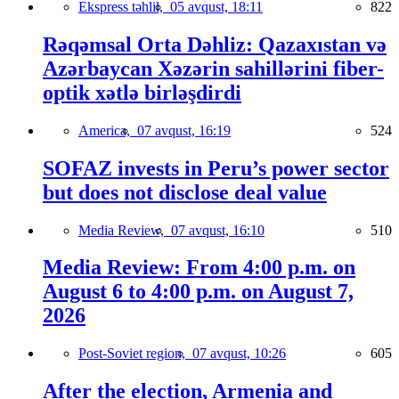
Ekspress təhlil,
05 avqust, 18:11
822
Rəqəmsal Orta Dəhliz: Qazaxıstan və
Azərbaycan Xəzərin sahillərini fiber-
optik xətlə birləşdirdi
America,
07 avqust, 16:19
524
SOFAZ invests in Peru’s power sector
but does not disclose deal value
Media Review,
07 avqust, 16:10
510
Media Review: From 4:00 p.m. on
August 6 to 4:00 p.m. on August 7,
2026
Post-Soviet region,
07 avqust, 10:26
605
After the election, Armenia and