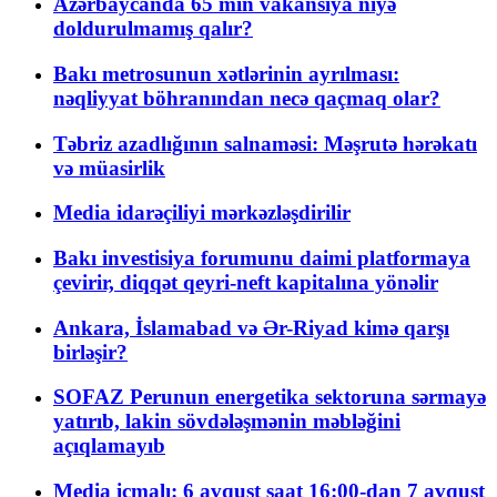
Azərbaycanda 65 min vakansiya niyə
doldurulmamış qalır?
Bakı metrosunun xətlərinin ayrılması:
nəqliyyat böhranından necə qaçmaq olar?
Təbriz azadlığının salnaməsi: Məşrutə hərəkatı
və müasirlik
Media idarəçiliyi mərkəzləşdirilir
Bakı investisiya forumunu daimi platformaya
çevirir, diqqət qeyri-neft kapitalına yönəlir
Ankara, İslamabad və Ər-Riyad kimə qarşı
birləşir?
SOFAZ Perunun energetika sektoruna sərmayə
yatırıb, lakin sövdələşmənin məbləğini
açıqlamayıb
Media icmalı: 6 avqust saat 16:00-dan 7 avqust