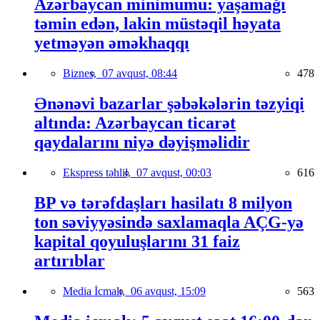
Azərbaycan minimumu: yaşamağı
təmin edən, lakin müstəqil həyata
yetməyən əməkhaqqı
Biznes,
07 avqust, 08:44
478
Ənənəvi bazarlar şəbəkələrin təzyiqi
altında: Azərbaycan ticarət
qaydalarını niyə dəyişməlidir
Ekspress təhlil,
07 avqust, 00:03
616
BP və tərəfdaşları hasilatı 8 milyon
ton səviyyəsində saxlamaqla AÇG-yə
kapital qoyuluşlarını 31 faiz
artırıblar
Media İcmalı,
06 avqust, 15:09
563