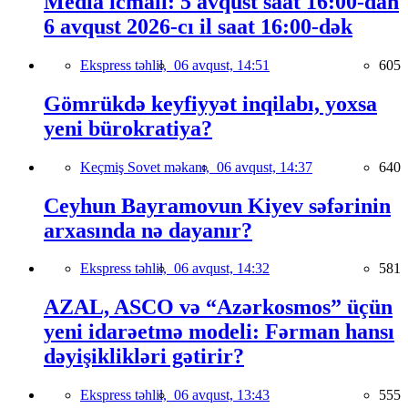
Media icmalı: 5 avqust saat 16:00-dan
6 avqust 2026-cı il saat 16:00-dək
Ekspress təhlil,
06 avqust, 14:51
605
Gömrükdə keyfiyyət inqilabı, yoxsa
yeni bürokratiya?
Keçmiş Sovet məkanı,
06 avqust, 14:37
640
Ceyhun Bayramovun Kiyev səfərinin
arxasında nə dayanır?
Ekspress təhlil,
06 avqust, 14:32
581
AZAL, ASCO və “Azərkosmos” üçün
yeni idarəetmə modeli: Fərman hansı
dəyişiklikləri gətirir?
Ekspress təhlil,
06 avqust, 13:43
555