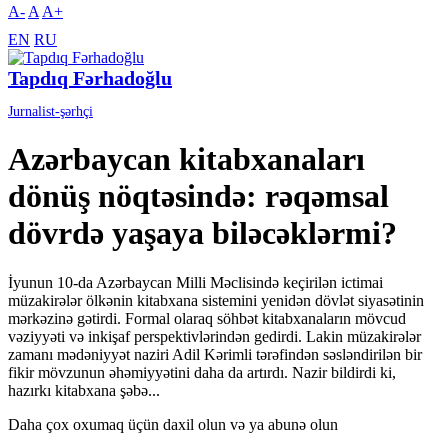
A-
A
A+
EN
RU
Tapdıq Fərhadoğlu
Jurnalist-şərhçi
Azərbaycan kitabxanaları
dönüş nöqtəsində: rəqəmsal
dövrdə yaşaya biləcəklərmi?
İyunun 10-da Azərbaycan Milli Məclisində keçirilən ictimai
müzakirələr ölkənin kitabxana sistemini yenidən dövlət siyasətinin
mərkəzinə gətirdi. Formal olaraq söhbət kitabxanaların mövcud
vəziyyəti və inkişaf perspektivlərindən gedirdi. Lakin müzakirələr
zamanı mədəniyyət naziri Adil Kərimli tərəfindən səsləndirilən bir
fikir mövzunun əhəmiyyətini daha da artırdı. Nazir bildirdi ki,
hazırkı kitabxana şəbə...
Daha çox oxumaq üçün daxil olun və ya abunə olun