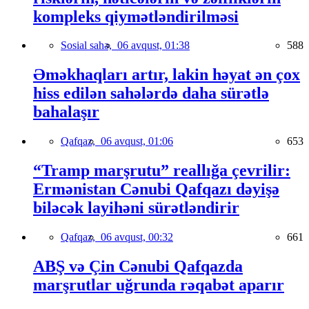
kompleks qiymətləndirilməsi
Sosial sahə,
06 avqust, 01:38
588
Əməkhaqları artır, lakin həyat ən çox
hiss edilən sahələrdə daha sürətlə
bahalaşır
Qafqaz,
06 avqust, 01:06
653
“Tramp marşrutu” reallığa çevrilir:
Ermənistan Cənubi Qafqazı dəyişə
biləcək layihəni sürətləndirir
Qafqaz,
06 avqust, 00:32
661
ABŞ və Çin Cənubi Qafqazda
marşrutlar uğrunda rəqabət aparır