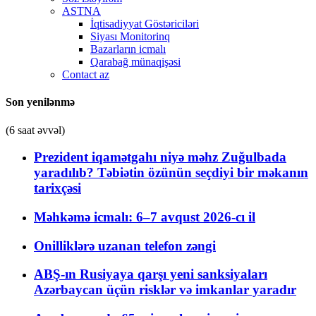
ASTNA
İqtisadiyyat Göstəriciləri
Siyası Monitorinq
Bazarların icmalı
Qarabağ münaqişəsi
Contact az
Son yenilənmə
(6 saat əvvəl)
Prezident iqamətgahı niyə məhz Zuğulbada
yaradılıb? Təbiətin özünün seçdiyi bir məkanın
tarixçəsi
Məhkəmə icmalı: 6–7 avqust 2026-cı il
Onilliklərə uzanan telefon zəngi
ABŞ-ın Rusiyaya qarşı yeni sanksiyaları
Azərbaycan üçün risklər və imkanlar yaradır