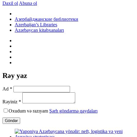
Daxil ol
Abunə ol
Азербайджанские библиотеки
Azerbaijan’s Libraries
Azərbaycan kitabxanaları
Rəy yaz
Ad *
Rəyiniz *
Oxudum və razıyam
Şərh göndərmə qaydaları
Göndər