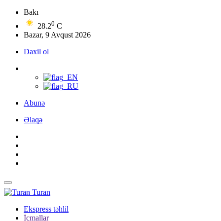
Bakı
0
28.2
C
Bazar, 9 Avqust 2026
Daxil ol
Abunə
Əlaqə
Turan
Ekspress təhlil
İcmallar