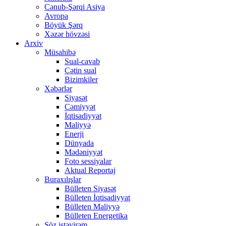
Cənub-Şərqi Asiya
Avropa
Böyük Şərq
Xəzər hövzəsi
Arxiv
Müsahibə
Sual-cavab
Çətin sual
Bizimkiler
Xəbərlər
Siyasət
Cəmiyyət
İqtisadiyyat
Maliyyə
Enerji
Dünyada
Mədəniyyət
Foto sessiyalar
Aktual Reportaj
Buraxılışlar
Bülleten Siyasət
Bülleten İqtisadiyyat
Bülleten Maliyyə
Bülleten Energetika
Söz istəyirəm