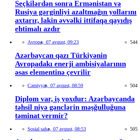
Seçkilərdən sonra Ermənistan və
Rusiya gərginliyi azaltmağın yollarını
axtarır, lakin əvvəlki ittifaqa qayıdış
ehtimalı azdır
Avropa,
07 avqust, 09:23
544
Azərbaycan qazı Türkiyənin
Avropadakı enerji ambisiyalarının
əsas elementinə çevrilir
Cəmiyyət,
07 avqust, 08:59
504
Diplom var, iş yoxdur: Azərbaycanda
təhsil niyə gənclərin məşğulluğuna
təminat vermir?
Sosial sahə,
07 avqust, 08:53
505