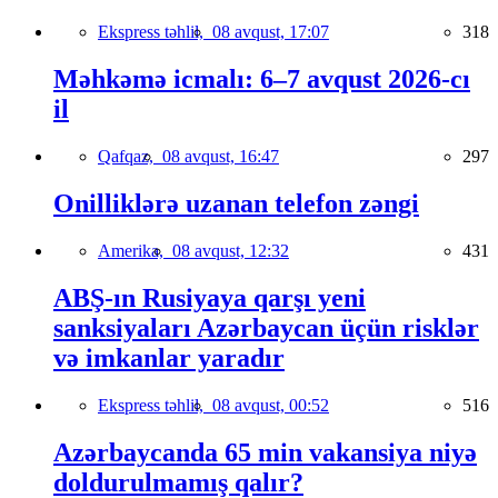
Ekspress təhlil,
08 avqust, 17:07
318
Məhkəmə icmalı: 6–7 avqust 2026-cı
il
Qafqaz,
08 avqust, 16:47
297
Onilliklərə uzanan telefon zəngi
Amerika,
08 avqust, 12:32
431
ABŞ-ın Rusiyaya qarşı yeni
sanksiyaları Azərbaycan üçün risklər
və imkanlar yaradır
Ekspress təhlil,
08 avqust, 00:52
516
Azərbaycanda 65 min vakansiya niyə
doldurulmamış qalır?