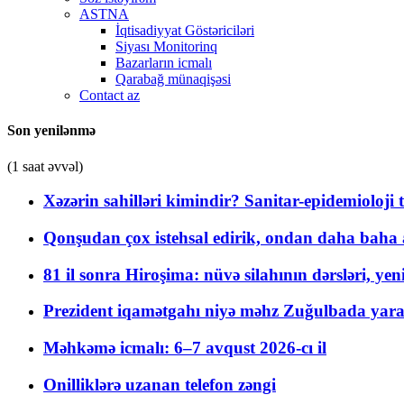
ASTNA
İqtisadiyyat Göstəriciləri
Siyası Monitorinq
Bazarların icmalı
Qarabağ münaqişəsi
Contact az
Son yenilənmə
(1 saat əvvəl)
Xəzərin sahilləri kimindir? Sanitar-epidemioloji t
Qonşudan çox istehsal edirik, ondan daha baha a
81 il sonra Hiroşima: nüvə silahının dərsləri, yen
Prezident iqamətgahı niyə məhz Zuğulbada yaradı
Məhkəmə icmalı: 6–7 avqust 2026-cı il
Onilliklərə uzanan telefon zəngi