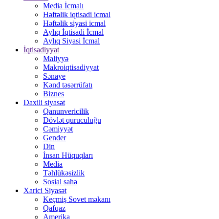
Media İcmalı
Həftəlik iqtisadi icmal
Həftəlik siyasi icmal
Aylıq İqtisadi İcmal
Aylıq Siyasi İcmal
İqtisadiyyat
Maliyyə
Makroiqtisadiyyat
Sənaye
Kənd təsərrüfatı
Biznes
Daxili siyasət
Qanunvericilik
Dövlət quruculuğu
Cəmiyyət
Gender
Din
İnsan Hüquqları
Media
Təhlükəsizlik
Sosial sahə
Xarici Siyasət
Keçmiş Sovet məkanı
Qafqaz
Amerika