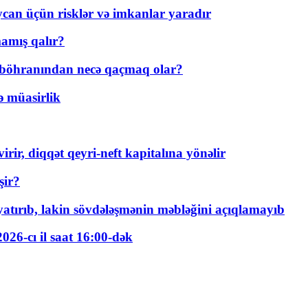
ycan üçün risklər və imkanlar yaradır
amış qalır?
t böhranından necə qaçmaq olar?
ə müasirlik
rir, diqqət qeyri-neft kapitalına yönəlir
şir?
tırıb, lakin sövdələşmənin məbləğini açıqlamayıb
026-cı il saat 16:00-dək