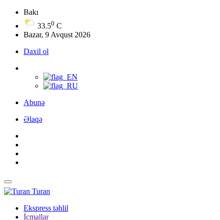
Bakı
0
33.5
C
Bazar, 9 Avqust 2026
Daxil ol
Abunə
Əlaqə
Turan
Ekspress təhlil
İcmallar