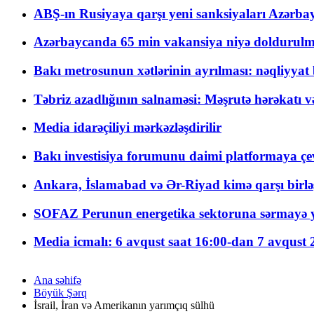
ABŞ-ın Rusiyaya qarşı yeni sanksiyaları Azərba
Azərbaycanda 65 min vakansiya niyə doldurulm
Bakı metrosunun xətlərinin ayrılması: nəqliyya
Təbriz azadlığının salnaməsi: Məşrutə hərəkatı v
Media idarəçiliyi mərkəzləşdirilir
Bakı investisiya forumunu daimi platformaya çevi
Ankara, İslamabad və Ər-Riyad kimə qarşı birlə
SOFAZ Perunun energetika sektoruna sərmayə ya
Media icmalı: 6 avqust saat 16:00-dan 7 avqust 2
Ana səhifə
Böyük Şərq
İsrail, İran və Amerikanın yarımçıq sülhü