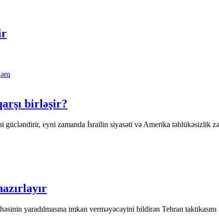
ir
ərq
rşı birləşir?
gücləndirir, eyni zamanda İsrailin siyasəti və Amerika təhlükəsizlik zəman
azırlayır
yihəsinin yaradılmasına imkan verməyəcəyini bildirən Tehran taktikasın