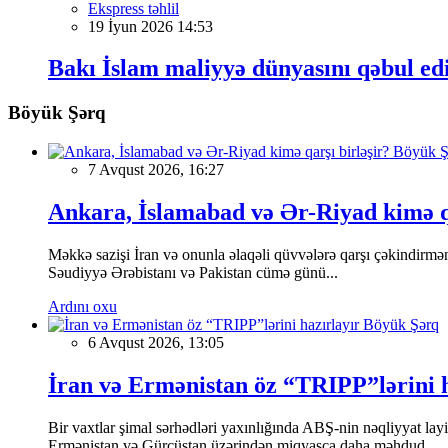
Ekspress təhlil
19 İyun 2026 14:53
Bakı İslam maliyyə dünyasını qəbul ed
Böyük Şərq
Böyük Ş
7 Avqust 2026, 16:27
Ankara, İslamabad və Ər-Riyad kimə qa
Məkkə sazişi İran və onunla əlaqəli qüvvələrə qarşı çəkindirməni 
Səudiyyə Ərəbistanı və Pakistan cümə günü...
Ardını oxu
Böyük Şərq
6 Avqust 2026, 13:05
İran və Ermənistan öz “TRIPP”lərini h
Bir vaxtlar şimal sərhədləri yaxınlığında ABŞ-nin nəqliyyat la
Ermənistan və Gürcüstan üzərindən miqyasca daha məhdud,...