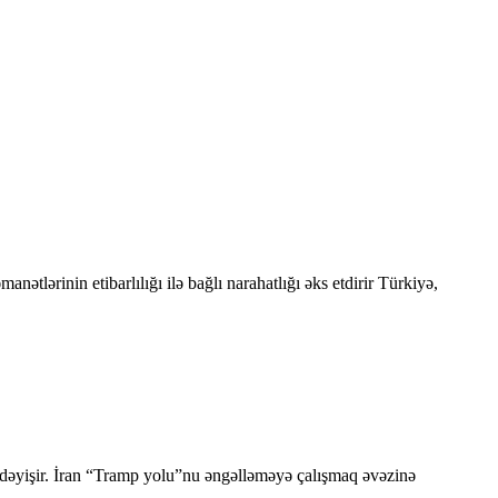
ətlərinin etibarlılığı ilə bağlı narahatlığı əks etdirir Türkiyə,
ı dəyişir. İran “Tramp yolu”nu əngəlləməyə çalışmaq əvəzinə