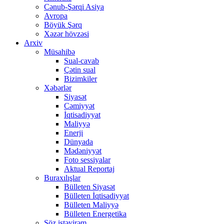
Cənub-Şərqi Asiya
Avropa
Böyük Şərq
Xəzər hövzəsi
Arxiv
Müsahibə
Sual-cavab
Çətin sual
Bizimkiler
Xəbərlər
Siyasət
Cəmiyyət
İqtisadiyyat
Maliyyə
Enerji
Dünyada
Mədəniyyət
Foto sessiyalar
Aktual Reportaj
Buraxılışlar
Bülleten Siyasət
Bülleten İqtisadiyyat
Bülleten Maliyyə
Bülleten Energetika
Söz istəyirəm