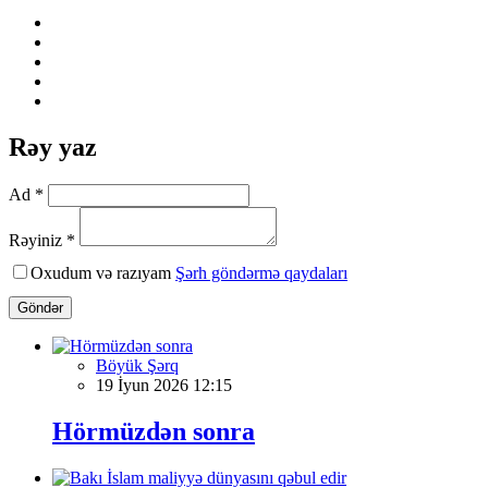
Rəy yaz
Ad *
Rəyiniz *
Oxudum və razıyam
Şərh göndərmə qaydaları
Göndər
Böyük Şərq
19 İyun 2026 12:15
Hörmüzdən sonra