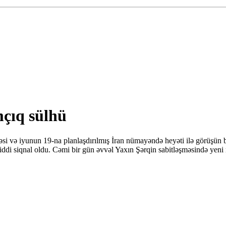
mçıq sülhü
əsi və iyunun 19-na planlaşdırılmış İran nümayəndə heyəti ilə görüşün 
ddi siqnal oldu. Cəmi bir gün əvvəl Yaxın Şərqin sabitləşməsində yeni