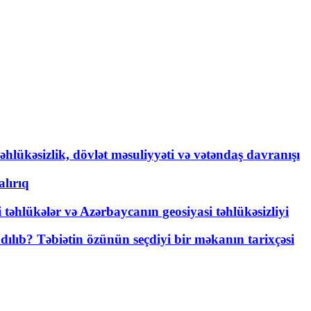
əhlükəsizlik, dövlət məsuliyyəti və vətəndaş davranışı
lırıq
i təhlükələr və Azərbaycanın geosiyasi təhlükəsizliyi
lıb? Təbiətin özünün seçdiyi bir məkanın tarixçəsi