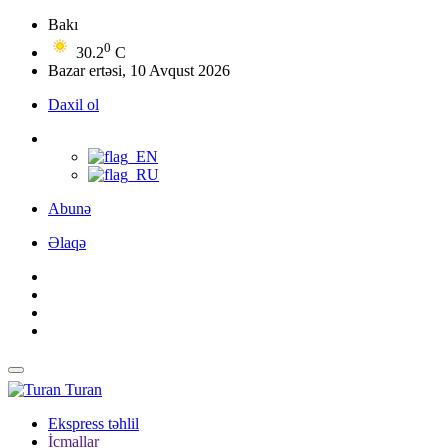
Bakı
0
30.2
C
Bazar ertəsi, 10 Avqust 2026
Daxil ol
Abunə
Əlaqə
Turan
Ekspress təhlil
İcmallar