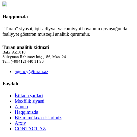
Haqqımızda
“Turan” siyasət, iqtisadiyyat və cəmiyyət həyatının qovuşuğunda
fəaliyyət göstərən müstəqil analitik qurumdur.
Turan analitik xidməti
Bakı, AZ1010
Süleyman Rəhimov küç.,186, Mən. 24
Tel.: (+99412) 440 11 96
agency@turan.az
Faydalı
İstifadə şərtləri
Məxfilik siyasti
Abunə
Haqqımızda
Bizim mütəxəssislərimiz
Arxiv
CONTACT AZ