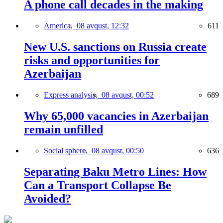
A phone call decades in the making
America,
08 avqust, 12:32
611
New U.S. sanctions on Russia create
risks and opportunities for
Azerbaijan
Express analysis,
08 avqust, 00:52
689
Why 65,000 vacancies in Azerbaijan
remain unfilled
Social sphere,
08 avqust, 00:50
636
Separating Baku Metro Lines: How
Can a Transport Collapse Be
Avoided?