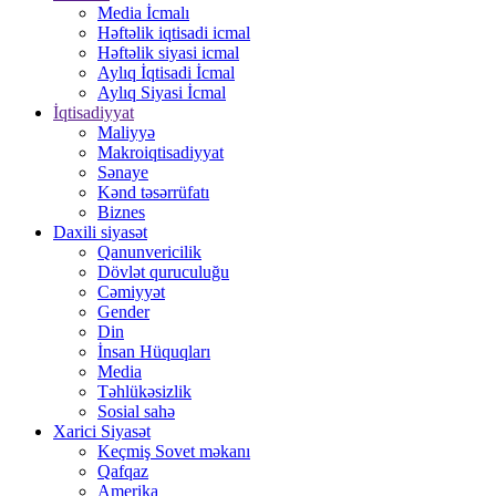
Media İcmalı
Həftəlik iqtisadi icmal
Həftəlik siyasi icmal
Aylıq İqtisadi İcmal
Aylıq Siyasi İcmal
İqtisadiyyat
Maliyyə
Makroiqtisadiyyat
Sənaye
Kənd təsərrüfatı
Biznes
Daxili siyasət
Qanunvericilik
Dövlət quruculuğu
Cəmiyyət
Gender
Din
İnsan Hüquqları
Media
Təhlükəsizlik
Sosial sahə
Xarici Siyasət
Keçmiş Sovet məkanı
Qafqaz
Amerika