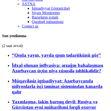
ASTNA
İqtisadiyyat Göstəriciləri
Siyası Monitorinq
Bazarların icmalı
Qarabağ münaqişəsi
Contact az
Son yenilənmə
(2 saat əvvəl)
“Qışda yayın, yayda qışın tədarükünü gör”
İdxal olunan inflyasiya: ərzağın bahalaşması
Azərbaycan üçün niyə xüsusilə təhlükəlidir?
Müqaviləsiz iqtisadiyyat: Azərbaycanda
milyonlarla işçi təminat sistemindən kənarda
qalır
Yaxınlaşma, lakin barışıq deyil: Rusiya və
Gürcüstan eyni müharibəni fərqli oxuyur