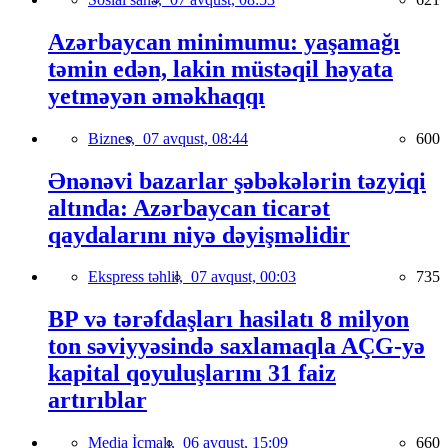
Azərbaycan minimumu: yaşamağı
təmin edən, lakin müstəqil həyata
yetməyən əməkhaqqı
Biznes,
07 avqust, 08:44
600
Ənənəvi bazarlar şəbəkələrin təzyiqi
altında: Azərbaycan ticarət
qaydalarını niyə dəyişməlidir
Ekspress təhlil,
07 avqust, 00:03
735
BP və tərəfdaşları hasilatı 8 milyon
ton səviyyəsində saxlamaqla AÇG-yə
kapital qoyuluşlarını 31 faiz
artırıblar
Media İcmalı,
06 avqust, 15:09
660