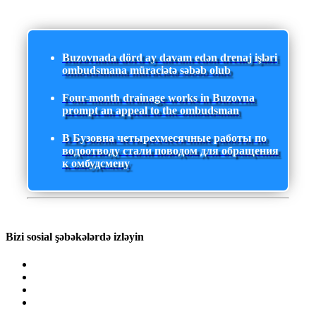
Buzovnada dörd ay davam edən drenaj işləri
ombudsmana müraciətə səbəb olub
Four-month drainage works in Buzovna
prompt an appeal to the ombudsman
В Бузовна четырехмесячные работы по
водоотводу стали поводом для обращения
к омбудсмену
Bizi sosial şəbəkələrdə izləyin