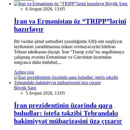
Böyük Şərq
6 Avqust 2026, 13:05
İran və Ermənistan öz “TRIPP”lərini
hazırlayır
Bir vaxtlar şimal sərhədləri yaxınlığında ABŞ-nin nəqliyyat
layihəsinin yaradılmasına imkan verməyəcəyini bildirən
Tehran taktikasını dəyişir. İran “Tramp yolu”nu əngəlləməyə
çalışmaq əvəzinə Ermənistan və Gürcüstan üzərindən
miqyasca daha məhdud,...
Ardını oxu
Böyük Şərq
5 Avqust 2026, 13:05
İran prezidentinin üzərində qara
buludlar: istefa təkzibi Tehrandakı
hakimiyyət mübarizəsini üzə çıxarır