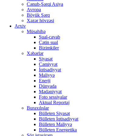
Cənub-Şərqi Asiya
Avropa
Böyük Şərq
Xəzər hövzəsi
Arxiv
Müsahibə
Sual-cavab
Çətin sual
Bizimkiler
Xəbərlər
Siyasət
Cəmiyyət
İqtisadiyyat
Maliyyə
Enerji
Dünyada
Mədəniyyət
Foto sessiyalar
Aktual Reportaj
Buraxılışlar
Bülleten Siyasət
Bülleten İqtisadiyyat
Bülleten Maliyyə
Bülleten Energetika
Söz istəyirəm