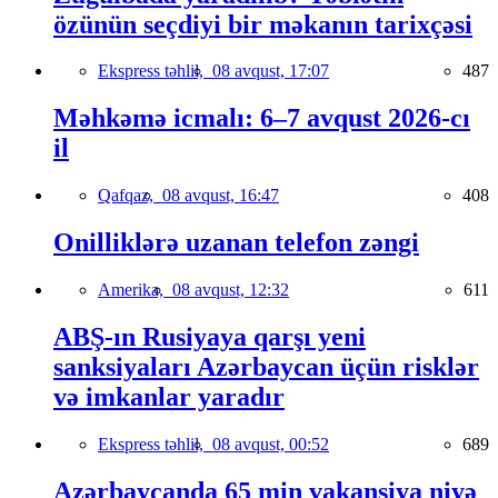
özünün seçdiyi bir məkanın tarixçəsi
Ekspress təhlil,
08 avqust, 17:07
487
Məhkəmə icmalı: 6–7 avqust 2026-cı
il
Qafqaz,
08 avqust, 16:47
408
Onilliklərə uzanan telefon zəngi
Amerika,
08 avqust, 12:32
611
ABŞ-ın Rusiyaya qarşı yeni
sanksiyaları Azərbaycan üçün risklər
və imkanlar yaradır
Ekspress təhlil,
08 avqust, 00:52
689
Azərbaycanda 65 min vakansiya niyə