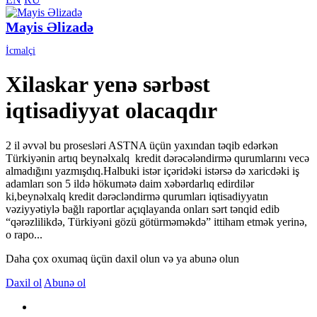
Mayis Əlizadə
İcmalçi
Xilaskar yenə sərbəst
iqtisadiyyat olacaqdır
2 il əvvəl bu prosesləri ASTNA üçün yaxından təqib edərkən
Türkiyənin artıq beynəlxalq kredit dərəcələndirmə qurumlarını vecə
almadığını yazmışdıq.Halbuki istər içəridəki istərsə də xaricdəki iş
adamları son 5 ildə hökumətə daim xəbərdarlıq edirdilər
ki,beynəlxalq kredit dərəcləndirmə qurumları iqtisadiyyatın
vəziyyətiylə bağlı raportlar açıqlayanda onları sərt tənqid edib
“qərəzlilikdə, Türkiyəni gözü götürməməkdə” ittiham etmək yerinə,
o rapo...
Daha çox oxumaq üçün daxil olun və ya abunə olun
Daxil ol
Abunə ol