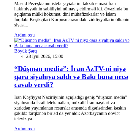
Məsud Pezeşkianın istefa şayiələrini təkzib etməsi İran
hakimiyyətinin sabitliyini nümayiş etdirməli idi. Əvəzində bu
açıqlama mülki hökumət, dini mühafizəkarlar və İslam
İnqilabı Keşikçiləri Korpusu arasındakı ziddiyyətlərin ölkənin
siyasi...
Ardını oxu
Böyük Şərq
28 İyul 2026, 15:00
“Düşmən media”: İran AzTV-ni niyə
qara siyahıya saldı və Bakı buna necə
cavab verdi?
İran Kəşfiyyat Nazirliyinin açıqladığı geniş “düşmən media”
siyahısında İsrail telekanalları, müxalif İran nəşrləri və
xaricdən yayımlanan resurslar arasında digərlərindən kəskin
şəkildə fərqlənən bir ad da yer aldı: Azərbaycanın dövlət
televiziya...
Ardını oxu