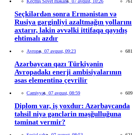
Keçmiş Sovet məkanı,
07 avqust, 10:26
761
Seçkilərdən sonra Ermənistan və
Rusiya gərginliyi azaltmağın yollarını
axtarır, lakin əvvəlki ittifaqa qayıdış
ehtimalı azdır
Avropa,
07 avqust, 09:23
681
Azərbaycan qazı Türkiyənin
Avropadakı enerji ambisiyalarının
əsas elementinə çevrilir
Cəmiyyət,
07 avqust, 08:59
609
Diplom var, iş yoxdur: Azərbaycanda
təhsil niyə gənclərin məşğulluğuna
təminat vermir?
Sosial sahə,
07 avqust, 08:53
621