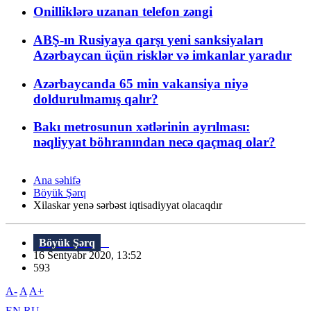
Onilliklərə uzanan telefon zəngi
ABŞ-ın Rusiyaya qarşı yeni sanksiyaları
Azərbaycan üçün risklər və imkanlar yaradır
Azərbaycanda 65 min vakansiya niyə
doldurulmamış qalır?
Bakı metrosunun xətlərinin ayrılması:
nəqliyyat böhranından necə qaçmaq olar?
Ana səhifə
Böyük Şərq
Xilaskar yenə sərbəst iqtisadiyyat olacaqdır
Böyük Şərq
16 Sentyabr 2020, 13:52
593
A-
A
A+
EN
RU