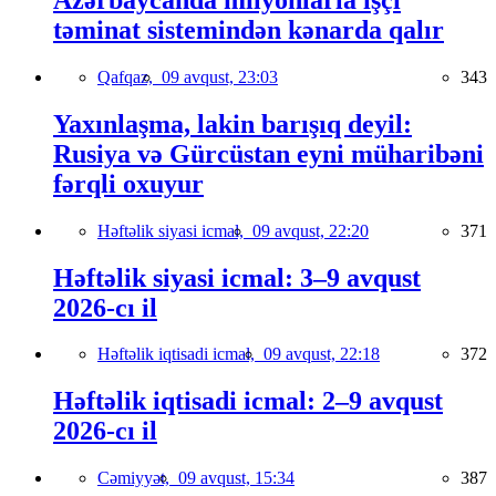
təminat sistemindən kənarda qalır
Qafqaz,
09 avqust, 23:03
343
Yaxınlaşma, lakin barışıq deyil:
Rusiya və Gürcüstan eyni müharibəni
fərqli oxuyur
Həftəlik siyasi icmal,
09 avqust, 22:20
371
Həftəlik siyasi icmal: 3–9 avqust
2026-cı il
Həftəlik iqtisadi icmal,
09 avqust, 22:18
372
Həftəlik iqtisadi icmal: 2–9 avqust
2026-cı il
Cəmiyyət,
09 avqust, 15:34
387