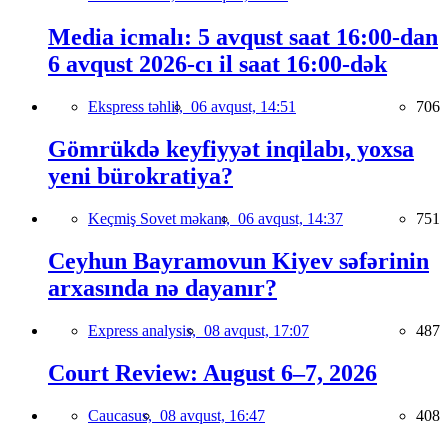
Media icmalı: 5 avqust saat 16:00-dan
6 avqust 2026-cı il saat 16:00-dək
Ekspress təhlil,
06 avqust, 14:51
706
Gömrükdə keyfiyyət inqilabı, yoxsa
yeni bürokratiya?
Keçmiş Sovet məkanı,
06 avqust, 14:37
751
Ceyhun Bayramovun Kiyev səfərinin
arxasında nə dayanır?
Express analysis,
08 avqust, 17:07
487
Court Review: August 6–7, 2026
Caucasus,
08 avqust, 16:47
408