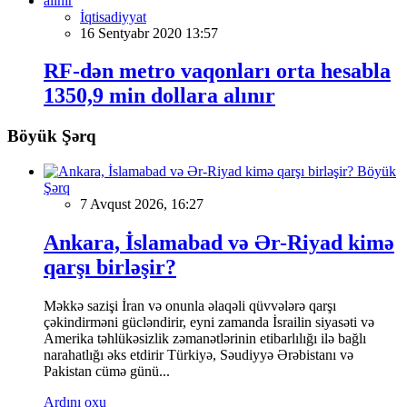
İqtisadiyyat
16 Sentyabr 2020 13:57
RF-dən metro vaqonları orta hesabla
1350,9 min dollara alınır
Böyük Şərq
Böyük
Şərq
7 Avqust 2026, 16:27
Ankara, İslamabad və Ər-Riyad kimə
qarşı birləşir?
Məkkə sazişi İran və onunla əlaqəli qüvvələrə qarşı
çəkindirməni gücləndirir, eyni zamanda İsrailin siyasəti və
Amerika təhlükəsizlik zəmanətlərinin etibarlılığı ilə bağlı
narahatlığı əks etdirir Türkiyə, Səudiyyə Ərəbistanı və
Pakistan cümə günü...
Ardını oxu