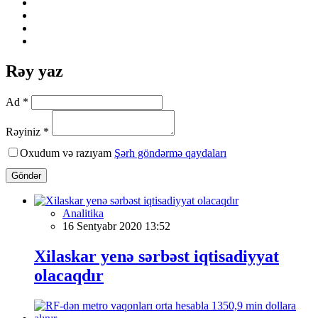
Rəy yaz
Ad *
Rəyiniz *
Oxudum və razıyam
Şərh göndərmə qaydaları
Göndər
Analitika
16 Sentyabr 2020 13:52
Xilaskar yenə sərbəst iqtisadiyyat
olacaqdır