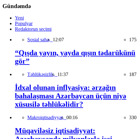
Gündəmdə
Yeni
Populyar
Redaktorun seçimi
Sosial sahə,
12:07
175
“Qışda yayın, yayda qışın tədarükünü
gör”
Təhlükəsizlik,
11:37
187
İdxal olunan inflyasiya: ərzağın
bahalaşması Azərbaycan üçün niyə
xüsusilə təhlükəlidir?
Makroiqtisadiyyat,
00:16
330
Müqaviləsiz iqtisadiyyat:
Azərbaycanda milyonlarla işçi