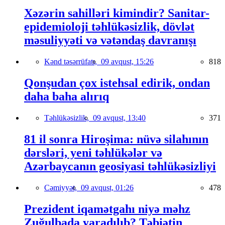
Xəzərin sahilləri kimindir? Sanitar-
epidemioloji təhlükəsizlik, dövlət
məsuliyyəti və vətəndaş davranışı
Kənd təsərrüfatı,
09 avqust, 15:26
818
Qonşudan çox istehsal edirik, ondan
daha baha alırıq
Təhlükəsizlik,
09 avqust, 13:40
371
81 il sonra Hiroşima: nüvə silahının
dərsləri, yeni təhlükələr və
Azərbaycanın geosiyasi təhlükəsizliyi
Cəmiyyət,
09 avqust, 01:26
478
Prezident iqamətgahı niyə məhz
Zuğulbada yaradılıb? Təbiətin