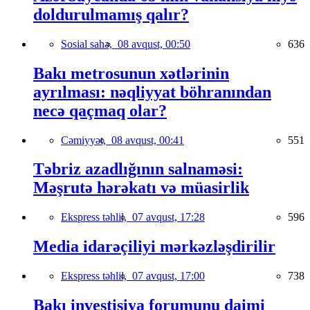
doldurulmamış qalır?
Sosial sahə,
08 avqust, 00:50
636
Bakı metrosunun xətlərinin
ayrılması: nəqliyyat böhranından
necə qaçmaq olar?
Cəmiyyət,
08 avqust, 00:41
551
Təbriz azadlığının salnaməsi:
Məşrutə hərəkatı və müasirlik
Ekspress təhlil,
07 avqust, 17:28
596
Media idarəçiliyi mərkəzləşdirilir
Ekspress təhlil,
07 avqust, 17:00
738
Bakı investisiya forumunu daimi