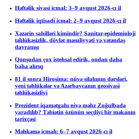
Həftəlik siyasi icmal: 3–9 avqust 2026-cı il
Həftəlik iqtisadi icmal: 2–9 avqust 2026-cı il
Xəzərin sahilləri kimindir? Sanitar-epidemioloji
təhlükəsizlik, dövlət məsuliyyəti və vətəndaş
davranışı
Qonşudan çox istehsal edirik, ondan daha
baha alırıq
81 il sonra Hiroşima: nüvə silahının dərsləri,
yeni təhlükələr və Azərbaycanın geosiyasi
təhlükəsizliyi
Prezident iqamətgahı niyə məhz Zuğulbada
yaradılıb? Təbiətin özünün seçdiyi bir məkanın
tarixçəsi
Məhkəmə icmalı: 6–7 avqust 2026-cı il