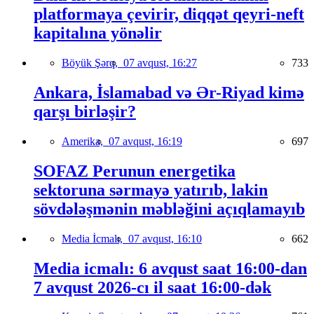
platformaya çevirir, diqqət qeyri-neft
kapitalına yönəlir
Böyük Şərq,
07 avqust, 16:27
733
Ankara, İslamabad və Ər-Riyad kimə
qarşı birləşir?
Amerika,
07 avqust, 16:19
697
SOFAZ Perunun energetika
sektoruna sərmayə yatırıb, lakin
sövdələşmənin məbləğini açıqlamayıb
Media İcmalı,
07 avqust, 16:10
662
Media icmalı: 6 avqust saat 16:00-dan
7 avqust 2026-cı il saat 16:00-dək