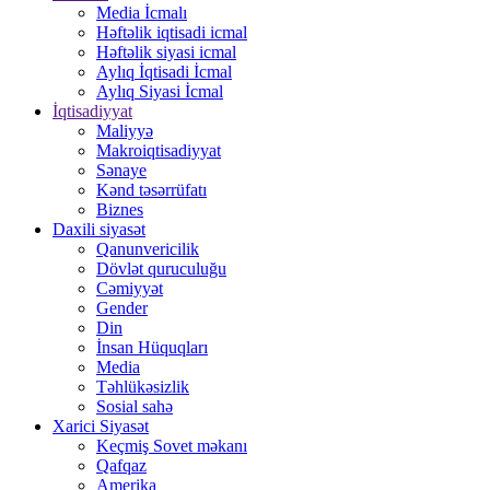
Media İcmalı
Həftəlik iqtisadi icmal
Həftəlik siyasi icmal
Aylıq İqtisadi İcmal
Aylıq Siyasi İcmal
İqtisadiyyat
Maliyyə
Makroiqtisadiyyat
Sənaye
Kənd təsərrüfatı
Biznes
Daxili siyasət
Qanunvericilik
Dövlət quruculuğu
Cəmiyyət
Gender
Din
İnsan Hüquqları
Media
Təhlükəsizlik
Sosial sahə
Xarici Siyasət
Keçmiş Sovet məkanı
Qafqaz
Amerika