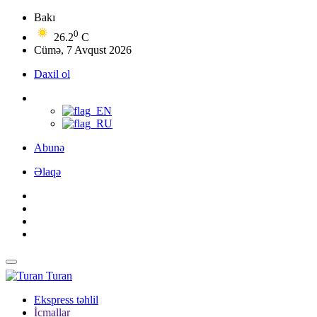
Bakı
0
26.2
C
Cümə, 7 Avqust 2026
Daxil ol
Abunə
Əlaqə
Turan
Ekspress təhlil
İcmallar