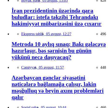
Böyük Şərq,
05 avqust, 13:05
428
İran prezidentinin üzərində qara
buludlar: istefa təkzibi Tehrandakı
hakimiyyət mübarizəsini üzə çıxarır
Ekspress təhlil,
05 avqust, 12:27
496
Metroda 10 aylıq sınaq: Bakı gələcəyə
hazırlaşır, bəs sərnişin bu günün
yükünü necə daşıyacaq?
Cəmiyyət,
05 avqust, 11:57
448
Azərbaycan gənclər siyasətini
nəticələrə bağlamağa çalışır, lakin
məşğulluq və beyin axını problemləri
qalır
Sosial sahə,
05 avqust, 10:44
460