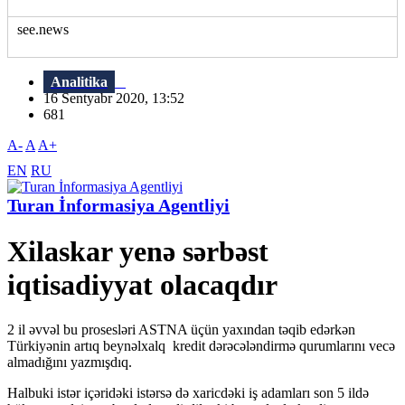
see.news
Analitika
16 Sentyabr 2020, 13:52
681
A-
A
A+
EN
RU
Turan İnformasiya Agentliyi
Xilaskar yenə sərbəst
iqtisadiyyat olacaqdır
2 il əvvəl bu prosesləri ASTNA üçün yaxından təqib edərkən
Türkiyənin artıq beynəlxalq kredit dərəcələndirmə qurumlarını vecə
almadığını yazmışdıq.
Halbuki istər içəridəki istərsə də xaricdəki iş adamları son 5 ildə