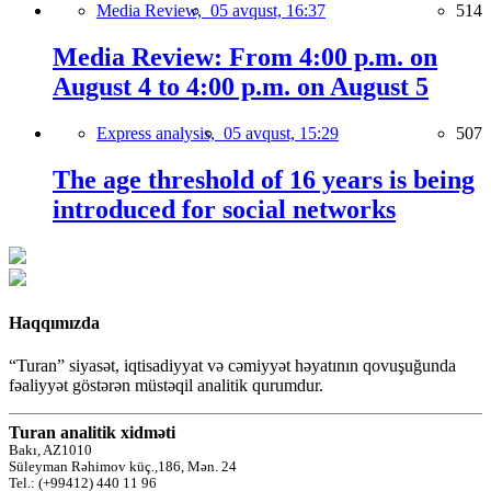
Media Review,
05 avqust, 16:37
514
Media Review: From 4:00 p.m. on
August 4 to 4:00 p.m. on August 5
Express analysis,
05 avqust, 15:29
507
The age threshold of 16 years is being
introduced for social networks
Haqqımızda
“Turan” siyasət, iqtisadiyyat və cəmiyyət həyatının qovuşuğunda
fəaliyyət göstərən müstəqil analitik qurumdur.
Turan analitik xidməti
Bakı, AZ1010
Süleyman Rəhimov küç.,186, Mən. 24
Tel.: (+99412) 440 11 96