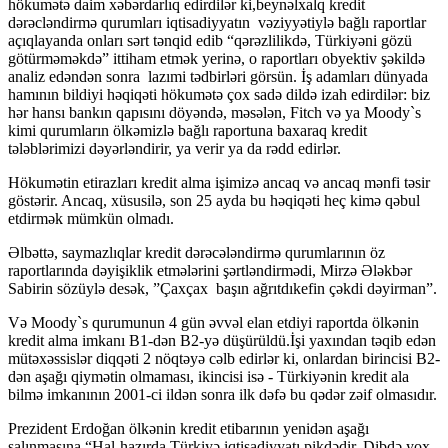
hökumətə daim xəbərdarlıq edirdilər ki,beynəlxalq kredit
dərəcləndirmə qurumları iqtisadiyyatın vəziyyətiylə bağlı raportlar
açıqlayanda onları sərt tənqid edib “qərəzlilikdə, Türkiyəni gözü
götürməməkdə” ittiham etmək yerinə, o raportları obyektiv şəkildə
analiz edəndən sonra lazımi tədbirləri görsün. İş adamları dünyada
hamının bildiyi həqiqəti hökumətə çox sadə dildə izah edirdilər: biz
hər hansı bankın qapısını döyəndə, məsələn, Fitch və ya Moody`s
kimi qurumların ölkəmizlə bağlı raportuna baxaraq kredit
tələblərimizi dəyərləndirir, ya verir ya da rədd edirlər.
Hökumətin etirazları kredit alma işimizə ancaq və ancaq mənfi təsir
göstərir. Ancaq, xüsusilə, son 25 ayda bu həqiqəti heç kimə qəbul
etdirmək mümkün olmadı.
Əlbəttə, saymazlıqlar kredit dərəcələndirmə qurumlarının öz
raportlarında dəyişiklik etmələrini şərtləndirmədi, Mirzə Ələkbər
Sabirin sözüylə desək, ”Çaxçax başın ağrıtdıkefin çəkdi dəyirman”.
Və Moody`s qurumunun 4 gün əvvəl elan etdiyi raportda ölkənin
kredit alma imkanı B1-dən B2-yə düşürüldü.İşi yaxından təqib edən
mütəxəssislər diqqəti 2 nöqtəyə cəlb edirlər ki, onlardan birincisi B2-
dən aşağı qiymətin olmaması, ikincisi isə - Türkiyənin kredit ala
bilmə imkanının 2001-ci ildən sonra ilk dəfə bu qədər zəif olmasıdır.
Prezident Erdoğan ölkənin kredit etibarının yenidən aşağı
salınmasına “Hal-hazırda Türkiyə iqtisadiyyatı pikdədir. Dibdə yox,