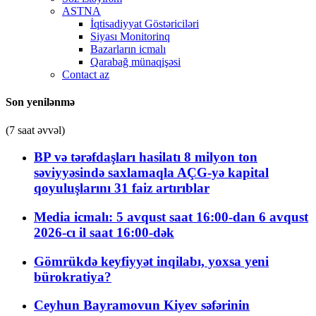
ASTNA
İqtisadiyyat Göstəriciləri
Siyası Monitorinq
Bazarların icmalı
Qarabağ münaqişəsi
Contact az
Son yenilənmə
(7 saat əvvəl)
BP və tərəfdaşları hasilatı 8 milyon ton
səviyyəsində saxlamaqla AÇG-yə kapital
qoyuluşlarını 31 faiz artırıblar
Media icmalı: 5 avqust saat 16:00-dan 6 avqust
2026-cı il saat 16:00-dək
Gömrükdə keyfiyyət inqilabı, yoxsa yeni
bürokratiya?
Ceyhun Bayramovun Kiyev səfərinin