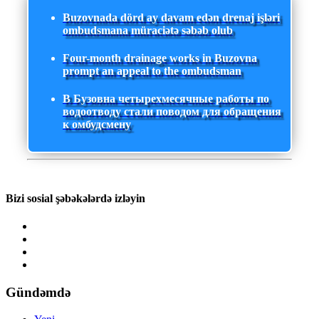
Buzovnada dörd ay davam edən drenaj işləri
ombudsmana müraciətə səbəb olub
Four-month drainage works in Buzovna
prompt an appeal to the ombudsman
В Бузовна четырехмесячные работы по
водоотводу стали поводом для обращения
к омбудсмену
Bizi sosial şəbəkələrdə izləyin
Gündəmdə