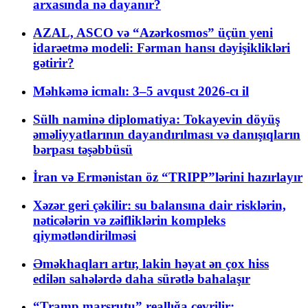
arxasında nə dayanır?
AZAL, ASCO və “Azərkosmos” üçün yeni
idarəetmə modeli: Fərman hansı dəyişiklikləri
gətirir?
Məhkəmə icmalı: 3–5 avqust 2026-cı il
Sülh naminə diplomatiya: Tokayevin döyüş
əməliyyatlarının dayandırılması və danışıqların
bərpası təşəbbüsü
İran və Ermənistan öz “TRIPP”lərini hazırlayır
Xəzər geri çəkilir: su balansına dair risklərin,
nəticələrin və zəifliklərin kompleks
qiymətləndirilməsi
Əməkhaqları artır, lakin həyat ən çox hiss
edilən sahələrdə daha sürətlə bahalaşır
“Tramp marşrutu” reallığa çevrilir: