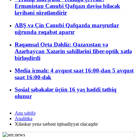
Ermənistan Cənubi Qafqazı dəyişə biləcək
layihəni sürətləndirir
ABŞ və Çin Cənubi Qafqazda marşrutlar
uğrunda rəqabət aparır
Rəqəmsal Orta Dəhliz: Qazaxıstan və
Azərbaycan Xəzərin sahillərini fiber-optik xətlə
birləşdirdi
Media icmalı: 4 avqust saat 16:00-dan 5 avqust
saat 16:00-dək
Sosial şəbəkələr üçün 16 yaş həddi tətbiq
olunur
Ana səhifə
Analitika
Xilaskar yenə sərbəst iqtisadiyyat olacaqdır