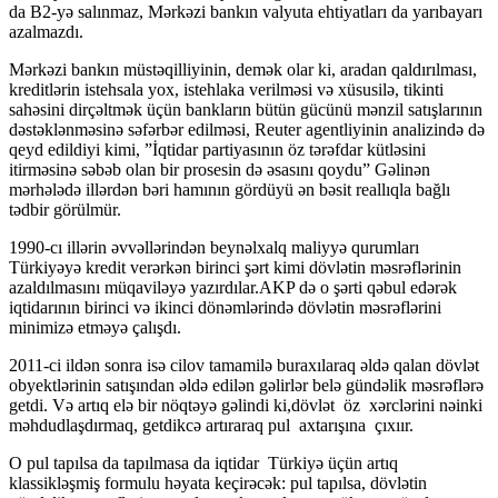
da B2-yə salınmaz, Mərkəzi bankın valyuta ehtiyatları da yarıbayarı
azalmazdı.
Mərkəzi bankın müstəqilliyinin, demək olar ki, aradan qaldırılması,
kreditlərin istehsala yox, istehlaka verilməsi və xüsusilə, tikinti
sahəsini dirçəltmək üçün bankların bütün gücünü mənzil satışlarının
dəstəklənməsinə səfərbər edilməsi, Reuter agentliyinin analizində də
qeyd edildiyi kimi, ”İqtidar partiyasının öz tərəfdar kütləsini
itirməsinə səbəb olan bir prosesin də əsasını qoydu” Gəlinən
mərhələdə illərdən bəri hamının gördüyü ən bəsit reallıqla bağlı
tədbir görülmür.
1990-cı illərin əvvəllərindən beynəlxalq maliyyə qurumları
Türkiyəyə kredit verərkən birinci şərt kimi dövlətin məsrəflərinin
azaldılmasını müqaviləyə yazırdılar.AKP də o şərti qəbul edərək
iqtidarının birinci və ikinci dönəmlərində dövlətin məsrəflərini
minimizə etməyə çalışdı.
2011-ci ildən sonra isə cilov tamamilə buraxılaraq əldə qalan dövlət
obyektlərinin satışından əldə edilən gəlirlər belə gündəlik məsrəflərə
getdi. Və artıq elə bir nöqtəyə gəlindi ki,dövlət öz xərclərini nəinki
məhdudlaşdırmaq, getdikcə artıraraq pul axtarışına çıxıır.
O pul tapılsa da tapılmasa da iqtidar Türkiyə üçün artıq
klassikləşmiş formulu həyata keçirəcək: pul tapılsa, dövlətin