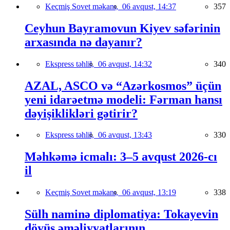
Keçmiş Sovet məkanı,
06 avqust, 14:37
357
Ceyhun Bayramovun Kiyev səfərinin
arxasında nə dayanır?
Ekspress təhlil,
06 avqust, 14:32
340
AZAL, ASCO və “Azərkosmos” üçün
yeni idarəetmə modeli: Fərman hansı
dəyişiklikləri gətirir?
Ekspress təhlil,
06 avqust, 13:43
330
Məhkəmə icmalı: 3–5 avqust 2026-cı
il
Keçmiş Sovet məkanı,
06 avqust, 13:19
338
Sülh naminə diplomatiya: Tokayevin
döyüş əməliyyatlarının