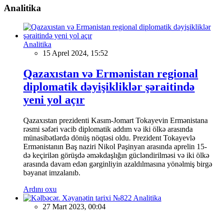
Analitika
Analitika
15 Aprel 2024, 15:52
Qazaxıstan və Ermənistan regional
diplomatik dəyişikliklər şəraitində
yeni yol açır
Qazaxıstan prezidenti Kasım-Jomart Tokayevin Ermənistana
rəsmi səfəri vacib diplomatik addım və iki ölkə arasında
münasibətlərdə dönüş nöqtəsi oldu. Prezident Tokayevlə
Ermənistanın Baş naziri Nikol Paşinyan arasında aprelin 15-
də keçirilən görüşdə əməkdaşlığın gücləndirilməsi və iki ölkə
arasında davam edən gərginliyin azaldılmasına yönəlmiş birgə
bəyanat imzalanıb.
Ardını oxu
Analitika
27 Mart 2023, 00:04