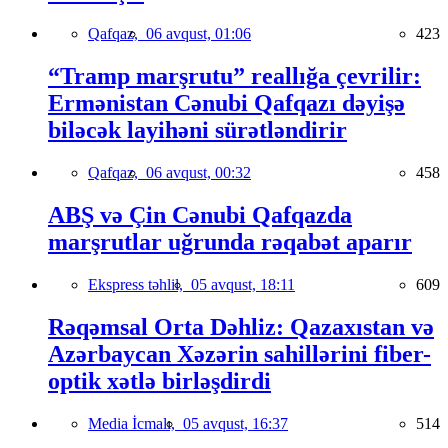
Qafqaz,
06 avqust, 01:06
423
“Tramp marşrutu” reallığa çevrilir:
Ermənistan Cənubi Qafqazı dəyişə
biləcək layihəni sürətləndirir
Qafqaz,
06 avqust, 00:32
458
ABŞ və Çin Cənubi Qafqazda
marşrutlar uğrunda rəqabət aparır
Ekspress təhlil,
05 avqust, 18:11
609
Rəqəmsal Orta Dəhliz: Qazaxıstan və
Azərbaycan Xəzərin sahillərini fiber-
optik xətlə birləşdirdi
Media İcmalı,
05 avqust, 16:37
514