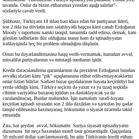
tavanda. Onlar da bizim etibarımızı yenidən aşağı salırlar”-
sözləriylə cavab verdi.
Şübhəsiz, Türkiyəni 18 ildən bəri idarə edən bir partiyanın lideri,
son 2 ildə isə dövlətin tam səlahiyyətli başçısı kimi cənab Erdoğanın
Moody`s raportunu nəinki tənqid, tamamilə rədd edirsə, demək, həm
görülən tədbirlərin düz olduğuna inanır həm də iqtisadiyyatın
irəliləyişində heç bir problem olmadığını düşünür.
Onun bu dəyərləndirməsinə haqq verib-verməmək, hamıdan əvvəl,
müxalifət partiyalarının və müstəqil medianın işidir.
Kredit dərəcələndirmə qurumlarının da prezident Erdoğanın bundan
əvvəlki sözləri kimi “pik” açıqlamasına etibar edib-etməyəcəklərini
onlar özləri bilirlər. Sərbəst bazar qaydalarının həyata keçirildiyi hər
yerdə olduğu kimi, Türkiyə seçicisi də yaxın və ya uzaq seçkidə
cibinin vəziyətinə baxaraq iqtidarı ya dəstəkləyəcək ya da
cəzalandıracaq. Bunlar məlumdur. İşin naməlum tərəfi-həyata
keçirilən iqtisadi siyasətin son 2 ildə daxildən və xaricdən bu qədər
tənqid edilməsinə baxmayaraq, hökumətin o siyasət üzərində təkid
etməsidir.
Zira, hər şeydən əvvəl, hökumətin Suriya siyasəti iqtisadiyyatın
durumuna bir neçə baxımdan mənfi təsir göstərmişdir. Qaçqınlara
50 milyard dollar xərclənməsəydi, bu gün Türkiyənin kredit etibarı