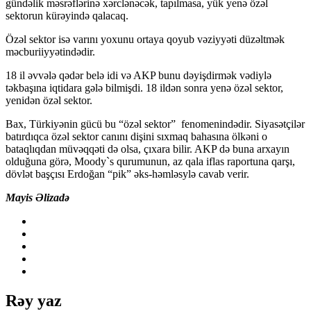
gündəlik məsrəflərinə xərclənəcək, tapılmasa, yük yenə özəl
sektorun kürəyində qalacaq.
Özəl sektor isə varını yoxunu ortaya qoyub vəziyyəti düzəltmək
məcburiiyyətindədir.
18 il əvvələ qədər belə idi və AKP bunu dəyişdirmək vədiylə
təkbaşına iqtidara gələ bilmişdi. 18 ildən sonra yenə özəl sektor,
yenidən özəl sektor.
Bax, Türkiyənin gücü bu “özəl sektor” fenomenindədir. Siyasətçilər
batırdıqca özəl sektor canını dişini sıxmaq bahasına ölkəni o
bataqlıqdan müvəqqəti də olsa, çıxara bilir. AKP də buna arxayın
olduğuna görə, Moody`s qurumunun, az qala iflas raportuna qarşı,
dövlət başçısı Erdoğan “pik” əks-həmləsylə cavab verir.
Mayis Əlizadə
Rəy yaz