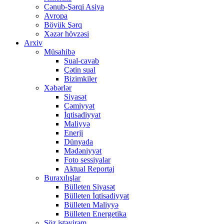
Cənub-Şərqi Asiya
Avropa
Böyük Şərq
Xəzər hövzəsi
Arxiv
Müsahibə
Sual-cavab
Çətin sual
Bizimkiler
Xəbərlər
Siyasət
Cəmiyyət
İqtisadiyyat
Maliyyə
Enerji
Dünyada
Mədəniyyət
Foto sessiyalar
Aktual Reportaj
Buraxılışlar
Bülleten Siyasət
Bülleten İqtisadiyyat
Bülleten Maliyyə
Bülleten Energetika
Söz istəyirəm