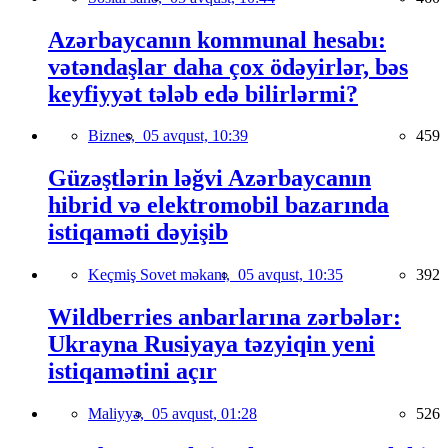
Azərbaycanın kommunal hesabı:
vətəndaşlar daha çox ödəyirlər, bəs
keyfiyyət tələb edə bilirlərmi?
Biznes,
05 avqust, 10:39
459
Güzəştlərin ləğvi Azərbaycanın
hibrid və elektromobil bazarında
istiqaməti dəyişib
Keçmiş Sovet məkanı,
05 avqust, 10:35
392
Wildberries anbarlarına zərbələr:
Ukrayna Rusiyaya təzyiqin yeni
istiqamətini açır
Maliyyə,
05 avqust, 01:28
526