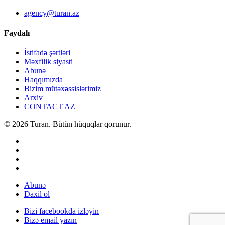
agency@turan.az
Faydalı
İstifadə şərtləri
Məxfilik siyasti
Abunə
Haqqımızda
Bizim mütəxəssislərimiz
Arxiv
CONTACT AZ
© 2026 Turan. Bütün hüquqlar qorunur.
Abunə
Daxil ol
Bizi facebookda izləyin
Bizə email yazın