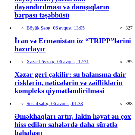
dayandırılması və danışıqların
bərpası təşəbbüsü
Böyük Şərq,
06 avqust, 13:05
327
İran və Ermənistan öz “TRIPP”lərini
hazırlayır
Xəzər hövzəsi,
06 avqust, 12:31
285
Xəzər geri çəkilir: su balansına dair
risklərin, nəticələrin və zəifliklərin
kompleks qiymətləndirilməsi
Sosial sahə,
06 avqust, 01:38
388
Əməkhaqları artır, lakin həyat ən çox
hiss edilən sahələrdə daha sürətlə
bahalaşır