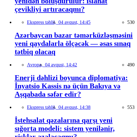
yenidən bölüşdürülür: islahat
çevikliyi artıracaqmı?
Ekspress təhlil,
04 avqust, 14:45
530
Azərbaycan bazar təmərküzləşməsini
yeni qaydalarla ölçəcək — əsas sınaq
tətbiq olacaq
Avropa,
04 avqust, 14:42
490
Enerji dəhlizi boyunca diplomatiya:
İnyatsio Kassis nə üçün Bakıya və
Aşqabada səfər edir?
Ekspress təhlil,
04 avqust, 14:38
553
İstehsalat qəzalarına qarşı yeni
sığorta modeli: sistem yenilənir,
risklər azalacaqmı?