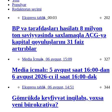
Yeni
Populyar
Redaktorun seçimi
Ekspress təhlil,
00:03
202
BP və tərəfdaşları hasilatı 8 milyon
ton səviyyəsində saxlamaqla AÇG-yə
kapital qoyuluşlarını 31 faiz
artırıblar
Media İcmalı,
06 avqust, 15:09
327
Media icmalı: 5 avqust saat 16:00-dan
6 avqust 2026-cı il saat 16:00-dək
Ekspress təhlil,
06 avqust, 14:51
344
Gömrükdə keyfiyyət inqilabı, yoxsa
yeni bürokratiya?