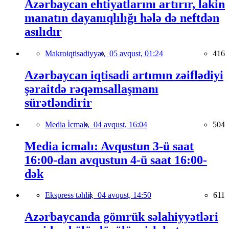
Azərbaycan ehtiyatlarını artırır, lakin
manatın dayanıqlılığı hələ də neftdən
asılıdır
Makroiqtisadiyyat,
05 avqust, 01:24
416
Azərbaycan iqtisadi artımın zəiflədiyi
şəraitdə rəqəmsallaşmanı
sürətləndirir
Media İcmalı,
04 avqust, 16:04
504
Media icmalı: Avqustun 3-ü saat
16:00-dan avqustun 4-ü saat 16:00-
dək
Ekspress təhlil,
04 avqust, 14:50
611
Azərbaycanda gömrük səlahiyyətləri