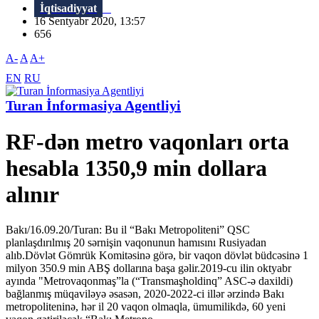
İqtisadiyyat
16 Sentyabr 2020, 13:57
656
A-
A
A+
EN
RU
Turan İnformasiya Agentliyi
RF-dən metro vaqonları orta
hesabla 1350,9 min dollara
alınır
Bakı/16.09.20/Turan: Bu il “Bakı Metropoliteni” QSC
planlaşdırılmış 20 sərnişin vaqonunun hamısını Rusiyadan
alıb.Dövlət Gömrük Komitəsinə görə, bir vaqon dövlət büdcəsinə 1
milyon 350.9 min ABŞ dollarına başa gəlir.2019-cu ilin oktyabr
ayında "Metrovaqonmaş”la (“Transmaşholdinq” ASC-ə daxildi)
bağlanmış müqaviləyə əsasən, 2020-2022-ci illər ərzində Bakı
metropoliteninə, hər il 20 vaqon olmaqla, ümumilikdə, 60 yeni