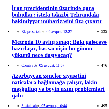
İran prezidentinin üzərində qara
buludlar: istefa təkzibi Tehrandakı
hakimiyyət mübarizəsini üzə çıxarır
Ekspress təhlil,
05 avqust, 12:27
535
Metroda 10 aylıq sınaq: Bakı gələcəyə
hazırlaşır, bəs sərnişin bu günün
yükünü necə daşıyacaq?
Cəmiyyət,
05 avqust, 11:57
476
Azərbaycan gənclər siyasətini
nəticələrə bağlamağa çalışır, lakin
məşğulluq və beyin axını problemləri
qalır
Sosial sahə,
05 avqust, 10:44
495