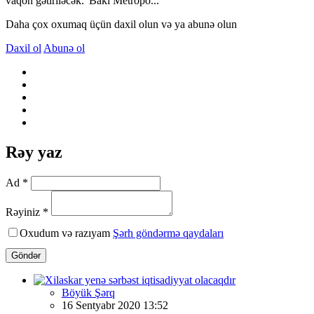
vaqon gətiriləcək.“Bakı Metropo...
Daha çox oxumaq üçün daxil olun və ya abunə olun
Daxil ol
Abunə ol
Rəy yaz
Ad *
Rəyiniz *
Oxudum və razıyam
Şərh göndərmə qaydaları
Göndər
Böyük Şərq
16 Sentyabr 2020 13:52