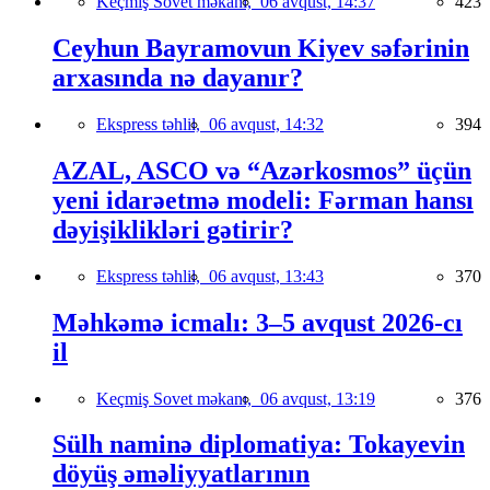
Keçmiş Sovet məkanı,
06 avqust, 14:37
423
Ceyhun Bayramovun Kiyev səfərinin
arxasında nə dayanır?
Ekspress təhlil,
06 avqust, 14:32
394
AZAL, ASCO və “Azərkosmos” üçün
yeni idarəetmə modeli: Fərman hansı
dəyişiklikləri gətirir?
Ekspress təhlil,
06 avqust, 13:43
370
Məhkəmə icmalı: 3–5 avqust 2026-cı
il
Keçmiş Sovet məkanı,
06 avqust, 13:19
376
Sülh naminə diplomatiya: Tokayevin
döyüş əməliyyatlarının