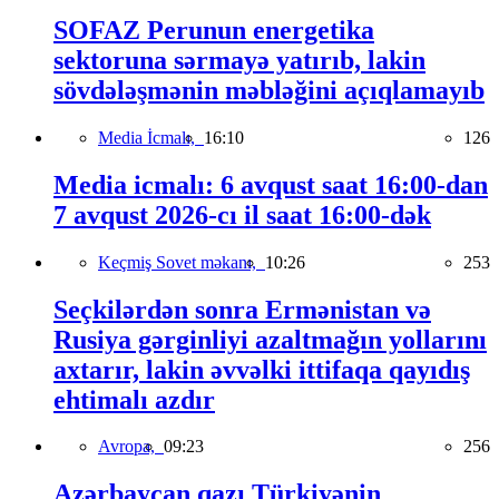
SOFAZ Perunun energetika
sektoruna sərmayə yatırıb, lakin
sövdələşmənin məbləğini açıqlamayıb
Media İcmalı,
16:10
126
Media icmalı: 6 avqust saat 16:00-dan
7 avqust 2026-cı il saat 16:00-dək
Keçmiş Sovet məkanı,
10:26
253
Seçkilərdən sonra Ermənistan və
Rusiya gərginliyi azaltmağın yollarını
axtarır, lakin əvvəlki ittifaqa qayıdış
ehtimalı azdır
Avropa,
09:23
256
Azərbaycan qazı Türkiyənin