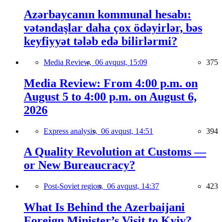
Azərbaycanın kommunal hesabı:
vətəndaşlar daha çox ödəyirlər, bəs
keyfiyyət tələb edə bilirlərmi?
Media Review,
06 avqust, 15:09
375
Media Review: From 4:00 p.m. on
August 5 to 4:00 p.m. on August 6,
2026
Express analysis,
06 avqust, 14:51
394
A Quality Revolution at Customs —
or New Bureaucracy?
Post-Soviet region,
06 avqust, 14:37
423
What Is Behind the Azerbaijani
Foreign Minister’s Visit to Kyiv?