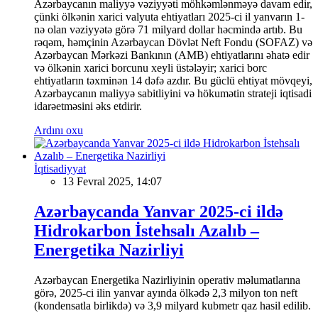
Azərbaycanın maliyyə vəziyyəti möhkəmlənməyə davam edir,
çünki ölkənin xarici valyuta ehtiyatları 2025-ci il yanvarın 1-
nə olan vəziyyətə görə 71 milyard dollar həcmində artıb. Bu
rəqəm, həmçinin Azərbaycan Dövlət Neft Fondu (SOFAZ) və
Azərbaycan Mərkəzi Bankının (AMB) ehtiyatlarını əhatə edir
və ölkənin xarici borcunu xeyli üstələyir; xarici borc
ehtiyatların təxminən 14 dəfə azdır. Bu güclü ehtiyat mövqeyi,
Azərbaycanın maliyyə sabitliyini və hökumətin strateji iqtisadi
idarəetməsini əks etdirir.
Ardını oxu
İqtisadiyyat
13 Fevral 2025, 14:07
Azərbaycanda Yanvar 2025-ci ildə
Hidrokarbon İstehsalı Azalıb –
Energetika Nazirliyi
Azərbaycan Energetika Nazirliyinin operativ məlumatlarına
görə, 2025-ci ilin yanvar ayında ölkədə 2,3 milyon ton neft
(kondensatla birlikdə) və 3,9 milyard kubmetr qaz hasil edilib.