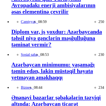
Avropadakı enerji ambisiyalarının
əsas elementinə çevrilir
Cəmiyyət,
08:59
250
Diplom var, iş yoxdur: Azərbaycanda
təhsil niyə gənclərin məşğulluğuna
təminat vermir?
Sosial sahə,
08:53
230
Azərbaycan minimumu: yaşamağı
təmin edən, lakin müstəqil həyata
yetməyən əməkhaqqı
Biznes,
08:44
234
Ənənəvi bazarlar şəbəkələrin təzyiqi
altında: Azərbaycan ticarət