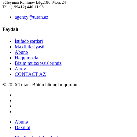
Süleyman Rəhimov küç.,186, Mən. 24
Tel.: (+99412) 440 11 96
agency@turan.az
Faydalı
İstifadə şərtləri
Məxfilik siyasti
Abunə
Haqqımızda
Bizim mütəxəssislərimiz
Arxiv
CONTACT AZ
© 2026 Turan. Bütün hüquqlar qorunur.
Abunə
Daxil ol