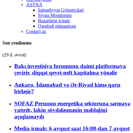
ASTNA
İqtisadiyyat Göstəriciləri
Siyası Monitorinq
Bazarların icmalı
Qarabağ münaqişəsi
Contact az
Son yenilənmə
(29 d. əvvəl)
Bakı investisiya forumunu daimi platformaya
çevirir, diqqət qeyri-neft kapitalına yönəlir
Ankara, İslamabad və Ər-Riyad kimə qarşı
birləşir?
SOFAZ Perunun energetika sektoruna sərmayə
yatırıb, lakin sövdələşmənin məbləğini
açıqlamayıb
Media icmalı: 6 avqust saat 16:00-dan 7 avqust