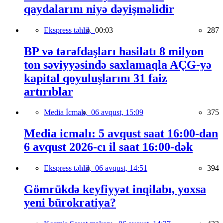
qaydalarını niyə dəyişməlidir
Ekspress təhlil,
00:03
287
BP və tərəfdaşları hasilatı 8 milyon
ton səviyyəsində saxlamaqla AÇG-yə
kapital qoyuluşlarını 31 faiz
artırıblar
Media İcmalı,
06 avqust, 15:09
375
Media icmalı: 5 avqust saat 16:00-dan
6 avqust 2026-cı il saat 16:00-dək
Ekspress təhlil,
06 avqust, 14:51
394
Gömrükdə keyfiyyət inqilabı, yoxsa
yeni bürokratiya?