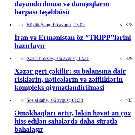
dayandırılması və danışıqların
bərpası təşəbbüsü
Böyük Şərq,
06 avqust, 13:05
378
İran və Ermənistan öz “TRIPP”lərini
hazırlayır
Xəzər hövzəsi,
06 avqust, 12:31
329
Xəzər geri çəkilir: su balansına dair
risklərin, nəticələrin və zəifliklərin
kompleks qiymətləndirilməsi
Sosial sahə,
06 avqust, 01:38
433
Əməkhaqları artır, lakin həyat ən çox
hiss edilən sahələrdə daha sürətlə
bahalaşır