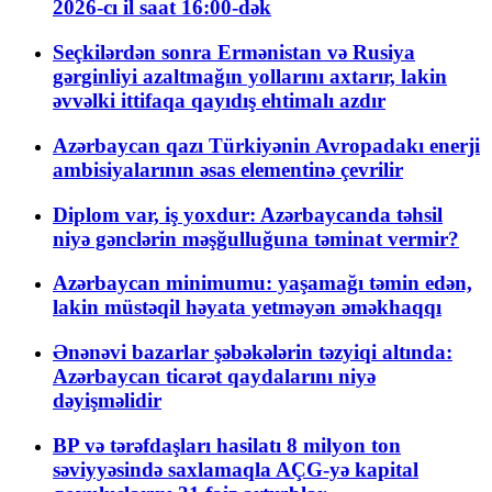
2026-cı il saat 16:00-dək
Seçkilərdən sonra Ermənistan və Rusiya
gərginliyi azaltmağın yollarını axtarır, lakin
əvvəlki ittifaqa qayıdış ehtimalı azdır
Azərbaycan qazı Türkiyənin Avropadakı enerji
ambisiyalarının əsas elementinə çevrilir
Diplom var, iş yoxdur: Azərbaycanda təhsil
niyə gənclərin məşğulluğuna təminat vermir?
Azərbaycan minimumu: yaşamağı təmin edən,
lakin müstəqil həyata yetməyən əməkhaqqı
Ənənəvi bazarlar şəbəkələrin təzyiqi altında:
Azərbaycan ticarət qaydalarını niyə
dəyişməlidir
BP və tərəfdaşları hasilatı 8 milyon ton
səviyyəsində saxlamaqla AÇG-yə kapital