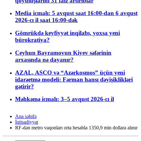
qoyuluşlarını 31 faiz artırıblar
Media icmalı: 5 avqust saat 16:00-dan 6 avqust
2026-cı il saat 16:00-dək
Gömrükdə keyfiyyət inqilabı, yoxsa yeni
bürokratiya?
Ceyhun Bayramovun Kiyev səfərinin
arxasında nə dayanır?
AZAL, ASCO və “Azərkosmos” üçün yeni
idarəetmə modeli: Fərman hansı dəyişiklikləri
gətirir?
Məhkəmə icmalı: 3–5 avqust 2026-cı il
Ana səhifə
İqtisadiyyat
RF-dən metro vaqonları orta hesabla 1350,9 min dollara alınır