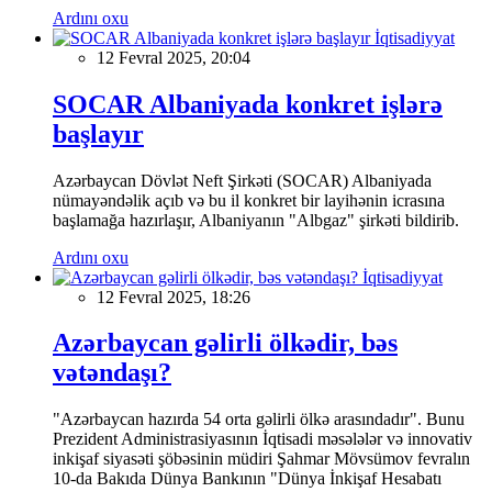
Ardını oxu
İqtisadiyyat
12 Fevral 2025, 20:04
SOCAR Albaniyada konkret işlərə
başlayır
Azərbaycan Dövlət Neft Şirkəti (SOCAR) Albaniyada
nümayəndəlik açıb və bu il konkret bir layihənin icrasına
başlamağa hazırlaşır, Albaniyanın "Albgaz" şirkəti bildirib.
Ardını oxu
İqtisadiyyat
12 Fevral 2025, 18:26
Azərbaycan gəlirli ölkədir, bəs
vətəndaşı?
"Azərbaycan hazırda 54 orta gəlirli ölkə arasındadır". Bunu
Prezident Administrasiyasının İqtisadi məsələlər və innovativ
inkişaf siyasəti şöbəsinin müdiri Şahmar Mövsümov fevralın
10-da Bakıda Dünya Bankının "Dünya İnkişaf Hesabatı