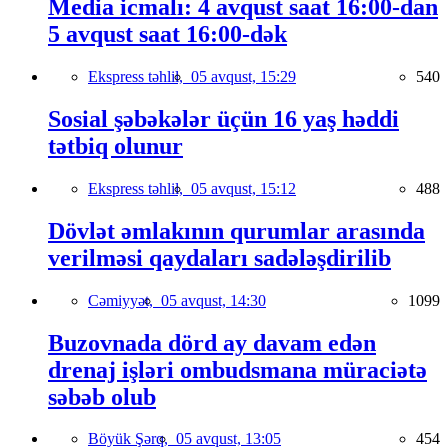
Media icmalı: 4 avqust saat 16:00-dan
5 avqust saat 16:00-dək
Ekspress təhlil,
05 avqust, 15:29
540
Sosial şəbəkələr üçün 16 yaş həddi
tətbiq olunur
Ekspress təhlil,
05 avqust, 15:12
488
Dövlət əmlakının qurumlar arasında
verilməsi qaydaları sadələşdirilib
Cəmiyyət,
05 avqust, 14:30
1099
Buzovnada dörd ay davam edən
drenaj işləri ombudsmana müraciətə
səbəb olub
Böyük Şərq,
05 avqust, 13:05
454