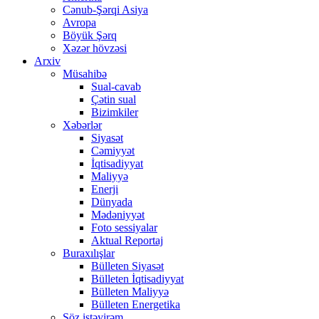
Cənub-Şərqi Asiya
Avropa
Böyük Şərq
Xəzər hövzəsi
Arxiv
Müsahibə
Sual-cavab
Çətin sual
Bizimkiler
Xəbərlər
Siyasət
Cəmiyyət
İqtisadiyyat
Maliyyə
Enerji
Dünyada
Mədəniyyət
Foto sessiyalar
Aktual Reportaj
Buraxılışlar
Bülleten Siyasət
Bülleten İqtisadiyyat
Bülleten Maliyyə
Bülleten Energetika
Söz istəyirəm