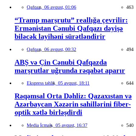
Qafqaz,
06 avqust, 01:06
463
“Tramp marşrutu” reallığa çevrilir:
Ermənistan Cənubi Qafqazı dəyişə
biləcək layihəni sürətləndirir
Qafqaz,
06 avqust, 00:32
494
ABŞ və Çin Cənubi Qafqazda
marşrutlar uğrunda rəqabət aparır
Ekspress təhlil,
05 avqust, 18:11
644
Rəqəmsal Orta Dəhliz: Qazaxıstan və
Azərbaycan Xəzərin sahillərini fiber-
optik xətlə birləşdirdi
Media İcmalı,
05 avqust, 16:37
540