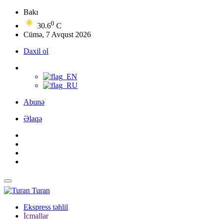
Bakı
0
30.6
C
Cümə, 7 Avqust 2026
Daxil ol
Abunə
Əlaqə
Turan
Ekspress təhlil
İcmallar