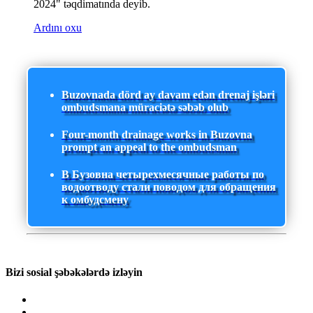
2024" təqdimatında deyib.
Ardını oxu
Buzovnada dörd ay davam edən drenaj işləri
ombudsmana müraciətə səbəb olub
Four-month drainage works in Buzovna
prompt an appeal to the ombudsman
В Бузовна четырехмесячные работы по
водоотводу стали поводом для обращения
к омбудсмену
Bizi sosial şəbəkələrdə izləyin