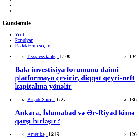
Gündəmdə
Yeni
Populyar
Redaktorun seçimi
Ekspress təhlil,
17:00
104
Bakı investisiya forumunu daimi
platformaya çevirir, diqqət qeyri-neft
kapitalına yönəlir
Böyük Şərq,
16:27
136
Ankara, İslamabad və Ər-Riyad kimə
qarşı birləşir?
Amerika,
16:19
126