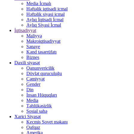
Media İcmalı
Həftəlik iqtisadi icmal
Həftəlik siyasi icmal
Aylıq İqtisadi İcmal
Aylıq Siyasi İcmal
İqtisadiyyat
Maliyyə
Makroiqtisadiyyat
Sənaye
Kənd təsərrüfatı
Biznes
Daxili siyasət
Qanunvericilik
Dövlət quruculuğu
Cəmiyyət
Gender
Din
İnsan Hüquqları
Media
Təhlükəsizlik
Sosial sahə
Xarici Siyasət
Keçmiş Sovet məkanı
Qafqaz
Amerika