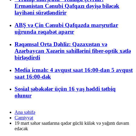
Ermənistan Cənubi Qafqazı dəyişə biləcək
layihəni sürətləndirir
ABŞ və Çin Cənubi Qafqazda marşrutlar
uğrunda rəqabət aparır
Rəqəmsal Orta Dəhliz: Qazaxıstan və
Azərbaycan Xəzərin sahillərini fiber-optik xətlə
birləşdirdi
Media icmalı: 4 avqust saat 16:00-dan 5 avqust
saat 16:00-dək
Sosial şəbəkələr üçün 16 yaş həddi tətbiq
olunur
Ana səhifə
Cəmiyyət
19 mart səhər saatlarına qədər güclü külək və yağıntı davam
edəcək