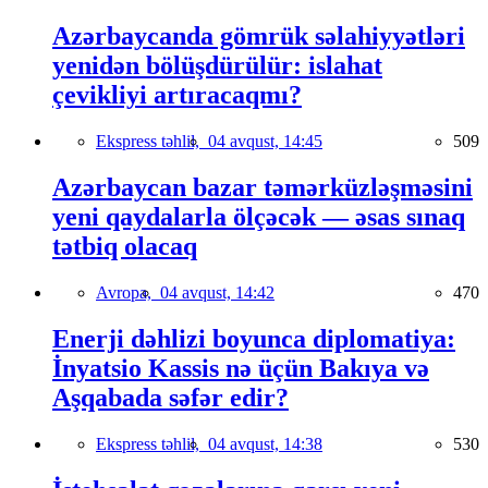
Azərbaycanda gömrük səlahiyyətləri
yenidən bölüşdürülür: islahat
çevikliyi artıracaqmı?
Ekspress təhlil,
04 avqust, 14:45
509
Azərbaycan bazar təmərküzləşməsini
yeni qaydalarla ölçəcək — əsas sınaq
tətbiq olacaq
Avropa,
04 avqust, 14:42
470
Enerji dəhlizi boyunca diplomatiya:
İnyatsio Kassis nə üçün Bakıya və
Aşqabada səfər edir?
Ekspress təhlil,
04 avqust, 14:38
530