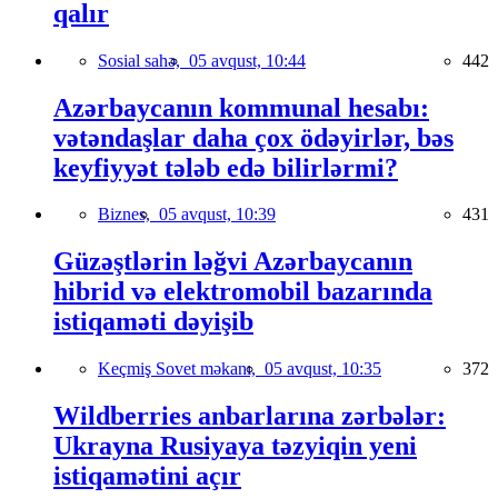
qalır
Sosial sahə,
05 avqust, 10:44
442
Azərbaycanın kommunal hesabı:
vətəndaşlar daha çox ödəyirlər, bəs
keyfiyyət tələb edə bilirlərmi?
Biznes,
05 avqust, 10:39
431
Güzəştlərin ləğvi Azərbaycanın
hibrid və elektromobil bazarında
istiqaməti dəyişib
Keçmiş Sovet məkanı,
05 avqust, 10:35
372
Wildberries anbarlarına zərbələr:
Ukrayna Rusiyaya təzyiqin yeni
istiqamətini açır