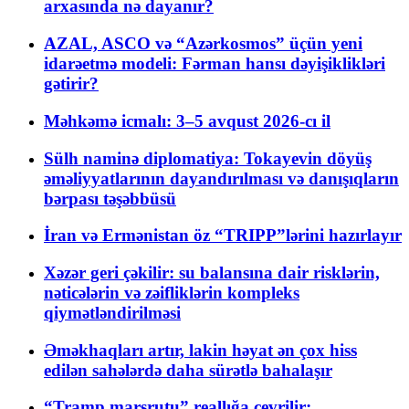
arxasında nə dayanır?
AZAL, ASCO və “Azərkosmos” üçün yeni
idarəetmə modeli: Fərman hansı dəyişiklikləri
gətirir?
Məhkəmə icmalı: 3–5 avqust 2026-cı il
Sülh naminə diplomatiya: Tokayevin döyüş
əməliyyatlarının dayandırılması və danışıqların
bərpası təşəbbüsü
İran və Ermənistan öz “TRIPP”lərini hazırlayır
Xəzər geri çəkilir: su balansına dair risklərin,
nəticələrin və zəifliklərin kompleks
qiymətləndirilməsi
Əməkhaqları artır, lakin həyat ən çox hiss
edilən sahələrdə daha sürətlə bahalaşır
“Tramp marşrutu” reallığa çevrilir: