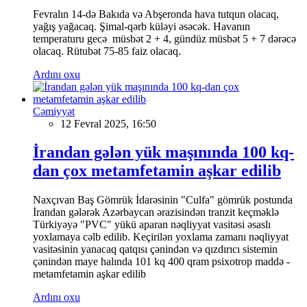
Fevralın 14-də Bakıda və Abşeronda hava tutqun olacaq,
yağış yağacaq. Şimal-qərb küləyi əsəcək. Havanın
temperaturu gecə müsbət 2 + 4, gündüz müsbət 5 + 7 dərəcə
olacaq. Rütubət 75-85 faiz olacaq.
Ardını oxu
Cəmiyyət
12 Fevral 2025, 16:50
İrandan gələn yük maşınında 100 kq-
dan çox metamfetamin aşkar edilib
Naxçıvan Baş Gömrük İdarəsinin "Culfa" gömrük postunda
İrandan gələrək Azərbaycan ərazisindən tranzit keçməklə
Türkiyəyə "PVC" yükü aparan nəqliyyat vasitəsi əsaslı
yoxlamaya cəlb edilib. Keçirilən yoxlama zamanı nəqliyyat
vasitəsinin yanacaq qatqısı çənindən və qızdırıcı sistemin
çənindən maye halında 101 kq 400 qram psixotrop maddə -
metamfetamin aşkar edilib
Ardını oxu