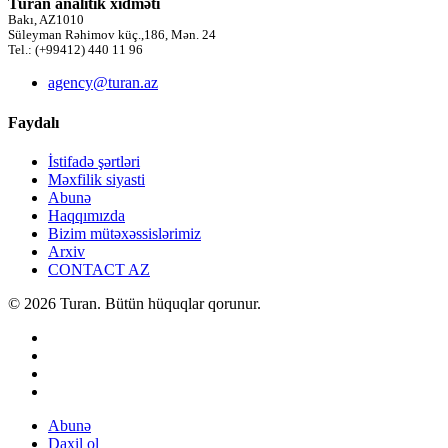
Turan analitik xidməti
Bakı, AZ1010
Süleyman Rəhimov küç.,186, Mən. 24
Tel.: (+99412) 440 11 96
agency@turan.az
Faydalı
İstifadə şərtləri
Məxfilik siyasti
Abunə
Haqqımızda
Bizim mütəxəssislərimiz
Arxiv
CONTACT AZ
© 2026 Turan. Bütün hüquqlar qorunur.
Abunə
Daxil ol