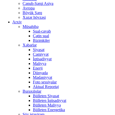
Cənub-Şərqi Asiya
Avropa
Böyük Şərq
Xəzər hövzəsi
Arxiv
Müsahibə
Sual-cavab
Çətin sual
Bizimkiler
Xəbərlər
Siyasət
Cəmiyyət
İqtisadiyyat
Maliyyə
Enerji
Dünyada
Mədəniyyət
Foto sessiyalar
Aktual Reportaj
Buraxılışlar
Bülleten Siyasət
Bülleten İqtisadiyyat
Bülleten Maliyyə
Bülleten Energetika
Söz istəyirəm