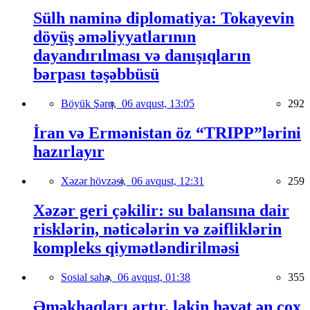
Sülh naminə diplomatiya: Tokayevin
döyüş əməliyyatlarının
dayandırılması və danışıqların
bərpası təşəbbüsü
Böyük Şərq,
06 avqust, 13:05
292
İran və Ermənistan öz “TRIPP”lərini
hazırlayır
Xəzər hövzəsi,
06 avqust, 12:31
259
Xəzər geri çəkilir: su balansına dair
risklərin, nəticələrin və zəifliklərin
kompleks qiymətləndirilməsi
Sosial sahə,
06 avqust, 01:38
355
Əməkhaqları artır, lakin həyat ən çox