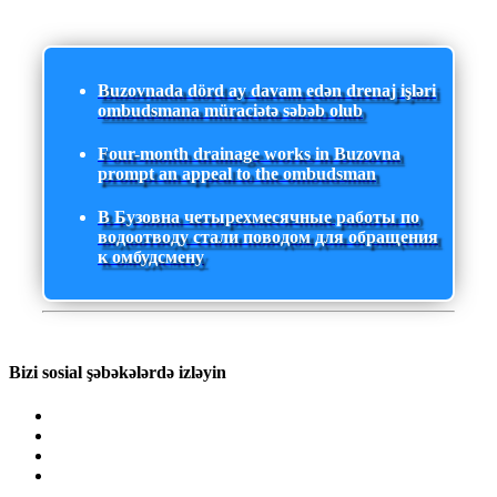
Buzovnada dörd ay davam edən drenaj işləri
ombudsmana müraciətə səbəb olub
Four-month drainage works in Buzovna
prompt an appeal to the ombudsman
В Бузовна четырехмесячные работы по
водоотводу стали поводом для обращения
к омбудсмену
Bizi sosial şəbəkələrdə izləyin