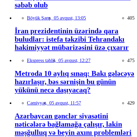
səbəb olub
Böyük Şərq,
05 avqust, 13:05
405
İran prezidentinin üzərində qara
buludlar: istefa təkzibi Tehrandakı
hakimiyyət mübarizəsini üzə çıxarır
Ekspress təhlil,
05 avqust, 12:27
475
Metroda 10 aylıq sınaq: Bakı gələcəyə
hazırlaşır, bəs sərnişin bu günün
yükünü necə daşıyacaq?
Cəmiyyət,
05 avqust, 11:57
429
Azərbaycan gənclər siyasətini
nəticələrə bağlamağa çalışır, lakin
məşğulluq və beyin axını problemləri