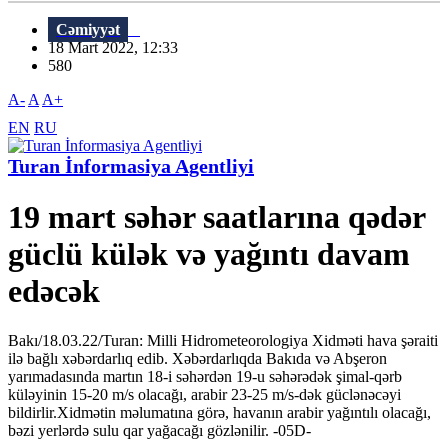
Cəmiyyət
18 Mart 2022, 12:33
580
A-
A
A+
EN
RU
Turan İnformasiya Agentliyi
19 mart səhər saatlarına qədər
güclü külək və yağıntı davam
edəcək
Bakı/18.03.22/Turan: Milli Hidrometeorologiya Xidməti hava şəraiti
ilə bağlı xəbərdarlıq edib. Xəbərdarlıqda Bakıda və Abşeron
yarımadasında martın 18-i səhərdən 19-u səhərədək şimal-qərb
küləyinin 15-20 m/s olacağı, arabir 23-25 m/s-dək güclənəcəyi
bildirlir.Xidmətin məlumatına görə, havanın arabir yağıntılı olacağı,
bəzi yerlərdə sulu qar yağacağı gözlənilir. -05D-