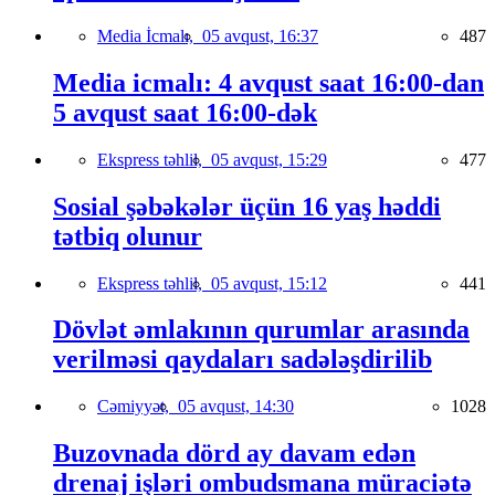
Media İcmalı,
05 avqust, 16:37
487
Media icmalı: 4 avqust saat 16:00-dan
5 avqust saat 16:00-dək
Ekspress təhlil,
05 avqust, 15:29
477
Sosial şəbəkələr üçün 16 yaş həddi
tətbiq olunur
Ekspress təhlil,
05 avqust, 15:12
441
Dövlət əmlakının qurumlar arasında
verilməsi qaydaları sadələşdirilib
Cəmiyyət,
05 avqust, 14:30
1028
Buzovnada dörd ay davam edən
drenaj işləri ombudsmana müraciətə