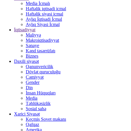
Media İcmalı
Həftəlik iqtisadi icmal
Həftəlik siyasi icmal
Aylıq İqtisadi İcmal
Aylıq Siyasi İcmal
İqtisadiyyat
Maliyyə
Makroiqtisadiyyat
Sənaye
Kənd təsərrüfatı
Biznes
Daxili siyasət
Qanunvericilik
Dövlət quruculuğu
Cəmiyyət
Gender
Din
İnsan Hüquqları
Media
Təhlükəsizlik
Sosial sahə
Xarici Siyasət
Keçmiş Sovet məkanı
Qafqaz
Amerika