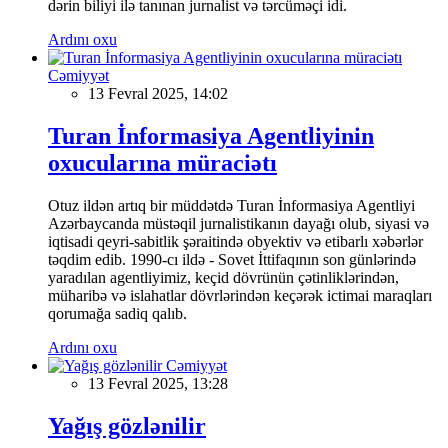
dərin biliyi ilə tanınan jurnalist və tərcüməçi idi.
Ardını oxu
Cəmiyyət
13 Fevral 2025, 14:02
Turan İnformasiya Agentliyinin
oxucularına müraciətı
Otuz ildən artıq bir müddətdə Turan İnformasiya Agentliyi
Azərbaycanda müstəqil jurnalistikanın dayağı olub, siyasi və
iqtisadi qeyri-sabitlik şəraitində obyektiv və etibarlı xəbərlər
təqdim edib. 1990-cı ildə - Sovet İttifaqının son günlərində
yaradılan agentliyimiz, keçid dövrünün çətinliklərindən,
müharibə və islahatlar dövrlərindən keçərək ictimai maraqları
qorumağa sadiq qalıb.
Ardını oxu
Cəmiyyət
13 Fevral 2025, 13:28
Yağış gözlənilir