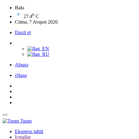
Bakı
0
27.4
C
Cümə, 7 Avqust 2026
Daxil ol
Abunə
Əlaqə
Turan
Ekspress təhlil
İcmallar