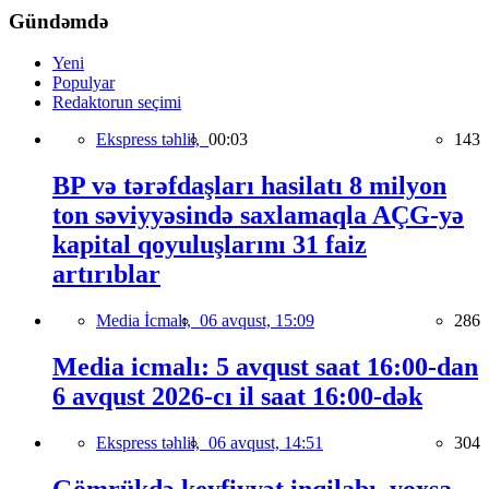
Gündəmdə
Yeni
Populyar
Redaktorun seçimi
Ekspress təhlil,
00:03
143
BP və tərəfdaşları hasilatı 8 milyon
ton səviyyəsində saxlamaqla AÇG-yə
kapital qoyuluşlarını 31 faiz
artırıblar
Media İcmalı,
06 avqust, 15:09
286
Media icmalı: 5 avqust saat 16:00-dan
6 avqust 2026-cı il saat 16:00-dək
Ekspress təhlil,
06 avqust, 14:51
304
Gömrükdə keyfiyyət inqilabı, yoxsa