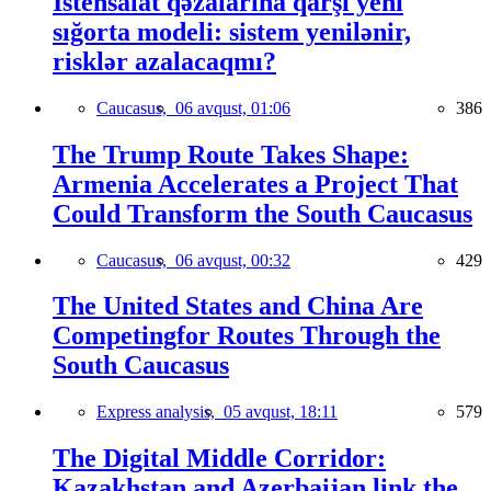
İstehsalat qəzalarına qarşı yeni
sığorta modeli: sistem yenilənir,
risklər azalacaqmı?
Caucasus,
06 avqust, 01:06
386
The Trump Route Takes Shape:
Armenia Accelerates a Project That
Could Transform the South Caucasus
Caucasus,
06 avqust, 00:32
429
The United States and China Are
Competingfor Routes Through the
South Caucasus
Express analysis,
05 avqust, 18:11
579
The Digital Middle Corridor:
Kazakhstan and Azerbaijan link the