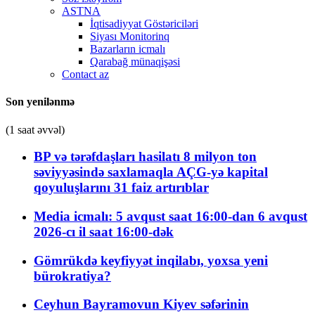
ASTNA
İqtisadiyyat Göstəriciləri
Siyası Monitorinq
Bazarların icmalı
Qarabağ münaqişəsi
Contact az
Son yenilənmə
(1 saat əvvəl)
BP və tərəfdaşları hasilatı 8 milyon ton
səviyyəsində saxlamaqla AÇG-yə kapital
qoyuluşlarını 31 faiz artırıblar
Media icmalı: 5 avqust saat 16:00-dan 6 avqust
2026-cı il saat 16:00-dək
Gömrükdə keyfiyyət inqilabı, yoxsa yeni
bürokratiya?
Ceyhun Bayramovun Kiyev səfərinin