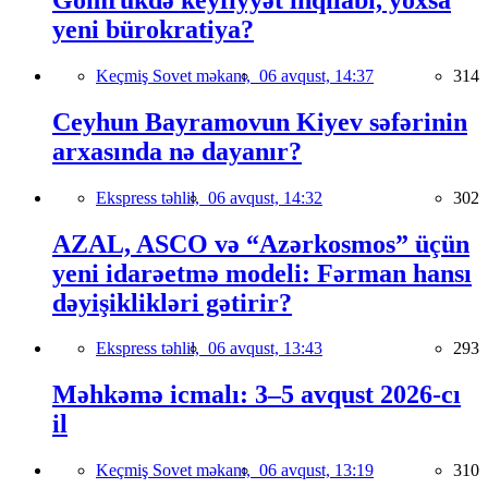
yeni bürokratiya?
Keçmiş Sovet məkanı,
06 avqust, 14:37
314
Ceyhun Bayramovun Kiyev səfərinin
arxasında nə dayanır?
Ekspress təhlil,
06 avqust, 14:32
302
AZAL, ASCO və “Azərkosmos” üçün
yeni idarəetmə modeli: Fərman hansı
dəyişiklikləri gətirir?
Ekspress təhlil,
06 avqust, 13:43
293
Məhkəmə icmalı: 3–5 avqust 2026-cı
il
Keçmiş Sovet məkanı,
06 avqust, 13:19
310