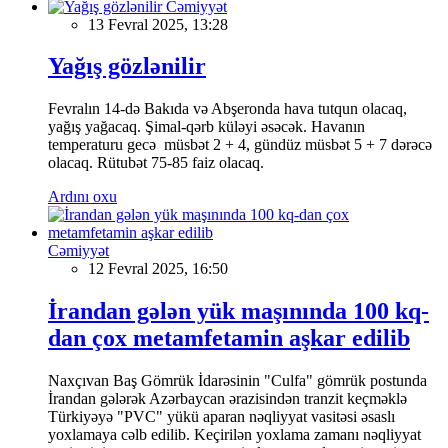
Cəmiyyət
13 Fevral 2025, 13:28
Yağış gözlənilir
Fevralın 14-də Bakıda və Abşeronda hava tutqun olacaq,
yağış yağacaq. Şimal-qərb küləyi əsəcək. Havanın
temperaturu gecə müsbət 2 + 4, gündüz müsbət 5 + 7 dərəcə
olacaq. Rütubət 75-85 faiz olacaq.
Ardını oxu
Cəmiyyət
12 Fevral 2025, 16:50
İrandan gələn yük maşınında 100 kq-
dan çox metamfetamin aşkar edilib
Naxçıvan Baş Gömrük İdarəsinin "Culfa" gömrük postunda
İrandan gələrək Azərbaycan ərazisindən tranzit keçməklə
Türkiyəyə "PVC" yükü aparan nəqliyyat vasitəsi əsaslı
yoxlamaya cəlb edilib. Keçirilən yoxlama zamanı nəqliyyat