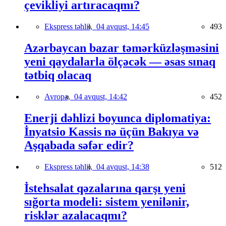
çevikliyi artıracaqmı?
Ekspress təhlil,
04 avqust, 14:45
493
Azərbaycan bazar təmərküzləşməsini
yeni qaydalarla ölçəcək — əsas sınaq
tətbiq olacaq
Avropa,
04 avqust, 14:42
452
Enerji dəhlizi boyunca diplomatiya:
İnyatsio Kassis nə üçün Bakıya və
Aşqabada səfər edir?
Ekspress təhlil,
04 avqust, 14:38
512
İstehsalat qəzalarına qarşı yeni
sığorta modeli: sistem yenilənir,
risklər azalacaqmı?