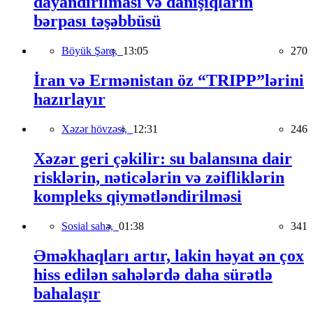
dayandırılması və danışıqların
bərpası təşəbbüsü
Böyük Şərq,
13:05
270
İran və Ermənistan öz “TRIPP”lərini
hazırlayır
Xəzər hövzəsi,
12:31
246
Xəzər geri çəkilir: su balansına dair
risklərin, nəticələrin və zəifliklərin
kompleks qiymətləndirilməsi
Sosial sahə,
01:38
341
Əməkhaqları artır, lakin həyat ən çox
hiss edilən sahələrdə daha sürətlə
bahalaşır