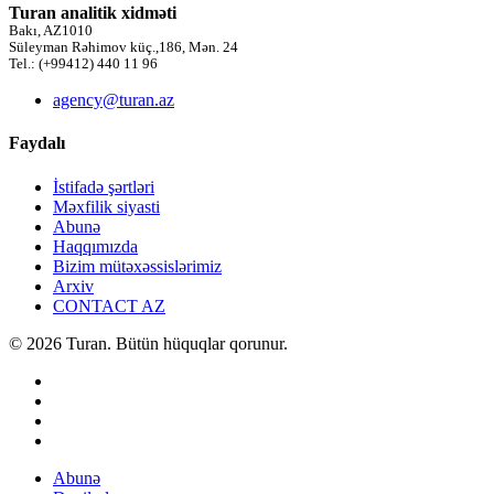
Turan analitik xidməti
Bakı, AZ1010
Süleyman Rəhimov küç.,186, Mən. 24
Tel.: (+99412) 440 11 96
agency@turan.az
Faydalı
İstifadə şərtləri
Məxfilik siyasti
Abunə
Haqqımızda
Bizim mütəxəssislərimiz
Arxiv
CONTACT AZ
© 2026 Turan. Bütün hüquqlar qorunur.
Abunə