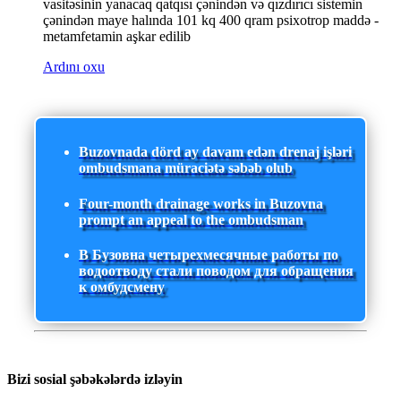
vasitəsinin yanacaq qatqısı çənindən və qızdırıcı sistemin
çənindən maye halında 101 kq 400 qram psixotrop maddə -
metamfetamin aşkar edilib
Ardını oxu
Buzovnada dörd ay davam edən drenaj işləri
ombudsmana müraciətə səbəb olub
Four-month drainage works in Buzovna
prompt an appeal to the ombudsman
В Бузовна четырехмесячные работы по
водоотводу стали поводом для обращения
к омбудсмену
Bizi sosial şəbəkələrdə izləyin