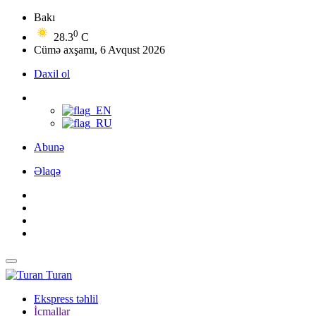
Bakı
0
28.3
C
Cümə axşamı, 6 Avqust 2026
Daxil ol
Abunə
Əlaqə
Turan
Ekspress təhlil
İcmallar