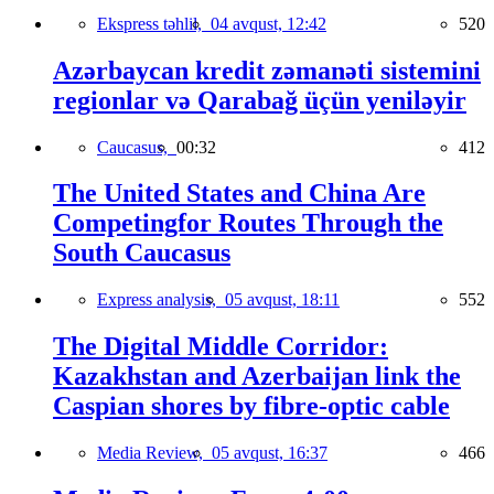
Ekspress təhlil,
04 avqust, 12:42
520
Azərbaycan kredit zəmanəti sistemini
regionlar və Qarabağ üçün yeniləyir
Caucasus,
00:32
412
The United States and China Are
Competingfor Routes Through the
South Caucasus
Express analysis,
05 avqust, 18:11
552
The Digital Middle Corridor:
Kazakhstan and Azerbaijan link the
Caspian shores by fibre-optic cable
Media Review,
05 avqust, 16:37
466