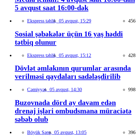
5 avqust saat 16:00-dək
Ekspress təhlil,
05 avqust, 15:29
456
Sosial şəbəkələr üçün 16 yaş həddi
tətbiq olunur
Ekspress təhlil,
05 avqust, 15:12
428
Dövlət əmlakının qurumlar arasında
verilməsi qaydaları sadələşdirilib
Cəmiyyət,
05 avqust, 14:30
998
Buzovnada dörd ay davam edən
drenaj işləri ombudsmana müraciətə
səbəb olub
Böyük Şərq,
05 avqust, 13:05
396