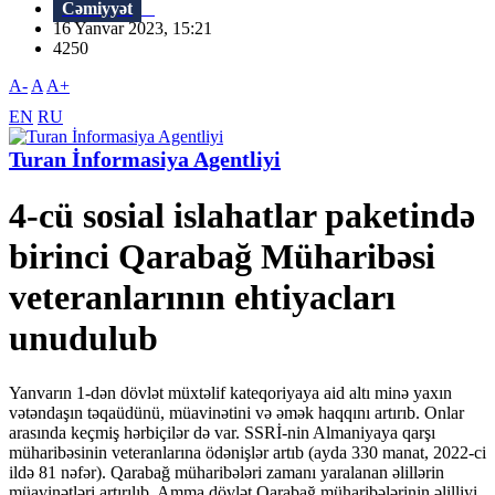
Cəmiyyət
16 Yanvar 2023, 15:21
4250
A-
A
A+
EN
RU
Turan İnformasiya Agentliyi
4-cü sosial islahatlar paketində
birinci Qarabağ Müharibəsi
veteranlarının ehtiyacları
unudulub
Yanvarın 1-dən dövlət müxtəlif kateqoriyaya aid altı minə yaxın
vətəndaşın təqaüdünü, müavinətini və əmək haqqını artırıb. Onlar
arasında keçmiş hərbiçilər də var. SSRİ-nin Almaniyaya qarşı
müharibəsinin veteranlarına ödənişlər artıb (ayda 330 manat, 2022-ci
ildə 81 nəfər). Qarabağ müharibələri zamanı yaralanan əlillərin
müavinətləri artırılıb. Amma dövlət Qarabağ müharibələrinin əlilliyi