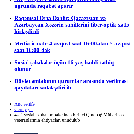
uğrunda rəqabət aparır
Rəqəmsal Orta Dəhliz: Qazaxıstan və
Azərbaycan Xəzərin sahillərini fiber-optik xətlə
birləşdirdi
Media icmalı: 4 avqust saat 16:00-dan 5 avqust
saat 16:00-dək
Sosial şəbəkələr üçün 16 yaş həddi tətbiq
olunur
Dövlət əmlakının qurumlar arasında verilməsi
qaydaları sadələşdirilib
Ana səhifə
Cəmiyyət
4-cü sosial islahatlar paketində birinci Qarabağ Müharibəsi
veteranlarının ehtiyacları unudulub