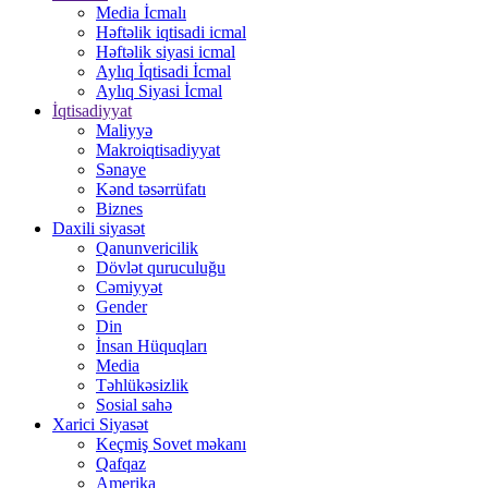
Media İcmalı
Həftəlik iqtisadi icmal
Həftəlik siyasi icmal
Aylıq İqtisadi İcmal
Aylıq Siyasi İcmal
İqtisadiyyat
Maliyyə
Makroiqtisadiyyat
Sənaye
Kənd təsərrüfatı
Biznes
Daxili siyasət
Qanunvericilik
Dövlət quruculuğu
Cəmiyyət
Gender
Din
İnsan Hüquqları
Media
Təhlükəsizlik
Sosial sahə
Xarici Siyasət
Keçmiş Sovet məkanı
Qafqaz
Amerika