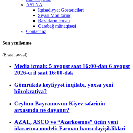
ASTNA
İqtisadiyyat Göstəriciləri
Siyası Monitorinq
Bazarların icmalı
Qarabağ münaqişəsi
Contact az
Son yenilənmə
(6 saat əvvəl)
Media icmalı: 5 avqust saat 16:00-dan 6 avqust
2026-cı il saat 16:00-dək
Gömrükdə keyfiyyət inqilabı, yoxsa yeni
bürokratiya?
Ceyhun Bayramovun Kiyev səfərinin
arxasında nə dayanır?
AZAL, ASCO və “Azərkosmos” üçün yeni
idarəetmə modeli: Fərman hansı dəyişiklikləri