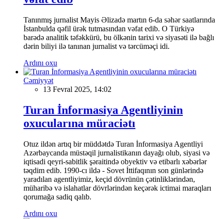
Tanınmış jurnalist Mayis Əlizadə martın 6-da səhər saatlarında
İstanbulda qəfil ürək tutmasından vəfat edib. O Türkiyə
barədə analitik təfəkkürü, bu ölkənin tarixi və siyasəti ilə bağlı
dərin biliyi ilə tanınan jurnalist və tərcüməçi idi.
Ardını oxu
Cəmiyyət
13 Fevral 2025, 14:02
Turan İnformasiya Agentliyinin
oxucularına müraciətı
Otuz ildən artıq bir müddətdə Turan İnformasiya Agentliyi
Azərbaycanda müstəqil jurnalistikanın dayağı olub, siyasi və
iqtisadi qeyri-sabitlik şəraitində obyektiv və etibarlı xəbərlər
təqdim edib. 1990-cı ildə - Sovet İttifaqının son günlərində
yaradılan agentliyimiz, keçid dövrünün çətinliklərindən,
müharibə və islahatlar dövrlərindən keçərək ictimai maraqları
qorumağa sadiq qalıb.
Ardını oxu