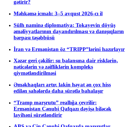
gətirir?
Məhkəmə icmalı: 3–5 avqust 2026-cı il
Sülh naminə diplomatiya: Tokayevin döyüş
əməliyyatlarının dayandırılması və danışıqların
bərpası təşəbbüsü
İran və Ermənistan öz “TRIPP”lərini hazırlayır
Xəzər geri çəkilir: su balansına dair risklərin,
nəticələrin və zəifliklərin kompleks
qiymətləndirilməsi
Əməkhaqları artır, lakin həyat ən çox hiss
edilən sahələrdə daha sürətlə bahalaşır
“Tramp marşrutu” reallığa çevrilir:
Ermənistan Cənubi Qafqazı dəyişə biləcək
layihəni sürətləndirir
ABŞ və Çin Cənubi Qafqazda marşrutlar