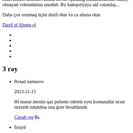
olmayan veteranlarını unudub. Bu kateqoriyaya aid vətəndaş...
Daha çox oxumaq üçün daxil olun və ya abunə olun
Daxil ol
Abunə ol
3 rəy
Resad namazov
2023-11-15
80 manat menim qaz pulumu odemir eyer komunallar ucun
nezerde tutulubsa ona gore hesablansin
Cavab ver
İsrayil