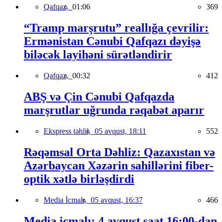
Qafqaz,
01:06
369
“Tramp marşrutu” reallığa çevrilir:
Ermənistan Cənubi Qafqazı dəyişə
biləcək layihəni sürətləndirir
Qafqaz,
00:32
412
ABŞ və Çin Cənubi Qafqazda
marşrutlar uğrunda rəqabət aparır
Ekspress təhlil,
05 avqust, 18:11
552
Rəqəmsal Orta Dəhliz: Qazaxıstan və
Azərbaycan Xəzərin sahillərini fiber-
optik xətlə birləşdirdi
Media İcmalı,
05 avqust, 16:37
466
Media icmalı: 4 avqust saat 16:00-dan