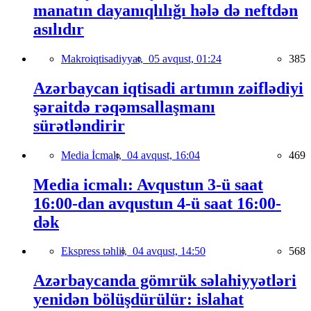
manatın dayanıqlılığı hələ də neftdən
asılıdır
Makroiqtisadiyyat,
05 avqust, 01:24
385
Azərbaycan iqtisadi artımın zəiflədiyi
şəraitdə rəqəmsallaşmanı
sürətləndirir
Media İcmalı,
04 avqust, 16:04
469
Media icmalı: Avqustun 3-ü saat
16:00-dan avqustun 4-ü saat 16:00-
dək
Ekspress təhlil,
04 avqust, 14:50
568
Azərbaycanda gömrük səlahiyyətləri
yenidən bölüşdürülür: islahat