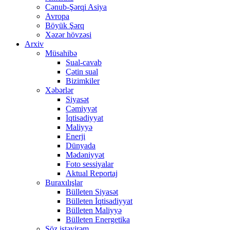
Cənub-Şərqi Asiya
Avropa
Böyük Şərq
Xəzər hövzəsi
Arxiv
Müsahibə
Sual-cavab
Çətin sual
Bizimkiler
Xəbərlər
Siyasət
Cəmiyyət
İqtisadiyyat
Maliyyə
Enerji
Dünyada
Mədəniyyət
Foto sessiyalar
Aktual Reportaj
Buraxılışlar
Bülleten Siyasət
Bülleten İqtisadiyyat
Bülleten Maliyyə
Bülleten Energetika
Söz istəyirəm