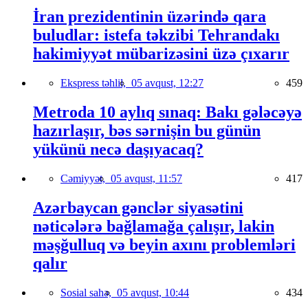
İran prezidentinin üzərində qara
buludlar: istefa təkzibi Tehrandakı
hakimiyyət mübarizəsini üzə çıxarır
Ekspress təhlil,
05 avqust, 12:27
459
Metroda 10 aylıq sınaq: Bakı gələcəyə
hazırlaşır, bəs sərnişin bu günün
yükünü necə daşıyacaq?
Cəmiyyət,
05 avqust, 11:57
417
Azərbaycan gənclər siyasətini
nəticələrə bağlamağa çalışır, lakin
məşğulluq və beyin axını problemləri
qalır
Sosial sahə,
05 avqust, 10:44
434