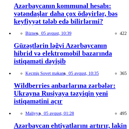
Azərbaycanın kommunal hesabı:
vətəndaşlar daha çox ödəyirlər, bəs
keyfiyyət tələb edə bilirlərmi?
Biznes,
05 avqust, 10:39
422
Güzəştlərin ləğvi Azərbaycanın
hibrid və elektromobil bazarında
istiqaməti dəyişib
Keçmiş Sovet məkanı,
05 avqust, 10:35
365
Wildberries anbarlarına zərbələr:
Ukrayna Rusiyaya təzyiqin yeni
istiqamətini açır
Maliyyə,
05 avqust, 01:28
495
Azərbaycan ehtiyatlarını artırır, lakin