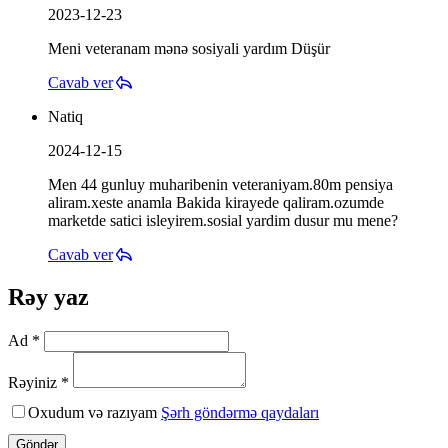
2023-12-23
Meni veteranam mənə sosiyali yardım Düşür
Cavab ver
Natiq
2024-12-15
Men 44 gunluy muharibenin veteraniyam.80m pensiya
aliram.xeste anamla Bakida kirayede qaliram.ozumde
marketde satici isleyirem.sosial yardim dusur mu mene?
Cavab ver
Rəy yaz
Ad *
Rəyiniz *
Oxudum və razıyam
Şərh göndərmə qaydaları
Göndər