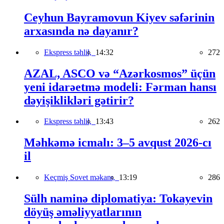
Ceyhun Bayramovun Kiyev səfərinin
arxasında nə dayanır?
Ekspress təhlil,
14:32
272
AZAL, ASCO və “Azərkosmos” üçün
yeni idarəetmə modeli: Fərman hansı
dəyişiklikləri gətirir?
Ekspress təhlil,
13:43
262
Məhkəmə icmalı: 3–5 avqust 2026-cı
il
Keçmiş Sovet məkanı,
13:19
286
Sülh naminə diplomatiya: Tokayevin
döyüş əməliyyatlarının