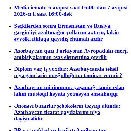
Media icmalı: 6 avqust saat 16:00-dan 7 avqust
2026-cı il saat 16:00-dək
Seçkilərdən sonra Ermənistan və Rusiya
gərginliyi azaltmağın yollarını axtarır, lakin
əvvəlki ittifaqa qayıdış ehtimalı azdır
Azərbaycan qazı Türkiyənin Avropadakı enerji
ambisiyalarının əsas elementinə çevrilir
Diplom var, iş yoxdur: Azərbaycanda təhsil
niyə gənclərin məşğulluğuna təminat vermir?
Azərbaycan minimumu: yaşamağı təmin edən,
lakin müstəqil həyata yetməyən əməkhaqqı
Ənənəvi bazarlar şəbəkələrin təzyiqi altında:
Azərbaycan ticarət qaydalarını niyə
dəyişməlidir
BP və tərəfdaşları hasilatı 8 milyon ton