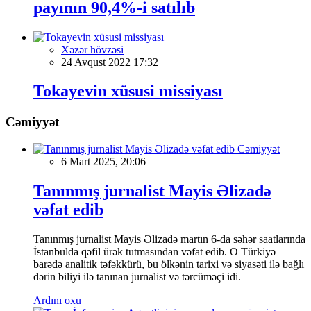
payının 90,4%-i satılıb
Xəzər hövzəsi
24 Avqust 2022 17:32
Tokayevin xüsusi missiyası
Cəmiyyət
Cəmiyyət
6 Mart 2025, 20:06
Tanınmış jurnalist Mayis Əlizadə
vəfat edib
Tanınmış jurnalist Mayis Əlizadə martın 6-da səhər saatlarında
İstanbulda qəfil ürək tutmasından vəfat edib. O Türkiyə
barədə analitik təfəkkürü, bu ölkənin tarixi və siyasəti ilə bağlı
dərin biliyi ilə tanınan jurnalist və tərcüməçi idi.
Ardını oxu