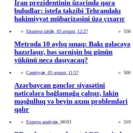
İran prezidentinin üzərində qara
buludlar: istefa təkzibi Tehrandakı
hakimiyyət mübarizəsini üzə çıxarır
Ekspress təhlil,
05 avqust, 12:27
558
Metroda 10 aylıq sınaq: Bakı gələcəyə
hazırlaşır, bəs sərnişin bu günün
yükünü necə daşıyacaq?
Cəmiyyət,
05 avqust, 11:57
500
Azərbaycan gənclər siyasətini
nəticələrə bağlamağa çalışır, lakin
məşğulluq və beyin axını problemləri
qalır
Express analysis,
00:03
319