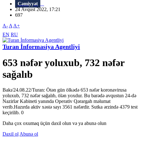
Cəmiyyət
24 Avqust 2022, 17:21
697
A-
A
A+
EN
RU
Turan İnformasiya Agentliyi
653 nəfər yoluxub, 732 nəfər
sağalıb
Bakı/24.08.22/Turan: Ötən gün ölkədə 653 nəfər koronavirusa
yoluxub, 732 nəfər sağalıb, ölən yoxdur. Bu barədə avqustun 24-də
Nazirlər Kabineti yanında Operativ Qərargah məlumat
verib.Hazırda aktiv xəstə sayı 3561 nəfərdir. Sutka ərzində 4379 test
keçirilib. 0
Daha çox oxumaq üçün daxil olun və ya abunə olun
Daxil ol
Abunə ol