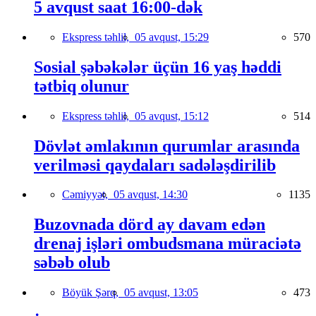
5 avqust saat 16:00-dək
Ekspress təhlil,
05 avqust, 15:29
570
Sosial şəbəkələr üçün 16 yaş həddi
tətbiq olunur
Ekspress təhlil,
05 avqust, 15:12
514
Dövlət əmlakının qurumlar arasında
verilməsi qaydaları sadələşdirilib
Cəmiyyət,
05 avqust, 14:30
1135
Buzovnada dörd ay davam edən
drenaj işləri ombudsmana müraciətə
səbəb olub
Böyük Şərq,
05 avqust, 13:05
473