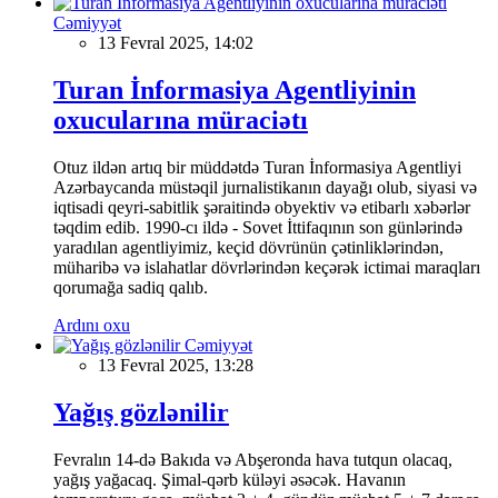
Cəmiyyət
13 Fevral 2025, 14:02
Turan İnformasiya Agentliyinin
oxucularına müraciətı
Otuz ildən artıq bir müddətdə Turan İnformasiya Agentliyi
Azərbaycanda müstəqil jurnalistikanın dayağı olub, siyasi və
iqtisadi qeyri-sabitlik şəraitində obyektiv və etibarlı xəbərlər
təqdim edib. 1990-cı ildə - Sovet İttifaqının son günlərində
yaradılan agentliyimiz, keçid dövrünün çətinliklərindən,
müharibə və islahatlar dövrlərindən keçərək ictimai maraqları
qorumağa sadiq qalıb.
Ardını oxu
Cəmiyyət
13 Fevral 2025, 13:28
Yağış gözlənilir
Fevralın 14-də Bakıda və Abşeronda hava tutqun olacaq,
yağış yağacaq. Şimal-qərb küləyi əsəcək. Havanın