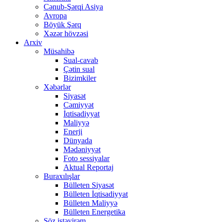
Cənub-Şərqi Asiya
Avropa
Böyük Şərq
Xəzər hövzəsi
Arxiv
Müsahibə
Sual-cavab
Çətin sual
Bizimkiler
Xəbərlər
Siyasət
Cəmiyyət
İqtisadiyyat
Maliyyə
Enerji
Dünyada
Mədəniyyət
Foto sessiyalar
Aktual Reportaj
Buraxılışlar
Bülleten Siyasət
Bülleten İqtisadiyyat
Bülleten Maliyyə
Bülleten Energetika
Söz istəyirəm