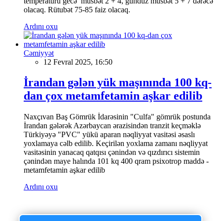
temperaturu gecə müsbət 2 + 4, gündüz müsbət 5 + 7 dərəcə
olacaq. Rütubət 75-85 faiz olacaq.
Ardını oxu
Cəmiyyət
12 Fevral 2025, 16:50
İrandan gələn yük maşınında 100 kq-
dan çox metamfetamin aşkar edilib
Naxçıvan Baş Gömrük İdarəsinin "Culfa" gömrük postunda
İrandan gələrək Azərbaycan ərazisindən tranzit keçməklə
Türkiyəyə "PVC" yükü aparan nəqliyyat vasitəsi əsaslı
yoxlamaya cəlb edilib. Keçirilən yoxlama zamanı nəqliyyat
vasitəsinin yanacaq qatqısı çənindən və qızdırıcı sistemin
çənindən maye halında 101 kq 400 qram psixotrop maddə -
metamfetamin aşkar edilib
Ardını oxu