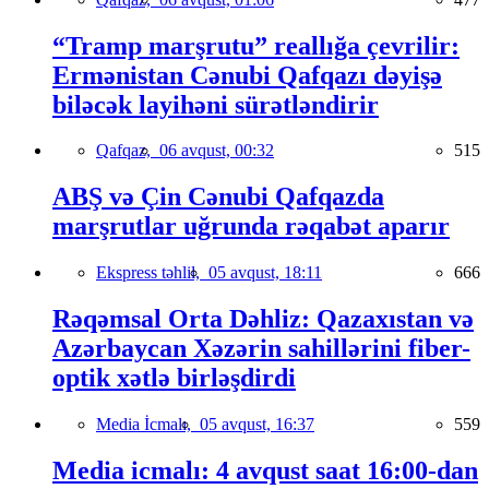
“Tramp marşrutu” reallığa çevrilir:
Ermənistan Cənubi Qafqazı dəyişə
biləcək layihəni sürətləndirir
Qafqaz,
06 avqust, 00:32
515
ABŞ və Çin Cənubi Qafqazda
marşrutlar uğrunda rəqabət aparır
Ekspress təhlil,
05 avqust, 18:11
666
Rəqəmsal Orta Dəhliz: Qazaxıstan və
Azərbaycan Xəzərin sahillərini fiber-
optik xətlə birləşdirdi
Media İcmalı,
05 avqust, 16:37
559
Media icmalı: 4 avqust saat 16:00-dan