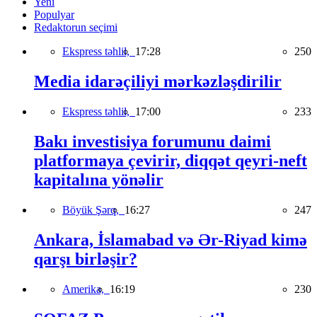
Yeni
Populyar
Redaktorun seçimi
Ekspress təhlil,
17:28
250
Media idarəçiliyi mərkəzləşdirilir
Ekspress təhlil,
17:00
233
Bakı investisiya forumunu daimi
platformaya çevirir, diqqət qeyri-neft
kapitalına yönəlir
Böyük Şərq,
16:27
247
Ankara, İslamabad və Ər-Riyad kimə
qarşı birləşir?
Amerika,
16:19
230