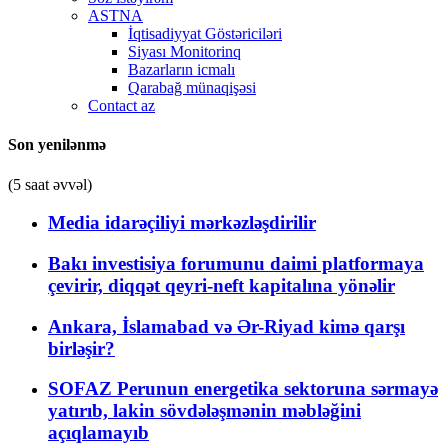
ASTNA
İqtisadiyyat Göstəriciləri
Siyası Monitorinq
Bazarların icmalı
Qarabağ münaqişəsi
Contact az
Son yenilənmə
(5 saat əvvəl)
Media idarəçiliyi mərkəzləşdirilir
Bakı investisiya forumunu daimi platformaya
çevirir, diqqət qeyri-neft kapitalına yönəlir
Ankara, İslamabad və Ər-Riyad kimə qarşı
birləşir?
SOFAZ Perunun energetika sektoruna sərmayə
yatırıb, lakin sövdələşmənin məbləğini
açıqlamayıb