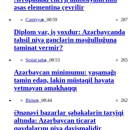
əsas elementinə çevrilir
Cəmiyyət,
08:59
287
Diplom var, iş yoxdur: Azərbaycanda
təhsil niyə gənclərin məşğulluğuna
təminat vermir?
Sosial sahə,
08:53
265
Azərbaycan minimumu: yaşamağı
təmin edən, lakin müstəqil həyata
yetməyən əməkhaqqı
Biznes,
08:44
262
Ənənəvi bazarlar şəbəkələrin təzyiqi
altında: Azərbaycan ticarət
qaydalarını niyə dəyişməlidir