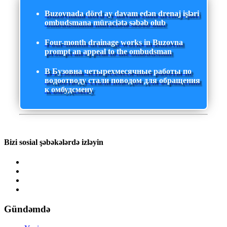
Buzovnada dörd ay davam edən drenaj işləri
ombudsmana müraciətə səbəb olub
Four-month drainage works in Buzovna
prompt an appeal to the ombudsman
В Бузовна четырехмесячные работы по
водоотводу стали поводом для обращения
к омбудсмену
Bizi sosial şəbəkələrdə izləyin
Gündəmdə