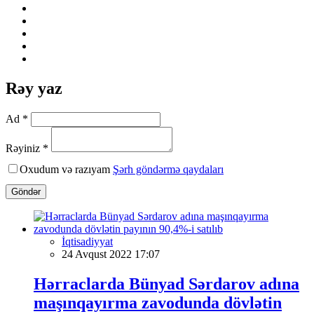
Rəy yaz
Ad *
Rəyiniz *
Oxudum və razıyam
Şərh göndərmə qaydaları
Göndər
İqtisadiyyat
24 Avqust 2022 17:07
Hərraclarda Bünyad Sərdarov adına
maşınqayırma zavodunda dövlətin