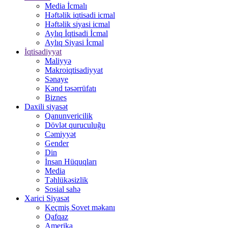
Media İcmalı
Həftəlik iqtisadi icmal
Həftəlik siyasi icmal
Aylıq İqtisadi İcmal
Aylıq Siyasi İcmal
İqtisadiyyat
Maliyyə
Makroiqtisadiyyat
Sənaye
Kənd təsərrüfatı
Biznes
Daxili siyasət
Qanunvericilik
Dövlət quruculuğu
Cəmiyyət
Gender
Din
İnsan Hüquqları
Media
Təhlükəsizlik
Sosial sahə
Xarici Siyasət
Keçmiş Sovet məkanı
Qafqaz
Amerika