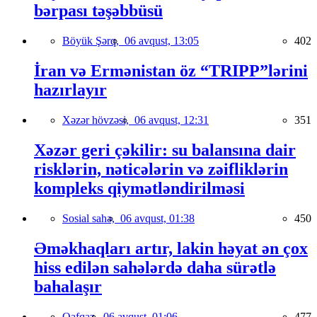
bərpası təşəbbüsü
Böyük Şərq,
06 avqust, 13:05
402
İran və Ermənistan öz “TRIPP”lərini
hazırlayır
Xəzər hövzəsi,
06 avqust, 12:31
351
Xəzər geri çəkilir: su balansına dair
risklərin, nəticələrin və zəifliklərin
kompleks qiymətləndirilməsi
Sosial sahə,
06 avqust, 01:38
450
Əməkhaqları artır, lakin həyat ən çox
hiss edilən sahələrdə daha sürətlə
bahalaşır
Qafqaz,
06 avqust, 01:06
477