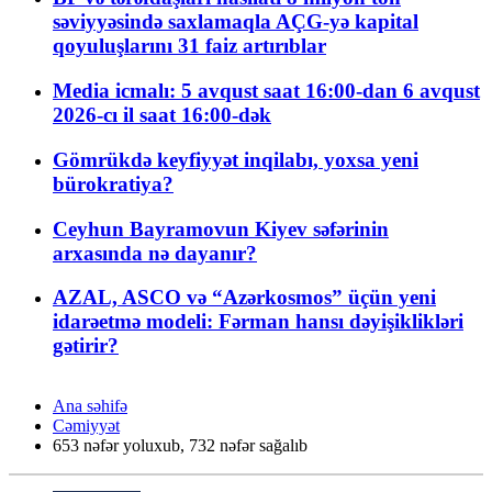
səviyyəsində saxlamaqla AÇG-yə kapital
qoyuluşlarını 31 faiz artırıblar
Media icmalı: 5 avqust saat 16:00-dan 6 avqust
2026-cı il saat 16:00-dək
Gömrükdə keyfiyyət inqilabı, yoxsa yeni
bürokratiya?
Ceyhun Bayramovun Kiyev səfərinin
arxasında nə dayanır?
AZAL, ASCO və “Azərkosmos” üçün yeni
idarəetmə modeli: Fərman hansı dəyişiklikləri
gətirir?
Ana səhifə
Cəmiyyət
653 nəfər yoluxub, 732 nəfər sağalıb