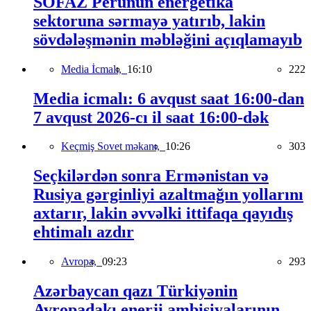
SOFAZ Perunun energetika
sektoruna sərmayə yatırıb, lakin
sövdələşmənin məbləğini açıqlamayıb
Media İcmalı,
16:10
222
Media icmalı: 6 avqust saat 16:00-dan
7 avqust 2026-cı il saat 16:00-dək
Keçmiş Sovet məkanı,
10:26
303
Seçkilərdən sonra Ermənistan və
Rusiya gərginliyi azaltmağın yollarını
axtarır, lakin əvvəlki ittifaqa qayıdış
ehtimalı azdır
Avropa,
09:23
293
Azərbaycan qazı Türkiyənin
Avropadakı enerji ambisiyalarının