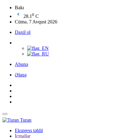
Bakı
0
28.1
C
Cümə, 7 Avqust 2026
Daxil ol
Abunə
Əlaqə
Turan
Ekspress təhlil
İcmallar