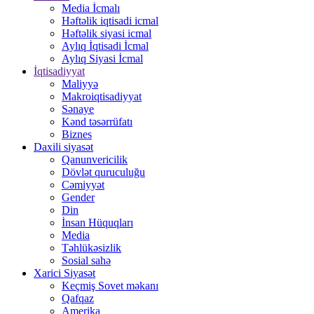
Media İcmalı
Həftəlik iqtisadi icmal
Həftəlik siyasi icmal
Aylıq İqtisadi İcmal
Aylıq Siyasi İcmal
İqtisadiyyat
Maliyyə
Makroiqtisadiyyat
Sənaye
Kənd təsərrüfatı
Biznes
Daxili siyasət
Qanunvericilik
Dövlət quruculuğu
Cəmiyyət
Gender
Din
İnsan Hüquqları
Media
Təhlükəsizlik
Sosial sahə
Xarici Siyasət
Keçmiş Sovet məkanı
Qafqaz
Amerika