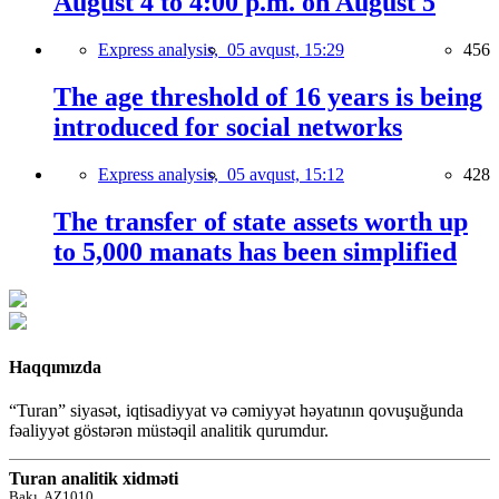
August 4 to 4:00 p.m. on August 5
Express analysis,
05 avqust, 15:29
456
The age threshold of 16 years is being
introduced for social networks
Express analysis,
05 avqust, 15:12
428
The transfer of state assets worth up
to 5,000 manats has been simplified
Haqqımızda
“Turan” siyasət, iqtisadiyyat və cəmiyyət həyatının qovuşuğunda
fəaliyyət göstərən müstəqil analitik qurumdur.
Turan analitik xidməti
Bakı, AZ1010