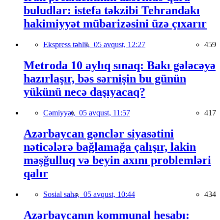
buludlar: istefa təkzibi Tehrandakı
hakimiyyət mübarizəsini üzə çıxarır
Ekspress təhlil,
05 avqust, 12:27
459
Metroda 10 aylıq sınaq: Bakı gələcəyə
hazırlaşır, bəs sərnişin bu günün
yükünü necə daşıyacaq?
Cəmiyyət,
05 avqust, 11:57
417
Azərbaycan gənclər siyasətini
nəticələrə bağlamağa çalışır, lakin
məşğulluq və beyin axını problemləri
qalır
Sosial sahə,
05 avqust, 10:44
434
Azərbaycanın kommunal hesabı: