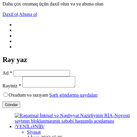
Daha çox oxumaq üçün daxil olun və ya abunə olun
Daxil ol
Abunə ol
Rəy yaz
Ad *
Rəyiniz *
Oxudum və razıyam
Şərh göndərmə qaydaları
Göndər
Siyasət