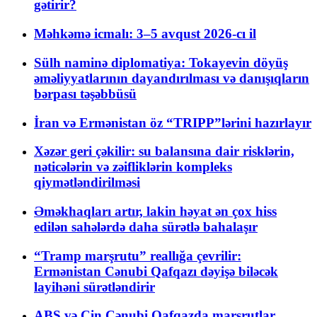
gətirir?
Məhkəmə icmalı: 3–5 avqust 2026-cı il
Sülh naminə diplomatiya: Tokayevin döyüş
əməliyyatlarının dayandırılması və danışıqların
bərpası təşəbbüsü
İran və Ermənistan öz “TRIPP”lərini hazırlayır
Xəzər geri çəkilir: su balansına dair risklərin,
nəticələrin və zəifliklərin kompleks
qiymətləndirilməsi
Əməkhaqları artır, lakin həyat ən çox hiss
edilən sahələrdə daha sürətlə bahalaşır
“Tramp marşrutu” reallığa çevrilir:
Ermənistan Cənubi Qafqazı dəyişə biləcək
layihəni sürətləndirir
ABŞ və Çin Cənubi Qafqazda marşrutlar