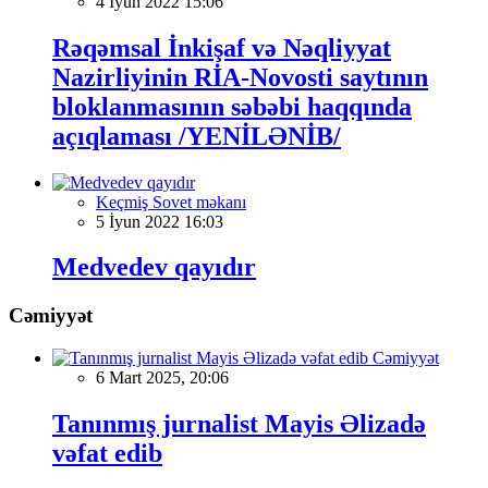
4 İyun 2022 15:06
Rəqəmsal İnkişaf və Nəqliyyat
Nazirliyinin RİA-Novosti saytının
bloklanmasının səbəbi haqqında
açıqlaması /YENİLƏNİB/
Keçmiş Sovet məkanı
5 İyun 2022 16:03
Medvedev qayıdır
Cəmiyyət
Cəmiyyət
6 Mart 2025, 20:06
Tanınmış jurnalist Mayis Əlizadə
vəfat edib