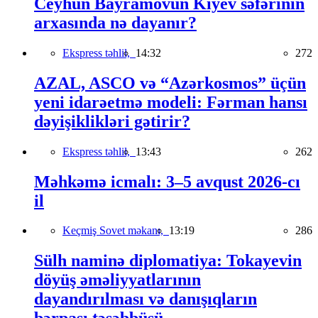
Ceyhun Bayramovun Kiyev səfərinin
arxasında nə dayanır?
Ekspress təhlil,
14:32
272
AZAL, ASCO və “Azərkosmos” üçün
yeni idarəetmə modeli: Fərman hansı
dəyişiklikləri gətirir?
Ekspress təhlil,
13:43
262
Məhkəmə icmalı: 3–5 avqust 2026-cı
il
Keçmiş Sovet məkanı,
13:19
286
Sülh naminə diplomatiya: Tokayevin
döyüş əməliyyatlarının
dayandırılması və danışıqların