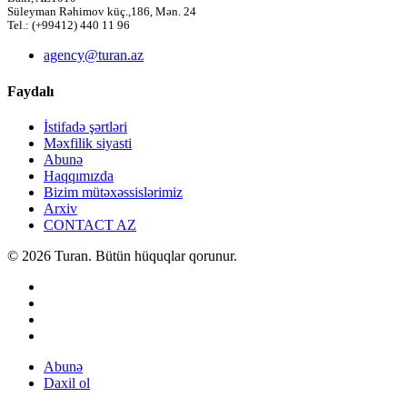
Süleyman Rəhimov küç.,186, Mən. 24
Tel.: (+99412) 440 11 96
agency@turan.az
Faydalı
İstifadə şərtləri
Məxfilik siyasti
Abunə
Haqqımızda
Bizim mütəxəssislərimiz
Arxiv
CONTACT AZ
© 2026 Turan. Bütün hüquqlar qorunur.
Abunə
Daxil ol