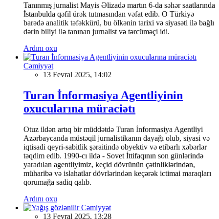
Tanınmış jurnalist Mayis Əlizadə martın 6-da səhər saatlarında
İstanbulda qəfil ürək tutmasından vəfat edib. O Türkiyə
barədə analitik təfəkkürü, bu ölkənin tarixi və siyasəti ilə bağlı
dərin biliyi ilə tanınan jurnalist və tərcüməçi idi.
Ardını oxu
Cəmiyyət
13 Fevral 2025, 14:02
Turan İnformasiya Agentliyinin
oxucularına müraciətı
Otuz ildən artıq bir müddətdə Turan İnformasiya Agentliyi
Azərbaycanda müstəqil jurnalistikanın dayağı olub, siyasi və
iqtisadi qeyri-sabitlik şəraitində obyektiv və etibarlı xəbərlər
təqdim edib. 1990-cı ildə - Sovet İttifaqının son günlərində
yaradılan agentliyimiz, keçid dövrünün çətinliklərindən,
müharibə və islahatlar dövrlərindən keçərək ictimai maraqları
qorumağa sadiq qalıb.
Ardını oxu
Cəmiyyət
13 Fevral 2025, 13:28