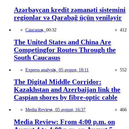
Azərbaycan kredit zəmanəti sistemini
regionlar və Qarabağ üçün yeniləyir
Caucasus,
00:32
412
The United States and China Are
Competingfor Routes Through the
South Caucasus
Express analysis,
05 avqust, 18:11
552
The Digital Middle Corridor:
Kazakhstan and Azerbaijan link the
Caspian shores by fibre-optic cable
Media Review,
05 avqust, 16:37
466
Media Review: From 4:00 p.m. on