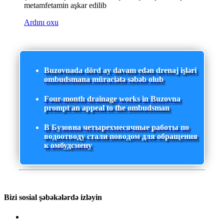
metamfetamin aşkar edilib
Ardını oxu
Buzovnada dörd ay davam edən drenaj işləri
ombudsmana müraciətə səbəb olub
Four-month drainage works in Buzovna
prompt an appeal to the ombudsman
В Бузовна четырехмесячные работы по
водоотводу стали поводом для обращения
к омбудсмену
Bizi sosial şəbəkələrdə izləyin