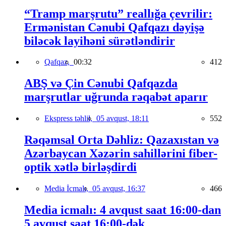
“Tramp marşrutu” reallığa çevrilir:
Ermənistan Cənubi Qafqazı dəyişə
biləcək layihəni sürətləndirir
Qafqaz,
00:32
412
ABŞ və Çin Cənubi Qafqazda
marşrutlar uğrunda rəqabət aparır
Ekspress təhlil,
05 avqust, 18:11
552
Rəqəmsal Orta Dəhliz: Qazaxıstan və
Azərbaycan Xəzərin sahillərini fiber-
optik xətlə birləşdirdi
Media İcmalı,
05 avqust, 16:37
466
Media icmalı: 4 avqust saat 16:00-dan
5 avqust saat 16:00-dək