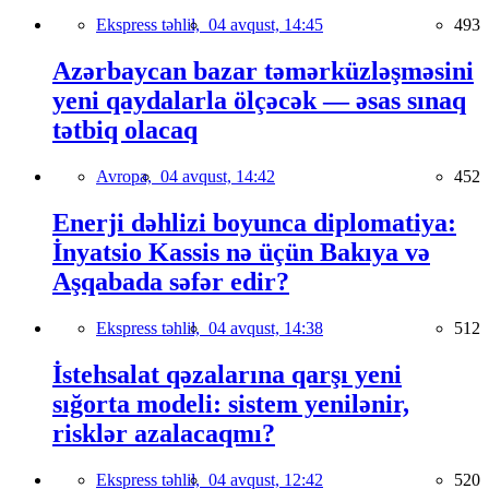
Ekspress təhlil,
04 avqust, 14:45
493
Azərbaycan bazar təmərküzləşməsini
yeni qaydalarla ölçəcək — əsas sınaq
tətbiq olacaq
Avropa,
04 avqust, 14:42
452
Enerji dəhlizi boyunca diplomatiya:
İnyatsio Kassis nə üçün Bakıya və
Aşqabada səfər edir?
Ekspress təhlil,
04 avqust, 14:38
512
İstehsalat qəzalarına qarşı yeni
sığorta modeli: sistem yenilənir,
risklər azalacaqmı?
Ekspress təhlil,
04 avqust, 12:42
520