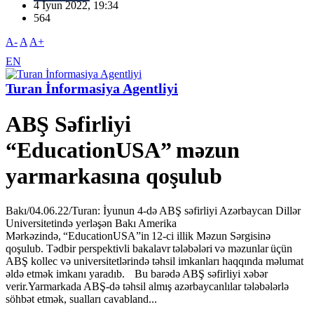
4 İyun 2022, 19:34
564
A-
A
A+
EN
Turan İnformasiya Agentliyi
ABŞ Səfirliyi
“EducationUSA” məzun
yarmarkasına qoşulub
Bakı/04.06.22/Turan: İyunun 4-də ABŞ səfirliyi Azərbaycan Dillər
Universitetində yerləşən Bakı Amerika
Mərkəzində, “EducationUSA”in 12-ci illik Məzun Sərgisinə
qoşulub. Tədbir perspektivli bakalavr tələbələri və məzunlar üçün
ABŞ kollec və universitetlərində təhsil imkanları haqqında məlumat
əldə etmək imkanı yaradıb. Bu barədə ABŞ səfirliyi xəbər
verir.Yarmarkada ABŞ-də təhsil almış azərbaycanlılar tələbələrlə
söhbət etmək, sualları cavabland...