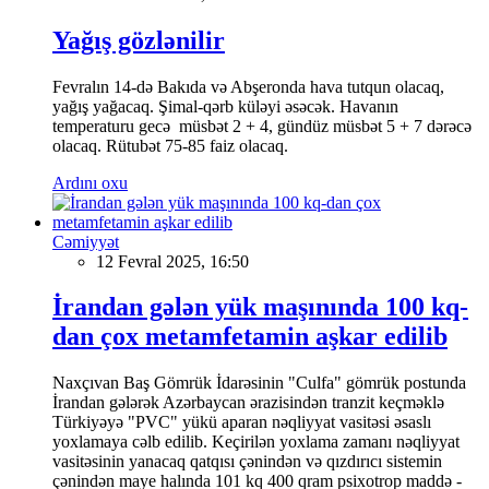
Yağış gözlənilir
Fevralın 14-də Bakıda və Abşeronda hava tutqun olacaq,
yağış yağacaq. Şimal-qərb küləyi əsəcək. Havanın
temperaturu gecə müsbət 2 + 4, gündüz müsbət 5 + 7 dərəcə
olacaq. Rütubət 75-85 faiz olacaq.
Ardını oxu
Cəmiyyət
12 Fevral 2025, 16:50
İrandan gələn yük maşınında 100 kq-
dan çox metamfetamin aşkar edilib
Naxçıvan Baş Gömrük İdarəsinin "Culfa" gömrük postunda
İrandan gələrək Azərbaycan ərazisindən tranzit keçməklə
Türkiyəyə "PVC" yükü aparan nəqliyyat vasitəsi əsaslı
yoxlamaya cəlb edilib. Keçirilən yoxlama zamanı nəqliyyat
vasitəsinin yanacaq qatqısı çənindən və qızdırıcı sistemin
çənindən maye halında 101 kq 400 qram psixotrop maddə -