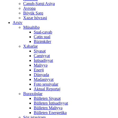
Cənub-Şərqi Asiya
Avropa
Böyük Şərq
Xəzər hövzəsi
Arxiv
Müsahibə
Sual-cavab
Çətin sual
Bizimkiler
Xəbərlər
Siyasət
Cəmiyyət
İqtisadiyyat
Maliyyə
Enerji
Dünyada
Mədəniyyət
Foto sessiyalar
Aktual Reportaj
Buraxılışlar
Bülleten Siyasət
Bülleten İqtisadiyyat
Bülleten Maliyyə
Bülleten Energetika
Söz istəyirəm