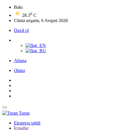
Bakı
0
28.3
C
Cümə axşamı, 6 Avqust 2026
Daxil ol
Abunə
Əlaqə
Turan
Ekspress təhlil
İcmallar