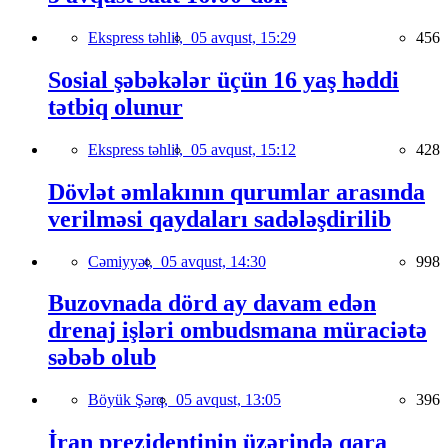
Ekspress təhlil,
05 avqust, 15:29
456
Sosial şəbəkələr üçün 16 yaş həddi
tətbiq olunur
Ekspress təhlil,
05 avqust, 15:12
428
Dövlət əmlakının qurumlar arasında
verilməsi qaydaları sadələşdirilib
Cəmiyyət,
05 avqust, 14:30
998
Buzovnada dörd ay davam edən
drenaj işləri ombudsmana müraciətə
səbəb olub
Böyük Şərq,
05 avqust, 13:05
396
İran prezidentinin üzərində qara