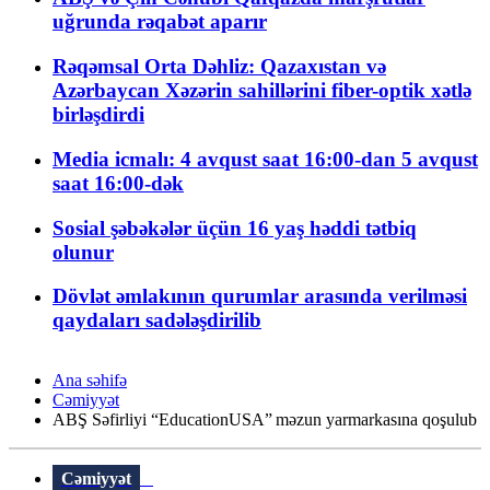
uğrunda rəqabət aparır
Rəqəmsal Orta Dəhliz: Qazaxıstan və
Azərbaycan Xəzərin sahillərini fiber-optik xətlə
birləşdirdi
Media icmalı: 4 avqust saat 16:00-dan 5 avqust
saat 16:00-dək
Sosial şəbəkələr üçün 16 yaş həddi tətbiq
olunur
Dövlət əmlakının qurumlar arasında verilməsi
qaydaları sadələşdirilib
Ana səhifə
Cəmiyyət
ABŞ Səfirliyi “EducationUSA” məzun yarmarkasına qoşulub
Cəmiyyət