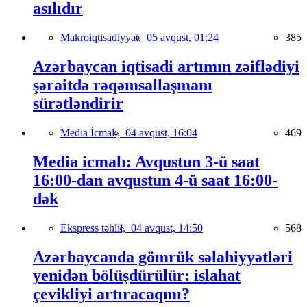
asılıdır
Makroiqtisadiyyat,
05 avqust, 01:24
385
Azərbaycan iqtisadi artımın zəiflədiyi
şəraitdə rəqəmsallaşmanı
sürətləndirir
Media İcmalı,
04 avqust, 16:04
469
Media icmalı: Avqustun 3-ü saat
16:00-dan avqustun 4-ü saat 16:00-
dək
Ekspress təhlil,
04 avqust, 14:50
568
Azərbaycanda gömrük səlahiyyətləri
yenidən bölüşdürülür: islahat
çevikliyi artıracaqmı?