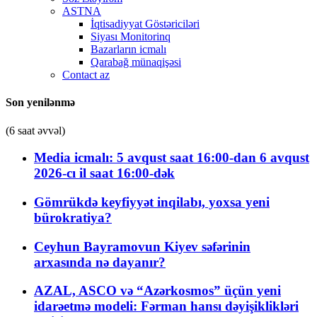
ASTNA
İqtisadiyyat Göstəriciləri
Siyası Monitorinq
Bazarların icmalı
Qarabağ münaqişəsi
Contact az
Son yenilənmə
(6 saat əvvəl)
Media icmalı: 5 avqust saat 16:00-dan 6 avqust
2026-cı il saat 16:00-dək
Gömrükdə keyfiyyət inqilabı, yoxsa yeni
bürokratiya?
Ceyhun Bayramovun Kiyev səfərinin
arxasında nə dayanır?
AZAL, ASCO və “Azərkosmos” üçün yeni
idarəetmə modeli: Fərman hansı dəyişiklikləri