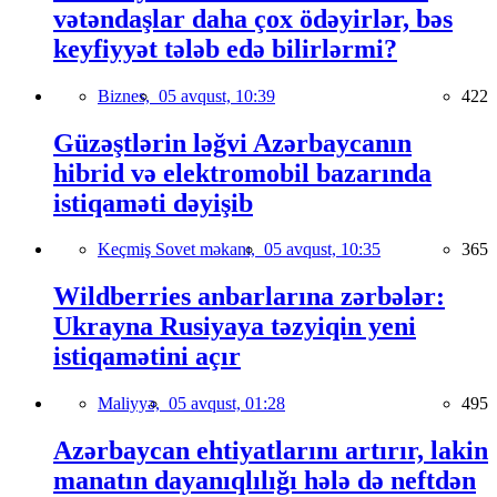
vətəndaşlar daha çox ödəyirlər, bəs
keyfiyyət tələb edə bilirlərmi?
Biznes,
05 avqust, 10:39
422
Güzəştlərin ləğvi Azərbaycanın
hibrid və elektromobil bazarında
istiqaməti dəyişib
Keçmiş Sovet məkanı,
05 avqust, 10:35
365
Wildberries anbarlarına zərbələr:
Ukrayna Rusiyaya təzyiqin yeni
istiqamətini açır
Maliyyə,
05 avqust, 01:28
495
Azərbaycan ehtiyatlarını artırır, lakin
manatın dayanıqlılığı hələ də neftdən