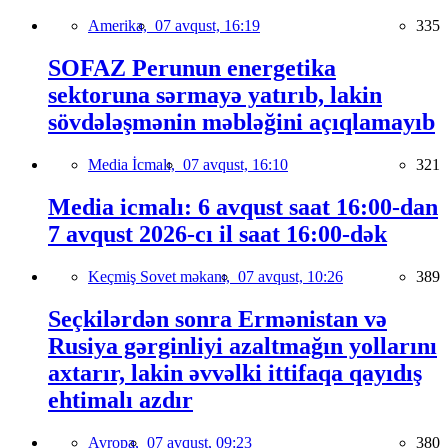
Amerika,
07 avqust, 16:19
335
SOFAZ Perunun energetika
sektoruna sərmayə yatırıb, lakin
sövdələşmənin məbləğini açıqlamayıb
Media İcmalı,
07 avqust, 16:10
321
Media icmalı: 6 avqust saat 16:00-dan
7 avqust 2026-cı il saat 16:00-dək
Keçmiş Sovet məkanı,
07 avqust, 10:26
389
Seçkilərdən sonra Ermənistan və
Rusiya gərginliyi azaltmağın yollarını
axtarır, lakin əvvəlki ittifaqa qayıdış
ehtimalı azdır
Avropa,
07 avqust, 09:23
380