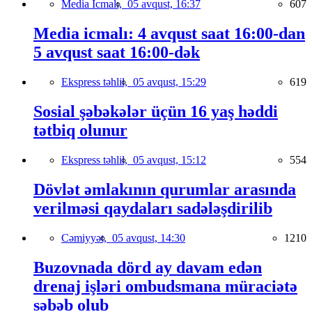
Media İcmalı,
05 avqust, 16:37
607
Media icmalı: 4 avqust saat 16:00-dan
5 avqust saat 16:00-dək
Ekspress təhlil,
05 avqust, 15:29
619
Sosial şəbəkələr üçün 16 yaş həddi
tətbiq olunur
Ekspress təhlil,
05 avqust, 15:12
554
Dövlət əmlakının qurumlar arasında
verilməsi qaydaları sadələşdirilib
Cəmiyyət,
05 avqust, 14:30
1210
Buzovnada dörd ay davam edən
drenaj işləri ombudsmana müraciətə
səbəb olub