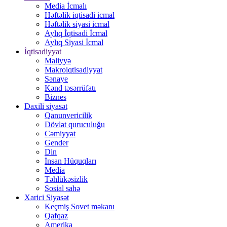
Media İcmalı
Həftəlik iqtisadi icmal
Həftəlik siyasi icmal
Aylıq İqtisadi İcmal
Aylıq Siyasi İcmal
İqtisadiyyat
Maliyyə
Makroiqtisadiyyat
Sənaye
Kənd təsərrüfatı
Biznes
Daxili siyasət
Qanunvericilik
Dövlət quruculuğu
Cəmiyyət
Gender
Din
İnsan Hüquqları
Media
Təhlükəsizlik
Sosial sahə
Xarici Siyasət
Keçmiş Sovet məkanı
Qafqaz
Amerika