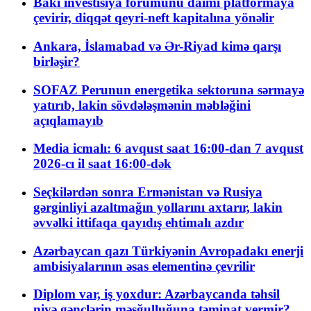
Bakı investisiya forumunu daimi platformaya
çevirir, diqqət qeyri-neft kapitalına yönəlir
Ankara, İslamabad və Ər-Riyad kimə qarşı
birləşir?
SOFAZ Perunun energetika sektoruna sərmayə
yatırıb, lakin sövdələşmənin məbləğini
açıqlamayıb
Media icmalı: 6 avqust saat 16:00-dan 7 avqust
2026-cı il saat 16:00-dək
Seçkilərdən sonra Ermənistan və Rusiya
gərginliyi azaltmağın yollarını axtarır, lakin
əvvəlki ittifaqa qayıdış ehtimalı azdır
Azərbaycan qazı Türkiyənin Avropadakı enerji
ambisiyalarının əsas elementinə çevrilir
Diplom var, iş yoxdur: Azərbaycanda təhsil
niyə gənclərin məşğulluğuna təminat vermir?