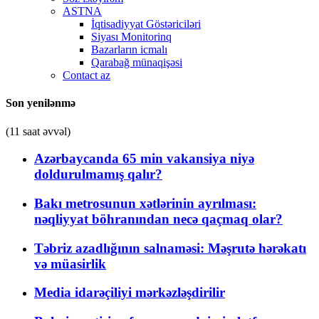
ASTNA
İqtisadiyyat Göstəriciləri
Siyası Monitorinq
Bazarların icmalı
Qarabağ münaqişəsi
Contact az
Son yenilənmə
(11 saat əvvəl)
Azərbaycanda 65 min vakansiya niyə
doldurulmamış qalır?
Bakı metrosunun xətlərinin ayrılması:
nəqliyyat böhranından necə qaçmaq olar?
Təbriz azadlığının salnaməsi: Məşrutə hərəkatı
və müasirlik
Media idarəçiliyi mərkəzləşdirilir