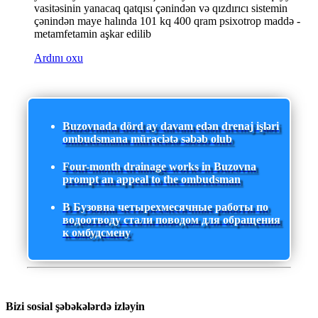
vasitəsinin yanacaq qatqısı çənindən və qızdırıcı sistemin
çənindən maye halında 101 kq 400 qram psixotrop maddə -
metamfetamin aşkar edilib
Ardını oxu
Buzovnada dörd ay davam edən drenaj işləri
ombudsmana müraciətə səbəb olub
Four-month drainage works in Buzovna
prompt an appeal to the ombudsman
В Бузовна четырехмесячные работы по
водоотводу стали поводом для обращения
к омбудсмену
Bizi sosial şəbəkələrdə izləyin