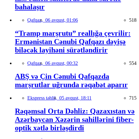
bahalaşır
Qafqaz,
06 avqust, 01:06
518
“Tramp marşrutu” reallığa çevrilir:
Ermənistan Cənubi Qafqazı dəyişə
biləcək layihəni sürətləndirir
Qafqaz,
06 avqust, 00:32
554
ABŞ və Çin Cənubi Qafqazda
marşrutlar uğrunda rəqabət aparır
Ekspress təhlil,
05 avqust, 18:11
715
Rəqəmsal Orta Dəhliz: Qazaxıstan və
Azərbaycan Xəzərin sahillərini fiber-
optik xətlə birləşdirdi