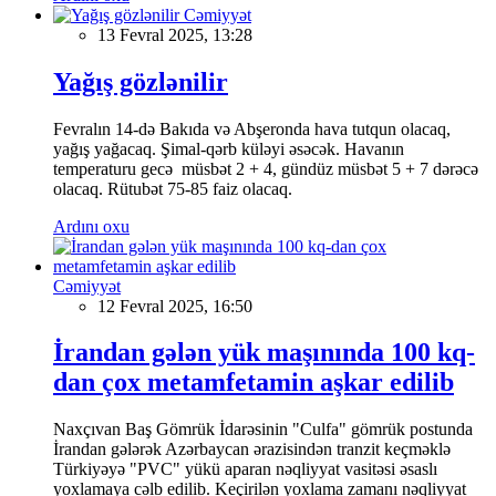
Cəmiyyət
13 Fevral 2025, 13:28
Yağış gözlənilir
Fevralın 14-də Bakıda və Abşeronda hava tutqun olacaq,
yağış yağacaq. Şimal-qərb küləyi əsəcək. Havanın
temperaturu gecə müsbət 2 + 4, gündüz müsbət 5 + 7 dərəcə
olacaq. Rütubət 75-85 faiz olacaq.
Ardını oxu
Cəmiyyət
12 Fevral 2025, 16:50
İrandan gələn yük maşınında 100 kq-
dan çox metamfetamin aşkar edilib
Naxçıvan Baş Gömrük İdarəsinin "Culfa" gömrük postunda
İrandan gələrək Azərbaycan ərazisindən tranzit keçməklə
Türkiyəyə "PVC" yükü aparan nəqliyyat vasitəsi əsaslı
yoxlamaya cəlb edilib. Keçirilən yoxlama zamanı nəqliyyat