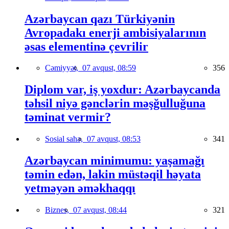
Azərbaycan qazı Türkiyənin
Avropadakı enerji ambisiyalarının
əsas elementinə çevrilir
Cəmiyyət,
07 avqust, 08:59
356
Diplom var, iş yoxdur: Azərbaycanda
təhsil niyə gənclərin məşğulluğuna
təminat vermir?
Sosial sahə,
07 avqust, 08:53
341
Azərbaycan minimumu: yaşamağı
təmin edən, lakin müstəqil həyata
yetməyən əməkhaqqı
Biznes,
07 avqust, 08:44
321