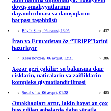
döyüş əməliyyatlarının
dayandırılması və danışıqların
bərpası təşəbbüsü
Böyük Şərq,
06 avqust, 13:05
437
İran və Ermənistan öz “TRIPP”lərini
hazırlayır
Xəzər hövzəsi,
06 avqust, 12:31
386
Xəzər geri çəkilir: su balansına dair
risklərin, nəticələrin və zəifliklərin
kompleks qiymətləndirilməsi
Sosial sahə,
06 avqust, 01:38
485
Əməkhaqları artır, lakin həyat ən çox
hiss edilən sahələrdə daha sürətlə