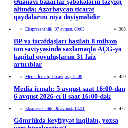
Ənənəvi bazarlar şəbəkələrin təzyiqi
altında: Azərbaycan ticarət
qaydalarını niyə dəyişməlidir
Ekspress təhlil,
07 avqust, 00:03
386
BP və tərəfdaşları hasilatı 8 milyon
ton səviyyəsində saxlamaqla AÇG-yə
kapital qoyuluşlarını 31 faiz
artırıblar
Media İcmalı,
06 avqust, 15:09
450
Media icmalı: 5 avqust saat 16:00-dan
6 avqust 2026-cı il saat 16:00-dək
Ekspress təhlil,
06 avqust, 14:51
472
Gömrükdə keyfiyyət inqilabı, yoxsa