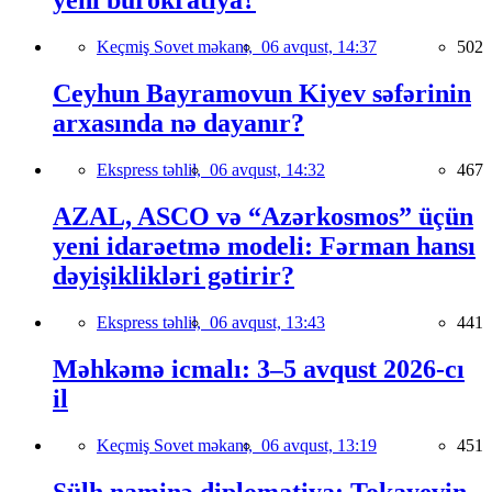
yeni bürokratiya?
Keçmiş Sovet məkanı,
06 avqust, 14:37
502
Ceyhun Bayramovun Kiyev səfərinin
arxasında nə dayanır?
Ekspress təhlil,
06 avqust, 14:32
467
AZAL, ASCO və “Azərkosmos” üçün
yeni idarəetmə modeli: Fərman hansı
dəyişiklikləri gətirir?
Ekspress təhlil,
06 avqust, 13:43
441
Məhkəmə icmalı: 3–5 avqust 2026-cı
il
Keçmiş Sovet məkanı,
06 avqust, 13:19
451
Sülh naminə diplomatiya: Tokayevin