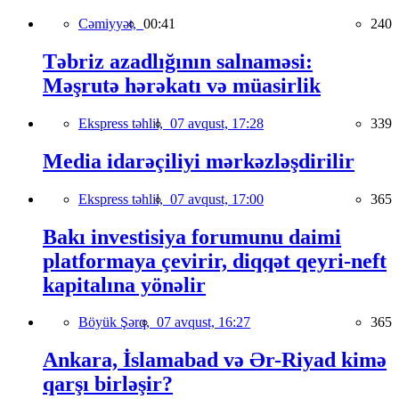
Cəmiyyət,
00:41
240
Təbriz azadlığının salnaməsi:
Məşrutə hərəkatı və müasirlik
Ekspress təhlil,
07 avqust, 17:28
339
Media idarəçiliyi mərkəzləşdirilir
Ekspress təhlil,
07 avqust, 17:00
365
Bakı investisiya forumunu daimi
platformaya çevirir, diqqət qeyri-neft
kapitalına yönəlir
Böyük Şərq,
07 avqust, 16:27
365
Ankara, İslamabad və Ər-Riyad kimə
qarşı birləşir?