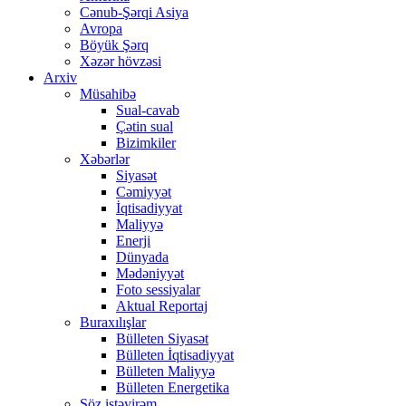
Cənub-Şərqi Asiya
Avropa
Böyük Şərq
Xəzər hövzəsi
Arxiv
Müsahibə
Sual-cavab
Çətin sual
Bizimkiler
Xəbərlər
Siyasət
Cəmiyyət
İqtisadiyyat
Maliyyə
Enerji
Dünyada
Mədəniyyət
Foto sessiyalar
Aktual Reportaj
Buraxılışlar
Bülleten Siyasət
Bülleten İqtisadiyyat
Bülleten Maliyyə
Bülleten Energetika
Söz istəyirəm