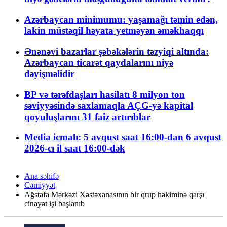
Azərbaycan minimumu: yaşamağı təmin edən,
lakin müstəqil həyata yetməyən əməkhaqqı
Ənənəvi bazarlar şəbəkələrin təzyiqi altında:
Azərbaycan ticarət qaydalarını niyə
dəyişməlidir
BP və tərəfdaşları hasilatı 8 milyon ton
səviyyəsində saxlamaqla AÇG-yə kapital
qoyuluşlarını 31 faiz artırıblar
Media icmalı: 5 avqust saat 16:00-dan 6 avqust
2026-cı il saat 16:00-dək
Ana səhifə
Cəmiyyət
Ağstafa Mərkəzi Xəstəxanasının bir qrup həkiminə qarşı
cinayət işi başlanıb