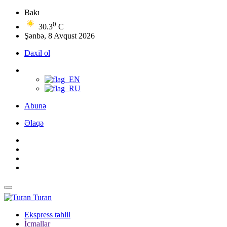
Bakı
0
30.3
C
Şənbə, 8 Avqust 2026
Daxil ol
Abunə
Əlaqə
Turan
Ekspress təhlil
İcmallar