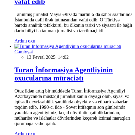
vəfat edib
Tanınmış jurnalist Mayis Əlizadə martın 6-da səhər saatlarında
İstanbulda qəfil ürək tutmasından vəfat edib. O Türkiyə
barədə analitik təfəkkürü, bu ölkənin tarixi və siyasəti ilə bağlı
dərin biliyi ilə tanınan jurnalist və tərcüməçi idi.
Ardını oxu
Cəmiyyət
13 Fevral 2025, 14:02
Turan İnformasiya Agentliyinin
oxucularına müraciətı
Otuz ildən artıq bir müddətdə Turan İnformasiya Agentliyi
Azərbaycanda müstəqil jurnalistikanın dayağı olub, siyasi və
iqtisadi qeyri-sabitlik şəraitində obyektiv və etibarlı xəbərlər
təqdim edib. 1990-cı ildə - Sovet İttifaqının son günlərində
yaradılan agentliyimiz, keçid dövrünün çətinliklərindən,
müharibə və islahatlar dövrlərindən keçərək ictimai maraqları
qorumağa sadiq qalıb.
Ardını oxu