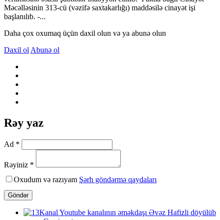
Məcəlləsinin 313-cü (vəzifə saxtakarlığı) maddəsilə cinayət işi
başlanılıb. -...
Daha çox oxumaq üçün daxil olun və ya abunə olun
Daxil ol
Abunə ol
Rəy yaz
Ad *
Rəyiniz *
Oxudum və razıyam
Şərh göndərmə qaydaları
Göndər