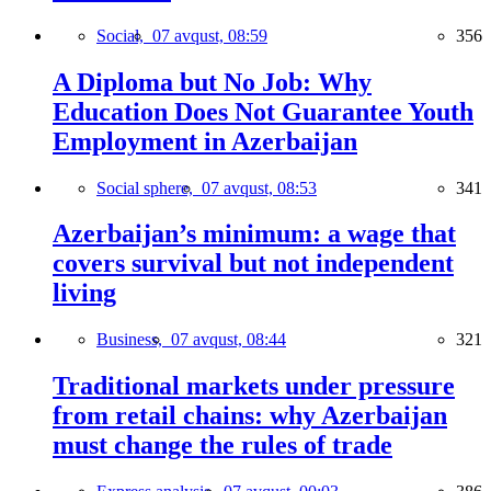
Social,
07 avqust, 08:59
356
A Diploma but No Job: Why
Education Does Not Guarantee Youth
Employment in Azerbaijan
Social sphere,
07 avqust, 08:53
341
Azerbaijan’s minimum: a wage that
covers survival but not independent
living
Business,
07 avqust, 08:44
321
Traditional markets under pressure
from retail chains: why Azerbaijan
must change the rules of trade