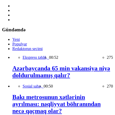
Gündəmdə
Yeni
Populyar
Redaktorun seçimi
Ekspress təhlil,
00:52
275
Azərbaycanda 65 min vakansiya niyə
doldurulmamış qalır?
Sosial sahə,
00:50
270
Bakı metrosunun xətlərinin
ayrılması: nəqliyyat böhranından
necə qaçmaq olar?