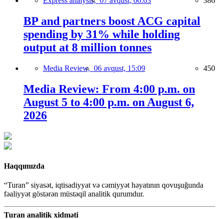
Express analysis,
07 avqust, 00:03
386
BP and partners boost ACG capital
spending by 31% while holding
output at 8 million tonnes
Media Review,
06 avqust, 15:09
450
Media Review: From 4:00 p.m. on
August 5 to 4:00 p.m. on August 6,
2026
Haqqımızda
“Turan” siyasət, iqtisadiyyat və cəmiyyət həyatının qovuşuğunda
fəaliyyət göstərən müstəqil analitik qurumdur.
Turan analitik xidməti