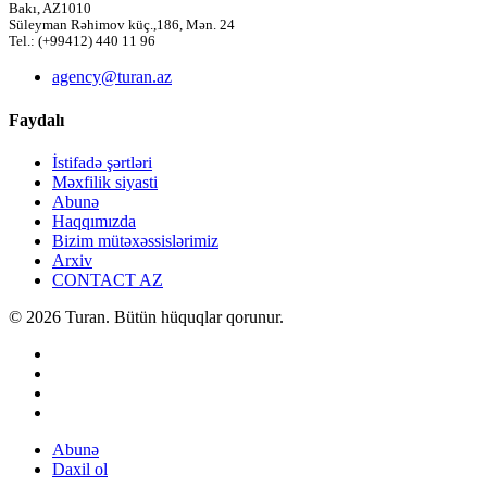
Bakı, AZ1010
Süleyman Rəhimov küç.,186, Mən. 24
Tel.: (+99412) 440 11 96
agency@turan.az
Faydalı
İstifadə şərtləri
Məxfilik siyasti
Abunə
Haqqımızda
Bizim mütəxəssislərimiz
Arxiv
CONTACT AZ
© 2026 Turan. Bütün hüquqlar qorunur.
Abunə
Daxil ol