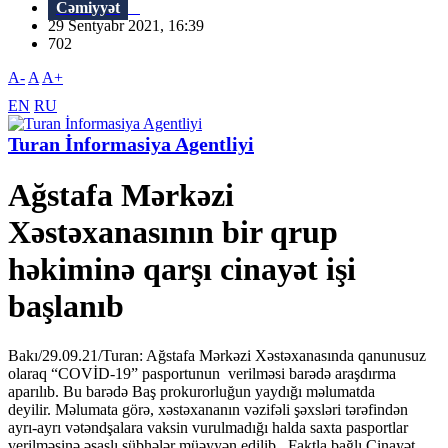
Cəmiyyət
29 Sentyabr 2021, 16:39
702
A-
A
A+
EN
RU
Turan İnformasiya Agentliyi
Ağstafa Mərkəzi
Xəstəxanasının bir qrup
həkiminə qarşı cinayət işi
başlanıb
Bakı/29.09.21/Turan: Ağstafa Mərkəzi Xəstəxanasında qanunusuz
olaraq “COVİD-19” pasportunun verilməsi barədə araşdırma
aparılıb. Bu barədə Baş prokurorluğun yaydığı məlumatda
deyilir. Məlumata görə, xəstəxananın vəzifəli şəxsləri tərəfindən
ayrı-ayrı vətəndşalara vaksin vurulmadığı halda saxta pasportlar
verilməsinə əsaslı şübhələr müəyyən edilib. Faktla bağlı Cinayət