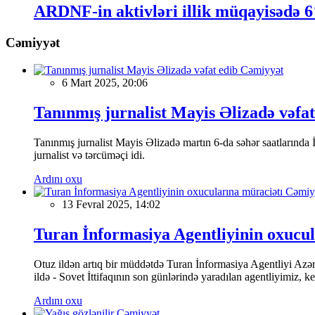
ARDNF-in aktivləri illik müqayisədə 
Cəmiyyət
Cəmiyyət
6 Mart 2025, 20:06
Tanınmış jurnalist Mayis Əlizadə vəfat
Tanınmış jurnalist Mayis Əlizadə martın 6-da səhər saatlarında İs
jurnalist və tərcüməçi idi.
Ardını oxu
Cəmiy
13 Fevral 2025, 14:02
Turan İnformasiya Agentliyinin oxucul
Otuz ildən artıq bir müddətdə Turan İnformasiya Agentliyi Azərba
ildə - Sovet İttifaqının son günlərində yaradılan agentliyimiz, 
Ardını oxu
Cəmiyyət