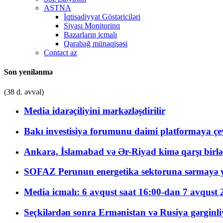
ASTNA
İqtisadiyyat Göstəriciləri
Siyası Monitorinq
Bazarların icmalı
Qarabağ münaqişəsi
Contact az
Son yenilənmə
(38 d. əvvəl)
Media idarəçiliyini mərkəzləşdirilir
Bakı investisiya forumunu daimi platformaya çevi
Ankara, İslamabad və Ər-Riyad kimə qarşı birlə
SOFAZ Perunun energetika sektoruna sərmayə ya
Media icmalı: 6 avqust saat 16:00-dan 7 avqust 2
Seçkilərdən sonra Ermənistan və Rusiya gərginliyi