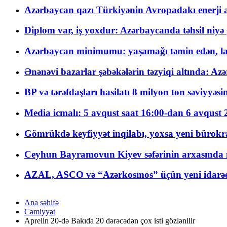
Azərbaycan qazı Türkiyənin Avropadakı enerji am
Diplom var, iş yoxdur: Azərbaycanda təhsil niyə
Azərbaycan minimumu: yaşamağı təmin edən, la
Ənənəvi bazarlar şəbəkələrin təzyiqi altında: Azə
BP və tərəfdaşları hasilatı 8 milyon ton səviyyəs
Media icmalı: 5 avqust saat 16:00-dan 6 avqust 2
Gömrükdə keyfiyyət inqilabı, yoxsa yeni bürokr
Ceyhun Bayramovun Kiyev səfərinin arxasında 
AZAL, ASCO və “Azərkosmos” üçün yeni idarəetm
Ana səhifə
Cəmiyyət
Aprelin 20-də Bakıda 20 dərəcədən çox isti gözlənilir