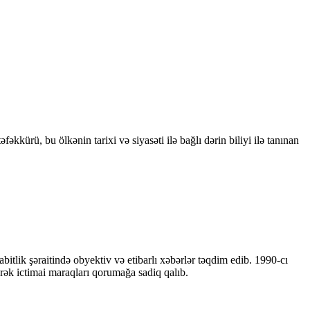
kkürü, bu ölkənin tarixi və siyasəti ilə bağlı dərin biliyi ilə tanınan
bitlik şəraitində obyektiv və etibarlı xəbərlər təqdim edib. 1990-cı
ərək ictimai maraqları qorumağa sadiq qalıb.