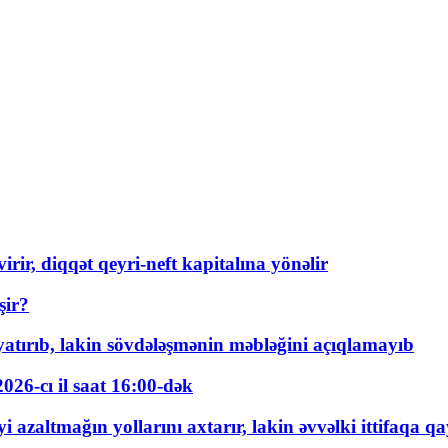
rir, diqqət qeyri-neft kapitalına yönəlir
şir?
tırıb, lakin sövdələşmənin məbləğini açıqlamayıb
026-cı il saat 16:00-dək
 azaltmağın yollarını axtarır, lakin əvvəlki ittifaqa qa