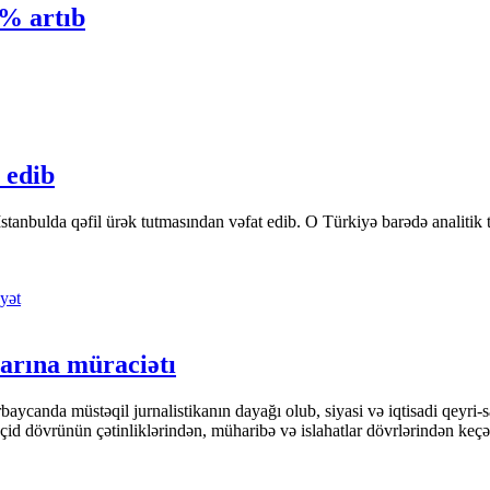
6% artıb
 edib
tanbulda qəfil ürək tutmasından vəfat edib. O Türkiyə barədə analitik təfə
yət
arına müraciətı
ycanda müstəqil jurnalistikanın dayağı olub, siyasi və iqtisadi qeyri-sa
keçid dövrünün çətinliklərindən, müharibə və islahatlar dövrlərindən keç