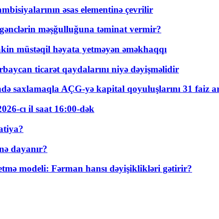
bisiyalarının əsas elementinə çevrilir
 gənclərin məşğulluğuna təminat vermir?
kin müstəqil həyata yetməyən əməkhaqqı
rbaycan ticarət qaydalarını niyə dəyişməlidir
ində saxlamaqla AÇG-yə kapital qoyuluşlarını 31 faiz ar
026-cı il saat 16:00-dək
atiya?
nə dayanır?
ə modeli: Fərman hansı dəyişiklikləri gətirir?