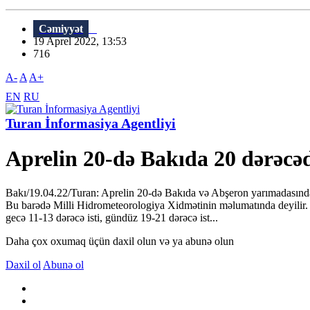
Cəmiyyət
19 Aprel 2022, 13:53
716
A-
A
A+
EN
RU
Turan İnformasiya Agentliyi
Aprelin 20-də Bakıda 20 dərəcədə
Bakı/19.04.22/Turan: Aprelin 20-də Bakıda və Abşeron yarımadasında h
Bu barədə Milli Hidrometeorologiya Xidmətinin məlumatında deyilir. 
gecə 11-13 dərəcə isti, gündüz 19-21 dərəcə ist...
Daha çox oxumaq üçün daxil olun və ya abunə olun
Daxil ol
Abunə ol