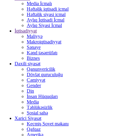
Media İcmalı
Həftəlik iqtisadi icmal
Həftəlik siyasi icmal
Aylıq İqtisadi İcmal
Aylıq Siyasi İcmal
İqtisadiyyat
Maliyyə
Makroiqtisadiyyat
Sənaye
Kənd təsərrüfatı
Biznes
Daxili siyasət
Qanunvericilik
Dövlət quruculuğu
Cəmiyyət
Gender
Din
İnsan Hüquqları
Media
Təhlükəsizlik
Sosial sahə
Xarici Siyasət
Keçmiş Sovet məkanı
Qafqaz
Amerika