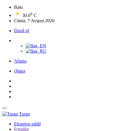
Bakı
0
30.6
C
Cümə, 7 Avqust 2026
Daxil ol
Abunə
Əlaqə
Turan
Ekspress təhlil
İcmallar