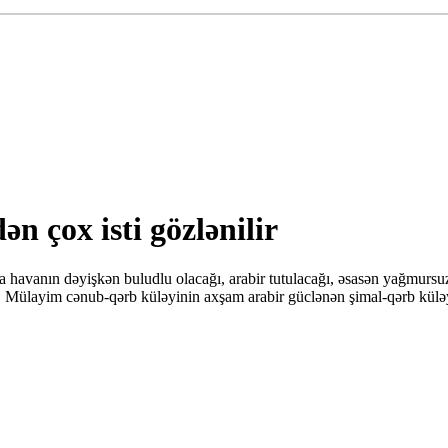
n çox isti gözlənilir
avanın dəyişkən buludlu olacağı, arabir tutulacağı, əsasən yağmursuz 
Mülayim cənub-qərb küləyinin axşam arabir güclənən şimal-qərb küləyi