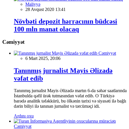
Maliyyə
28 Avqust 2020 13:41
Növbəti depozit hərracının büdcəsi
100 mln manat olacaq
Cəmiyyət
Cəmiyyət
6 Mart 2025, 20:06
Tanınmış jurnalist Mayis Əlizadə
vəfat edib
Tanınmış jurnalist Mayis Əlizadə martın 6-da səhər saatlarında
İstanbulda qəfil ürək tutmasından vəfat edib. O Türkiyə
barədə analitik təfəkkürü, bu ölkənin tarixi və siyasəti ilə bağlı
dərin biliyi ilə tanınan jurnalist və tərcüməçi idi.
Ardını oxu
Cəmiyyət