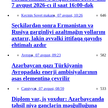
7 avqust 2026-cı il saat 16:00-dək
Keçmiş Sovet məkanı,
07 avqust, 10:26
646
Seçkilərdən sonra Ermənistan və
Rusiya gərginliyi azaltmağın yollarını
axtarır, lakin əvvəlki ittifaqa qayıdış
ehtimalı azdır
Avropa,
07 avqust, 09:23
582
Azərbaycan qazı Türkiyənin
Avropadakı enerji ambisiyalarının
əsas elementinə çevrilir
Cəmiyyət,
07 avqust, 08:59
533
Diplom var, iş yoxdur: Azərbaycanda
təhsil niyə gənclərin məşğulluğuna