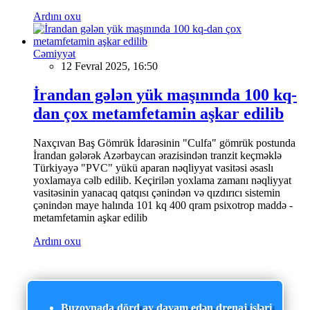
Ardını oxu
Cəmiyyət
12 Fevral 2025, 16:50
İrandan gələn yük maşınında 100 kq-
dan çox metamfetamin aşkar edilib
Naxçıvan Baş Gömrük İdarəsinin "Culfa" gömrük postunda
İrandan gələrək Azərbaycan ərazisindən tranzit keçməklə
Türkiyəyə "PVC" yükü aparan nəqliyyat vasitəsi əsaslı
yoxlamaya cəlb edilib. Keçirilən yoxlama zamanı nəqliyyat
vasitəsinin yanacaq qatqısı çənindən və qızdırıcı sistemin
çənindən maye halında 101 kq 400 qram psixotrop maddə -
metamfetamin aşkar edilib
Ardını oxu
Buzovnada dörd ay davam edən drenaj işləri