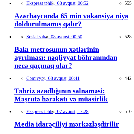
Ekspress təhlil,
08 avqust, 00:52
555
Azərbaycanda 65 min vakansiya niyə
doldurulmamış qalır?
Sosial sahə,
08 avqust, 00:50
528
Bakı metrosunun xətlərinin
ayrılması: nəqliyyat böhranından
necə qaçmaq olar?
Cəmiyyət,
08 avqust, 00:41
442
Təbriz azadlığının salnaməsi:
Məşrutə hərəkatı və müasirlik
Ekspress təhlil,
07 avqust, 17:28
510
Media idarəçiliyi mərkəzləşdirilir