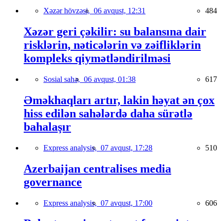
Xəzər hövzəsi,
06 avqust, 12:31
484
Xəzər geri çəkilir: su balansına dair
risklərin, nəticələrin və zəifliklərin
kompleks qiymətləndirilməsi
Sosial sahə,
06 avqust, 01:38
617
Əməkhaqları artır, lakin həyat ən çox
hiss edilən sahələrdə daha sürətlə
bahalaşır
Express analysis,
07 avqust, 17:28
510
Azerbaijan centralises media
governance
Express analysis,
07 avqust, 17:00
606