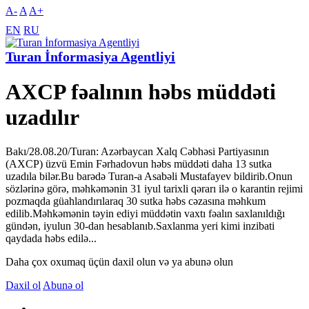
A-
A
A+
EN
RU
Turan İnformasiya Agentliyi
AXCP fəalının həbs müddəti
uzadılır
Bakı/28.08.20/Turan: Azərbaycan Xalq Cəbhəsi Partiyasının
(AXCP) üzvü Emin Fərhadovun həbs müddəti daha 13 sutka
uzadıla bilər.Bu barədə Turan-a Asabəli Mustafayev bildirib.Onun
sözlərinə görə, məhkəmənin 31 iyul tarixli qərarı ilə o karantin rejimi
pozmaqda güahlandırılaraq 30 sutka həbs cəzasına məhkum
edilib.Məhkəmənin təyin ediyi müddətin vaxtı fəalın saxlanıldığı
gündən, iyulun 30-dan hesablanıb.Saxlanma yeri kimi inzibati
qaydada həbs edilə...
Daha çox oxumaq üçün daxil olun və ya abunə olun
Daxil ol
Abunə ol