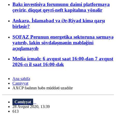
Bakı investisiya forumunu daimi platformaya
çevirir, diqqət qeyri-neft kapitalına yönəlir
Ankara, İslamabad və Ər-Riyad kimə qarşı
birləşir?
SOFAZ Perunun energetika sektoruna sərmayə
yatırıb, lakin sövdələşmənin məbləğini
açıqlamayıb
Media icmalı: 6 avqust saat 16:00-dan 7 avqust
2026-cı il saat 16:00-dək
Ana səhifə
Cəmiyyət
AXCP fəalının həbs müddəti uzadılır
Cəmiyyət
28 Avqust 2020, 13:39
613