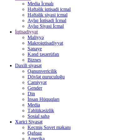
Media İcmalı
Həftəlik iqtisadi icmal
Həftəlik siyasi icmal
Aylıq İqtisadi İcmal
Aylıq Siyasi İcmal
İqtisadiyyat
Maliyyə
Makroiqtisadiyyat
Sənaye
Kənd təsərrüfatı
Biznes
Daxili siyasət
Qanunvericilik
Dövlət quruculuğu
Cəmiyyət
Gender
Din
İnsan Hüquqları
Media
Təhlükəsizlik
Sosial sahə
Xarici Siyasət
Keçmiş Sovet məkanı
Qafqaz
Amerika