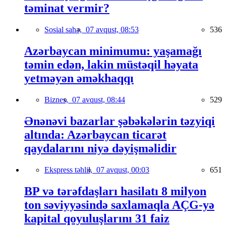
təminat vermir?
Sosial sahə,
07 avqust, 08:53
536
Azərbaycan minimumu: yaşamağı
təmin edən, lakin müstəqil həyata
yetməyən əməkhaqqı
Biznes,
07 avqust, 08:44
529
Ənənəvi bazarlar şəbəkələrin təzyiqi
altında: Azərbaycan ticarət
qaydalarını niyə dəyişməlidir
Ekspress təhlil,
07 avqust, 00:03
651
BP və tərəfdaşları hasilatı 8 milyon
ton səviyyəsində saxlamaqla AÇG-yə
kapital qoyuluşlarını 31 faiz