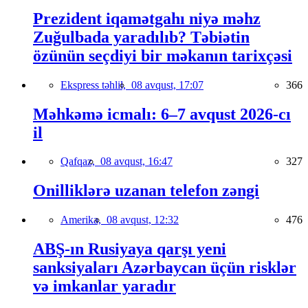
Prezident iqamətgahı niyə məhz
Zuğulbada yaradılıb? Təbiətin
özünün seçdiyi bir məkanın tarixçəsi
Ekspress təhlil,
08 avqust, 17:07
366
Məhkəmə icmalı: 6–7 avqust 2026-cı
il
Qafqaz,
08 avqust, 16:47
327
Onilliklərə uzanan telefon zəngi
Amerika,
08 avqust, 12:32
476
ABŞ-ın Rusiyaya qarşı yeni
sanksiyaları Azərbaycan üçün risklər
və imkanlar yaradır