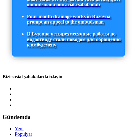
ombudsmana müraciətə səbəb olub
Four-month drainage works in Buzovna
prompt an appeal to the ombudsman
В Бузовна четырехмесячные работы по
водоотводу стали поводом для обращения
к омбудсмену
Bizi sosial şəbəkələrdə izləyin
Gündəmdə
Yeni
Populyar