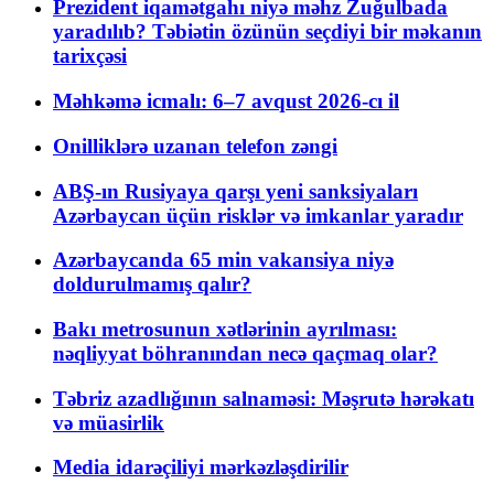
Prezident iqamətgahı niyə məhz Zuğulbada
yaradılıb? Təbiətin özünün seçdiyi bir məkanın
tarixçəsi
Məhkəmə icmalı: 6–7 avqust 2026-cı il
Onilliklərə uzanan telefon zəngi
ABŞ-ın Rusiyaya qarşı yeni sanksiyaları
Azərbaycan üçün risklər və imkanlar yaradır
Azərbaycanda 65 min vakansiya niyə
doldurulmamış qalır?
Bakı metrosunun xətlərinin ayrılması:
nəqliyyat böhranından necə qaçmaq olar?
Təbriz azadlığının salnaməsi: Məşrutə hərəkatı
və müasirlik
Media idarəçiliyi mərkəzləşdirilir