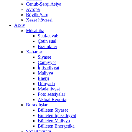
Cənub-Şərqi Asiya
Avropa
Böyük Şərq
Xəzər hövzəsi
Arxiv
Müsahibə
Sual-cavab
Çətin sual
Bizimkiler
Xəbərlər
Siyasət
Cəmiyyət
İqtisadiyyat
Maliyyə
Enerji
Dünyada
Mədəniyyət
Foto sessiyalar
Aktual Reportaj
Buraxılışlar
Bülleten Siyasət
Bülleten İqtisadiyyat
Bülleten Maliyyə
Bülleten Energetika
Söz istəyirəm