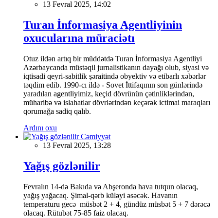
13 Fevral 2025, 14:02
Turan İnformasiya Agentliyinin
oxucularına müraciətı
Otuz ildən artıq bir müddətdə Turan İnformasiya Agentliyi
Azərbaycanda müstəqil jurnalistikanın dayağı olub, siyasi və
iqtisadi qeyri-sabitlik şəraitində obyektiv və etibarlı xəbərlər
təqdim edib. 1990-cı ildə - Sovet İttifaqının son günlərində
yaradılan agentliyimiz, keçid dövrünün çətinliklərindən,
müharibə və islahatlar dövrlərindən keçərək ictimai maraqları
qorumağa sadiq qalıb.
Ardını oxu
Cəmiyyət
13 Fevral 2025, 13:28
Yağış gözlənilir
Fevralın 14-də Bakıda və Abşeronda hava tutqun olacaq,
yağış yağacaq. Şimal-qərb küləyi əsəcək. Havanın
temperaturu gecə müsbət 2 + 4, gündüz müsbət 5 + 7 dərəcə
olacaq. Rütubət 75-85 faiz olacaq.