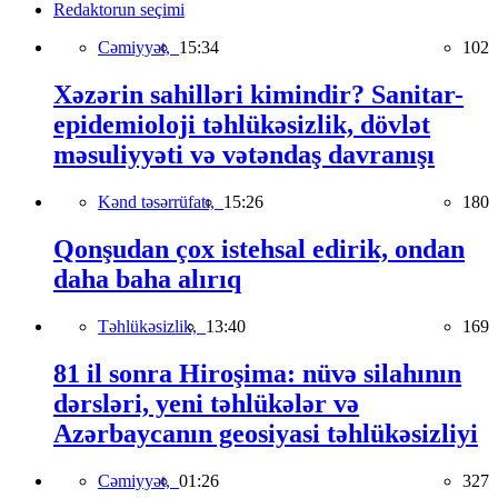
Redaktorun seçimi
Cəmiyyət,
15:34
102
Xəzərin sahilləri kimindir? Sanitar-
epidemioloji təhlükəsizlik, dövlət
məsuliyyəti və vətəndaş davranışı
Kənd təsərrüfatı,
15:26
180
Qonşudan çox istehsal edirik, ondan
daha baha alırıq
Təhlükəsizlik,
13:40
169
81 il sonra Hiroşima: nüvə silahının
dərsləri, yeni təhlükələr və
Azərbaycanın geosiyasi təhlükəsizliyi
Cəmiyyət,
01:26
327