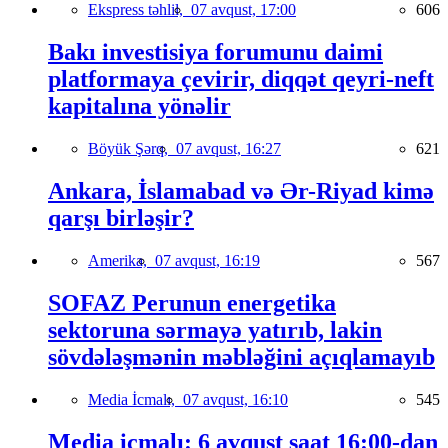
Ekspress təhlil,
07 avqust, 17:00
606
Bakı investisiya forumunu daimi
platformaya çevirir, diqqət qeyri-neft
kapitalına yönəlir
Böyük Şərq,
07 avqust, 16:27
621
Ankara, İslamabad və Ər-Riyad kimə
qarşı birləşir?
Amerika,
07 avqust, 16:19
567
SOFAZ Perunun energetika
sektoruna sərmayə yatırıb, lakin
sövdələşmənin məbləğini açıqlamayıb
Media İcmalı,
07 avqust, 16:10
545
Media icmalı: 6 avqust saat 16:00-dan