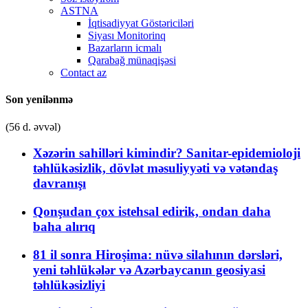
ASTNA
İqtisadiyyat Göstəriciləri
Siyası Monitorinq
Bazarların icmalı
Qarabağ münaqişəsi
Contact az
Son yenilənmə
(56 d. əvvəl)
Xəzərin sahilləri kimindir? Sanitar-epidemioloji
təhlükəsizlik, dövlət məsuliyyəti və vətəndaş
davranışı
Qonşudan çox istehsal edirik, ondan daha
baha alırıq
81 il sonra Hiroşima: nüvə silahının dərsləri,
yeni təhlükələr və Azərbaycanın geosiyasi
təhlükəsizliyi