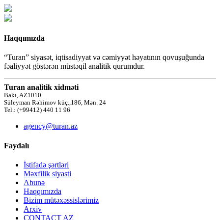
Haqqımızda
“Turan” siyasət, iqtisadiyyat və cəmiyyət həyatının qovuşuğunda
fəaliyyət göstərən müstəqil analitik qurumdur.
Turan analitik xidməti
Bakı, AZ1010
Süleyman Rəhimov küç.,186, Mən. 24
Tel.: (+99412) 440 11 96
agency@turan.az
Faydalı
İstifadə şərtləri
Məxfilik siyasti
Abunə
Haqqımızda
Bizim mütəxəssislərimiz
Arxiv
CONTACT AZ