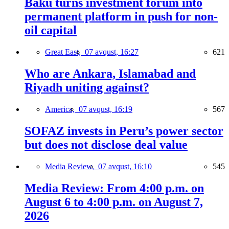
Baku turns investment forum into
permanent platform in push for non-
oil capital
Great East,
07 avqust, 16:27
621
Who are Ankara, Islamabad and
Riyadh uniting against?
America,
07 avqust, 16:19
567
SOFAZ invests in Peru’s power sector
but does not disclose deal value
Media Review,
07 avqust, 16:10
545
Media Review: From 4:00 p.m. on
August 6 to 4:00 p.m. on August 7,
2026