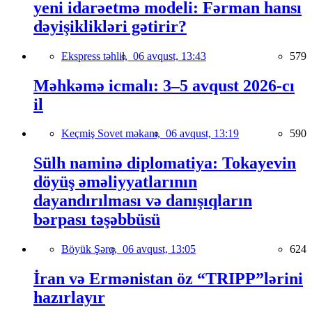
yeni idarəetmə modeli: Fərman hansı
dəyişiklikləri gətirir?
Ekspress təhlil,
06 avqust, 13:43
579
Məhkəmə icmalı: 3–5 avqust 2026-cı
il
Keçmiş Sovet məkanı,
06 avqust, 13:19
590
Sülh naminə diplomatiya: Tokayevin
döyüş əməliyyatlarının
dayandırılması və danışıqların
bərpası təşəbbüsü
Böyük Şərq,
06 avqust, 13:05
624
İran və Ermənistan öz “TRIPP”lərini
hazırlayır