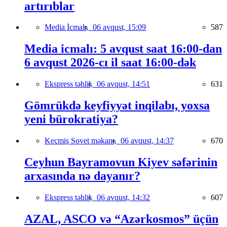
artırıblar
Media İcmalı,
06 avqust, 15:09
587
Media icmalı: 5 avqust saat 16:00-dan
6 avqust 2026-cı il saat 16:00-dək
Ekspress təhlil,
06 avqust, 14:51
631
Gömrükdə keyfiyyət inqilabı, yoxsa
yeni bürokratiya?
Keçmiş Sovet məkanı,
06 avqust, 14:37
670
Ceyhun Bayramovun Kiyev səfərinin
arxasında nə dayanır?
Ekspress təhlil,
06 avqust, 14:32
607
AZAL, ASCO və “Azərkosmos” üçün