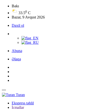
Bakı
0
33.5
C
Bazar, 9 Avqust 2026
Daxil ol
Abunə
Əlaqə
Turan
Ekspress təhlil
İcmallar