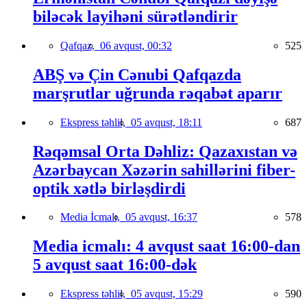
biləcək layihəni sürətləndirir
Qafqaz,
06 avqust, 00:32
525
ABŞ və Çin Cənubi Qafqazda
marşrutlar uğrunda rəqabət aparır
Ekspress təhlil,
05 avqust, 18:11
687
Rəqəmsal Orta Dəhliz: Qazaxıstan və
Azərbaycan Xəzərin sahillərini fiber-
optik xətlə birləşdirdi
Media İcmalı,
05 avqust, 16:37
578
Media icmalı: 4 avqust saat 16:00-dan
5 avqust saat 16:00-dək
Ekspress təhlil,
05 avqust, 15:29
590