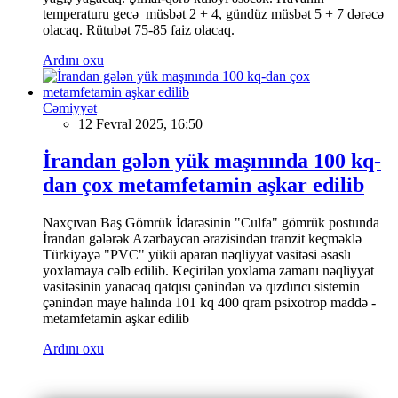
temperaturu gecə müsbət 2 + 4, gündüz müsbət 5 + 7 dərəcə
olacaq. Rütubət 75-85 faiz olacaq.
Ardını oxu
Cəmiyyət
12 Fevral 2025, 16:50
İrandan gələn yük maşınında 100 kq-
dan çox metamfetamin aşkar edilib
Naxçıvan Baş Gömrük İdarəsinin "Culfa" gömrük postunda
İrandan gələrək Azərbaycan ərazisindən tranzit keçməklə
Türkiyəyə "PVC" yükü aparan nəqliyyat vasitəsi əsaslı
yoxlamaya cəlb edilib. Keçirilən yoxlama zamanı nəqliyyat
vasitəsinin yanacaq qatqısı çənindən və qızdırıcı sistemin
çənindən maye halında 101 kq 400 qram psixotrop maddə -
metamfetamin aşkar edilib
Ardını oxu