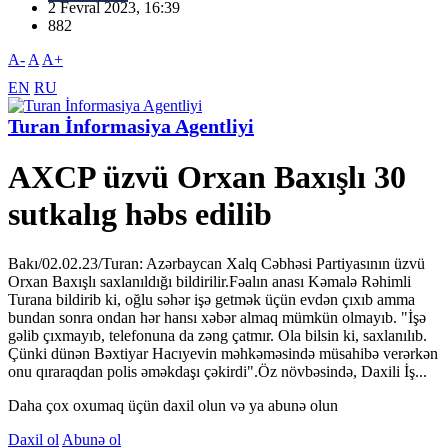
2 Fevral 2023, 16:39
882
A-
A
A+
EN
RU
Turan İnformasiya Agentliyi
AXCP üzvü Orxan Baxışlı 30
sutkalıg həbs edilib
Bakı/02.02.23/Turan: Azərbaycan Xalq Cəbhəsi Partiyasının üzvü
Orxan Baxışlı saxlanıldığı bildirilir.Fəalın anası Kəmalə Rəhimli
Turana bildirib ki, oğlu səhər işə getmək üçün evdən çıxıb amma
bundan sonra ondan hər hansı xəbər almaq mümkün olmayıb. "İşə
gəlib çıxmayıb, telefonuna da zəng çatmır. Ola bilsin ki, saxlanılıb.
Çünki dünən Bəxtiyar Hacıyevin məhkəməsində müsahibə verərkən
onu qıraraqdan polis əməkdaşı çəkirdi".Öz növbəsində, Daxili İş...
Daha çox oxumaq üçün daxil olun və ya abunə olun
Daxil ol
Abunə ol