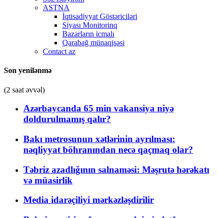
ASTNA
İqtisadiyyat Göstəriciləri
Siyası Monitorinq
Bazarların icmalı
Qarabağ münaqişəsi
Contact az
Son yenilənmə
(2 saat əvvəl)
Azərbaycanda 65 min vakansiya niyə
doldurulmamış qalır?
Bakı metrosunun xətlərinin ayrılması:
nəqliyyat böhranından necə qaçmaq olar?
Təbriz azadlığının salnaməsi: Məşrutə hərəkatı
və müasirlik
Media idarəçiliyi mərkəzləşdirilir