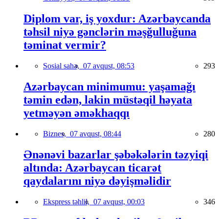
Diplom var, iş yoxdur: Azərbaycanda
təhsil niyə gənclərin məşğulluğuna
təminat vermir?
Sosial sahə,
07 avqust, 08:53
293
Azərbaycan minimumu: yaşamağı
təmin edən, lakin müstəqil həyata
yetməyən əməkhaqqı
Biznes,
07 avqust, 08:44
280
Ənənəvi bazarlar şəbəkələrin təzyiqi
altında: Azərbaycan ticarət
qaydalarını niyə dəyişməlidir
Ekspress təhlil,
07 avqust, 00:03
346