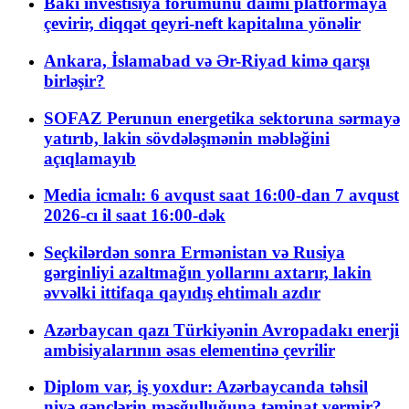
Bakı investisiya forumunu daimi platformaya
çevirir, diqqət qeyri-neft kapitalına yönəlir
Ankara, İslamabad və Ər-Riyad kimə qarşı
birləşir?
SOFAZ Perunun energetika sektoruna sərmayə
yatırıb, lakin sövdələşmənin məbləğini
açıqlamayıb
Media icmalı: 6 avqust saat 16:00-dan 7 avqust
2026-cı il saat 16:00-dək
Seçkilərdən sonra Ermənistan və Rusiya
gərginliyi azaltmağın yollarını axtarır, lakin
əvvəlki ittifaqa qayıdış ehtimalı azdır
Azərbaycan qazı Türkiyənin Avropadakı enerji
ambisiyalarının əsas elementinə çevrilir
Diplom var, iş yoxdur: Azərbaycanda təhsil
niyə gənclərin məşğulluğuna təminat vermir?