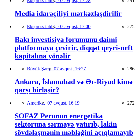
Ekspress təhlil,
07 avqust, 17:28
291
Media idarəçiliyi mərkəzləşdirilir
Ekspress təhlil,
07 avqust, 17:00
275
Bakı investisiya forumunu daimi
platformaya çevirir, diqqət qeyri-neft
kapitalına yönəlir
Böyük Şərq,
07 avqust, 16:27
286
Ankara, İslamabad və Ər-Riyad kimə
qarşı birləşir?
Amerika,
07 avqust, 16:19
272
SOFAZ Perunun energetika
sektoruna sərmayə yatırıb, lakin
sövdələşmənin məbləğini açıqlamayıb