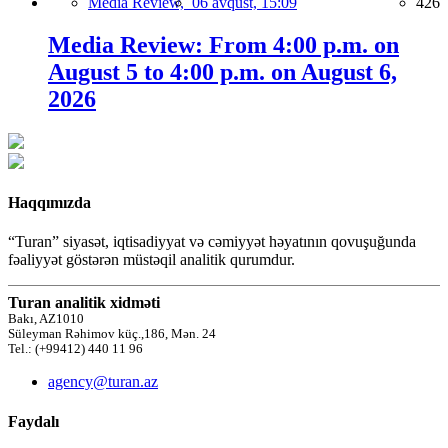
Media Review,
06 avqust, 15:09
426
Media Review: From 4:00 p.m. on
August 5 to 4:00 p.m. on August 6,
2026
Haqqımızda
“Turan” siyasət, iqtisadiyyat və cəmiyyət həyatının qovuşuğunda
fəaliyyət göstərən müstəqil analitik qurumdur.
Turan analitik xidməti
Bakı, AZ1010
Süleyman Rəhimov küç.,186, Mən. 24
Tel.: (+99412) 440 11 96
agency@turan.az
Faydalı