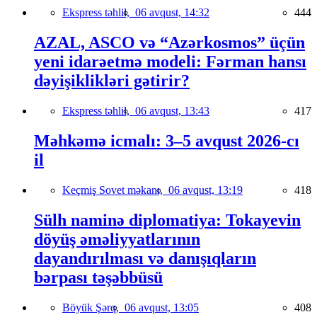
Ekspress təhlil,
06 avqust, 14:32
444
AZAL, ASCO və “Azərkosmos” üçün
yeni idarəetmə modeli: Fərman hansı
dəyişiklikləri gətirir?
Ekspress təhlil,
06 avqust, 13:43
417
Məhkəmə icmalı: 3–5 avqust 2026-cı
il
Keçmiş Sovet məkanı,
06 avqust, 13:19
418
Sülh naminə diplomatiya: Tokayevin
döyüş əməliyyatlarının
dayandırılması və danışıqların
bərpası təşəbbüsü
Böyük Şərq,
06 avqust, 13:05
408