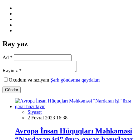
Rəy yaz
Ad *
Rəyiniz *
Oxudum və razıyam
Şərh göndərmə qaydaları
Göndər
Siyasət
2 Fevral 2023 16:38
Avropa İnsan Hüquqları Məhkəməsi
“Nardaran işi” üzrə qərar hazırlayır