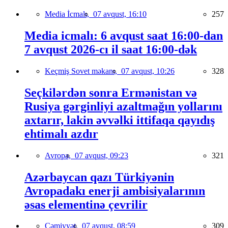
Media İcmalı,
07 avqust, 16:10
257
Media icmalı: 6 avqust saat 16:00-dan
7 avqust 2026-cı il saat 16:00-dək
Keçmiş Sovet məkanı,
07 avqust, 10:26
328
Seçkilərdən sonra Ermənistan və
Rusiya gərginliyi azaltmağın yollarını
axtarır, lakin əvvəlki ittifaqa qayıdış
ehtimalı azdır
Avropa,
07 avqust, 09:23
321
Azərbaycan qazı Türkiyənin
Avropadakı enerji ambisiyalarının
əsas elementinə çevrilir
Cəmiyyət,
07 avqust, 08:59
309