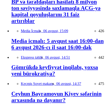
BP və tərəfdaşları hasilatı 8 milyon
ton səviyyəsində saxlamaqla AÇG-yə
kapital qoyuluşlarını 31 faiz
artırıblar
Media İcmalı,
06 avqust, 15:09
426
Media icmalı: 5 avqust saat 16:00-dan
6 avqust 2026-cı il saat 16:00-dək
Ekspress təhlil,
06 avqust, 14:51
442
Gömrükdə keyfiyyət inqilabı, yoxsa
yeni bürokratiya?
Keçmiş Sovet məkanı,
06 avqust, 14:37
475
Ceyhun Bayramovun Kiyev səfərinin
arxasında nə dayanır?