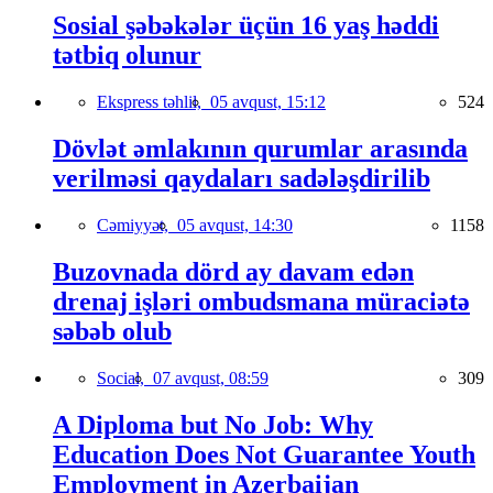
Sosial şəbəkələr üçün 16 yaş həddi
tətbiq olunur
Ekspress təhlil,
05 avqust, 15:12
524
Dövlət əmlakının qurumlar arasında
verilməsi qaydaları sadələşdirilib
Cəmiyyət,
05 avqust, 14:30
1158
Buzovnada dörd ay davam edən
drenaj işləri ombudsmana müraciətə
səbəb olub
Social,
07 avqust, 08:59
309
A Diploma but No Job: Why
Education Does Not Guarantee Youth
Employment in Azerbaijan