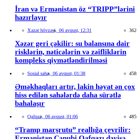
İran və Ermənistan öz “TRIPP”lərini
hazırlayır
Xəzər hövzəsi,
06 avqust, 12:31
362
Xəzər geri çəkilir: su balansına dair
risklərin, nəticələrin və zəifliklərin
kompleks qiymətləndirilməsi
Sosial sahə,
06 avqust, 01:38
458
Əməkhaqları artır, lakin həyat ən çox
hiss edilən sahələrdə daha sürətlə
bahalaşır
Qafqaz,
06 avqust, 01:06
485
“Tramp marşrutu” reallığa çevrilir:
Ermənistan Cənubi Qafqazı dəyişə