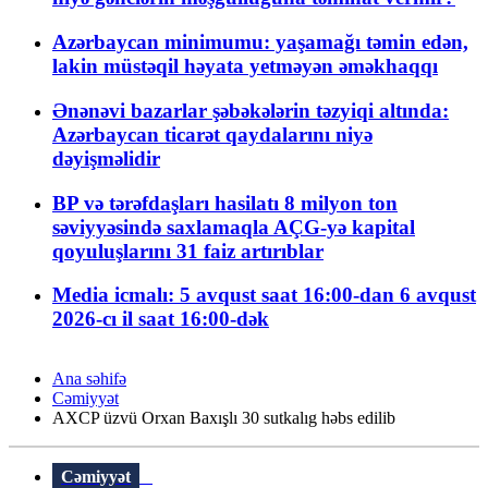
Azərbaycan minimumu: yaşamağı təmin edən,
lakin müstəqil həyata yetməyən əməkhaqqı
Ənənəvi bazarlar şəbəkələrin təzyiqi altında:
Azərbaycan ticarət qaydalarını niyə
dəyişməlidir
BP və tərəfdaşları hasilatı 8 milyon ton
səviyyəsində saxlamaqla AÇG-yə kapital
qoyuluşlarını 31 faiz artırıblar
Media icmalı: 5 avqust saat 16:00-dan 6 avqust
2026-cı il saat 16:00-dək
Ana səhifə
Cəmiyyət
AXCP üzvü Orxan Baxışlı 30 sutkalıg həbs edilib
Cəmiyyət