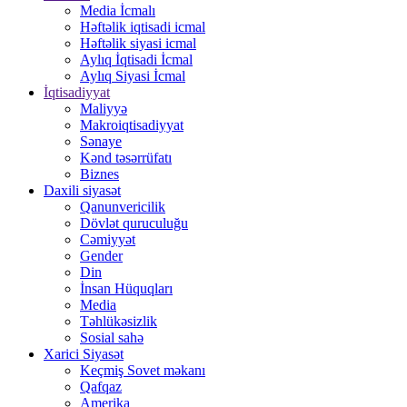
Media İcmalı
Həftəlik iqtisadi icmal
Həftəlik siyasi icmal
Aylıq İqtisadi İcmal
Aylıq Siyasi İcmal
İqtisadiyyat
Maliyyə
Makroiqtisadiyyat
Sənaye
Kənd təsərrüfatı
Biznes
Daxili siyasət
Qanunvericilik
Dövlət quruculuğu
Cəmiyyət
Gender
Din
İnsan Hüquqları
Media
Təhlükəsizlik
Sosial sahə
Xarici Siyasət
Keçmiş Sovet məkanı
Qafqaz
Amerika