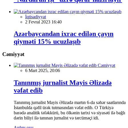
İqtisadiyyat
2 Fevral 2023 16:40
Azərbaycandan ixrac edilən çayın
qiyməti 15% ucuzlaşıb
Cəmiyyət
Cəmiyyət
6 Mart 2025, 20:06
Tanınmış jurnalist Mayis Əlizadə
vəfat edib
Tanınmış jurnalist Mayis Əlizadə martın 6-da səhər saatlarında
İstanbulda qəfil ürək tutmasından vəfat edib. O Türkiyə
barədə analitik təfəkkürü, bu ölkənin tarixi və siyasəti ilə bağlı
dərin biliyi ilə tanınan jurnalist və tərcüməçi idi.
Ardını oxu