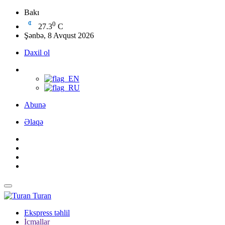
Bakı
0
27.3
C
Şənbə, 8 Avqust 2026
Daxil ol
Abunə
Əlaqə
Turan
Ekspress təhlil
İcmallar