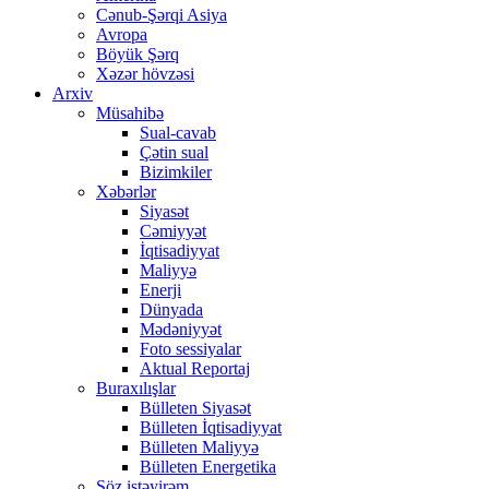
Cənub-Şərqi Asiya
Avropa
Böyük Şərq
Xəzər hövzəsi
Arxiv
Müsahibə
Sual-cavab
Çətin sual
Bizimkiler
Xəbərlər
Siyasət
Cəmiyyət
İqtisadiyyat
Maliyyə
Enerji
Dünyada
Mədəniyyət
Foto sessiyalar
Aktual Reportaj
Buraxılışlar
Bülleten Siyasət
Bülleten İqtisadiyyat
Bülleten Maliyyə
Bülleten Energetika
Söz istəyirəm