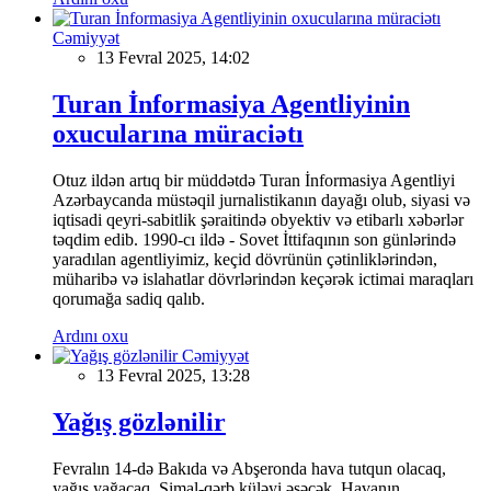
Cəmiyyət
13 Fevral 2025, 14:02
Turan İnformasiya Agentliyinin
oxucularına müraciətı
Otuz ildən artıq bir müddətdə Turan İnformasiya Agentliyi
Azərbaycanda müstəqil jurnalistikanın dayağı olub, siyasi və
iqtisadi qeyri-sabitlik şəraitində obyektiv və etibarlı xəbərlər
təqdim edib. 1990-cı ildə - Sovet İttifaqının son günlərində
yaradılan agentliyimiz, keçid dövrünün çətinliklərindən,
müharibə və islahatlar dövrlərindən keçərək ictimai maraqları
qorumağa sadiq qalıb.
Ardını oxu
Cəmiyyət
13 Fevral 2025, 13:28
Yağış gözlənilir
Fevralın 14-də Bakıda və Abşeronda hava tutqun olacaq,
yağış yağacaq. Şimal-qərb küləyi əsəcək. Havanın