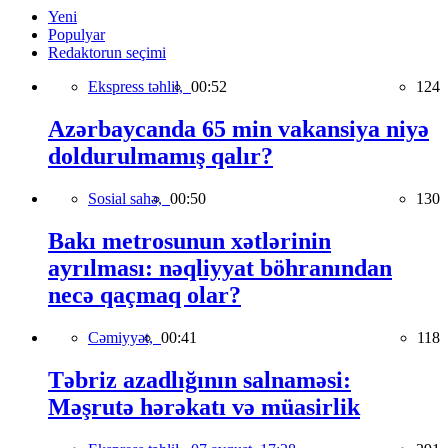
Yeni
Populyar
Redaktorun seçimi
Ekspress təhlil,
00:52
124
Azərbaycanda 65 min vakansiya niyə
doldurulmamış qalır?
Sosial sahə,
00:50
130
Bakı metrosunun xətlərinin
ayrılması: nəqliyyat böhranından
necə qaçmaq olar?
Cəmiyyət,
00:41
118
Təbriz azadlığının salnaməsi:
Məşrutə hərəkatı və müasirlik