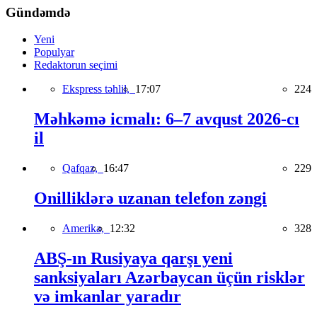
Gündəmdə
Yeni
Populyar
Redaktorun seçimi
Ekspress təhlil,
17:07
224
Məhkəmə icmalı: 6–7 avqust 2026-cı
il
Qafqaz,
16:47
229
Onilliklərə uzanan telefon zəngi
Amerika,
12:32
328
ABŞ-ın Rusiyaya qarşı yeni
sanksiyaları Azərbaycan üçün risklər
və imkanlar yaradır