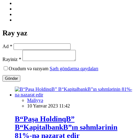
Rəy yaz
Ad *
Rəyiniz *
Oxudum və razıyam
Şərh göndərmə qaydaları
Göndər
Maliyyə
10 Yanvar 2023 11:42
В“Paşa HoldinqВ”
В“KapitalbankВ”ın səhmlərinin
81%-nə nəzarət edir