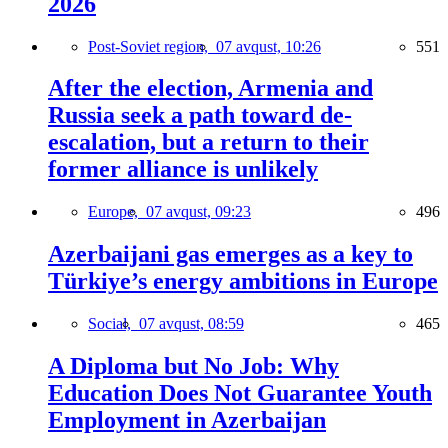
2026
Post-Soviet region,
07 avqust, 10:26
551
After the election, Armenia and
Russia seek a path toward de-
escalation, but a return to their
former alliance is unlikely
Europe,
07 avqust, 09:23
496
Azerbaijani gas emerges as a key to
Türkiye’s energy ambitions in Europe
Social,
07 avqust, 08:59
465
A Diploma but No Job: Why
Education Does Not Guarantee Youth
Employment in Azerbaijan