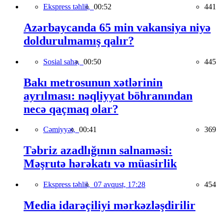
Ekspress təhlil,
00:52
441
Azərbaycanda 65 min vakansiya niyə
doldurulmamış qalır?
Sosial sahə,
00:50
445
Bakı metrosunun xətlərinin
ayrılması: nəqliyyat böhranından
necə qaçmaq olar?
Cəmiyyət,
00:41
369
Təbriz azadlığının salnaməsi:
Məşrutə hərəkatı və müasirlik
Ekspress təhlil,
07 avqust, 17:28
454
Media idarəçiliyi mərkəzləşdirilir