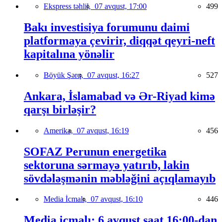
Ekspress təhlil,
07 avqust, 17:00
499
Bakı investisiya forumunu daimi
platformaya çevirir, diqqət qeyri-neft
kapitalına yönəlir
Böyük Şərq,
07 avqust, 16:27
527
Ankara, İslamabad və Ər-Riyad kimə
qarşı birləşir?
Amerika,
07 avqust, 16:19
456
SOFAZ Perunun energetika
sektoruna sərmayə yatırıb, lakin
sövdələşmənin məbləğini açıqlamayıb
Media İcmalı,
07 avqust, 16:10
446
Media icmalı: 6 avqust saat 16:00-dan