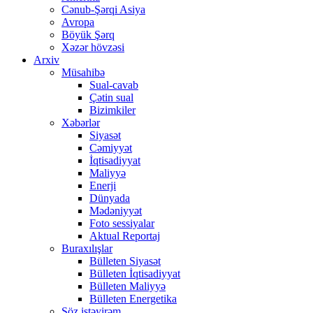
Cənub-Şərqi Asiya
Avropa
Böyük Şərq
Xəzər hövzəsi
Arxiv
Müsahibə
Sual-cavab
Çətin sual
Bizimkiler
Xəbərlər
Siyasət
Cəmiyyət
İqtisadiyyat
Maliyyə
Enerji
Dünyada
Mədəniyyət
Foto sessiyalar
Aktual Reportaj
Buraxılışlar
Bülleten Siyasət
Bülleten İqtisadiyyat
Bülleten Maliyyə
Bülleten Energetika
Söz istəyirəm