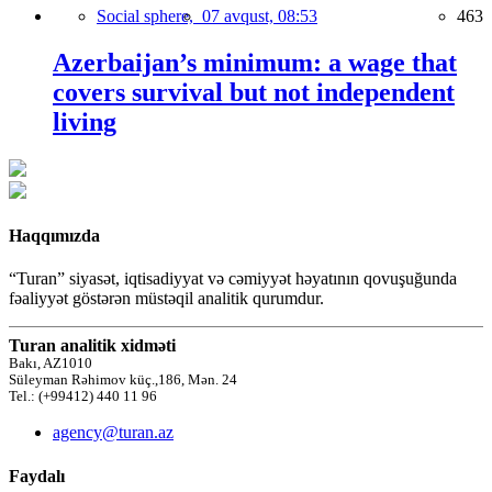
Social sphere,
07 avqust, 08:53
463
Azerbaijan’s minimum: a wage that
covers survival but not independent
living
Haqqımızda
“Turan” siyasət, iqtisadiyyat və cəmiyyət həyatının qovuşuğunda
fəaliyyət göstərən müstəqil analitik qurumdur.
Turan analitik xidməti
Bakı, AZ1010
Süleyman Rəhimov küç.,186, Mən. 24
Tel.: (+99412) 440 11 96
agency@turan.az
Faydalı