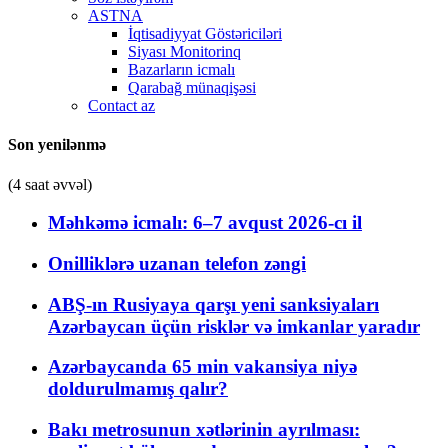
ASTNA
İqtisadiyyat Göstəriciləri
Siyası Monitorinq
Bazarların icmalı
Qarabağ münaqişəsi
Contact az
Son yenilənmə
(4 saat əvvəl)
Məhkəmə icmalı: 6–7 avqust 2026-cı il
Onilliklərə uzanan telefon zəngi
ABŞ-ın Rusiyaya qarşı yeni sanksiyaları
Azərbaycan üçün risklər və imkanlar yaradır
Azərbaycanda 65 min vakansiya niyə
doldurulmamış qalır?
Bakı metrosunun xətlərinin ayrılması: