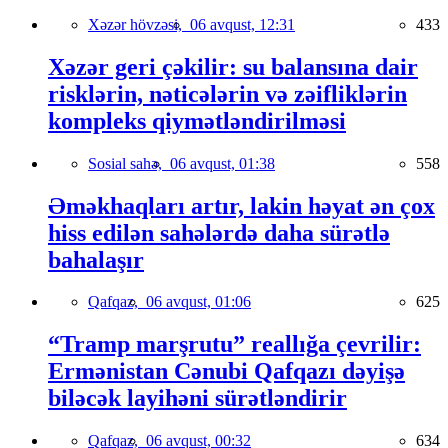
Xəzər hövzəsi,
06 avqust, 12:31
433
Xəzər geri çəkilir: su balansına dair
risklərin, nəticələrin və zəifliklərin
kompleks qiymətləndirilməsi
Sosial sahə,
06 avqust, 01:38
558
Əməkhaqları artır, lakin həyat ən çox
hiss edilən sahələrdə daha sürətlə
bahalaşır
Qafqaz,
06 avqust, 01:06
625
“Tramp marşrutu” reallığa çevrilir:
Ermənistan Cənubi Qafqazı dəyişə
biləcək layihəni sürətləndirir
Qafqaz,
06 avqust, 00:32
634