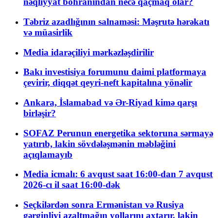
nəqliyyat böhranından necə qaçmaq olar?
Təbriz azadlığının salnaməsi: Məşrutə hərəkatı
və müasirlik
Media idarəçiliyi mərkəzləşdirilir
Bakı investisiya forumunu daimi platformaya
çevirir, diqqət qeyri-neft kapitalına yönəlir
Ankara, İslamabad və Ər-Riyad kimə qarşı
birləşir?
SOFAZ Perunun energetika sektoruna sərmayə
yatırıb, lakin sövdələşmənin məbləğini
açıqlamayıb
Media icmalı: 6 avqust saat 16:00-dan 7 avqust
2026-cı il saat 16:00-dək
Seçkilərdən sonra Ermənistan və Rusiya
gərginliyi azaltmağın yollarını axtarır, lakin