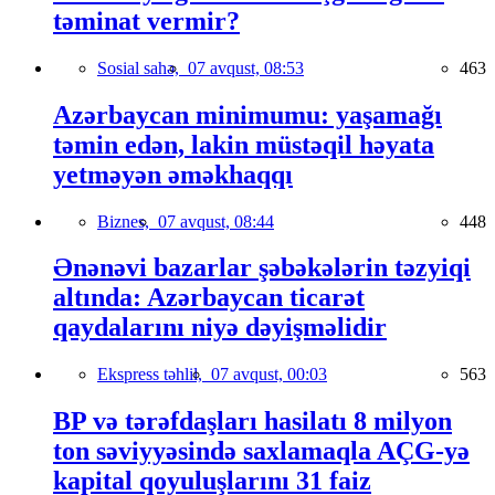
təminat vermir?
Sosial sahə,
07 avqust, 08:53
463
Azərbaycan minimumu: yaşamağı
təmin edən, lakin müstəqil həyata
yetməyən əməkhaqqı
Biznes,
07 avqust, 08:44
448
Ənənəvi bazarlar şəbəkələrin təzyiqi
altında: Azərbaycan ticarət
qaydalarını niyə dəyişməlidir
Ekspress təhlil,
07 avqust, 00:03
563
BP və tərəfdaşları hasilatı 8 milyon
ton səviyyəsində saxlamaqla AÇG-yə
kapital qoyuluşlarını 31 faiz