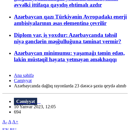
əvvəlki ittifaqa qayıdış ehtimalı azdır
Azərbaycan qazı Türkiyənin Avropadakı enerji
ambisiyalarının əsas elementinə çevrilir
Diplom var, iş yoxdur: Azərbaycanda təhsil
niyə gənclərin məşğulluğuna təminat vermir?
Azərbaycan minimumu: yaşamağı təmin edən,
lakin müstəqil həyata yetməyən əməkhaqqı
Ana səhifə
Cəmiyyət
Azərbaycanda dağlıq rayonlarda 23 dərəcə şaxta qeydə alınıb
Cəmiyyət
10 Yanvar 2023, 12:05
694
A-
A
A+
EN
RU