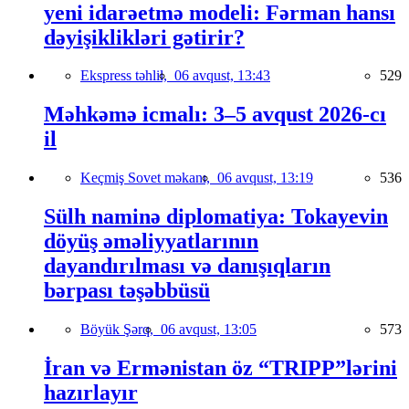
yeni idarəetmə modeli: Fərman hansı
dəyişiklikləri gətirir?
Ekspress təhlil,
06 avqust, 13:43
529
Məhkəmə icmalı: 3–5 avqust 2026-cı
il
Keçmiş Sovet məkanı,
06 avqust, 13:19
536
Sülh naminə diplomatiya: Tokayevin
döyüş əməliyyatlarının
dayandırılması və danışıqların
bərpası təşəbbüsü
Böyük Şərq,
06 avqust, 13:05
573
İran və Ermənistan öz “TRIPP”lərini
hazırlayır