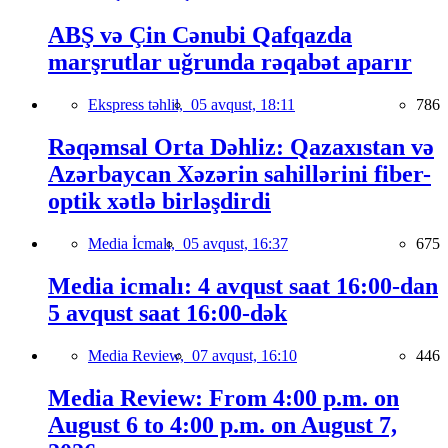
ABŞ və Çin Cənubi Qafqazda
marşrutlar uğrunda rəqabət aparır
Ekspress təhlil,
05 avqust, 18:11
786
Rəqəmsal Orta Dəhliz: Qazaxıstan və
Azərbaycan Xəzərin sahillərini fiber-
optik xətlə birləşdirdi
Media İcmalı,
05 avqust, 16:37
675
Media icmalı: 4 avqust saat 16:00-dan
5 avqust saat 16:00-dək
Media Review,
07 avqust, 16:10
446
Media Review: From 4:00 p.m. on
August 6 to 4:00 p.m. on August 7,