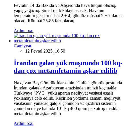
Fevralın 14-də Bakıda və Abşeronda hava tutqun olacaq,
yağış yağacaq. Şimal-qərb küləyi əsəcək. Havanın
temperaturu gecə müsbət 2 + 4, gündüz müsbət 5 + 7 dərəcə
olacaq. Rütubət 75-85 faiz olacaq.
Ardını oxu
Cəmiyyət
12 Fevral 2025, 16:50
İrandan gələn yük maşınında 100 kq-
dan çox metamfetamin aşkar edilib
Naxçıvan Baş Gömrük İdarəsinin "Culfa" gömrük postunda
İrandan gələrək Azərbaycan ərazisindən tranzit keçməklə
Türkiyəyə "PVC" yükü aparan nəqliyyat vasitəsi əsaslı
yoxlamaya cəlb edilib. Keçirilən yoxlama zamanı nəqliyyat
vasitəsinin yanacaq qatqısı çənindən və qızdırıcı sistemin
çənindən maye halında 101 kq 400 qram psixotrop maddə -
metamfetamin aşkar edilib
Ardını oxu