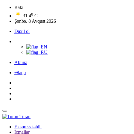
Bakı
0
31.4
C
Şənbə, 8 Avqust 2026
Daxil ol
Abunə
Əlaqə
Turan
Ekspress təhlil
İcmallar