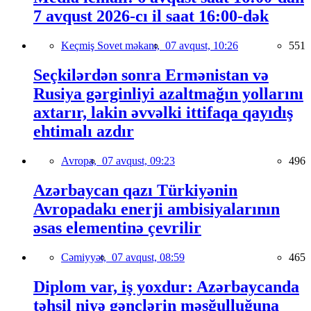
7 avqust 2026-cı il saat 16:00-dək
Keçmiş Sovet məkanı,
07 avqust, 10:26
551
Seçkilərdən sonra Ermənistan və
Rusiya gərginliyi azaltmağın yollarını
axtarır, lakin əvvəlki ittifaqa qayıdış
ehtimalı azdır
Avropa,
07 avqust, 09:23
496
Azərbaycan qazı Türkiyənin
Avropadakı enerji ambisiyalarının
əsas elementinə çevrilir
Cəmiyyət,
07 avqust, 08:59
465
Diplom var, iş yoxdur: Azərbaycanda
təhsil niyə gənclərin məşğulluğuna