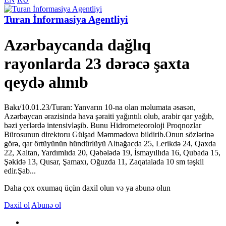
Turan İnformasiya Agentliyi
Azərbaycanda dağlıq
rayonlarda 23 dərəcə şaxta
qeydə alınıb
Bakı/10.01.23/Turan: Yanvarın 10-na olan məlumata əsasən,
Azərbaycan ərazisində hava şəraiti yağıntılı olub, arabir qar yağıb,
bəzi yerlərdə intensivləşib. Bunu Hidrometeoroloji Proqnozlar
Bürosunun direktoru Gülşad Məmmədova bildirib.Onun sözlərinə
görə, qar örtüyünün hündürlüyü Altıağacda 25, Lerikdə 24, Qaxda
22, Xaltan, Yardımlıda 20, Qəbələdə 19, İsmayıllıda 16, Qubada 15,
Şəkidə 13, Qusar, Şamaxı, Oğuzda 11, Zaqatalada 10 sm təşkil
edir.Şab...
Daha çox oxumaq üçün daxil olun və ya abunə olun
Daxil ol
Abunə ol