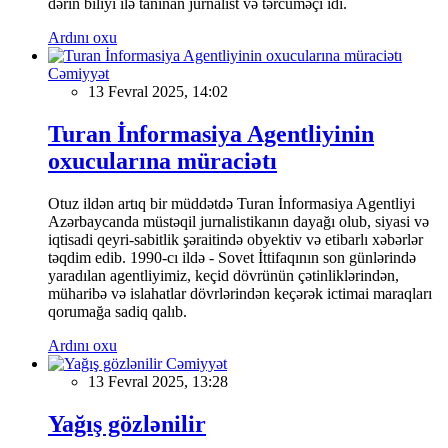
dərin biliyi ilə tanınan jurnalist və tərcüməçi idi.
Ardını oxu
Cəmiyyət
13 Fevral 2025, 14:02
Turan İnformasiya Agentliyinin
oxucularına müraciətı
Otuz ildən artıq bir müddətdə Turan İnformasiya Agentliyi
Azərbaycanda müstəqil jurnalistikanın dayağı olub, siyasi və
iqtisadi qeyri-sabitlik şəraitində obyektiv və etibarlı xəbərlər
təqdim edib. 1990-cı ildə - Sovet İttifaqının son günlərində
yaradılan agentliyimiz, keçid dövrünün çətinliklərindən,
müharibə və islahatlar dövrlərindən keçərək ictimai maraqları
qorumağa sadiq qalıb.
Ardını oxu
Cəmiyyət
13 Fevral 2025, 13:28
Yağış gözlənilir