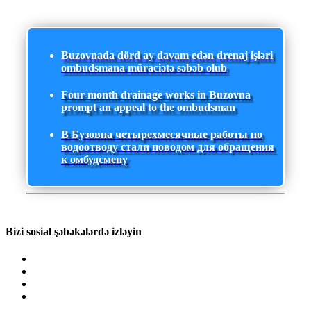
Buzovnada dörd ay davam edən drenaj işləri
ombudsmana müraciətə səbəb olub
Four-month drainage works in Buzovna
prompt an appeal to the ombudsman
В Бузовна четырехмесячные работы по
водоотводу стали поводом для обращения
к омбудсмену
Bizi sosial şəbəkələrdə izləyin