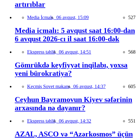
artırıblar
Media İcmalı,
06 avqust, 15:09
527
Media icmalı: 5 avqust saat 16:00-dan
6 avqust 2026-cı il saat 16:00-dək
Ekspress təhlil,
06 avqust, 14:51
568
Gömrükdə keyfiyyət inqilabı, yoxsa
yeni bürokratiya?
Keçmiş Sovet məkanı,
06 avqust, 14:37
605
Ceyhun Bayramovun Kiyev səfərinin
arxasında nə dayanır?
Ekspress təhlil,
06 avqust, 14:32
551
AZAL, ASCO və “Azərkosmos” üçün