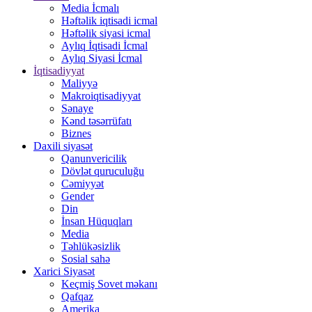
Media İcmalı
Həftəlik iqtisadi icmal
Həftəlik siyasi icmal
Aylıq İqtisadi İcmal
Aylıq Siyasi İcmal
İqtisadiyyat
Maliyyə
Makroiqtisadiyyat
Sənaye
Kənd təsərrüfatı
Biznes
Daxili siyasət
Qanunvericilik
Dövlət quruculuğu
Cəmiyyət
Gender
Din
İnsan Hüquqları
Media
Təhlükəsizlik
Sosial sahə
Xarici Siyasət
Keçmiş Sovet məkanı
Qafqaz
Amerika