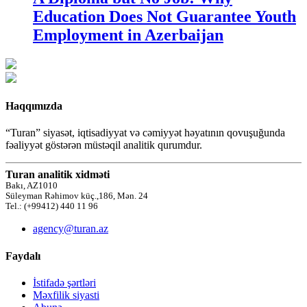
Education Does Not Guarantee Youth
Employment in Azerbaijan
Haqqımızda
“Turan” siyasət, iqtisadiyyat və cəmiyyət həyatının qovuşuğunda
fəaliyyət göstərən müstəqil analitik qurumdur.
Turan analitik xidməti
Bakı, AZ1010
Süleyman Rəhimov küç.,186, Mən. 24
Tel.: (+99412) 440 11 96
agency@turan.az
Faydalı
İstifadə şərtləri
Məxfilik siyasti