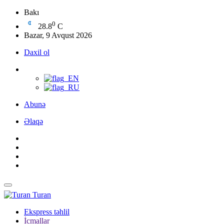
Bakı
0
28.8
C
Bazar, 9 Avqust 2026
Daxil ol
Abunə
Əlaqə
Turan
Ekspress təhlil
İcmallar