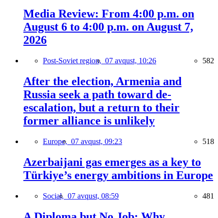
Media Review: From 4:00 p.m. on
August 6 to 4:00 p.m. on August 7,
2026
Post-Soviet region,
07 avqust, 10:26
582
After the election, Armenia and
Russia seek a path toward de-
escalation, but a return to their
former alliance is unlikely
Europe,
07 avqust, 09:23
518
Azerbaijani gas emerges as a key to
Türkiye’s energy ambitions in Europe
Social,
07 avqust, 08:59
481
A Diploma but No Job: Why