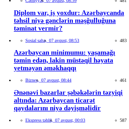
Cəmiyyət,
07 avqust, 08:59
481
Diplom var, iş yoxdur: Azərbaycanda
təhsil niyə gənclərin məşğulluğuna
təminat vermir?
Sosial sahə,
07 avqust, 08:53
483
Azərbaycan minimumu: yaşamağı
təmin edən, lakin müstəqil həyata
yetməyən əməkhaqqı
Biznes,
07 avqust, 08:44
461
Ənənəvi bazarlar şəbəkələrin təzyiqi
altında: Azərbaycan ticarət
qaydalarını niyə dəyişməlidir
Ekspress təhlil,
07 avqust, 00:03
587