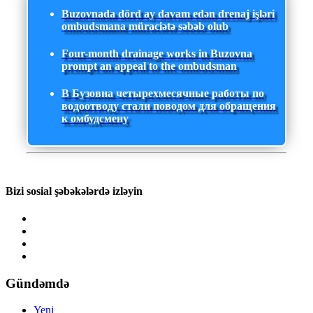
Buzovnada dörd ay davam edən drenaj işləri
ombudsmana müraciətə səbəb olub
Four-month drainage works in Buzovna
prompt an appeal to the ombudsman
В Бузовна четырехмесячные работы по
водоотводу стали поводом для обращения
к омбудсмену
Bizi sosial şəbəkələrdə izləyin
Gündəmdə
Yeni