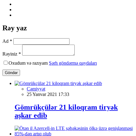
Rəy yaz
Ad *
Rəyiniz *
Oxudum və razıyam
Şərh göndərmə qaydaları
Göndər
Cəmiyyət
25 Yanvar 2021 17:33
Gömrükçülər 21 kiloqram tiryək
aşkar edib