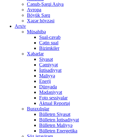
Cənub-Şərqi Asiya
Avropa
Böyük Şərq
Xəzər hövzəsi
Arxiv
Müsahibə
Sual-cavab
Çətin sual
Bizimkiler
Xəbərlər
Siyasət
Cəmiyyət
İqtisadiyyat
Maliyyə
Enerji
Dünyada
Mədəniyyət
Foto sessiyalar
Aktual Reportaj
Buraxılışlar
Bülleten Siyasət
Bülleten İqtisadiyyat
Bülleten Maliyyə
Bülleten Energetika
Söz istəyirəm