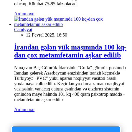
olacaq. Rütubət 75-85 faiz olacaq.
Ardını oxu
Cəmiyyət
12 Fevral 2025, 16:50
İrandan gələn yük maşınında 100 kq-
dan çox metamfetamin aşkar edilib
Naxçıvan Baş Gömrük İdarəsinin "Culfa" gömrük postunda
İrandan gələrək Azərbaycan ərazisindən tranzit keçməklə
Türkiyəyə "PVC" yükü aparan nəqliyyat vasitəsi əsaslı
yoxlamaya cəlb edilib. Keçirilən yoxlama zamanı nəqliyyat
vasitəsinin yanacaq qatqısı çənindən və qızdırıcı sistemin
çənindən maye halında 101 kq 400 qram psixotrop maddə -
metamfetamin aşkar edilib
Ardını oxu