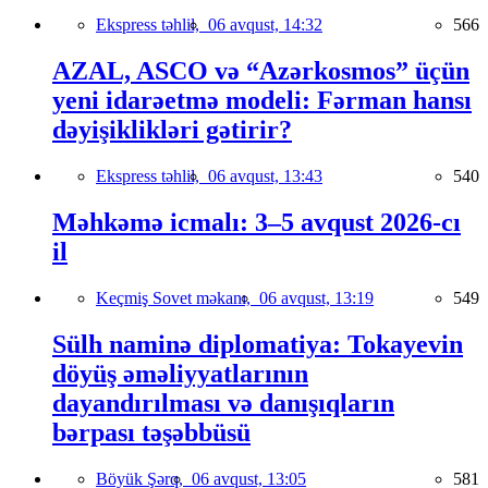
Ekspress təhlil,
06 avqust, 14:32
566
AZAL, ASCO və “Azərkosmos” üçün
yeni idarəetmə modeli: Fərman hansı
dəyişiklikləri gətirir?
Ekspress təhlil,
06 avqust, 13:43
540
Məhkəmə icmalı: 3–5 avqust 2026-cı
il
Keçmiş Sovet məkanı,
06 avqust, 13:19
549
Sülh naminə diplomatiya: Tokayevin
döyüş əməliyyatlarının
dayandırılması və danışıqların
bərpası təşəbbüsü
Böyük Şərq,
06 avqust, 13:05
581