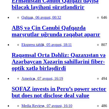
Ermənistan Cənubi Qafqazı dəyişə
biləcək layihəni sürətləndirir
Qafqaz,
06 avqust, 00:32
646
ABŞ və Çin Cənubi Qafqazda
marşrutlar uğrunda rəqabət aparır
Ekspress təhlil,
05 avqust, 18:11
807
Rəqəmsal Orta Dəhliz: Qazaxıstan və
Azərbaycan Xəzərin sahillərini fiber-
optik xətlə birləşdirdi
America,
07 avqust, 16:19
494
SOFAZ invests in Peru’s power sector
but does not disclose deal value
Media Review,
07 avqust, 16:10
486