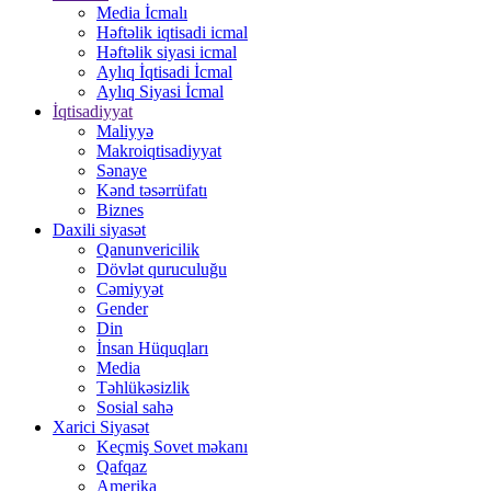
Media İcmalı
Həftəlik iqtisadi icmal
Həftəlik siyasi icmal
Aylıq İqtisadi İcmal
Aylıq Siyasi İcmal
İqtisadiyyat
Maliyyə
Makroiqtisadiyyat
Sənaye
Kənd təsərrüfatı
Biznes
Daxili siyasət
Qanunvericilik
Dövlət quruculuğu
Cəmiyyət
Gender
Din
İnsan Hüquqları
Media
Təhlükəsizlik
Sosial sahə
Xarici Siyasət
Keçmiş Sovet məkanı
Qafqaz
Amerika