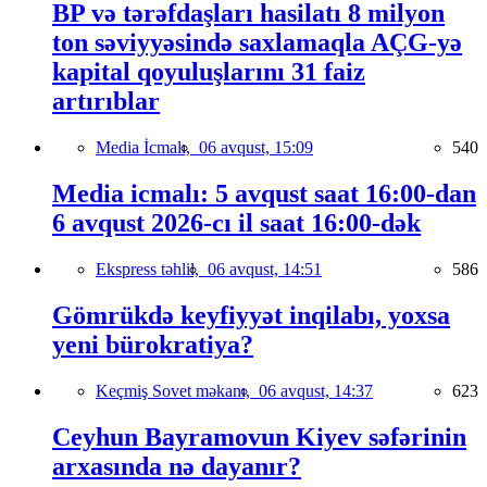
BP və tərəfdaşları hasilatı 8 milyon
ton səviyyəsində saxlamaqla AÇG-yə
kapital qoyuluşlarını 31 faiz
artırıblar
Media İcmalı,
06 avqust, 15:09
540
Media icmalı: 5 avqust saat 16:00-dan
6 avqust 2026-cı il saat 16:00-dək
Ekspress təhlil,
06 avqust, 14:51
586
Gömrükdə keyfiyyət inqilabı, yoxsa
yeni bürokratiya?
Keçmiş Sovet məkanı,
06 avqust, 14:37
623
Ceyhun Bayramovun Kiyev səfərinin
arxasında nə dayanır?