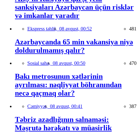
sanksiyaları Azərbaycan üçün risklər
və imkanlar yaradır
Ekspress təhlil,
08 avqust, 00:52
481
Azərbaycanda 65 min vakansiya niyə
doldurulmamış qalır?
Sosial sahə,
08 avqust, 00:50
470
Bakı metrosunun xətlərinin
ayrılması: nəqliyyat böhranından
necə qaçmaq olar?
Cəmiyyət,
08 avqust, 00:41
387
Təbriz azadlığının salnaməsi:
Məşrutə hərəkatı və müasirlik