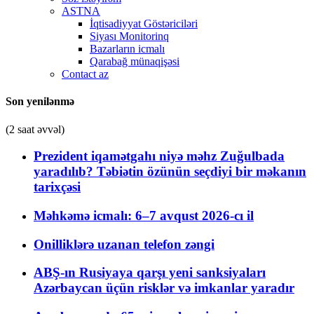
ASTNA
İqtisadiyyat Göstəriciləri
Siyası Monitorinq
Bazarların icmalı
Qarabağ münaqişəsi
Contact az
Son yenilənmə
(2 saat əvvəl)
Prezident iqamətgahı niyə məhz Zuğulbada
yaradılıb? Təbiətin özünün seçdiyi bir məkanın
tarixçəsi
Məhkəmə icmalı: 6–7 avqust 2026-cı il
Onilliklərə uzanan telefon zəngi
ABŞ-ın Rusiyaya qarşı yeni sanksiyaları
Azərbaycan üçün risklər və imkanlar yaradır