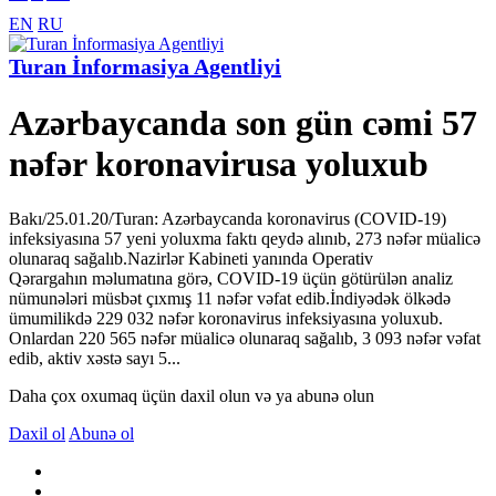
EN
RU
Turan İnformasiya Agentliyi
Azərbaycanda son gün cəmi 57
nəfər koronavirusa yoluxub
Bakı/25.01.20/Turan: Azərbaycanda koronavirus (COVID-19)
infeksiyasına 57 yeni yoluxma faktı qeydə alınıb, 273 nəfər müalicə
olunaraq sağalıb.Nazirlər Kabineti yanında Operativ
Qərargahın məlumatına görə, COVID-19 üçün götürülən analiz
nümunələri müsbət çıxmış 11 nəfər vəfat edib.İndiyədək ölkədə
ümumilikdə 229 032 nəfər koronavirus infeksiyasına yoluxub.
Onlardan 220 565 nəfər müalicə olunaraq sağalıb, 3 093 nəfər vəfat
edib, aktiv xəstə sayı 5...
Daha çox oxumaq üçün daxil olun və ya abunə olun
Daxil ol
Abunə ol