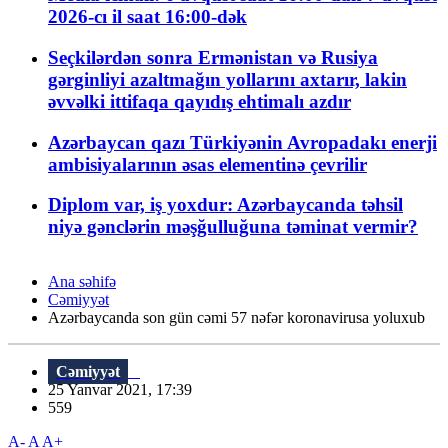
2026-cı il saat 16:00-dək
Seçkilərdən sonra Ermənistan və Rusiya
gərginliyi azaltmağın yollarını axtarır, lakin
əvvəlki ittifaqa qayıdış ehtimalı azdır
Azərbaycan qazı Türkiyənin Avropadakı enerji
ambisiyalarının əsas elementinə çevrilir
Diplom var, iş yoxdur: Azərbaycanda təhsil
niyə gənclərin məşğulluğuna təminat vermir?
Ana səhifə
Cəmiyyət
Azərbaycanda son gün cəmi 57 nəfər koronavirusa yoluxub
Cəmiyyət
25 Yanvar 2021, 17:39
559
A-
A
A+