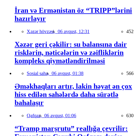
İran və Ermənistan öz “TRIPP”lərini
hazırlayır
Xəzər hövzəsi,
06 avqust, 12:31
452
Xəzər geri çəkilir: su balansına dair
risklərin, nəticələrin və zəifliklərin
kompleks qiymətləndirilməsi
Sosial sahə,
06 avqust, 01:38
566
Əməkhaqları artır, lakin həyat ən çox
hiss edilən sahələrdə daha sürətlə
bahalaşır
Qafqaz,
06 avqust, 01:06
630
“Tramp marşrutu” reallığa çevrilir: