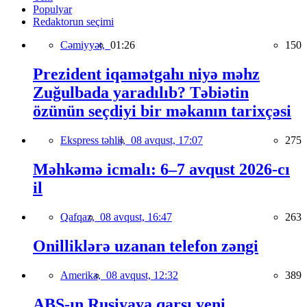
Populyar
Redaktorun seçimi
Cəmiyyət,
01:26
150
Prezident iqamətgahı niyə məhz
Zuğulbada yaradılıb? Təbiətin
özünün seçdiyi bir məkanın tarixçəsi
Ekspress təhlil,
08 avqust, 17:07
275
Məhkəmə icmalı: 6–7 avqust 2026-cı
il
Qafqaz,
08 avqust, 16:47
263
Onilliklərə uzanan telefon zəngi
Amerika,
08 avqust, 12:32
389
ABŞ-ın Rusiyaya qarşı yeni