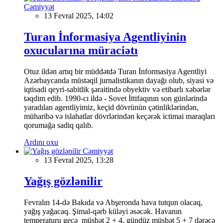
Cəmiyyət
13 Fevral 2025, 14:02
Turan İnformasiya Agentliyinin
oxucularına müraciətı
Otuz ildən artıq bir müddətdə Turan İnformasiya Agentliyi
Azərbaycanda müstəqil jurnalistikanın dayağı olub, siyasi və
iqtisadi qeyri-sabitlik şəraitində obyektiv və etibarlı xəbərlər
təqdim edib. 1990-cı ildə - Sovet İttifaqının son günlərində
yaradılan agentliyimiz, keçid dövrünün çətinliklərindən,
müharibə və islahatlar dövrlərindən keçərək ictimai maraqları
qorumağa sadiq qalıb.
Ardını oxu
Cəmiyyət
13 Fevral 2025, 13:28
Yağış gözlənilir
Fevralın 14-də Bakıda və Abşeronda hava tutqun olacaq,
yağış yağacaq. Şimal-qərb küləyi əsəcək. Havanın
temperaturu gecə müsbət 2 + 4, gündüz müsbət 5 + 7 dərəcə