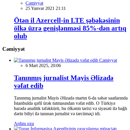
Cəmiyyət
25 Yanvar 2021 21:11
Ötən il Azercell-in LTE şəbəkəsinin
ölkə üzrə genişlənməsi 85%-dən artıq
olub
Cəmiyyət
Cəmiyyət
6 Mart 2025, 20:06
Tanınmış jurnalist Mayis Əlizadə
vəfat edib
Tanınmış jurnalist Mayis Əlizadə martın 6-da səhər saatlarında
İstanbulda qəfil ürək tutmasından vəfat edib. O Türkiyə
barədə analitik təfəkkürü, bu ölkənin tarixi və siyasəti ilə bağlı
dərin biliyi ilə tanınan jurnalist və tərcüməçi idi.
Ardını oxu