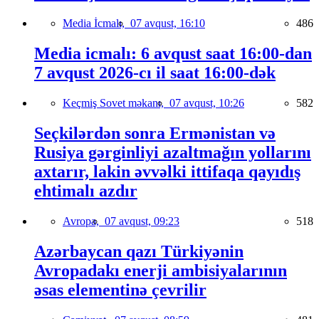
Media İcmalı,
07 avqust, 16:10
486
Media icmalı: 6 avqust saat 16:00-dan
7 avqust 2026-cı il saat 16:00-dək
Keçmiş Sovet məkanı,
07 avqust, 10:26
582
Seçkilərdən sonra Ermənistan və
Rusiya gərginliyi azaltmağın yollarını
axtarır, lakin əvvəlki ittifaqa qayıdış
ehtimalı azdır
Avropa,
07 avqust, 09:23
518
Azərbaycan qazı Türkiyənin
Avropadakı enerji ambisiyalarının
əsas elementinə çevrilir