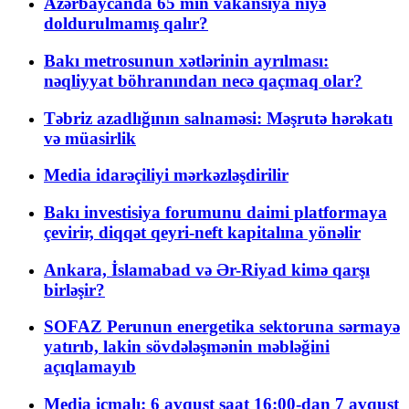
Azərbaycanda 65 min vakansiya niyə
doldurulmamış qalır?
Bakı metrosunun xətlərinin ayrılması:
nəqliyyat böhranından necə qaçmaq olar?
Təbriz azadlığının salnaməsi: Məşrutə hərəkatı
və müasirlik
Media idarəçiliyi mərkəzləşdirilir
Bakı investisiya forumunu daimi platformaya
çevirir, diqqət qeyri-neft kapitalına yönəlir
Ankara, İslamabad və Ər-Riyad kimə qarşı
birləşir?
SOFAZ Perunun energetika sektoruna sərmayə
yatırıb, lakin sövdələşmənin məbləğini
açıqlamayıb
Media icmalı: 6 avqust saat 16:00-dan 7 avqust