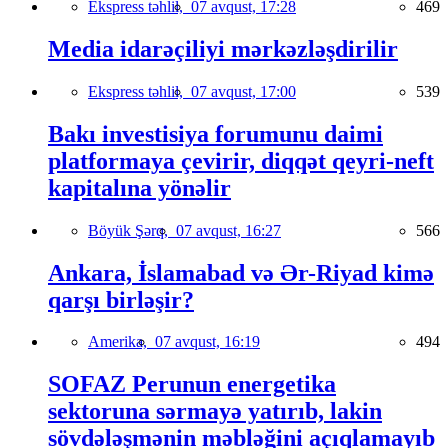
Ekspress təhlil,
07 avqust, 17:28
469
Media idarəçiliyi mərkəzləşdirilir
Ekspress təhlil,
07 avqust, 17:00
539
Bakı investisiya forumunu daimi
platformaya çevirir, diqqət qeyri-neft
kapitalına yönəlir
Böyük Şərq,
07 avqust, 16:27
566
Ankara, İslamabad və Ər-Riyad kimə
qarşı birləşir?
Amerika,
07 avqust, 16:19
494
SOFAZ Perunun energetika
sektoruna sərmayə yatırıb, lakin
sövdələşmənin məbləğini açıqlamayıb