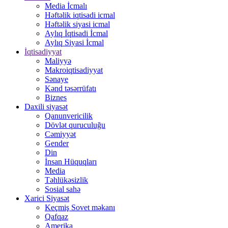
Media İcmalı
Həftəlik iqtisadi icmal
Həftəlik siyasi icmal
Aylıq İqtisadi İcmal
Aylıq Siyasi İcmal
İqtisadiyyat
Maliyyə
Makroiqtisadiyyat
Sənaye
Kənd təsərrüfatı
Biznes
Daxili siyasət
Qanunvericilik
Dövlət quruculuğu
Cəmiyyət
Gender
Din
İnsan Hüquqları
Media
Təhlükəsizlik
Sosial sahə
Xarici Siyasət
Keçmiş Sovet məkanı
Qafqaz
Amerika