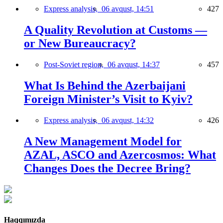
Express analysis,
06 avqust, 14:51
427
A Quality Revolution at Customs —
or New Bureaucracy?
Post-Soviet region,
06 avqust, 14:37
457
What Is Behind the Azerbaijani
Foreign Minister’s Visit to Kyiv?
Express analysis,
06 avqust, 14:32
426
A New Management Model for
AZAL, ASCO and Azercosmos: What
Changes Does the Decree Bring?
Haqqımızda