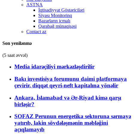
ASTNA
İqtisadiyyat Göstəriciləri
Siyası Monitorinq
Bazarların icmalı
Qarabağ münaqişəsi
Contact az
Son yenilənmə
(5 saat əvvəl)
Media idarəçiliyi mərkəzləşdirilir
Bakı investisiya forumunu daimi platformaya
çevirir, diqqət qeyri-neft kapitalına yönəlir
Ankara, İslamabad və Ər-Riyad kimə qarşı
birləşir?
SOFAZ Perunun energetika sektoruna sərmayə
yatırıb, lakin sövdələşmənin məbləğini
açıqlamayıb