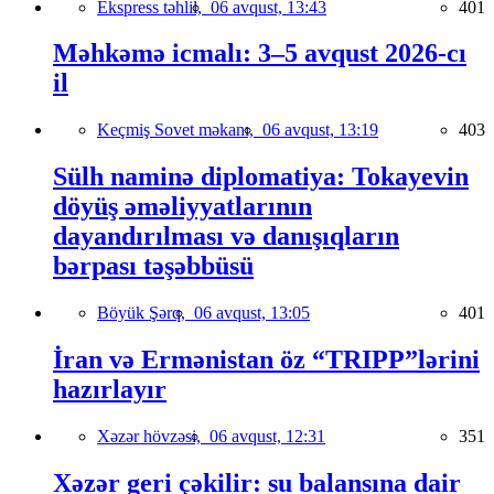
Ekspress təhlil,
06 avqust, 13:43
401
Məhkəmə icmalı: 3–5 avqust 2026-cı
il
Keçmiş Sovet məkanı,
06 avqust, 13:19
403
Sülh naminə diplomatiya: Tokayevin
döyüş əməliyyatlarının
dayandırılması və danışıqların
bərpası təşəbbüsü
Böyük Şərq,
06 avqust, 13:05
401
İran və Ermənistan öz “TRIPP”lərini
hazırlayır
Xəzər hövzəsi,
06 avqust, 12:31
351
Xəzər geri çəkilir: su balansına dair