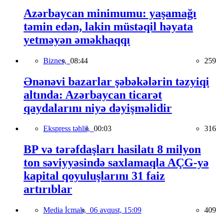
Azərbaycan minimumu: yaşamağı
təmin edən, lakin müstəqil həyata
yetməyən əməkhaqqı
Biznes,
08:44
259
Ənənəvi bazarlar şəbəkələrin təzyiqi
altında: Azərbaycan ticarət
qaydalarını niyə dəyişməlidir
Ekspress təhlil,
00:03
316
BP və tərəfdaşları hasilatı 8 milyon
ton səviyyəsində saxlamaqla AÇG-yə
kapital qoyuluşlarını 31 faiz
artırıblar
Media İcmalı,
06 avqust, 15:09
409