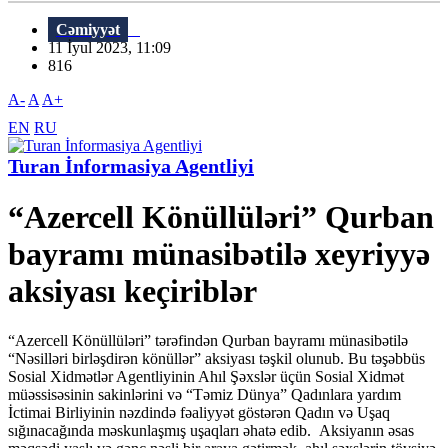
Cəmiyyət
11 İyul 2023, 11:09
816
A-
A
A+
EN
RU
Turan İnformasiya Agentliyi
“Azercell Könüllüləri” Qurban
bayramı münasibətilə xeyriyyə
aksiyası keçiriblər
“Azercell Könüllüləri” tərəfindən Qurban bayramı münasibətilə
“Nəsilləri birləşdirən könüllər” aksiyası təşkil olunub. Bu təşəbbüs
Sosial Xidmətlər Agentliyinin Ahıl Şəxslər üçün Sosial Xidmət
müəssisəsinin sakinlərini və “Təmiz Dünya” Qadınlara yardım
İctimai Birliyinin nəzdində fəaliyyət göstərən Qadın və Uşaq
sığınacağında məskunlaşmış uşaqları əhatə edib. Aksiyanın əsas