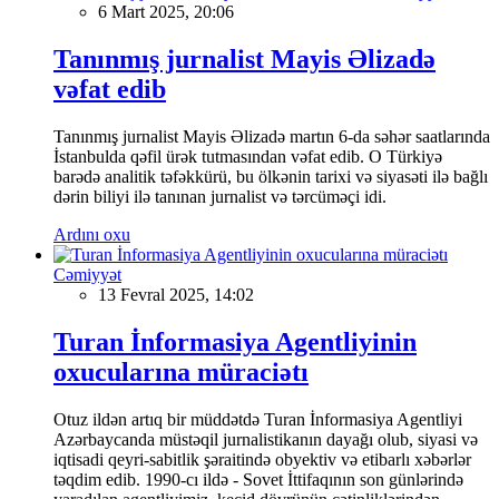
6 Mart 2025, 20:06
Tanınmış jurnalist Mayis Əlizadə
vəfat edib
Tanınmış jurnalist Mayis Əlizadə martın 6-da səhər saatlarında
İstanbulda qəfil ürək tutmasından vəfat edib. O Türkiyə
barədə analitik təfəkkürü, bu ölkənin tarixi və siyasəti ilə bağlı
dərin biliyi ilə tanınan jurnalist və tərcüməçi idi.
Ardını oxu
Cəmiyyət
13 Fevral 2025, 14:02
Turan İnformasiya Agentliyinin
oxucularına müraciətı
Otuz ildən artıq bir müddətdə Turan İnformasiya Agentliyi
Azərbaycanda müstəqil jurnalistikanın dayağı olub, siyasi və
iqtisadi qeyri-sabitlik şəraitində obyektiv və etibarlı xəbərlər
təqdim edib. 1990-cı ildə - Sovet İttifaqının son günlərində