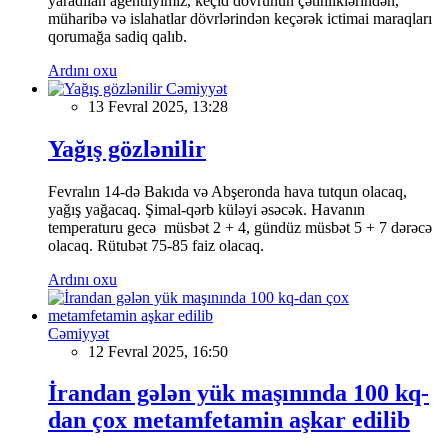
yaradılan agentliyimiz, keçid dövrünün çətinliklərindən,
müharibə və islahatlar dövrlərindən keçərək ictimai maraqları
qorumağa sadiq qalıb.
Ardını oxu
Cəmiyyət
13 Fevral 2025, 13:28
Yağış gözlənilir
Fevralın 14-də Bakıda və Abşeronda hava tutqun olacaq,
yağış yağacaq. Şimal-qərb küləyi əsəcək. Havanın
temperaturu gecə müsbət 2 + 4, gündüz müsbət 5 + 7 dərəcə
olacaq. Rütubət 75-85 faiz olacaq.
Ardını oxu
Cəmiyyət
12 Fevral 2025, 16:50
İrandan gələn yük maşınında 100 kq-
dan çox metamfetamin aşkar edilib