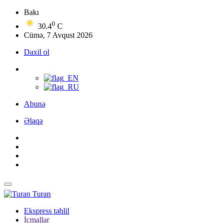
Bakı
0
30.4
C
Cümə, 7 Avqust 2026
Daxil ol
Abunə
Əlaqə
Turan
Ekspress təhlil
İcmallar