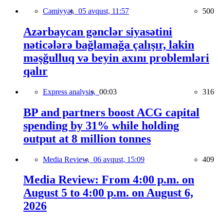
Cəmiyyət,
05 avqust, 11:57
500
Azərbaycan gənclər siyasətini
nəticələrə bağlamağa çalışır, lakin
məşğulluq və beyin axını problemləri
qalır
Express analysis,
00:03
316
BP and partners boost ACG capital
spending by 31% while holding
output at 8 million tonnes
Media Review,
06 avqust, 15:09
409
Media Review: From 4:00 p.m. on
August 5 to 4:00 p.m. on August 6,
2026