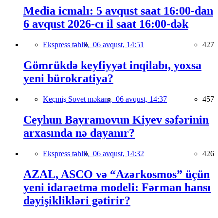
Media icmalı: 5 avqust saat 16:00-dan
6 avqust 2026-cı il saat 16:00-dək
Ekspress təhlil,
06 avqust, 14:51
427
Gömrükdə keyfiyyət inqilabı, yoxsa
yeni bürokratiya?
Keçmiş Sovet məkanı,
06 avqust, 14:37
457
Ceyhun Bayramovun Kiyev səfərinin
arxasında nə dayanır?
Ekspress təhlil,
06 avqust, 14:32
426
AZAL, ASCO və “Azərkosmos” üçün
yeni idarəetmə modeli: Fərman hansı
dəyişiklikləri gətirir?