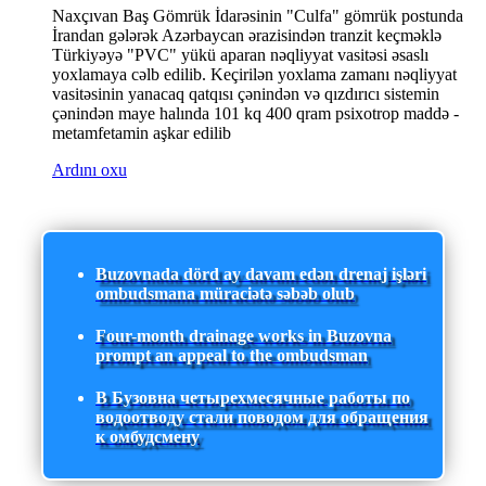
Naxçıvan Baş Gömrük İdarəsinin "Culfa" gömrük postunda
İrandan gələrək Azərbaycan ərazisindən tranzit keçməklə
Türkiyəyə "PVC" yükü aparan nəqliyyat vasitəsi əsaslı
yoxlamaya cəlb edilib. Keçirilən yoxlama zamanı nəqliyyat
vasitəsinin yanacaq qatqısı çənindən və qızdırıcı sistemin
çənindən maye halında 101 kq 400 qram psixotrop maddə -
metamfetamin aşkar edilib
Ardını oxu
Buzovnada dörd ay davam edən drenaj işləri
ombudsmana müraciətə səbəb olub
Four-month drainage works in Buzovna
prompt an appeal to the ombudsman
В Бузовна четырехмесячные работы по
водоотводу стали поводом для обращения
к омбудсмену