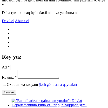
məqsədi yaşlı və gənc nəsli bir araya gətirmək, ahıl şəxslərin tövsiyə
v...
Daha çox oxumaq üçün daxil olun və ya abunə olun
Daxil ol
Abunə ol
Rəy yaz
Ad *
Rəyiniz *
Oxudum və razıyam
Şərh göndərmə qaydaları
Göndər