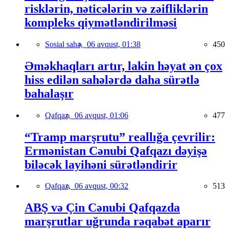
risklərin, nəticələrin və zəifliklərin
kompleks qiymətləndirilməsi
Sosial sahə,
06 avqust, 01:38
450
Əməkhaqları artır, lakin həyat ən çox
hiss edilən sahələrdə daha sürətlə
bahalaşır
Qafqaz,
06 avqust, 01:06
477
“Tramp marşrutu” reallığa çevrilir:
Ermənistan Cənubi Qafqazı dəyişə
biləcək layihəni sürətləndirir
Qafqaz,
06 avqust, 00:32
513
ABŞ və Çin Cənubi Qafqazda
marşrutlar uğrunda rəqabət aparır