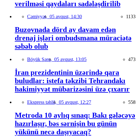
verilməsi qaydaları sadələşdirilib
Cəmiyyət,
05 avqust, 14:30
1133
Buzovnada dörd ay davam edən
drenaj işləri ombudsmana müraciətə
səbəb olub
Böyük Şərq,
05 avqust, 13:05
473
İran prezidentinin üzərində qara
buludlar: istefa təkzibi Tehrandakı
hakimiyyət mübarizəsini üzə çıxarır
Ekspress təhlil,
05 avqust, 12:27
558
Metroda 10 aylıq sınaq: Bakı gələcəyə
hazırlaşır, bəs sərnişin bu günün
yükünü necə daşıyacaq?