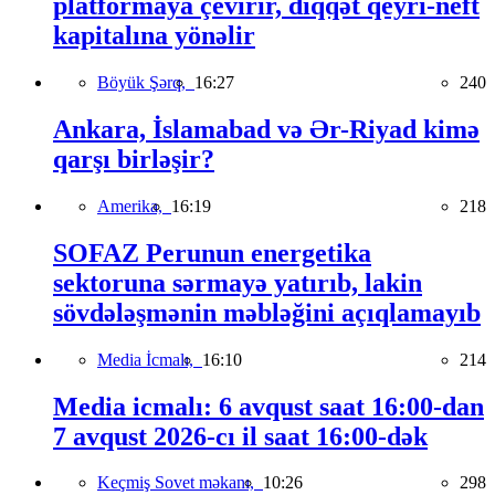
platformaya çevirir, diqqət qeyri-neft
kapitalına yönəlir
Böyük Şərq,
16:27
240
Ankara, İslamabad və Ər-Riyad kimə
qarşı birləşir?
Amerika,
16:19
218
SOFAZ Perunun energetika
sektoruna sərmayə yatırıb, lakin
sövdələşmənin məbləğini açıqlamayıb
Media İcmalı,
16:10
214
Media icmalı: 6 avqust saat 16:00-dan
7 avqust 2026-cı il saat 16:00-dək
Keçmiş Sovet məkanı,
10:26
298