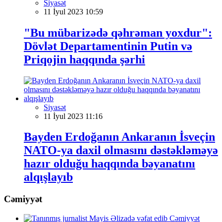
Siyasət
11 İyul 2023 10:59
"Bu mübarizədə qəhrəman yoxdur":
Dövlət Departamentinin Putin və
Priqojin haqqında şərhi
Siyasət
11 İyul 2023 11:16
Bayden Erdoğanın Ankaranın İsveçin
NATO-ya daxil olmasını dəstəkləməyə
hazır olduğu haqqında bəyanatını
alqışlayıb
Cəmiyyət
Cəmiyyət