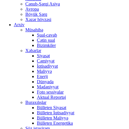
Cənub-Şərqi Asiya
Avropa
Böyük Şərq
Xəzər hövzəsi
Arxiv
Müsahibə
Sual-cavab
Çətin sual
Bizimkiler
Xəbərlər
Siyasət
Cəmiyyət
İqtisadiyyat
Maliyyə
Enerji
Dünyada
Mədəniyyət
Foto sessiyalar
Aktual Reportaj
Buraxılışlar
Bülleten Siyasət
Bülleten İqtisadiyyat
Bülleten Maliyyə
Bülleten Energetika
Söz istəyirəm