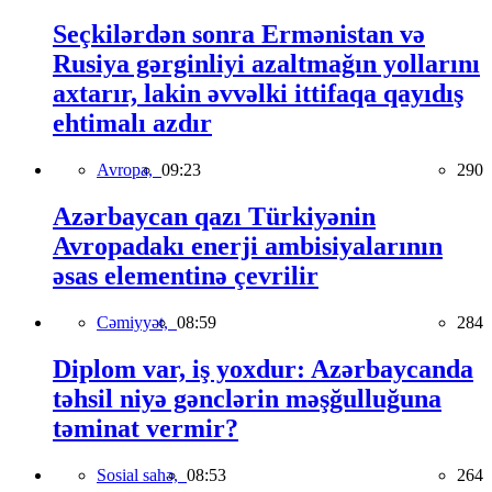
Seçkilərdən sonra Ermənistan və
Rusiya gərginliyi azaltmağın yollarını
axtarır, lakin əvvəlki ittifaqa qayıdış
ehtimalı azdır
Avropa,
09:23
290
Azərbaycan qazı Türkiyənin
Avropadakı enerji ambisiyalarının
əsas elementinə çevrilir
Cəmiyyət,
08:59
284
Diplom var, iş yoxdur: Azərbaycanda
təhsil niyə gənclərin məşğulluğuna
təminat vermir?
Sosial sahə,
08:53
264