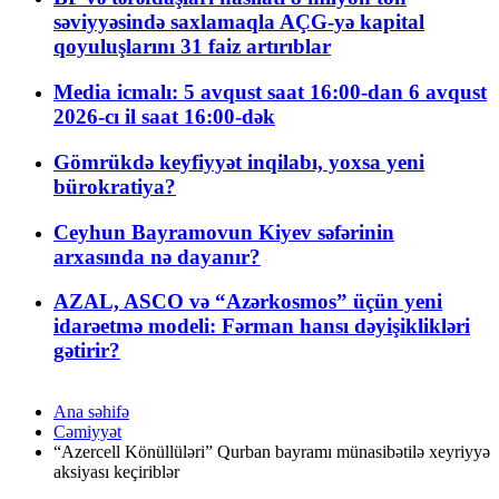
səviyyəsində saxlamaqla AÇG-yə kapital
qoyuluşlarını 31 faiz artırıblar
Media icmalı: 5 avqust saat 16:00-dan 6 avqust
2026-cı il saat 16:00-dək
Gömrükdə keyfiyyət inqilabı, yoxsa yeni
bürokratiya?
Ceyhun Bayramovun Kiyev səfərinin
arxasında nə dayanır?
AZAL, ASCO və “Azərkosmos” üçün yeni
idarəetmə modeli: Fərman hansı dəyişiklikləri
gətirir?
Ana səhifə
Cəmiyyət
“Azercell Könüllüləri” Qurban bayramı münasibətilə xeyriyyə
aksiyası keçiriblər