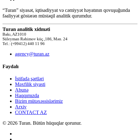
“Turan” siyasət, iqtisadiyyat və cəmiyyət həyatının qovuşuğunda
fəaliyyət göstərən müstəqil analitik qurumdur.
Turan analitik xidməti
Bakı, AZ1010
Süleyman Rəhimov küç.,186, Mən. 24
Tel.: (+99412) 440 11 96
agency@turan.az
Faydalı
İstifadə şərtləri
Məxfilik siyasti
Abunə
Haqqımızda
Bizim mütəxəssislərimiz
Arxiv
CONTACT AZ
© 2026 Turan. Bütün hüquqlar qorunur.