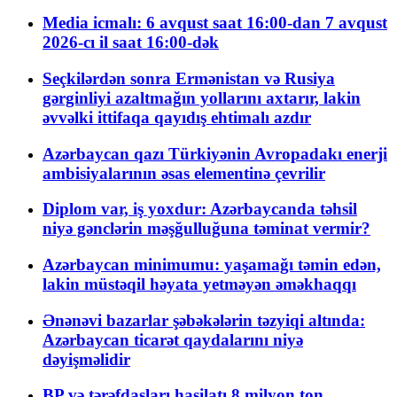
Media icmalı: 6 avqust saat 16:00-dan 7 avqust
2026-cı il saat 16:00-dək
Seçkilərdən sonra Ermənistan və Rusiya
gərginliyi azaltmağın yollarını axtarır, lakin
əvvəlki ittifaqa qayıdış ehtimalı azdır
Azərbaycan qazı Türkiyənin Avropadakı enerji
ambisiyalarının əsas elementinə çevrilir
Diplom var, iş yoxdur: Azərbaycanda təhsil
niyə gənclərin məşğulluğuna təminat vermir?
Azərbaycan minimumu: yaşamağı təmin edən,
lakin müstəqil həyata yetməyən əməkhaqqı
Ənənəvi bazarlar şəbəkələrin təzyiqi altında:
Azərbaycan ticarət qaydalarını niyə
dəyişməlidir
BP və tərəfdaşları hasilatı 8 milyon ton