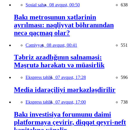
Sosial sahə,
08 avqust, 00:50
638
Bakı metrosunun xətlərinin
ayrılması: nəqliyyat böhranından
necə qaçmaq olar?
Cəmiyyət,
08 avqust, 00:41
551
Təbriz azadlığının salnaməsi:
Məşrutə hərəkatı və müasirlik
Ekspress təhlil,
07 avqust, 17:28
596
Media idarəçiliyi mərkəzləşdirilir
Ekspress təhlil,
07 avqust, 17:00
738
Bakı investisiya forumunu daimi
platformaya çevirir, diqqət qeyri-neft