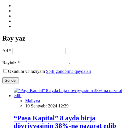
Rəy yaz
Ad *
Rəyiniz *
Oxudum və razıyam
Şərh göndərmə qaydaları
Göndər
Maliyyə
10 Sentyabr 2024 12:29
“Paşa Kapital” 8 ayda birja
dövriyyəsinin 38%-nə nəzarət edib