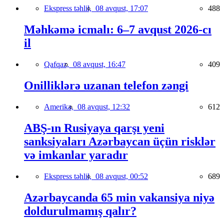
Ekspress təhlil,
08 avqust, 17:07
488
Məhkəmə icmalı: 6–7 avqust 2026-cı
il
Qafqaz,
08 avqust, 16:47
409
Onilliklərə uzanan telefon zəngi
Amerika,
08 avqust, 12:32
612
ABŞ-ın Rusiyaya qarşı yeni
sanksiyaları Azərbaycan üçün risklər
və imkanlar yaradır
Ekspress təhlil,
08 avqust, 00:52
689
Azərbaycanda 65 min vakansiya niyə
doldurulmamış qalır?