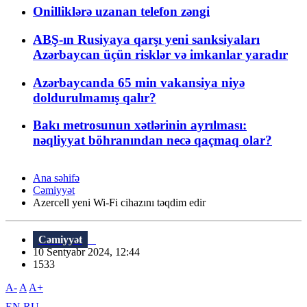
Onilliklərə uzanan telefon zəngi
ABŞ-ın Rusiyaya qarşı yeni sanksiyaları
Azərbaycan üçün risklər və imkanlar yaradır
Azərbaycanda 65 min vakansiya niyə
doldurulmamış qalır?
Bakı metrosunun xətlərinin ayrılması:
nəqliyyat böhranından necə qaçmaq olar?
Ana səhifə
Cəmiyyət
Azercell yeni Wi-Fi cihazını təqdim edir
Cəmiyyət
10 Sentyabr 2024, 12:44
1533
A-
A
A+
EN
RU