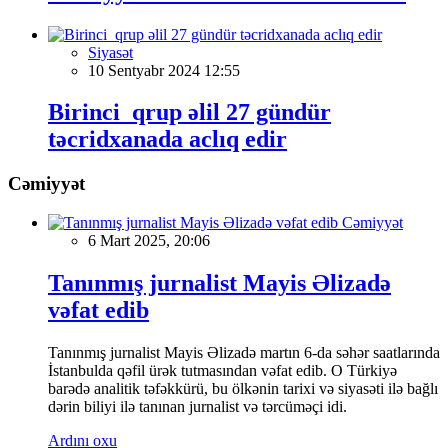
Siyasət
10 Sentyabr 2024 12:55
Birinci qrup əlil 27 gündür
təcridxanada aclıq edir
Cəmiyyət
Cəmiyyət
6 Mart 2025, 20:06
Tanınmış jurnalist Mayis Əlizadə
vəfat edib
Tanınmış jurnalist Mayis Əlizadə martın 6-da səhər saatlarında
İstanbulda qəfil ürək tutmasından vəfat edib. O Türkiyə
barədə analitik təfəkkürü, bu ölkənin tarixi və siyasəti ilə bağlı
dərin biliyi ilə tanınan jurnalist və tərcüməçi idi.
Ardını oxu