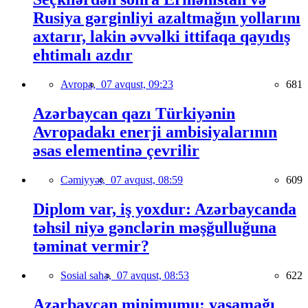
Rusiya gərginliyi azaltmağın yollarını
axtarır, lakin əvvəlki ittifaqa qayıdış
ehtimalı azdır
Avropa,
07 avqust, 09:23
681
Azərbaycan qazı Türkiyənin
Avropadakı enerji ambisiyalarının
əsas elementinə çevrilir
Cəmiyyət,
07 avqust, 08:59
609
Diplom var, iş yoxdur: Azərbaycanda
təhsil niyə gənclərin məşğulluğuna
təminat vermir?
Sosial sahə,
07 avqust, 08:53
622
Azərbaycan minimumu: yaşamağı