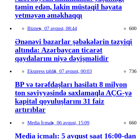
təmin edən, lakin müstəqil həyata
yetməyən əməkhaqqı
Biznes,
07 avqust, 08:44
600
Ənənəvi bazarlar şəbəkələrin təzyiqi
altında: Azərbaycan ticarət
qaydalarını niyə dəyişməlidir
Ekspress təhlil,
07 avqust, 00:03
736
BP və tərəfdaşları hasilatı 8 milyon
ton səviyyəsində saxlamaqla AÇG-yə
kapital qoyuluşlarını 31 faiz
artırıblar
Media İcmalı,
06 avqust, 15:09
660
Media icmalı: 5 avqust saat 16:00-dan