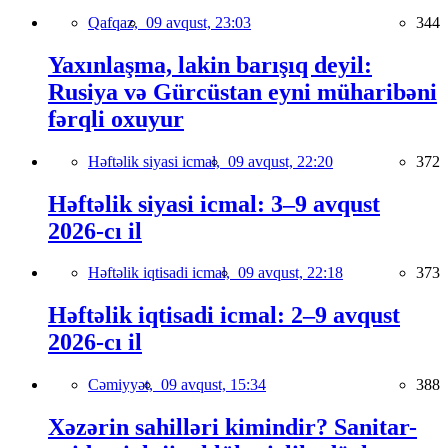
Qafqaz,
09 avqust, 23:03
344
Yaxınlaşma, lakin barışıq deyil:
Rusiya və Gürcüstan eyni müharibəni
fərqli oxuyur
Həftəlik siyasi icmal,
09 avqust, 22:20
372
Həftəlik siyasi icmal: 3–9 avqust
2026-cı il
Həftəlik iqtisadi icmal,
09 avqust, 22:18
373
Həftəlik iqtisadi icmal: 2–9 avqust
2026-cı il
Cəmiyyət,
09 avqust, 15:34
388
Xəzərin sahilləri kimindir? Sanitar-