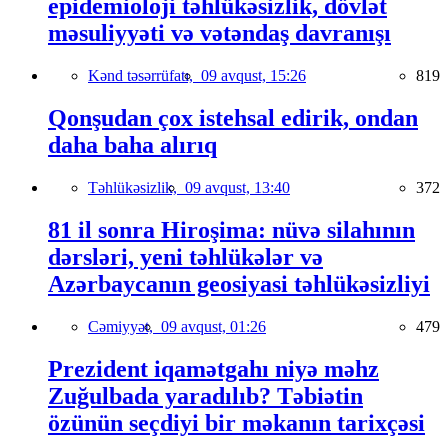
epidemioloji təhlükəsizlik, dövlət
məsuliyyəti və vətəndaş davranışı
Kənd təsərrüfatı,
09 avqust, 15:26
819
Qonşudan çox istehsal edirik, ondan
daha baha alırıq
Təhlükəsizlik,
09 avqust, 13:40
372
81 il sonra Hiroşima: nüvə silahının
dərsləri, yeni təhlükələr və
Azərbaycanın geosiyasi təhlükəsizliyi
Cəmiyyət,
09 avqust, 01:26
479
Prezident iqamətgahı niyə məhz
Zuğulbada yaradılıb? Təbiətin
özünün seçdiyi bir məkanın tarixçəsi