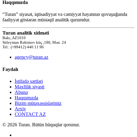
Haqqımızda
“Turan” siyasət, iqtisadiyyat və cəmiyyət həyatının qovuşuğunda
fəaliyyət göstərən müstəqil analitik qurumdur.
Turan analitik xidməti
Bakı, AZ1010
Süleyman Rəhimov küç.,186, Mən. 24
Tel.: (+99412) 440 11 96
agency@turan.az
Faydalı
İstifadə şərtləri
Məxfilik siyasti
Abunə
Haqqımızda
Bizim mütəxəssislərimiz
Arxiv
CONTACT AZ
© 2026 Turan. Bütün hüquqlar qorunur.