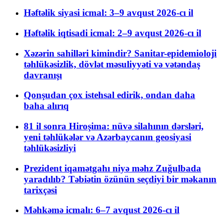
Həftəlik siyasi icmal: 3–9 avqust 2026-cı il
Həftəlik iqtisadi icmal: 2–9 avqust 2026-cı il
Xəzərin sahilləri kimindir? Sanitar-epidemioloji
təhlükəsizlik, dövlət məsuliyyəti və vətəndaş
davranışı
Qonşudan çox istehsal edirik, ondan daha
baha alırıq
81 il sonra Hiroşima: nüvə silahının dərsləri,
yeni təhlükələr və Azərbaycanın geosiyasi
təhlükəsizliyi
Prezident iqamətgahı niyə məhz Zuğulbada
yaradılıb? Təbiətin özünün seçdiyi bir məkanın
tarixçəsi
Məhkəmə icmalı: 6–7 avqust 2026-cı il