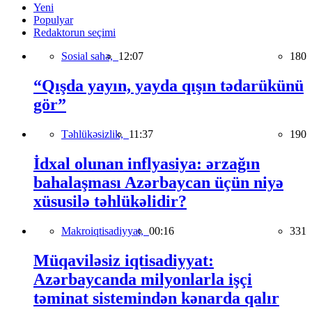
Yeni
Populyar
Redaktorun seçimi
Sosial sahə,
12:07
180
“Qışda yayın, yayda qışın tədarükünü
gör”
Təhlükəsizlik,
11:37
190
İdxal olunan inflyasiya: ərzağın
bahalaşması Azərbaycan üçün niyə
xüsusilə təhlükəlidir?
Makroiqtisadiyyat,
00:16
331
Müqaviləsiz iqtisadiyyat:
Azərbaycanda milyonlarla işçi
təminat sistemindən kənarda qalır