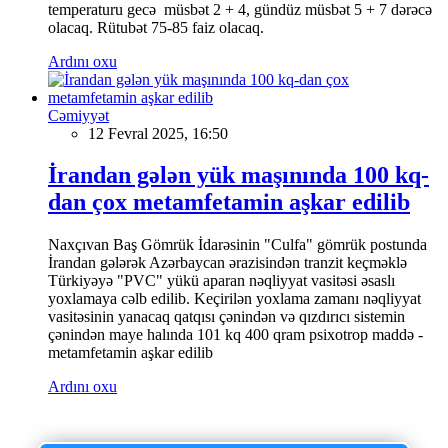
temperaturu gecə müsbət 2 + 4, gündüz müsbət 5 + 7 dərəcə
olacaq. Rütubət 75-85 faiz olacaq.
Ardını oxu
Cəmiyyət
12 Fevral 2025, 16:50
İrandan gələn yük maşınında 100 kq-
dan çox metamfetamin aşkar edilib
Naxçıvan Baş Gömrük İdarəsinin "Culfa" gömrük postunda
İrandan gələrək Azərbaycan ərazisindən tranzit keçməklə
Türkiyəyə "PVC" yükü aparan nəqliyyat vasitəsi əsaslı
yoxlamaya cəlb edilib. Keçirilən yoxlama zamanı nəqliyyat
vasitəsinin yanacaq qatqısı çənindən və qızdırıcı sistemin
çənindən maye halında 101 kq 400 qram psixotrop maddə -
metamfetamin aşkar edilib
Ardını oxu