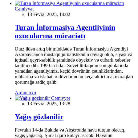
Cəmiyyət
13 Fevral 2025, 14:02
Turan İnformasiya Agentliyinin
oxucularına müraciətı
Otuz ildən artıq bir müddətdə Turan İnformasiya Agentliyi
Azərbaycanda müstəqil jurnalistikanın dayağı olub, siyasi və
iqtisadi qeyri-sabitlik şəraitində obyektiv və etibarlı xəbərlər
təqdim edib. 1990-cı ildə - Sovet İttifaqının son günlərində
yaradılan agentliyimiz, keçid dövrünün çətinliklərindən,
müharibə və islahatlar dövrlərindən keçərək ictimai maraqları
qorumağa sadiq qalıb.
Ardını oxu
Cəmiyyət
13 Fevral 2025, 13:28
Yağış gözlənilir
Fevralın 14-də Bakıda və Abşeronda hava tutqun olacaq,
yağış yağacaq. Şimal-qərb küləyi əsəcək. Havanın