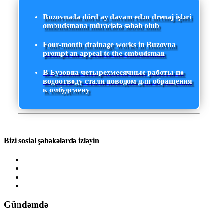
Buzovnada dörd ay davam edən drenaj işləri
ombudsmana müraciətə səbəb olub
Four-month drainage works in Buzovna
prompt an appeal to the ombudsman
В Бузовна четырехмесячные работы по
водоотводу стали поводом для обращения
к омбудсмену
Bizi sosial şəbəkələrdə izləyin
Gündəmdə