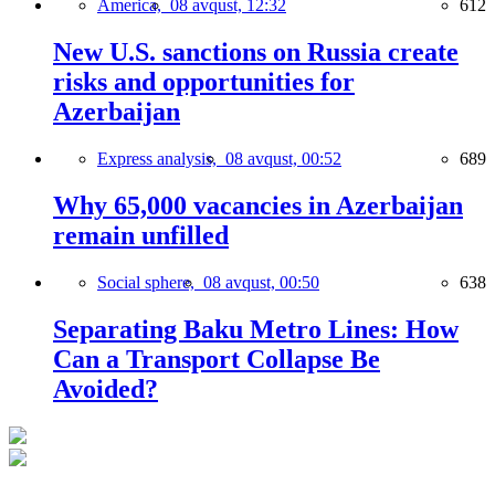
America,
08 avqust, 12:32
612
New U.S. sanctions on Russia create
risks and opportunities for
Azerbaijan
Express analysis,
08 avqust, 00:52
689
Why 65,000 vacancies in Azerbaijan
remain unfilled
Social sphere,
08 avqust, 00:50
638
Separating Baku Metro Lines: How
Can a Transport Collapse Be
Avoided?