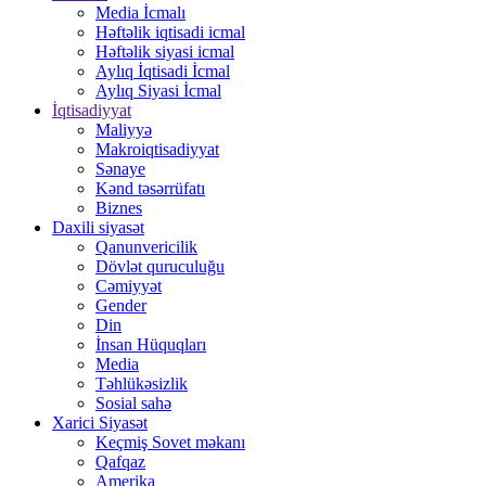
Media İcmalı
Həftəlik iqtisadi icmal
Həftəlik siyasi icmal
Aylıq İqtisadi İcmal
Aylıq Siyasi İcmal
İqtisadiyyat
Maliyyə
Makroiqtisadiyyat
Sənaye
Kənd təsərrüfatı
Biznes
Daxili siyasət
Qanunvericilik
Dövlət quruculuğu
Cəmiyyət
Gender
Din
İnsan Hüquqları
Media
Təhlükəsizlik
Sosial sahə
Xarici Siyasət
Keçmiş Sovet məkanı
Qafqaz
Amerika