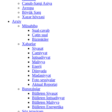
Cənub-Şərqi Asiya
Avropa
Böyük Şərq
Xəzər hövzəsi
Arxiv
Müsahibə
Sual-cavab
Çətin sual
Bizimkiler
Xəbərlər
Siyasət
Cəmiyyət
İqtisadiyyat
Maliyyə
Enerji
Dünyada
Mədəniyyət
Foto sessiyalar
Aktual Reportaj
Buraxılışlar
Bülleten Siyasət
Bülleten İqtisadiyyat
Bülleten Maliyyə
Bülleten Energetika
Söz istəyirəm