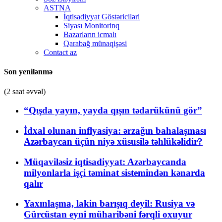
ASTNA
İqtisadiyyat Göstəriciləri
Siyası Monitorinq
Bazarların icmalı
Qarabağ münaqişəsi
Contact az
Son yenilənmə
(2 saat əvvəl)
“Qışda yayın, yayda qışın tədarükünü gör”
İdxal olunan inflyasiya: ərzağın bahalaşması
Azərbaycan üçün niyə xüsusilə təhlükəlidir?
Müqaviləsiz iqtisadiyyat: Azərbaycanda
milyonlarla işçi təminat sistemindən kənarda
qalır
Yaxınlaşma, lakin barışıq deyil: Rusiya və
Gürcüstan eyni müharibəni fərqli oxuyur