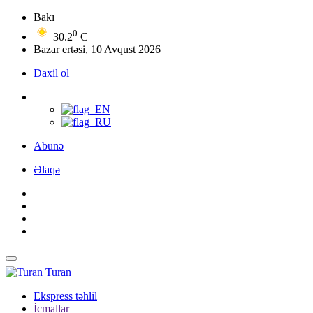
Bakı
0
30.2
C
Bazar ertəsi, 10 Avqust 2026
Daxil ol
Abunə
Əlaqə
Turan
Ekspress təhlil
İcmallar