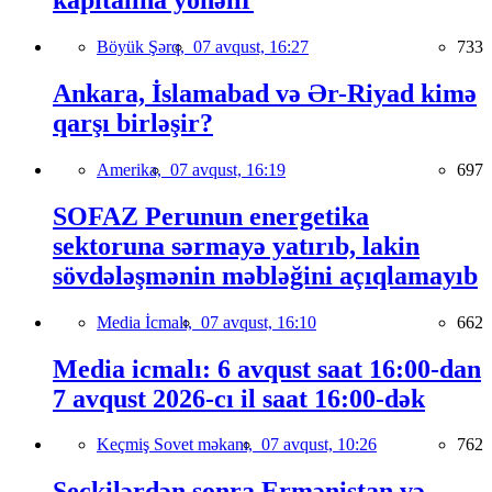
kapitalına yönəlir
Böyük Şərq,
07 avqust, 16:27
733
Ankara, İslamabad və Ər-Riyad kimə
qarşı birləşir?
Amerika,
07 avqust, 16:19
697
SOFAZ Perunun energetika
sektoruna sərmayə yatırıb, lakin
sövdələşmənin məbləğini açıqlamayıb
Media İcmalı,
07 avqust, 16:10
662
Media icmalı: 6 avqust saat 16:00-dan
7 avqust 2026-cı il saat 16:00-dək
Keçmiş Sovet məkanı,
07 avqust, 10:26
762
Seçkilərdən sonra Ermənistan və