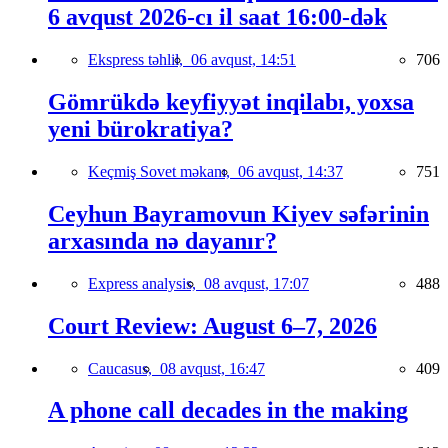
6 avqust 2026-cı il saat 16:00-dək
Ekspress təhlil,
06 avqust, 14:51
706
Gömrükdə keyfiyyət inqilabı, yoxsa
yeni bürokratiya?
Keçmiş Sovet məkanı,
06 avqust, 14:37
751
Ceyhun Bayramovun Kiyev səfərinin
arxasında nə dayanır?
Express analysis,
08 avqust, 17:07
488
Court Review: August 6–7, 2026
Caucasus,
08 avqust, 16:47
409
A phone call decades in the making