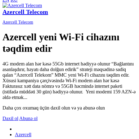
Azercell Telecom
Azercell Telecom
Azercell yeni Wi-Fi cihazını
təqdim edir
4G modem alan hər kəsə 55Gb internet hədiyyə olunur “Bağlantını
asanlaşdırır, həyatı daha dolğun edirik” strateji məqsədinə sadiq
qalan “Azercell Telekom” MMC yeni Wi-Fi cihazını təqdim edir.
Xüsusi kampaniya çərçivəsində Wi-Fi modem alan hər kəsə
Fakturasız xətt data nömrə və 55GB həcmində internet paketi
(istifadə müddəti 30 gün) hədiyyə olunur. Yeni modemi 159 AZN-ə
əldə etmək...
Daha çox oxumaq üçün daxil olun və ya abunə olun
Daxil ol
Abunə ol
Azercell