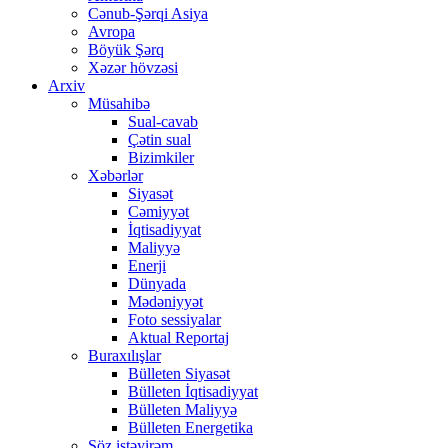
Cənub-Şərqi Asiya
Avropa
Böyük Şərq
Xəzər hövzəsi
Arxiv
Müsahibə
Sual-cavab
Çətin sual
Bizimkiler
Xəbərlər
Siyasət
Cəmiyyət
İqtisadiyyat
Maliyyə
Enerji
Dünyada
Mədəniyyət
Foto sessiyalar
Aktual Reportaj
Buraxılışlar
Bülleten Siyasət
Bülleten İqtisadiyyat
Bülleten Maliyyə
Bülleten Energetika
Söz istəyirəm