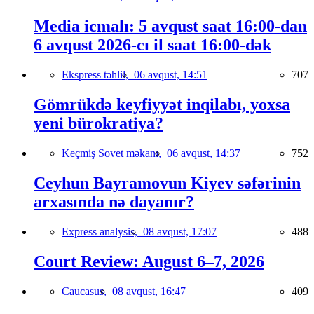
Media icmalı: 5 avqust saat 16:00-dan
6 avqust 2026-cı il saat 16:00-dək
Ekspress təhlil,
06 avqust, 14:51
707
Gömrükdə keyfiyyət inqilabı, yoxsa
yeni bürokratiya?
Keçmiş Sovet məkanı,
06 avqust, 14:37
752
Ceyhun Bayramovun Kiyev səfərinin
arxasında nə dayanır?
Express analysis,
08 avqust, 17:07
488
Court Review: August 6–7, 2026
Caucasus,
08 avqust, 16:47
409