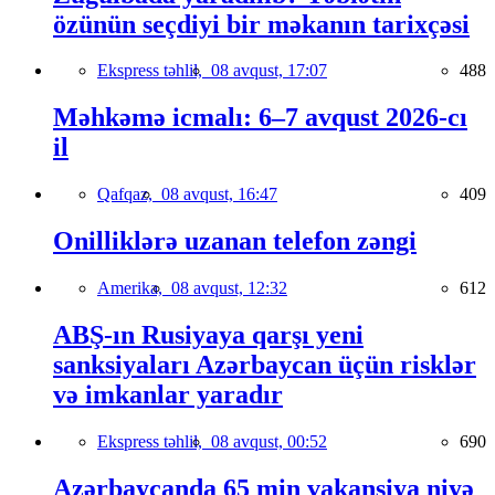
özünün seçdiyi bir məkanın tarixçəsi
Ekspress təhlil,
08 avqust, 17:07
488
Məhkəmə icmalı: 6–7 avqust 2026-cı
il
Qafqaz,
08 avqust, 16:47
409
Onilliklərə uzanan telefon zəngi
Amerika,
08 avqust, 12:32
612
ABŞ-ın Rusiyaya qarşı yeni
sanksiyaları Azərbaycan üçün risklər
və imkanlar yaradır
Ekspress təhlil,
08 avqust, 00:52
690
Azərbaycanda 65 min vakansiya niyə