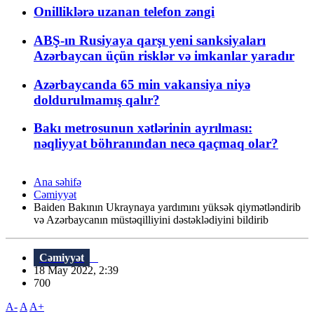
Onilliklərə uzanan telefon zəngi
ABŞ-ın Rusiyaya qarşı yeni sanksiyaları
Azərbaycan üçün risklər və imkanlar yaradır
Azərbaycanda 65 min vakansiya niyə
doldurulmamış qalır?
Bakı metrosunun xətlərinin ayrılması:
nəqliyyat böhranından necə qaçmaq olar?
Ana səhifə
Cəmiyyət
Baiden Bakının Ukraynaya yardımını yüksək qiymətləndirib
və Azərbaycanın müstəqilliyini dəstəklədiyini bildirib
Cəmiyyət
18 May 2022, 2:39
700
A-
A
A+