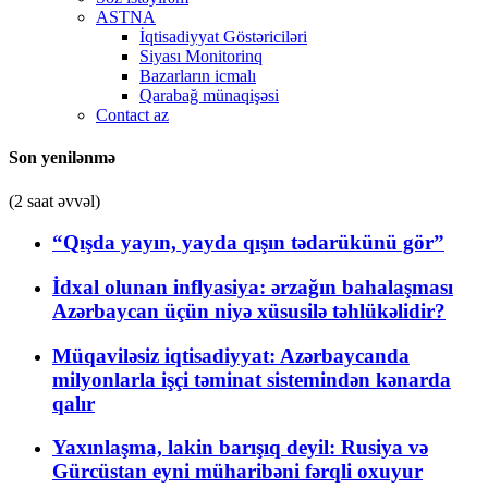
ASTNA
İqtisadiyyat Göstəriciləri
Siyası Monitorinq
Bazarların icmalı
Qarabağ münaqişəsi
Contact az
Son yenilənmə
(2 saat əvvəl)
“Qışda yayın, yayda qışın tədarükünü gör”
İdxal olunan inflyasiya: ərzağın bahalaşması
Azərbaycan üçün niyə xüsusilə təhlükəlidir?
Müqaviləsiz iqtisadiyyat: Azərbaycanda
milyonlarla işçi təminat sistemindən kənarda
qalır
Yaxınlaşma, lakin barışıq deyil: Rusiya və
Gürcüstan eyni müharibəni fərqli oxuyur