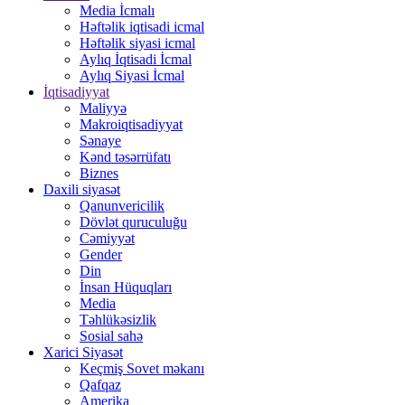
Media İcmalı
Həftəlik iqtisadi icmal
Həftəlik siyasi icmal
Aylıq İqtisadi İcmal
Aylıq Siyasi İcmal
İqtisadiyyat
Maliyyə
Makroiqtisadiyyat
Sənaye
Kənd təsərrüfatı
Biznes
Daxili siyasət
Qanunvericilik
Dövlət quruculuğu
Cəmiyyət
Gender
Din
İnsan Hüquqları
Media
Təhlükəsizlik
Sosial sahə
Xarici Siyasət
Keçmiş Sovet məkanı
Qafqaz
Amerika