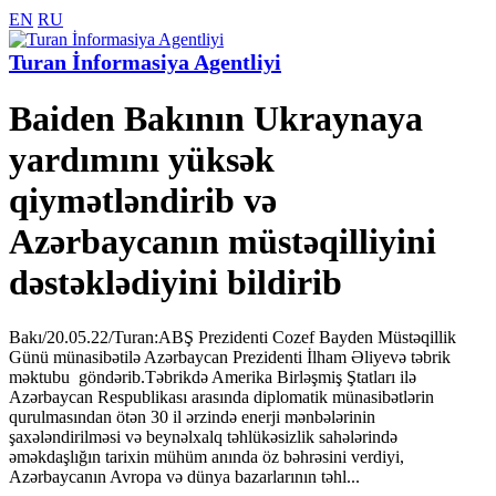
EN
RU
Turan İnformasiya Agentliyi
Baiden Bakının Ukraynaya
yardımını yüksək
qiymətləndirib və
Azərbaycanın müstəqilliyini
dəstəklədiyini bildirib
Bakı/20.05.22/Turan:ABŞ Prezidenti Cozef Bayden Müstəqillik
Günü münasibətilə Azərbaycan Prezidenti İlham Əliyevə təbrik
məktubu göndərib.Təbrikdə Amerika Birləşmiş Ştatları ilə
Azərbaycan Respublikası arasında diplomatik münasibətlərin
qurulmasından ötən 30 il ərzində enerji mənbələrinin
şaxələndirilməsi və beynəlxalq təhlükəsizlik sahələrində
əməkdaşlığın tarixin mühüm anında öz bəhrəsini verdiyi,
Azərbaycanın Avropa və dünya bazarlarının təhl...