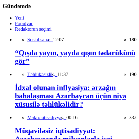
Gündəmdə
Yeni
Populyar
Redaktorun seçimi
Sosial sahə,
12:07
180
“Qışda yayın, yayda qışın tədarükünü
gör”
Təhlükəsizlik,
11:37
190
İdxal olunan inflyasiya: ərzağın
bahalaşması Azərbaycan üçün niyə
xüsusilə təhlükəlidir?
Makroiqtisadiyyat,
00:16
332
Müqaviləsiz iqtisadiyyat:
Azərbaycanda milyonlarla işçi