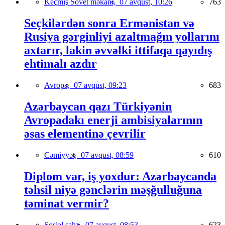
Keçmiş Sovet məkanı,
07 avqust, 10:26
763
Seçkilərdən sonra Ermənistan və
Rusiya gərginliyi azaltmağın yollarını
axtarır, lakin əvvəlki ittifaqa qayıdış
ehtimalı azdır
Avropa,
07 avqust, 09:23
683
Azərbaycan qazı Türkiyənin
Avropadakı enerji ambisiyalarının
əsas elementinə çevrilir
Cəmiyyət,
07 avqust, 08:59
610
Diplom var, iş yoxdur: Azərbaycanda
təhsil niyə gənclərin məşğulluğuna
təminat vermir?
Sosial sahə,
07 avqust, 08:53
623