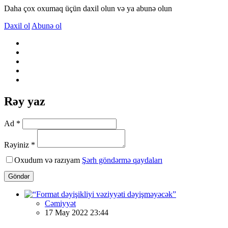
Daha çox oxumaq üçün daxil olun və ya abunə olun
Daxil ol
Abunə ol
Rəy yaz
Ad *
Rəyiniz *
Oxudum və razıyam
Şərh göndərmə qaydaları
Göndər
Cəmiyyət
17 May 2022 23:44