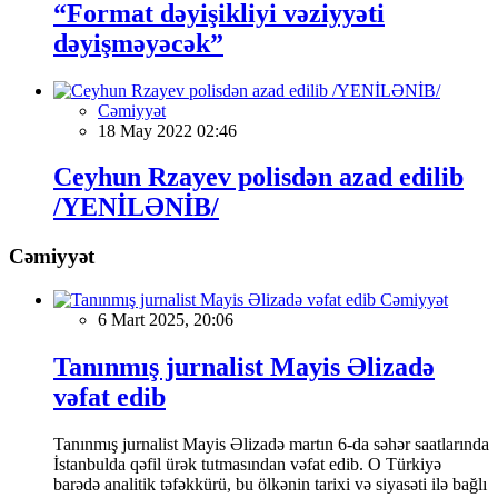
“Format dəyişikliyi vəziyyəti
dəyişməyəcək”
Cəmiyyət
18 May 2022 02:46
Ceyhun Rzayev polisdən azad edilib
/YENİLƏNİB/
Cəmiyyət
Cəmiyyət
6 Mart 2025, 20:06
Tanınmış jurnalist Mayis Əlizadə
vəfat edib
Tanınmış jurnalist Mayis Əlizadə martın 6-da səhər saatlarında
İstanbulda qəfil ürək tutmasından vəfat edib. O Türkiyə
barədə analitik təfəkkürü, bu ölkənin tarixi və siyasəti ilə bağlı