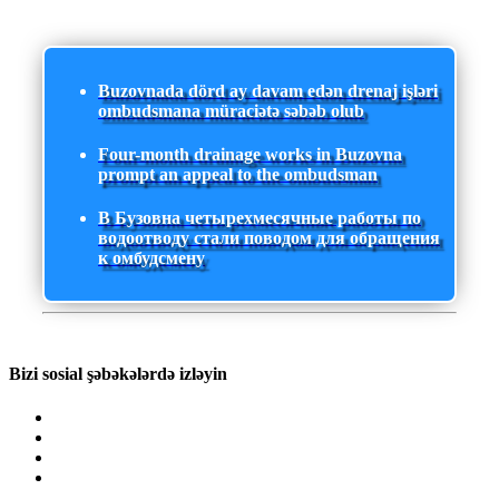
Buzovnada dörd ay davam edən drenaj işləri
ombudsmana müraciətə səbəb olub
Four-month drainage works in Buzovna
prompt an appeal to the ombudsman
В Бузовна четырехмесячные работы по
водоотводу стали поводом для обращения
к омбудсмену
Bizi sosial şəbəkələrdə izləyin