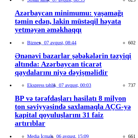
Azərbaycan minimumu: yaşamağı
təmin edən, lakin müstəqil həyata
yetməyən əməkhaqqı
Biznes,
07 avqust, 08:44
602
Ənənəvi bazarlar şəbəkələrin təzyiqi
altında: Azərbaycan ticarət
qaydalarını niyə dəyişməlidir
Ekspress təhlil,
07 avqust, 00:03
737
BP və tərəfdaşları hasilatı 8 milyon
ton səviyyəsində saxlamaqla AÇG-yə
kapital qoyuluşlarını 31 faiz
artırıblar
Media İcmalı,
06 avqust, 15:09
661