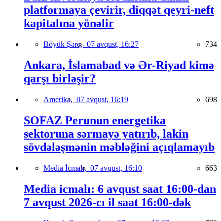
platformaya çevirir, diqqət qeyri-neft
kapitalına yönəlir
Böyük Şərq,
07 avqust, 16:27
734
Ankara, İslamabad və Ər-Riyad kimə
qarşı birləşir?
Amerika,
07 avqust, 16:19
698
SOFAZ Perunun energetika
sektoruna sərmayə yatırıb, lakin
sövdələşmənin məbləğini açıqlamayıb
Media İcmalı,
07 avqust, 16:10
663
Media icmalı: 6 avqust saat 16:00-dan
7 avqust 2026-cı il saat 16:00-dək