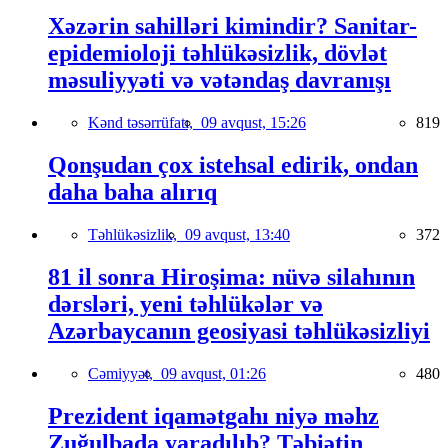
Xəzərin sahilləri kimindir? Sanitar-
epidemioloji təhlükəsizlik, dövlət
məsuliyyəti və vətəndaş davranışı
Kənd təsərrüfatı,
09 avqust, 15:26
819
Qonşudan çox istehsal edirik, ondan
daha baha alırıq
Təhlükəsizlik,
09 avqust, 13:40
372
81 il sonra Hiroşima: nüvə silahının
dərsləri, yeni təhlükələr və
Azərbaycanın geosiyasi təhlükəsizliyi
Cəmiyyət,
09 avqust, 01:26
480
Prezident iqamətgahı niyə məhz
Zuğulbada yaradılıb? Təbiətin