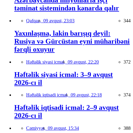
təminat sistemindən kənarda qalır
Qafqaz,
09 avqust, 23:03
344
Yaxınlaşma, lakin barışıq deyil:
Rusiya və Gürcüstan eyni müharibəni
fərqli oxuyur
Həftəlik siyasi icmal,
09 avqust, 22:20
372
Həftəlik siyasi icmal: 3–9 avqust
2026-cı il
Həftəlik iqtisadi icmal,
09 avqust, 22:18
374
Həftəlik iqtisadi icmal: 2–9 avqust
2026-cı il
Cəmiyyət,
09 avqust, 15:34
388