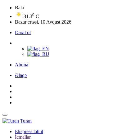
Bakı
0
31.3
C
Bazar ertəsi, 10 Avqust 2026
Daxil ol
Abunə
Əlaqə
Turan
Ekspress təhlil
İcmallar