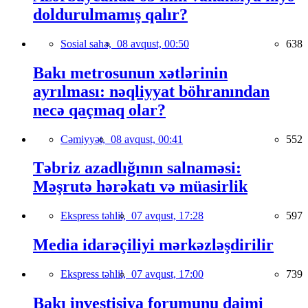
doldurulmamış qalır?
Sosial sahə,
08 avqust, 00:50
638
Bakı metrosunun xətlərinin
ayrılması: nəqliyyat böhranından
necə qaçmaq olar?
Cəmiyyət,
08 avqust, 00:41
552
Təbriz azadlığının salnaməsi:
Məşrutə hərəkatı və müasirlik
Ekspress təhlil,
07 avqust, 17:28
597
Media idarəçiliyi mərkəzləşdirilir
Ekspress təhlil,
07 avqust, 17:00
739
Bakı investisiya forumunu daimi