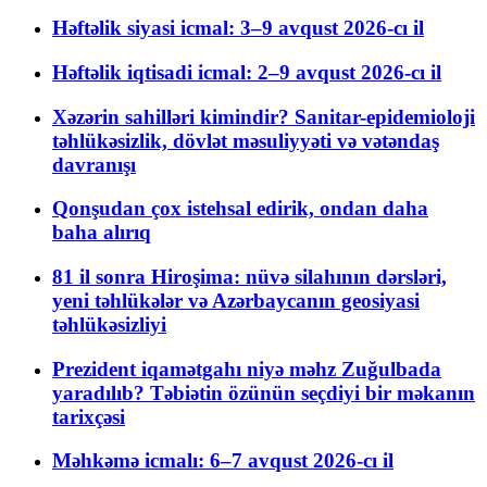
Həftəlik siyasi icmal: 3–9 avqust 2026-cı il
Həftəlik iqtisadi icmal: 2–9 avqust 2026-cı il
Xəzərin sahilləri kimindir? Sanitar-epidemioloji
təhlükəsizlik, dövlət məsuliyyəti və vətəndaş
davranışı
Qonşudan çox istehsal edirik, ondan daha
baha alırıq
81 il sonra Hiroşima: nüvə silahının dərsləri,
yeni təhlükələr və Azərbaycanın geosiyasi
təhlükəsizliyi
Prezident iqamətgahı niyə məhz Zuğulbada
yaradılıb? Təbiətin özünün seçdiyi bir məkanın
tarixçəsi
Məhkəmə icmalı: 6–7 avqust 2026-cı il