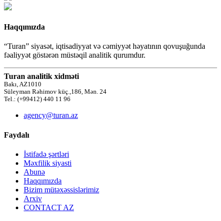
Haqqımızda
“Turan” siyasət, iqtisadiyyat və cəmiyyət həyatının qovuşuğunda
fəaliyyət göstərən müstəqil analitik qurumdur.
Turan analitik xidməti
Bakı, AZ1010
Süleyman Rəhimov küç.,186, Mən. 24
Tel.: (+99412) 440 11 96
agency@turan.az
Faydalı
İstifadə şərtləri
Məxfilik siyasti
Abunə
Haqqımızda
Bizim mütəxəssislərimiz
Arxiv
CONTACT AZ