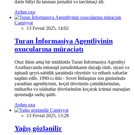
dərin biliyi ilə tanınan jurnalist və tərcüməçi idi.
Ardını oxu
Cəmiyyət
13 Fevral 2025, 14:02
Turan İnformasiya Agentliyinin
oxucularına müraciətı
Otuz ildən artıq bir müddətdə Turan İnformasiya Agentliyi
Azərbaycanda müstəqil jurnalistikanın dayağı olub, siyasi və
iqtisadi qeyri-sabitlik şəraitində obyektiv və etibarlı xəbərlər
təqdim edib. 1990-cı ildə - Sovet İttifaqının son günlərində
yaradılan agentliyimiz, keçid dövrünün çətinliklərindən,
müharibə və islahatlar dövrlərindən keçərək ictimai maraqları
qorumağa sadiq qalıb.
Ardını oxu
Cəmiyyət
13 Fevral 2025, 13:28
Yağış gözlənilir