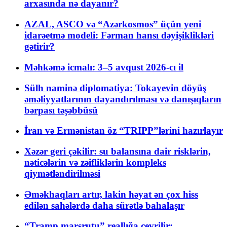
arxasında nə dayanır?
AZAL, ASCO və “Azərkosmos” üçün yeni
idarəetmə modeli: Fərman hansı dəyişiklikləri
gətirir?
Məhkəmə icmalı: 3–5 avqust 2026-cı il
Sülh naminə diplomatiya: Tokayevin döyüş
əməliyyatlarının dayandırılması və danışıqların
bərpası təşəbbüsü
İran və Ermənistan öz “TRIPP”lərini hazırlayır
Xəzər geri çəkilir: su balansına dair risklərin,
nəticələrin və zəifliklərin kompleks
qiymətləndirilməsi
Əməkhaqları artır, lakin həyat ən çox hiss
edilən sahələrdə daha sürətlə bahalaşır
“Tramp marşrutu” reallığa çevrilir: