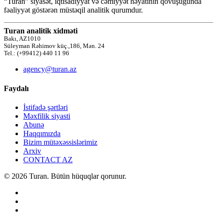
“Turan” siyasət, iqtisadiyyat və cəmiyyət həyatının qovuşuğunda
fəaliyyət göstərən müstəqil analitik qurumdur.
Turan analitik xidməti
Bakı, AZ1010
Süleyman Rəhimov küç.,186, Mən. 24
Tel.: (+99412) 440 11 96
agency@turan.az
Faydalı
İstifadə şərtləri
Məxfilik siyasti
Abunə
Haqqımızda
Bizim mütəxəssislərimiz
Arxiv
CONTACT AZ
© 2026 Turan. Bütün hüquqlar qorunur.