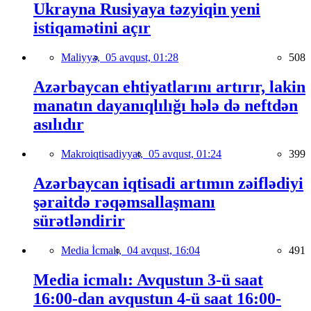
Ukrayna Rusiyaya təzyiqin yeni
istiqamətini açır
Maliyyə,
05 avqust, 01:28
508
Azərbaycan ehtiyatlarını artırır, lakin
manatın dayanıqlılığı hələ də neftdən
asılıdır
Makroiqtisadiyyat,
05 avqust, 01:24
399
Azərbaycan iqtisadi artımın zəiflədiyi
şəraitdə rəqəmsallaşmanı
sürətləndirir
Media İcmalı,
04 avqust, 16:04
491
Media icmalı: Avqustun 3-ü saat
16:00-dan avqustun 4-ü saat 16:00-