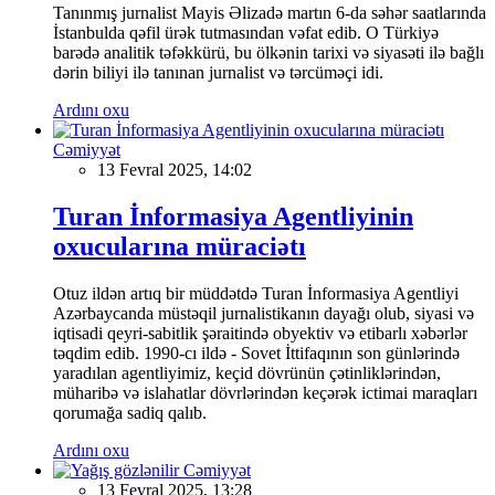
Tanınmış jurnalist Mayis Əlizadə martın 6-da səhər saatlarında
İstanbulda qəfil ürək tutmasından vəfat edib. O Türkiyə
barədə analitik təfəkkürü, bu ölkənin tarixi və siyasəti ilə bağlı
dərin biliyi ilə tanınan jurnalist və tərcüməçi idi.
Ardını oxu
Cəmiyyət
13 Fevral 2025, 14:02
Turan İnformasiya Agentliyinin
oxucularına müraciətı
Otuz ildən artıq bir müddətdə Turan İnformasiya Agentliyi
Azərbaycanda müstəqil jurnalistikanın dayağı olub, siyasi və
iqtisadi qeyri-sabitlik şəraitində obyektiv və etibarlı xəbərlər
təqdim edib. 1990-cı ildə - Sovet İttifaqının son günlərində
yaradılan agentliyimiz, keçid dövrünün çətinliklərindən,
müharibə və islahatlar dövrlərindən keçərək ictimai maraqları
qorumağa sadiq qalıb.
Ardını oxu
Cəmiyyət
13 Fevral 2025, 13:28