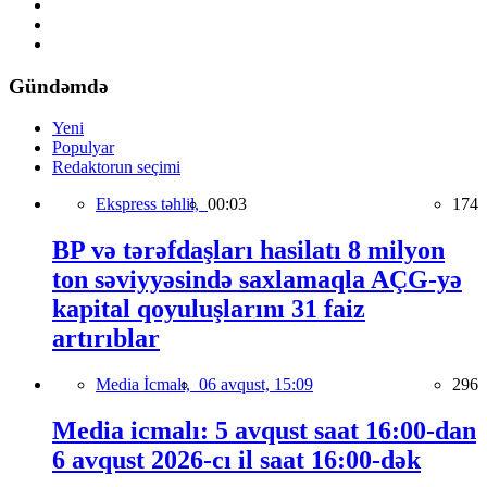
Gündəmdə
Yeni
Populyar
Redaktorun seçimi
Ekspress təhlil,
00:03
174
BP və tərəfdaşları hasilatı 8 milyon
ton səviyyəsində saxlamaqla AÇG-yə
kapital qoyuluşlarını 31 faiz
artırıblar
Media İcmalı,
06 avqust, 15:09
296
Media icmalı: 5 avqust saat 16:00-dan
6 avqust 2026-cı il saat 16:00-dək