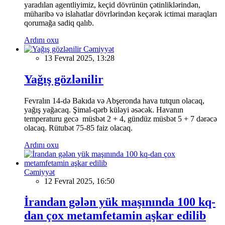
yaradılan agentliyimiz, keçid dövrünün çətinliklərindən,
müharibə və islahatlar dövrlərindən keçərək ictimai maraqları
qorumağa sadiq qalıb.
Ardını oxu
Cəmiyyət
13 Fevral 2025, 13:28
Yağış gözlənilir
Fevralın 14-də Bakıda və Abşeronda hava tutqun olacaq,
yağış yağacaq. Şimal-qərb küləyi əsəcək. Havanın
temperaturu gecə müsbət 2 + 4, gündüz müsbət 5 + 7 dərəcə
olacaq. Rütubət 75-85 faiz olacaq.
Ardını oxu
Cəmiyyət
12 Fevral 2025, 16:50
İrandan gələn yük maşınında 100 kq-
dan çox metamfetamin aşkar edilib