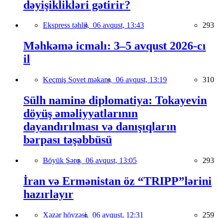
dəyişiklikləri gətirir?
Ekspress təhlil,
06 avqust, 13:43
293
Məhkəmə icmalı: 3–5 avqust 2026-cı
il
Keçmiş Sovet məkanı,
06 avqust, 13:19
310
Sülh naminə diplomatiya: Tokayevin
döyüş əməliyyatlarının
dayandırılması və danışıqların
bərpası təşəbbüsü
Böyük Şərq,
06 avqust, 13:05
293
İran və Ermənistan öz “TRIPP”lərini
hazırlayır
Xəzər hövzəsi,
06 avqust, 12:31
259