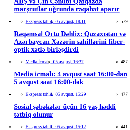
ABŞ və Çin Cənubi Qafqazda
marşrutlar uğrunda rəqabət aparır
Ekspress təhlil,
05 avqust, 18:11
579
Rəqəmsal Orta Dəhliz: Qazaxıstan və
Azərbaycan Xəzərin sahillərini fiber-
optik xətlə birləşdirdi
Media İcmalı,
05 avqust, 16:37
487
Media icmalı: 4 avqust saat 16:00-dan
5 avqust saat 16:00-dək
Ekspress təhlil,
05 avqust, 15:29
477
Sosial şəbəkələr üçün 16 yaş həddi
tətbiq olunur
Ekspress təhlil,
05 avqust, 15:12
441