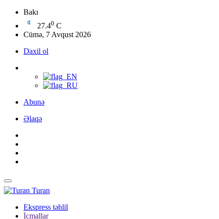
Bakı
0
27.4
C
Cümə, 7 Avqust 2026
Daxil ol
Abunə
Əlaqə
Turan
Ekspress təhlil
İcmallar