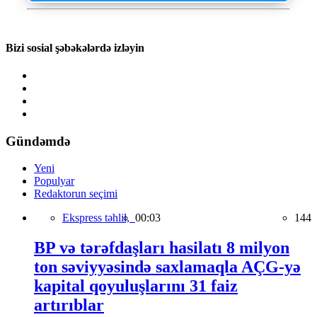
Bizi sosial şəbəkələrdə izləyin
Gündəmdə
Yeni
Populyar
Redaktorun seçimi
Ekspress təhlil,
00:03
144
BP və tərəfdaşları hasilatı 8 milyon
ton səviyyəsində saxlamaqla AÇG-yə
kapital qoyuluşlarını 31 faiz
artırıblar