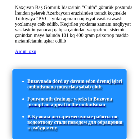
Naxçıvan Baş Gömrük İdarəsinin "Culfa" gömrük postunda
İrandan gələrək Azərbaycan ərazisindən tranzit keçməklə
Türkiyəyə "PVC" yükü aparan nəqliyyat vasitəsi əsaslı
yoxlamaya cəlb edilib. Keçirilən yoxlama zamanı nəqliyyat
vasitəsinin yanacaq qatqısı çənindən və qızdırıcı sistemin
çənindən maye halında 101 kq 400 qram psixotrop maddə -
metamfetamin aşkar edilib
Ardını oxu
Buzovnada dörd ay davam edən drenaj işləri
ombudsmana müraciətə səbəb olub
Four-month drainage works in Buzovna
prompt an appeal to the ombudsman
В Бузовна четырехмесячные работы по
водоотводу стали поводом для обращения
к омбудсмену