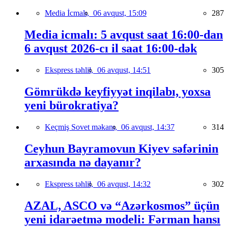
Media İcmalı,
06 avqust, 15:09
287
Media icmalı: 5 avqust saat 16:00-dan
6 avqust 2026-cı il saat 16:00-dək
Ekspress təhlil,
06 avqust, 14:51
305
Gömrükdə keyfiyyət inqilabı, yoxsa
yeni bürokratiya?
Keçmiş Sovet məkanı,
06 avqust, 14:37
314
Ceyhun Bayramovun Kiyev səfərinin
arxasında nə dayanır?
Ekspress təhlil,
06 avqust, 14:32
302
AZAL, ASCO və “Azərkosmos” üçün
yeni idarəetmə modeli: Fərman hansı