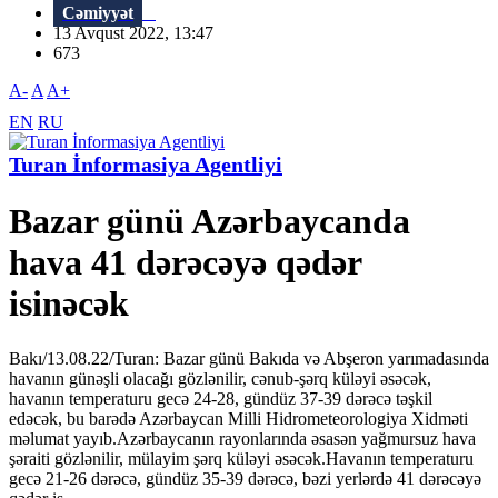
Cəmiyyət
13 Avqust 2022, 13:47
673
A-
A
A+
EN
RU
Turan İnformasiya Agentliyi
Bazar günü Azərbaycanda
hava 41 dərəcəyə qədər
isinəcək
Bakı/13.08.22/Turan: Bazar günü Bakıda və Abşeron yarımadasında
havanın günəşli olacağı gözlənilir, cənub-şərq küləyi əsəcək,
havanın temperaturu gecə 24-28, gündüz 37-39 dərəcə təşkil
edəcək, bu barədə Azərbaycan Milli Hidrometeorologiya Xidməti
məlumat yayıb.Azərbaycanın rayonlarında əsasən yağmursuz hava
şəraiti gözlənilir, mülayim şərq küləyi əsəcək.Havanın temperaturu
gecə 21-26 dərəcə, gündüz 35-39 dərəcə, bəzi yerlərdə 41 dərəcəyə