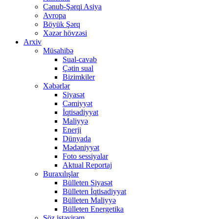
Cənub-Şərqi Asiya
Avropa
Böyük Şərq
Xəzər hövzəsi
Arxiv
Müsahibə
Sual-cavab
Çətin sual
Bizimkiler
Xəbərlər
Siyasət
Cəmiyyət
İqtisadiyyat
Maliyyə
Enerji
Dünyada
Mədəniyyət
Foto sessiyalar
Aktual Reportaj
Buraxılışlar
Bülleten Siyasət
Bülleten İqtisadiyyat
Bülleten Maliyyə
Bülleten Energetika
Söz istəyirəm