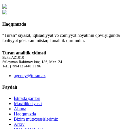
Haqqımızda
“Turan” siyasət, iqtisadiyyat və cəmiyyət həyatının qovuşuğunda
fəaliyyət göstərən müstəqil analitik qurumdur.
Turan analitik xidməti
Bakı, AZ1010
Süleyman Rəhimov küç.,186, Mən. 24
Tel.: (+99412) 440 11 96
agency@turan.az
Faydalı
İstifadə şərtləri
Məxfilik siyasti
Abunə
Haqqımızda
Bizim mütəxəssislərimiz
Arxiv