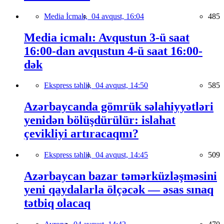
Media İcmalı,
04 avqust, 16:04
485
Media icmalı: Avqustun 3-ü saat
16:00-dan avqustun 4-ü saat 16:00-
dək
Ekspress təhlil,
04 avqust, 14:50
585
Azərbaycanda gömrük səlahiyyətləri
yenidən bölüşdürülür: islahat
çevikliyi artıracaqmı?
Ekspress təhlil,
04 avqust, 14:45
509
Azərbaycan bazar təmərküzləşməsini
yeni qaydalarla ölçəcək — əsas sınaq
tətbiq olacaq