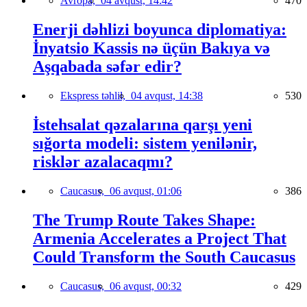
Avropa,
04 avqust, 14:42
470
Enerji dəhlizi boyunca diplomatiya:
İnyatsio Kassis nə üçün Bakıya və
Aşqabada səfər edir?
Ekspress təhlil,
04 avqust, 14:38
530
İstehsalat qəzalarına qarşı yeni
sığorta modeli: sistem yenilənir,
risklər azalacaqmı?
Caucasus,
06 avqust, 01:06
386
The Trump Route Takes Shape:
Armenia Accelerates a Project That
Could Transform the South Caucasus
Caucasus,
06 avqust, 00:32
429