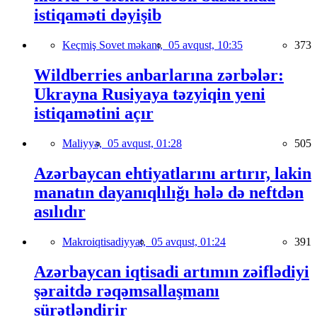
istiqaməti dəyişib
Keçmiş Sovet məkanı,
05 avqust, 10:35
373
Wildberries anbarlarına zərbələr:
Ukrayna Rusiyaya təzyiqin yeni
istiqamətini açır
Maliyyə,
05 avqust, 01:28
505
Azərbaycan ehtiyatlarını artırır, lakin
manatın dayanıqlılığı hələ də neftdən
asılıdır
Makroiqtisadiyyat,
05 avqust, 01:24
391
Azərbaycan iqtisadi artımın zəiflədiyi
şəraitdə rəqəmsallaşmanı
sürətləndirir