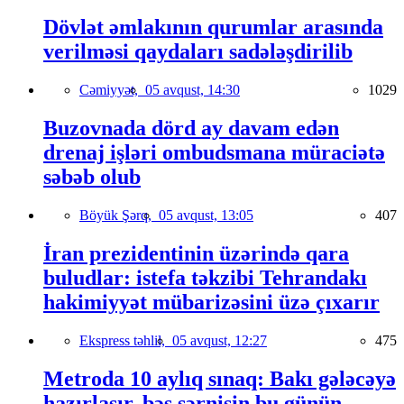
Dövlət əmlakının qurumlar arasında
verilməsi qaydaları sadələşdirilib
Cəmiyyət,
05 avqust, 14:30
1029
Buzovnada dörd ay davam edən
drenaj işləri ombudsmana müraciətə
səbəb olub
Böyük Şərq,
05 avqust, 13:05
407
İran prezidentinin üzərində qara
buludlar: istefa təkzibi Tehrandakı
hakimiyyət mübarizəsini üzə çıxarır
Ekspress təhlil,
05 avqust, 12:27
475
Metroda 10 aylıq sınaq: Bakı gələcəyə
hazırlaşır, bəs sərnişin bu günün