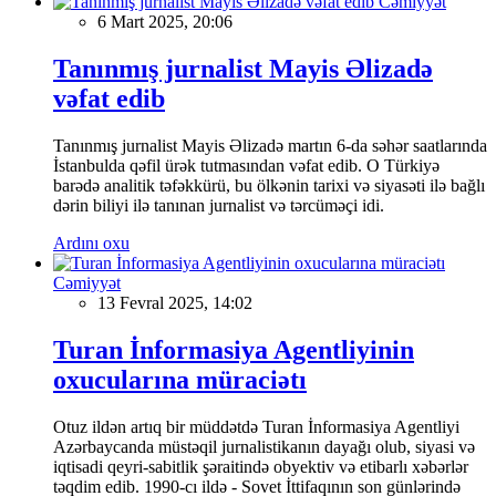
Cəmiyyət
6 Mart 2025, 20:06
Tanınmış jurnalist Mayis Əlizadə
vəfat edib
Tanınmış jurnalist Mayis Əlizadə martın 6-da səhər saatlarında
İstanbulda qəfil ürək tutmasından vəfat edib. O Türkiyə
barədə analitik təfəkkürü, bu ölkənin tarixi və siyasəti ilə bağlı
dərin biliyi ilə tanınan jurnalist və tərcüməçi idi.
Ardını oxu
Cəmiyyət
13 Fevral 2025, 14:02
Turan İnformasiya Agentliyinin
oxucularına müraciətı
Otuz ildən artıq bir müddətdə Turan İnformasiya Agentliyi
Azərbaycanda müstəqil jurnalistikanın dayağı olub, siyasi və
iqtisadi qeyri-sabitlik şəraitində obyektiv və etibarlı xəbərlər
təqdim edib. 1990-cı ildə - Sovet İttifaqının son günlərində