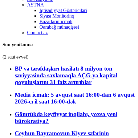
ASTNA
İqtisadiyyat Göstəriciləri
Siyası Monitorinq
Bazarların icmalı
Qarabağ münaqişəsi
Contact az
Son yenilənmə
(2 saat əvvəl)
BP və tərəfdaşları hasilatı 8 milyon ton
səviyyəsində saxlamaqla AÇG-yə kapital
qoyuluşlarını 31 faiz artırıblar
Media icmalı: 5 avqust saat 16:00-dan 6 avqust
2026-cı il saat 16:00-dək
Gömrükdə keyfiyyət inqilabı, yoxsa yeni
bürokratiya?
Ceyhun Bayramovun Kiyev səfərinin