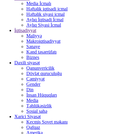
Media İcmalı
Həftəlik iqtisadi icmal
Həftəlik siyasi icmal
Aylıq İqtisadi İcmal
Aylıq Siyasi İcmal
İqtisadiyyat
Maliyyə
Makroiqtisadiyyat
Sənaye
Kənd təsərrüfatı
Biznes
Daxili siyasət
Qanunvericilik
Dövlət quruculuğu
Cəmiyyət
Gender
Din
İnsan Hüquqları
Media
Təhlükəsizlik
Sosial sahə
Xarici Siyasət
Keçmiş Sovet məkanı
Qafqaz
Amerika