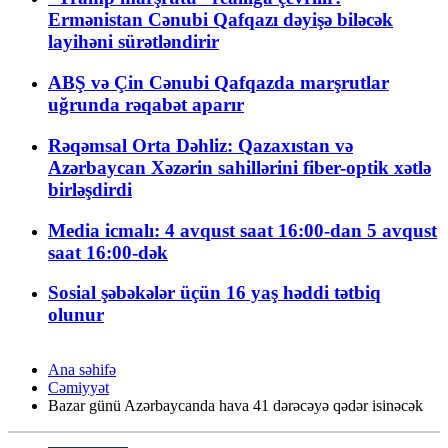
Ermənistan Cənubi Qafqazı dəyişə biləcək
layihəni sürətləndirir
ABŞ və Çin Cənubi Qafqazda marşrutlar
uğrunda rəqabət aparır
Rəqəmsal Orta Dəhliz: Qazaxıstan və
Azərbaycan Xəzərin sahillərini fiber-optik xətlə
birləşdirdi
Media icmalı: 4 avqust saat 16:00-dan 5 avqust
saat 16:00-dək
Sosial şəbəkələr üçün 16 yaş həddi tətbiq
olunur
Ana səhifə
Cəmiyyət
Bazar günü Azərbaycanda hava 41 dərəcəyə qədər isinəcək