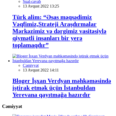
Sual-cavab
13 Avqust 2022 13:25
Türk alim: “Əsas məqsədimiz
Vəqfimiz,Strateji Araşdırmalar
Mərkəzimiz və dərgimiz vasitəsiylə
qiymətli insanları bir yerə
toplamaqdır”
Cəmiyyət
13 Avqust 2022 14:11
Bloger İşxan Verdyan məhkəməsində
iştirak etmək üçün İstanbuldan
Yerevana qayıtmağa hazırdır
Cəmiyyət