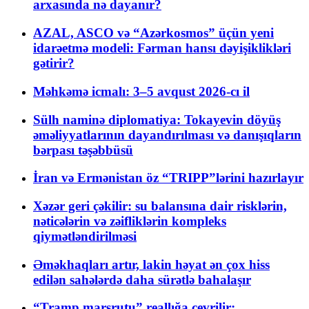
arxasında nə dayanır?
AZAL, ASCO və “Azərkosmos” üçün yeni
idarəetmə modeli: Fərman hansı dəyişiklikləri
gətirir?
Məhkəmə icmalı: 3–5 avqust 2026-cı il
Sülh naminə diplomatiya: Tokayevin döyüş
əməliyyatlarının dayandırılması və danışıqların
bərpası təşəbbüsü
İran və Ermənistan öz “TRIPP”lərini hazırlayır
Xəzər geri çəkilir: su balansına dair risklərin,
nəticələrin və zəifliklərin kompleks
qiymətləndirilməsi
Əməkhaqları artır, lakin həyat ən çox hiss
edilən sahələrdə daha sürətlə bahalaşır
“Tramp marşrutu” reallığa çevrilir: