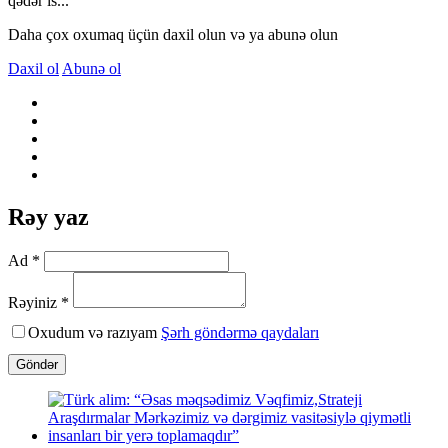
qədər is...
Daha çox oxumaq üçün daxil olun və ya abunə olun
Daxil ol
Abunə ol
Rəy yaz
Ad *
Rəyiniz *
Oxudum və razıyam
Şərh göndərmə qaydaları
Göndər