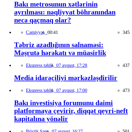
Bakı metrosunun xətlərinin
ayrılması: nəqliyyat böhranından
necə qaçmaq olar?
Cəmiyyət,
00:41
345
Təbriz azadlığının salnaməsi:
Məşrutə hərəkatı və müasirlik
Ekspress təhlil,
07 avqust, 17:28
437
Media idarəçiliyi mərkəzləşdirilir
Ekspress təhlil,
07 avqust, 17:00
473
Bakı investisiya forumunu daimi
platformaya çevirir, diqqət qeyri-neft
kapitalına yönəlir
Böyük Şərq,
07 avqust, 16:27
501