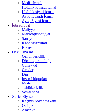
Media İcmalı
Həftəlik iqtisadi icmal
Həftəlik siyasi icmal
Aylıq İqtisadi İcmal
Aylıq Siyasi İcmal
İqtisadiyyat
Maliyyə
Makroiqtisadiyyat
Sənaye
Kənd təsərrüfatı
Biznes
Daxili siyasət
Qanunvericilik
Dövlət quruculuğu
Cəmiyyət
Gender
Din
İnsan Hüquqları
Media
Təhlükəsizlik
Sosial sahə
Xarici Siyasət
Keçmiş Sovet məkanı
Qafqaz
Amerika