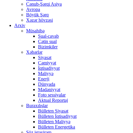
Cənub-Şərqi Asiya
Avropa
Böyük Şərq
Xəzər hövzəsi
Arxiv
Müsahibə
Sual-cavab
Çətin sual
Bizimkiler
Xəbərlər
Siyasət
Cəmiyyət
İqtisadiyyat
Maliyyə
Enerji
Dünyada
Mədəniyyət
Foto sessiyalar
Aktual Reportaj
Buraxılışlar
Bülleten Siyasət
Bülleten İqtisadiyyat
Bülleten Maliyyə
Bülleten Energetika
Söz istəyirəm