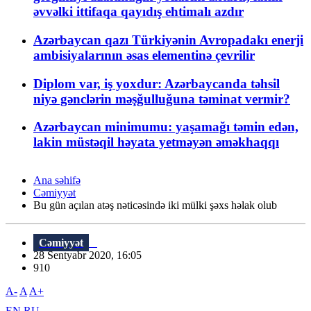
əvvəlki ittifaqa qayıdış ehtimalı azdır
Azərbaycan qazı Türkiyənin Avropadakı enerji
ambisiyalarının əsas elementinə çevrilir
Diplom var, iş yoxdur: Azərbaycanda təhsil
niyə gənclərin məşğulluğuna təminat vermir?
Azərbaycan minimumu: yaşamağı təmin edən,
lakin müstəqil həyata yetməyən əməkhaqqı
Ana səhifə
Cəmiyyət
Bu gün açılan atəş nəticəsində iki mülki şəxs həlak olub
Cəmiyyət
28 Sentyabr 2020, 16:05
910
A-
A
A+
EN
RU