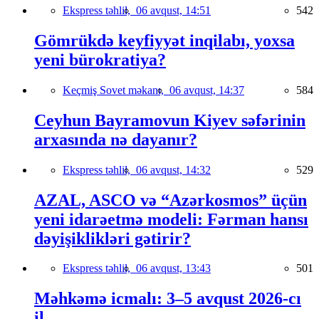
Ekspress təhlil,
06 avqust, 14:51
542
Gömrükdə keyfiyyət inqilabı, yoxsa
yeni bürokratiya?
Keçmiş Sovet məkanı,
06 avqust, 14:37
584
Ceyhun Bayramovun Kiyev səfərinin
arxasında nə dayanır?
Ekspress təhlil,
06 avqust, 14:32
529
AZAL, ASCO və “Azərkosmos” üçün
yeni idarəetmə modeli: Fərman hansı
dəyişiklikləri gətirir?
Ekspress təhlil,
06 avqust, 13:43
501
Məhkəmə icmalı: 3–5 avqust 2026-cı
il