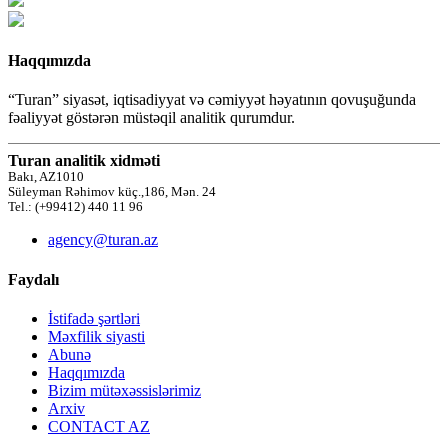
Haqqımızda
“Turan” siyasət, iqtisadiyyat və cəmiyyət həyatının qovuşuğunda
fəaliyyət göstərən müstəqil analitik qurumdur.
Turan analitik xidməti
Bakı, AZ1010
Süleyman Rəhimov küç.,186, Mən. 24
Tel.: (+99412) 440 11 96
agency@turan.az
Faydalı
İstifadə şərtləri
Məxfilik siyasti
Abunə
Haqqımızda
Bizim mütəxəssislərimiz
Arxiv
CONTACT AZ