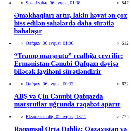
Sosial sahə,
06 avqust, 01:38
547
Əməkhaqları artır, lakin həyat ən çox
hiss edilən sahələrdə daha sürətlə
bahalaşır
Qafqaz,
06 avqust, 01:06
612
“Tramp marşrutu” reallığa çevrilir:
Ermənistan Cənubi Qafqazı dəyişə
biləcək layihəni sürətləndirir
Qafqaz,
06 avqust, 00:32
622
ABŞ və Çin Cənubi Qafqazda
marşrutlar uğrunda rəqabət aparır
Ekspress təhlil,
05 avqust, 18:11
775
Rəqəmsal Orta Dəhliz: Qazaxıstan və