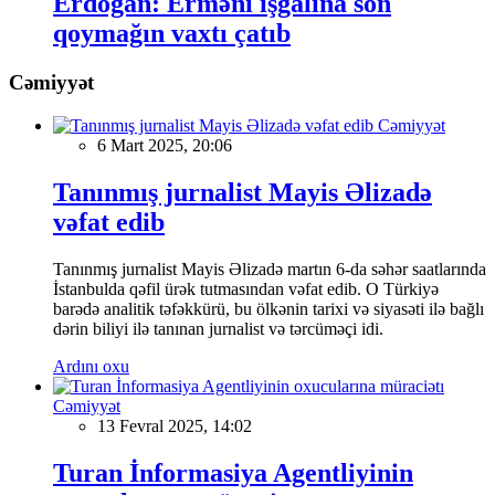
Erdoğan: Erməni işğalına son
qoymağın vaxtı çatıb
Cəmiyyət
Cəmiyyət
6 Mart 2025, 20:06
Tanınmış jurnalist Mayis Əlizadə
vəfat edib
Tanınmış jurnalist Mayis Əlizadə martın 6-da səhər saatlarında
İstanbulda qəfil ürək tutmasından vəfat edib. O Türkiyə
barədə analitik təfəkkürü, bu ölkənin tarixi və siyasəti ilə bağlı
dərin biliyi ilə tanınan jurnalist və tərcüməçi idi.
Ardını oxu
Cəmiyyət
13 Fevral 2025, 14:02
Turan İnformasiya Agentliyinin