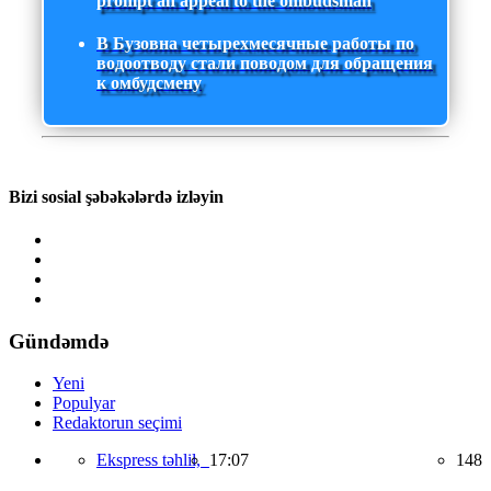
prompt an appeal to the ombudsman
В Бузовна четырехмесячные работы по
водоотводу стали поводом для обращения
к омбудсмену
Bizi sosial şəbəkələrdə izləyin
Gündəmdə
Yeni
Populyar
Redaktorun seçimi
Ekspress təhlil,
17:07
148