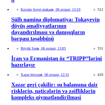
Keçmiş Sovet məkanı,
06 avqust, 13:19
512
Sülh naminə diplomatiya: Tokayevin
döyüş əməliyyatlarının
dayandırılması və danışıqların
bərpası təşəbbüsü
Böyük Şərq,
06 avqust, 13:05
551
İran və Ermənistan öz “TRIPP”lərini
hazırlayır
Xəzər hövzəsi,
06 avqust, 12:31
419
Xəzər geri çəkilir: su balansına dair
risklərin, nəticələrin və zəifliklərin
kompleks qiymətləndirilməsi