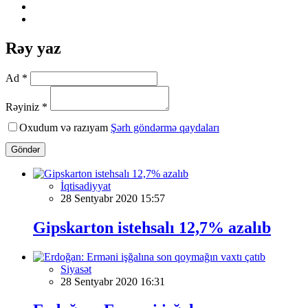
Rəy yaz
Ad *
Rəyiniz *
Oxudum və razıyam
Şərh göndərmə qaydaları
Göndər
İqtisadiyyat
28 Sentyabr 2020 15:57
Gipskarton istehsalı 12,7% azalıb
Siyasət
28 Sentyabr 2020 16:31