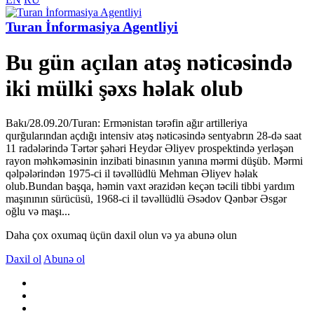
Turan İnformasiya Agentliyi
Bu gün açılan atəş nəticəsində
iki mülki şəxs həlak olub
Bakı/28.09.20/Turan: Ermənistan tərəfin ağır artilleriya
qurğularından açdığı intensiv atəş nəticəsində sentyabrın 28-də saat
11 radələrində Tərtər şəhəri Heydər Əliyev prospektində yerləşən
rayon məhkəməsinin inzibati binasının yanına mərmi düşüb. Mərmi
qəlpələrindən 1975-ci il təvəllüdlü Mehman Əliyev həlak
olub.Bundan başqa, həmin vaxt ərazidən keçən təcili tibbi yardım
maşınının sürücüsü, 1968-ci il təvəllüdlü Əsədov Qənbər Əsgər
oğlu və maşı...
Daha çox oxumaq üçün daxil olun və ya abunə olun
Daxil ol
Abunə ol