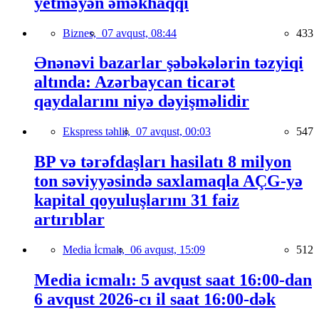
yetməyən əməkhaqqı
Biznes,
07 avqust, 08:44
433
Ənənəvi bazarlar şəbəkələrin təzyiqi
altında: Azərbaycan ticarət
qaydalarını niyə dəyişməlidir
Ekspress təhlil,
07 avqust, 00:03
547
BP və tərəfdaşları hasilatı 8 milyon
ton səviyyəsində saxlamaqla AÇG-yə
kapital qoyuluşlarını 31 faiz
artırıblar
Media İcmalı,
06 avqust, 15:09
512
Media icmalı: 5 avqust saat 16:00-dan
6 avqust 2026-cı il saat 16:00-dək