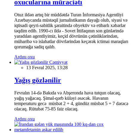
oxucularına müraciətı
Otuz ildən artıq bir müddətdə Turan İnformasiya Agentliyi
Azərbaycanda müstəqil jurnalistikanın dayağı olub, siyasi və
iqtisadi qeyri-sabitlik şəraitində obyektiv və etibarlı xəbərlər
təqdim edib. 1990-cı ildə - Sovet İttifaqının son günlərində
yaradılan agentliyimiz, keçid dövrünün çətinliklərindən,
müharibə və islahatlar dövrlərindən keçərək ictimai maraqları
qorumağa sadiq qalıb.
Ardını oxu
Cəmiyyət
13 Fevral 2025, 13:28
Yağış gözlənilir
Fevralın 14-də Bakıda və Abşeronda hava tutqun olacaq,
yağış yağacaq. Şimal-qərb küləyi əsəcək. Havanın
temperaturu gecə müsbət 2 + 4, gündüz müsbət 5 + 7 dərəcə
olacaq. Rütubət 75-85 faiz olacaq.
Ardını oxu