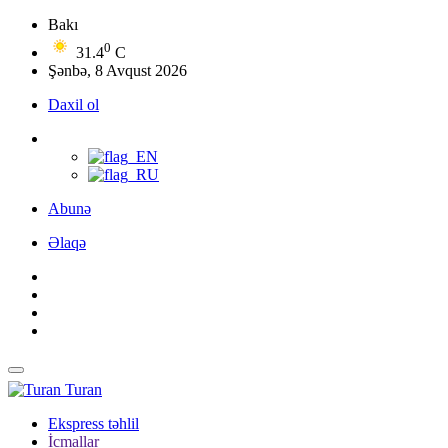
Bakı
0
31.4
C
Şənbə, 8 Avqust 2026
Daxil ol
Abunə
Əlaqə
Turan
Ekspress təhlil
İcmallar