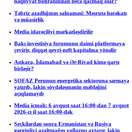
nəqliyyat böhranından necə qaçmaq olar?
Təbriz azadlığının salnaməsi: Məşrutə hərəkatı
və müasirlik
Media idarəçiliyi mərkəzləşdirilir
Bakı investisiya forumunu daimi platformaya
çevirir, diqqət qeyri-neft kapitalına yönəlir
Ankara, İslamabad və Ər-Riyad kimə qarşı
birləşir?
SOFAZ Perunun energetika sektoruna sərmayə
yatırıb, lakin sövdələşmənin məbləğini
açıqlamayıb
Media icmalı: 6 avqust saat 16:00-dan 7 avqust
2026-cı il saat 16:00-dək
Seçkilərdən sonra Ermənistan və Rusiya
gərginliyi azaltmağın yollarını axtarır, lakin