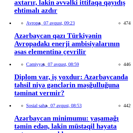
axtarır, lakin əvvəlki ittifaqa qayıdış
ehtimalı azdır
Avropa,
07 avqust, 09:23
474
Azərbaycan qazı Türkiyənin
Avropadakı enerji ambisiyalarının
əsas elementinə çevrilir
Cəmiyyət,
07 avqust, 08:59
446
Diplom var, iş yoxdur: Azərbaycanda
təhsil niyə gənclərin məşğulluğuna
təminat vermir?
Sosial sahə,
07 avqust, 08:53
442
Azərbaycan minimumu: yaşamağı
təmin edən, lakin müstəqil həyata