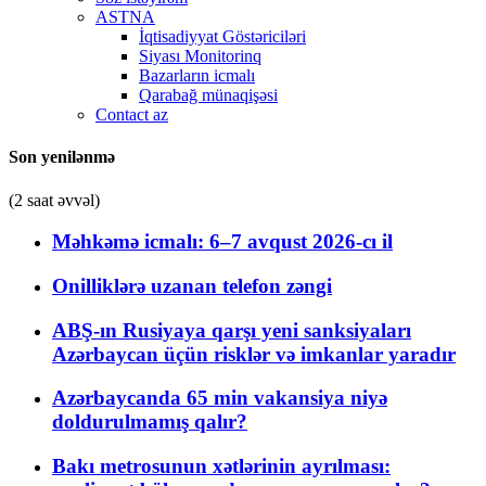
ASTNA
İqtisadiyyat Göstəriciləri
Siyası Monitorinq
Bazarların icmalı
Qarabağ münaqişəsi
Contact az
Son yenilənmə
(2 saat əvvəl)
Məhkəmə icmalı: 6–7 avqust 2026-cı il
Onilliklərə uzanan telefon zəngi
ABŞ-ın Rusiyaya qarşı yeni sanksiyaları
Azərbaycan üçün risklər və imkanlar yaradır
Azərbaycanda 65 min vakansiya niyə
doldurulmamış qalır?
Bakı metrosunun xətlərinin ayrılması: