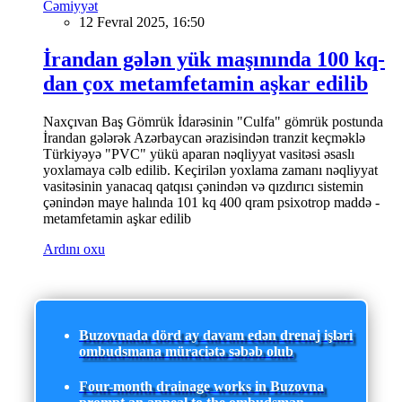
Cəmiyyət
12 Fevral 2025, 16:50
İrandan gələn yük maşınında 100 kq-
dan çox metamfetamin aşkar edilib
Naxçıvan Baş Gömrük İdarəsinin "Culfa" gömrük postunda
İrandan gələrək Azərbaycan ərazisindən tranzit keçməklə
Türkiyəyə "PVC" yükü aparan nəqliyyat vasitəsi əsaslı
yoxlamaya cəlb edilib. Keçirilən yoxlama zamanı nəqliyyat
vasitəsinin yanacaq qatqısı çənindən və qızdırıcı sistemin
çənindən maye halında 101 kq 400 qram psixotrop maddə -
metamfetamin aşkar edilib
Ardını oxu
Buzovnada dörd ay davam edən drenaj işləri
ombudsmana müraciətə səbəb olub
Four-month drainage works in Buzovna