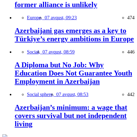
former alliance is unlikely
Europe,
07 avqust, 09:23
474
Azerbaijani gas emerges as a key to
Türkiye’s energy ambitions in Europe
Social,
07 avqust, 08:59
446
A Diploma but No Job: Why
Education Does Not Guarantee Youth
Employment in Azerbaijan
Social sphere,
07 avqust, 08:53
442
Azerbaijan’s minimum: a wage that
covers survival but not independent
living