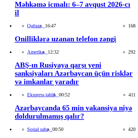
Məhkəmə icmalı: 6–7 avqust 2026-cı
il
Qafqaz,
16:47
168
Onilliklərə uzanan telefon zəngi
Amerika,
12:32
292
ABŞ-ın Rusiyaya qarşı yeni
sanksiyaları Azərbaycan üçün risklər
və imkanlar yaradır
Ekspress təhlil,
00:52
411
Azərbaycanda 65 min vakansiya niyə
doldurulmamış qalır?
Sosial sahə,
00:50
420