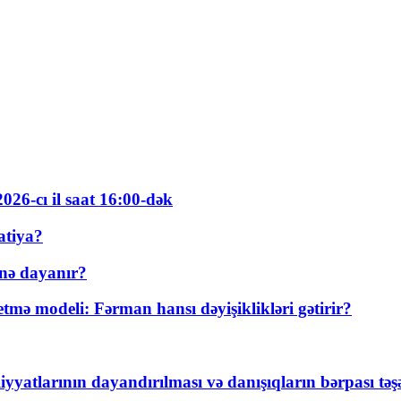
026-cı il saat 16:00-dək
atiya?
nə dayanır?
ə modeli: Fərman hansı dəyişiklikləri gətirir?
yyatlarının dayandırılması və danışıqların bərpası tə