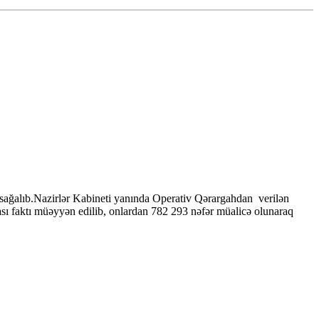
sağalıb.Nazirlər Kabineti yanında Operativ Qərargahdan verilən
ı faktı müəyyən edilib, onlardan 782 293 nəfər müalicə olunaraq