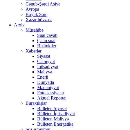
Cənub-Şərqi Asiya
Avropa
Böyük Şərq
Xəzər hövzəsi
Arxiv
Müsahibə
Sual-cavab
Çətin sual
Bizimkiler
Xəbərlər
Siyasət
Cəmiyyət
İqtisadiyyat
Maliyyə
Enerji
Dünyada
Mədəniyyət
Foto sessiyalar
Aktual Reportaj
Buraxılışlar
Bülleten Siyasət
Bülleten İqtisadiyyat
Bülleten Maliyyə
Bülleten Energetika
Söz istəyirəm