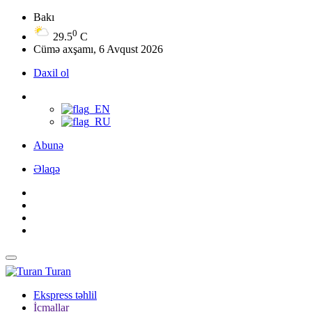
Bakı
0
29.5
C
Cümə axşamı, 6 Avqust 2026
Daxil ol
Abunə
Əlaqə
Turan
Ekspress təhlil
İcmallar