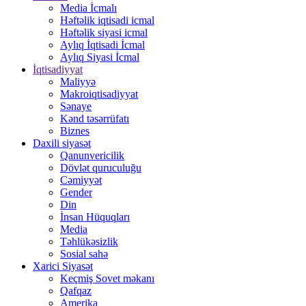
Media İcmalı
Həftəlik iqtisadi icmal
Həftəlik siyasi icmal
Aylıq İqtisadi İcmal
Aylıq Siyasi İcmal
İqtisadiyyat
Maliyyə
Makroiqtisadiyyat
Sənaye
Kənd təsərrüfatı
Biznes
Daxili siyasət
Qanunvericilik
Dövlət quruculuğu
Cəmiyyət
Gender
Din
İnsan Hüquqları
Media
Təhlükəsizlik
Sosial sahə
Xarici Siyasət
Keçmiş Sovet məkanı
Qafqaz
Amerika