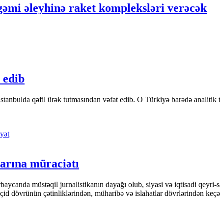
gəmi əleyhinə raket kompleksləri verəcək
 edib
tanbulda qəfil ürək tutmasından vəfat edib. O Türkiyə barədə analitik təfə
yət
arına müraciətı
ycanda müstəqil jurnalistikanın dayağı olub, siyasi və iqtisadi qeyri-sa
keçid dövrünün çətinliklərindən, müharibə və islahatlar dövrlərindən keç