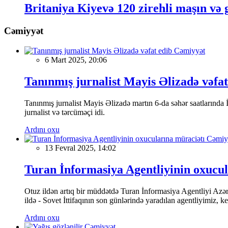
Britaniya Kiyevə 120 zirehli maşın və 
Cəmiyyət
Cəmiyyət
6 Mart 2025, 20:06
Tanınmış jurnalist Mayis Əlizadə vəfat
Tanınmış jurnalist Mayis Əlizadə martın 6-da səhər saatlarında İs
jurnalist və tərcüməçi idi.
Ardını oxu
Cəmiy
13 Fevral 2025, 14:02
Turan İnformasiya Agentliyinin oxucul
Otuz ildən artıq bir müddətdə Turan İnformasiya Agentliyi Azərba
ildə - Sovet İttifaqının son günlərində yaradılan agentliyimiz, 
Ardını oxu
Cəmiyyət