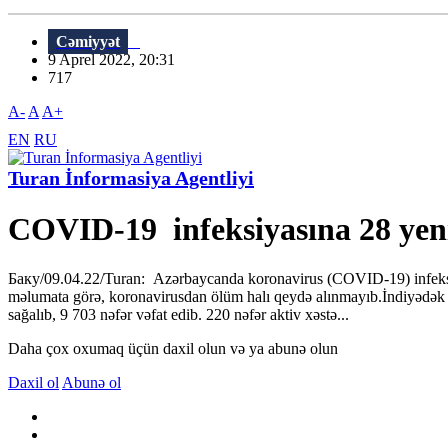
Cəmiyyət
9 Aprel 2022, 20:31
717
A-
A
A+
EN
RU
Turan İnformasiya Agentliyi
COVID-19 infeksiyasına 28 yeni
Баку/09.04.22/Turan: Azərbaycanda koronavirus (COVID-19) infeksiya
məlumata görə, koronavirusdan ölüm halı qeydə alınmayıb.İndiyədək 
sağalıb, 9 703 nəfər vəfat edib. 220 nəfər aktiv xəstə...
Daha çox oxumaq üçün daxil olun və ya abunə olun
Daxil ol
Abunə ol