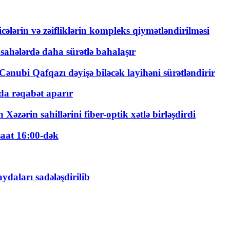
ticələrin və zəifliklərin kompleks qiymətləndirilməsi
 sahələrdə daha sürətlə bahalaşır
ənubi Qafqazı dəyişə biləcək layihəni sürətləndirir
a rəqabət aparır
zərin sahillərini fiber-optik xətlə birləşdirdi
saat 16:00-dək
daları sadələşdirilib