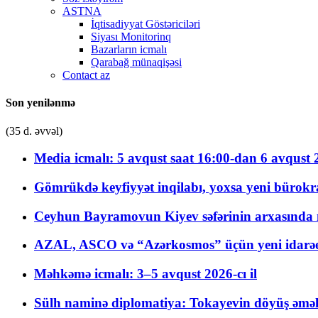
ASTNA
İqtisadiyyat Göstəriciləri
Siyası Monitorinq
Bazarların icmalı
Qarabağ münaqişəsi
Contact az
Son yenilənmə
(35 d. əvvəl)
Media icmalı: 5 avqust saat 16:00-dan 6 avqust 2
Gömrükdə keyfiyyət inqilabı, yoxsa yeni bürokr
Ceyhun Bayramovun Kiyev səfərinin arxasında 
AZAL, ASCO və “Azərkosmos” üçün yeni idarəetm
Məhkəmə icmalı: 3–5 avqust 2026-cı il
Sülh naminə diplomatiya: Tokayevin döyüş əməli