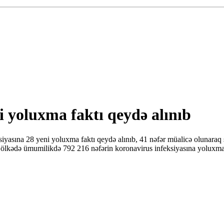
 yoluxma faktı qeydə alınıb
sına 28 yeni yoluxma faktı qeydə alınıb, 41 nəfər müalicə olunaraq 
ölkədə ümumilikdə 792 216 nəfərin koronavirus infeksiyasına yoluxmas