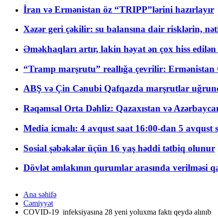
İran və Ermənistan öz “TRIPP”lərini hazırlayır
Xəzər geri çəkilir: su balansına dair risklərin, nə
Əməkhaqları artır, lakin həyat ən çox hiss edilən
“Tramp marşrutu” reallığa çevrilir: Ermənistan C
ABŞ və Çin Cənubi Qafqazda marşrutlar uğrund
Rəqəmsal Orta Dəhliz: Qazaxıstan və Azərbaycan Xə
Media icmalı: 4 avqust saat 16:00-dan 5 avqust 
Sosial şəbəkələr üçün 16 yaş həddi tətbiq olunur
Dövlət əmlakının qurumlar arasında verilməsi qay
Ana səhifə
Cəmiyyət
COVID-19 infeksiyasına 28 yeni yoluxma faktı qeydə alınıb