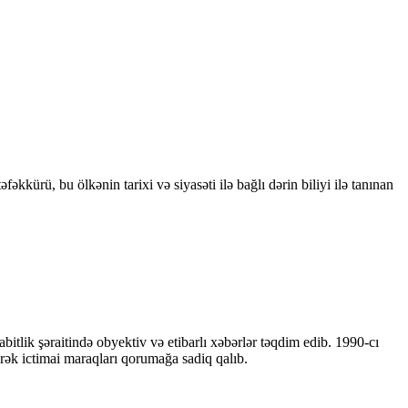
kkürü, bu ölkənin tarixi və siyasəti ilə bağlı dərin biliyi ilə tanınan
bitlik şəraitində obyektiv və etibarlı xəbərlər təqdim edib. 1990-cı
ərək ictimai maraqları qorumağa sadiq qalıb.