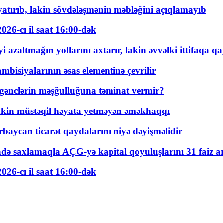
tırıb, lakin sövdələşmənin məbləğini açıqlamayıb
026-cı il saat 16:00-dək
 azaltmağın yollarını axtarır, lakin əvvəlki ittifaqa qa
bisiyalarının əsas elementinə çevrilir
 gənclərin məşğulluğuna təminat vermir?
kin müstəqil həyata yetməyən əməkhaqqı
rbaycan ticarət qaydalarını niyə dəyişməlidir
ində saxlamaqla AÇG-yə kapital qoyuluşlarını 31 faiz ar
026-cı il saat 16:00-dək