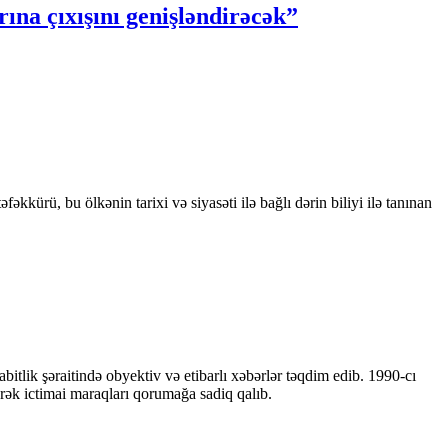
ına çıxışını genişləndirəcək”
kkürü, bu ölkənin tarixi və siyasəti ilə bağlı dərin biliyi ilə tanınan
bitlik şəraitində obyektiv və etibarlı xəbərlər təqdim edib. 1990-cı
ərək ictimai maraqları qorumağa sadiq qalıb.