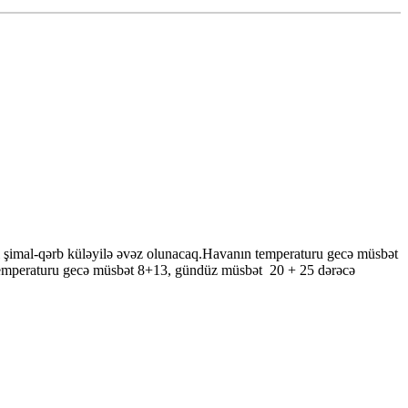
 şimal-qərb küləyilə əvəz olunacaq.Havanın temperaturu gecə müsbət
temperaturu gecə müsbət 8+13, gündüz müsbət 20 + 25 dərəcə