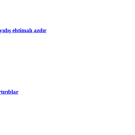
yıdış ehtimalı azdır
tırıblar