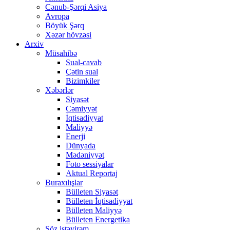
Cənub-Şərqi Asiya
Avropa
Böyük Şərq
Xəzər hövzəsi
Arxiv
Müsahibə
Sual-cavab
Çətin sual
Bizimkiler
Xəbərlər
Siyasət
Cəmiyyət
İqtisadiyyat
Maliyyə
Enerji
Dünyada
Mədəniyyət
Foto sessiyalar
Aktual Reportaj
Buraxılışlar
Bülleten Siyasət
Bülleten İqtisadiyyat
Bülleten Maliyyə
Bülleten Energetika
Söz istəyirəm