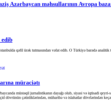
aziş Azərbaycan məhsullarının Avropa bazar
 edib
tanbulda qəfil ürək tutmasından vəfat edib. O Türkiyə barədə analitik təfə
yət
arına müraciətı
ycanda müstəqil jurnalistikanın dayağı olub, siyasi və iqtisadi qeyri-sa
keçid dövrünün çətinliklərindən, müharibə və islahatlar dövrlərindən keç