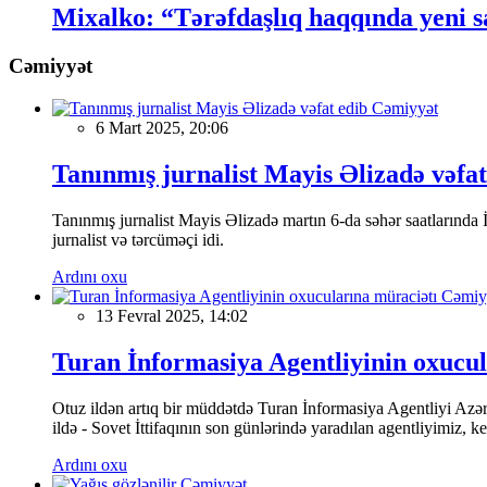
Mixalko: “Tərəfdaşlıq haqqında yeni s
Cəmiyyət
Cəmiyyət
6 Mart 2025, 20:06
Tanınmış jurnalist Mayis Əlizadə vəfat
Tanınmış jurnalist Mayis Əlizadə martın 6-da səhər saatlarında İs
jurnalist və tərcüməçi idi.
Ardını oxu
Cəmiy
13 Fevral 2025, 14:02
Turan İnformasiya Agentliyinin oxucul
Otuz ildən artıq bir müddətdə Turan İnformasiya Agentliyi Azərba
ildə - Sovet İttifaqının son günlərində yaradılan agentliyimiz, 
Ardını oxu
Cəmiyyət