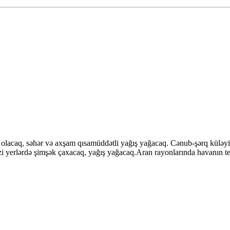
lacaq, səhər və axşam qısamüddətli yağış yağacaq. Cənub-şərq küləyi
i yerlərdə şimşək çaxacaq, yağış yağacaq.Aran rayonlarında havanın 