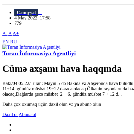
Cəmiyyət
4 May 2022, 17:58
779
A-
A
A+
EN
RU
Turan İnformasiya Agentliyi
Cümə axşamı hava haqqında
Bakı/04.05.22/Turan: Mayın 5-də Bakıda və Abşeronda hava buludlu o
11+14, gündüz müsbət 19+22 dərəcə olacaq.Ölkənin rayonlarında bəz
olacaq.Dağlarda gecə müsbət 2 + 6, gündüz müsbət 7 + 12 d...
Daha çox oxumaq üçün daxil olun və ya abunə olun
Daxil ol
Abunə ol