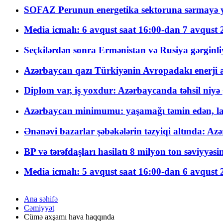
SOFAZ Perunun energetika sektoruna sərmayə ya
Media icmalı: 6 avqust saat 16:00-dan 7 avqust 2
Seçkilərdən sonra Ermənistan və Rusiya gərginliyi
Azərbaycan qazı Türkiyənin Avropadakı enerji am
Diplom var, iş yoxdur: Azərbaycanda təhsil niyə
Azərbaycan minimumu: yaşamağı təmin edən, la
Ənənəvi bazarlar şəbəkələrin təzyiqi altında: Azə
BP və tərəfdaşları hasilatı 8 milyon ton səviyyəs
Media icmalı: 5 avqust saat 16:00-dan 6 avqust 2
Ana səhifə
Cəmiyyət
Cümə axşamı hava haqqında