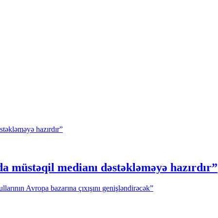
da müstəqil medianı dəstəkləməyə hazırdır”