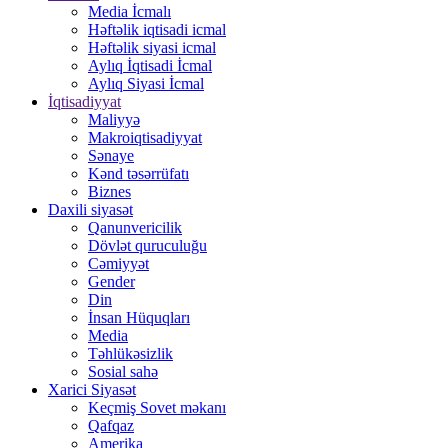
Media İcmalı
Həftəlik iqtisadi icmal
Həftəlik siyasi icmal
Aylıq İqtisadi İcmal
Aylıq Siyasi İcmal
İqtisadiyyat
Maliyyə
Makroiqtisadiyyat
Sənaye
Kənd təsərrüfatı
Biznes
Daxili siyasət
Qanunvericilik
Dövlət quruculuğu
Cəmiyyət
Gender
Din
İnsan Hüquqları
Media
Təhlükəsizlik
Sosial sahə
Xarici Siyasət
Keçmiş Sovet məkanı
Qafqaz
Amerika