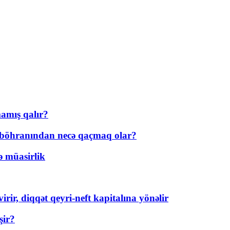
amış qalır?
t böhranından necə qaçmaq olar?
ə müasirlik
rir, diqqət qeyri-neft kapitalına yönəlir
şir?