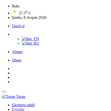
Bakı
0
27.1
C
Şənbə, 8 Avqust 2026
Daxil ol
Abunə
Əlaqə
Turan
Ekspress təhlil
İcmallar