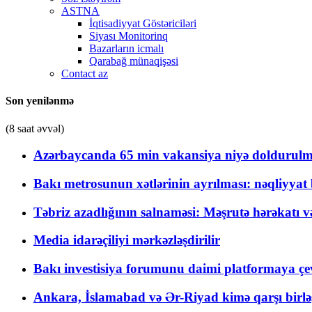
ASTNA
İqtisadiyyat Göstəriciləri
Siyası Monitorinq
Bazarların icmalı
Qarabağ münaqişəsi
Contact az
Son yenilənmə
(8 saat əvvəl)
Azərbaycanda 65 min vakansiya niyə doldurulm
Bakı metrosunun xətlərinin ayrılması: nəqliyya
Təbriz azadlığının salnaməsi: Məşrutə hərəkatı v
Media idarəçiliyi mərkəzləşdirilir
Bakı investisiya forumunu daimi platformaya çevi
Ankara, İslamabad və Ər-Riyad kimə qarşı birlə