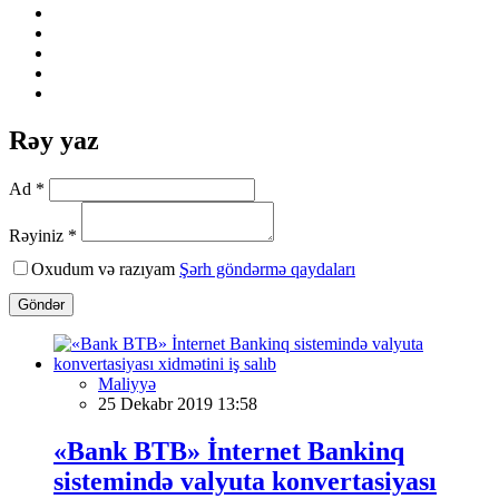
Rəy yaz
Ad *
Rəyiniz *
Oxudum və razıyam
Şərh göndərmə qaydaları
Göndər
Maliyyə
25 Dekabr 2019 13:58
«Bank BTB» İnternet Bankinq
sistemində valyuta konvertasiyası