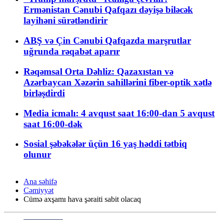
Ermənistan Cənubi Qafqazı dəyişə biləcək
layihəni sürətləndirir
ABŞ və Çin Cənubi Qafqazda marşrutlar
uğrunda rəqabət aparır
Rəqəmsal Orta Dəhliz: Qazaxıstan və
Azərbaycan Xəzərin sahillərini fiber-optik xətlə
birləşdirdi
Media icmalı: 4 avqust saat 16:00-dan 5 avqust
saat 16:00-dək
Sosial şəbəkələr üçün 16 yaş həddi tətbiq
olunur
Ana səhifə
Cəmiyyət
Cümə axşamı hava şəraiti sabit olacaq