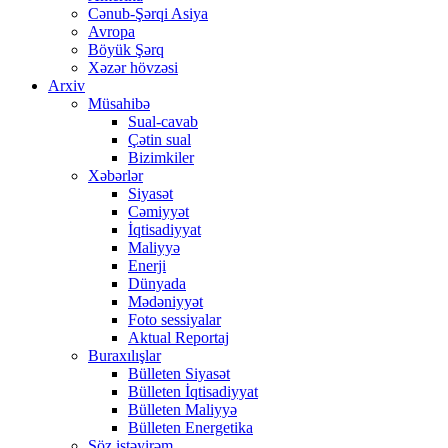
Cənub-Şərqi Asiya
Avropa
Böyük Şərq
Xəzər hövzəsi
Arxiv
Müsahibə
Sual-cavab
Çətin sual
Bizimkiler
Xəbərlər
Siyasət
Cəmiyyət
İqtisadiyyat
Maliyyə
Enerji
Dünyada
Mədəniyyət
Foto sessiyalar
Aktual Reportaj
Buraxılışlar
Bülleten Siyasət
Bülleten İqtisadiyyat
Bülleten Maliyyə
Bülleten Energetika
Söz istəyirəm