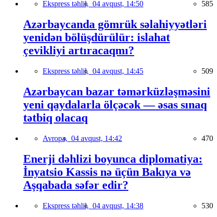
Ekspress təhlil,
04 avqust, 14:50
585
Azərbaycanda gömrük səlahiyyətləri
yenidən bölüşdürülür: islahat
çevikliyi artıracaqmı?
Ekspress təhlil,
04 avqust, 14:45
509
Azərbaycan bazar təmərküzləşməsini
yeni qaydalarla ölçəcək — əsas sınaq
tətbiq olacaq
Avropa,
04 avqust, 14:42
470
Enerji dəhlizi boyunca diplomatiya:
İnyatsio Kassis nə üçün Bakıya və
Aşqabada səfər edir?
Ekspress təhlil,
04 avqust, 14:38
530