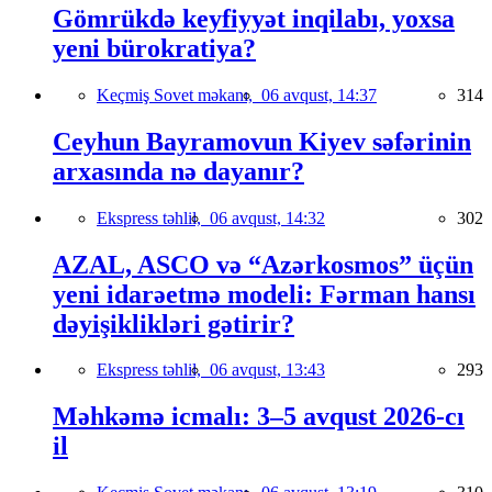
Gömrükdə keyfiyyət inqilabı, yoxsa
yeni bürokratiya?
Keçmiş Sovet məkanı,
06 avqust, 14:37
314
Ceyhun Bayramovun Kiyev səfərinin
arxasında nə dayanır?
Ekspress təhlil,
06 avqust, 14:32
302
AZAL, ASCO və “Azərkosmos” üçün
yeni idarəetmə modeli: Fərman hansı
dəyişiklikləri gətirir?
Ekspress təhlil,
06 avqust, 13:43
293
Məhkəmə icmalı: 3–5 avqust 2026-cı
il