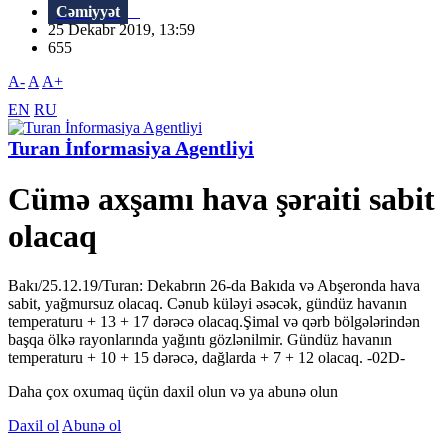
Cəmiyyət
25 Dekabr 2019, 13:59
655
A-
A
A+
EN
RU
Turan İnformasiya Agentliyi
Cümə axşamı hava şəraiti sabit
olacaq
Bakı/25.12.19/Turan: Dekabrın 26-da Bakıda və Abşeronda hava
sabit, yağmursuz olacaq. Cənub küləyi əsəcək, gündüz havanın
temperaturu + 13 + 17 dərəcə olacaq.Şimal və qərb bölgələrindən
başqa ölkə rayonlarında yağıntı gözlənilmir. Gündüz havanın
temperaturu + 10 + 15 dərəcə, dağlarda + 7 + 12 olacaq. -02D-
Daha çox oxumaq üçün daxil olun və ya abunə olun
Daxil ol
Abunə ol