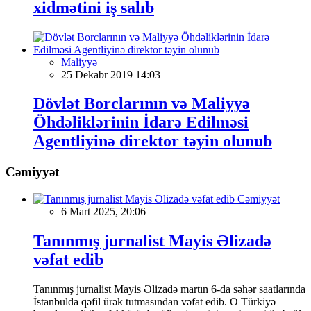
xidmətini iş salıb
Maliyyə
25 Dekabr 2019 14:03
Dövlət Borclarının və Maliyyə
Öhdəliklərinin İdarə Edilməsi
Agentliyinə direktor təyin olunub
Cəmiyyət
Cəmiyyət
6 Mart 2025, 20:06
Tanınmış jurnalist Mayis Əlizadə
vəfat edib
Tanınmış jurnalist Mayis Əlizadə martın 6-da səhər saatlarında
İstanbulda qəfil ürək tutmasından vəfat edib. O Türkiyə