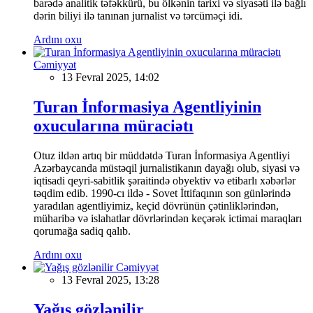
barədə analitik təfəkkürü, bu ölkənin tarixi və siyasəti ilə bağlı
dərin biliyi ilə tanınan jurnalist və tərcüməçi idi.
Ardını oxu
Cəmiyyət
13 Fevral 2025, 14:02
Turan İnformasiya Agentliyinin
oxucularına müraciətı
Otuz ildən artıq bir müddətdə Turan İnformasiya Agentliyi
Azərbaycanda müstəqil jurnalistikanın dayağı olub, siyasi və
iqtisadi qeyri-sabitlik şəraitində obyektiv və etibarlı xəbərlər
təqdim edib. 1990-cı ildə - Sovet İttifaqının son günlərində
yaradılan agentliyimiz, keçid dövrünün çətinliklərindən,
müharibə və islahatlar dövrlərindən keçərək ictimai maraqları
qorumağa sadiq qalıb.
Ardını oxu
Cəmiyyət
13 Fevral 2025, 13:28
Yağış gözlənilir