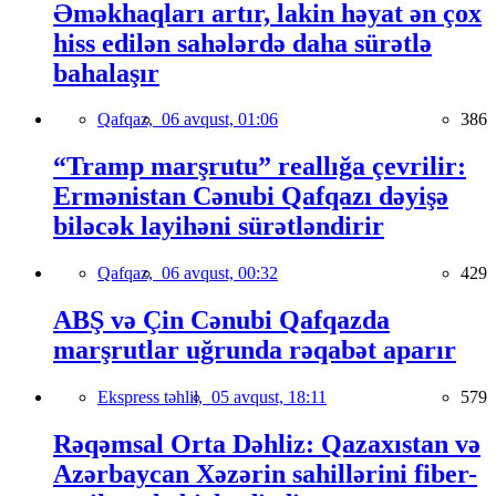
Əməkhaqları artır, lakin həyat ən çox
hiss edilən sahələrdə daha sürətlə
bahalaşır
Qafqaz,
06 avqust, 01:06
386
“Tramp marşrutu” reallığa çevrilir:
Ermənistan Cənubi Qafqazı dəyişə
biləcək layihəni sürətləndirir
Qafqaz,
06 avqust, 00:32
429
ABŞ və Çin Cənubi Qafqazda
marşrutlar uğrunda rəqabət aparır
Ekspress təhlil,
05 avqust, 18:11
579
Rəqəmsal Orta Dəhliz: Qazaxıstan və
Azərbaycan Xəzərin sahillərini fiber-