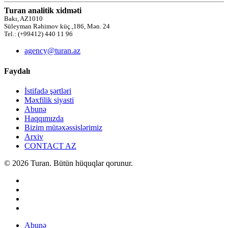
Turan analitik xidməti
Bakı, AZ1010
Süleyman Rəhimov küç.,186, Mən. 24
Tel.: (+99412) 440 11 96
agency@turan.az
Faydalı
İstifadə şərtləri
Məxfilik siyasti
Abunə
Haqqımızda
Bizim mütəxəssislərimiz
Arxiv
CONTACT AZ
© 2026 Turan. Bütün hüquqlar qorunur.
Abunə