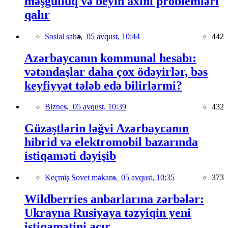
məşğulluq və beyin axını problemləri
qalır
Sosial sahə,
05 avqust, 10:44
442
Azərbaycanın kommunal hesabı:
vətəndaşlar daha çox ödəyirlər, bəs
keyfiyyət tələb edə bilirlərmi?
Biznes,
05 avqust, 10:39
432
Güzəştlərin ləğvi Azərbaycanın
hibrid və elektromobil bazarında
istiqaməti dəyişib
Keçmiş Sovet məkanı,
05 avqust, 10:35
373
Wildberries anbarlarına zərbələr:
Ukrayna Rusiyaya təzyiqin yeni
istiqamətini açır