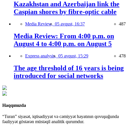
Kazakhstan and Azerbaijan link the
Caspian shores by fibre-optic cable
Media Review,
05 avqust, 16:37
487
Media Review: From 4:00 p.m. on
August 4 to 4:00 p.m. on August 5
Express analysis,
05 avqust, 15:29
478
The age threshold of 16 years is being
introduced for social networks
Haqqımızda
“Turan” siyasət, iqtisadiyyat və cəmiyyət həyatının qovuşuğunda
fəaliyyət göstərən müstəqil analitik qurumdur.