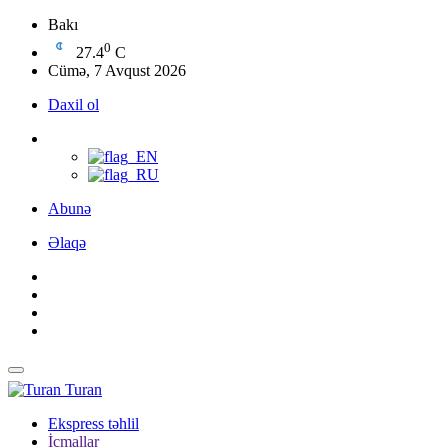
Bakı
0
27.4
C
Cümə, 7 Avqust 2026
Daxil ol
Abunə
Əlaqə
Turan
Ekspress təhlil
İcmallar