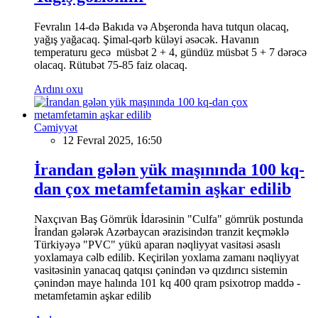
Fevralın 14-də Bakıda və Abşeronda hava tutqun olacaq,
yağış yağacaq. Şimal-qərb küləyi əsəcək. Havanın
temperaturu gecə müsbət 2 + 4, gündüz müsbət 5 + 7 dərəcə
olacaq. Rütubət 75-85 faiz olacaq.
Ardını oxu
Cəmiyyət
12 Fevral 2025, 16:50
İrandan gələn yük maşınında 100 kq-
dan çox metamfetamin aşkar edilib
Naxçıvan Baş Gömrük İdarəsinin "Culfa" gömrük postunda
İrandan gələrək Azərbaycan ərazisindən tranzit keçməklə
Türkiyəyə "PVC" yükü aparan nəqliyyat vasitəsi əsaslı
yoxlamaya cəlb edilib. Keçirilən yoxlama zamanı nəqliyyat
vasitəsinin yanacaq qatqısı çənindən və qızdırıcı sistemin
çənindən maye halında 101 kq 400 qram psixotrop maddə -
metamfetamin aşkar edilib