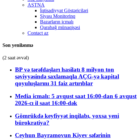
ASTNA
İqtisadiyyat Göstəriciləri
Siyası Monitorinq
Bazarların icmalı
Qarabağ münaqişəsi
Contact az
Son yenilənmə
(2 saat əvvəl)
BP və tərəfdaşları hasilatı 8 milyon ton
səviyyəsində saxlamaqla AÇG-yə kapital
qoyuluşlarını 31 faiz artırıblar
Media icmalı: 5 avqust saat 16:00-dan 6 avqust
2026-cı il saat 16:00-dək
Gömrükdə keyfiyyət inqilabı, yoxsa yeni
bürokratiya?
Ceyhun Bayramovun Kiyev səfərinin