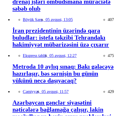
drenaj işləri ombudsmana müraciətə
səbəb olub
Böyük Şərq,
05 avqust, 13:05
407
İran prezidentinin üzərində qara
buludlar: istefa təkzibi Tehrandakı
hakimiyyət mübarizəsini üzə çıxarır
Ekspress təhlil,
05 avqust, 12:27
475
Metroda 10 aylıq sınaq: Bakı gələcəyə
hazırlaşır, bəs sərnişin bu günün
yükünü necə daşıyacaq?
Cəmiyyət,
05 avqust, 11:57
429
Azərbaycan gənclər siyasətini
nəticələrə bağlamağa çalışır, lakin