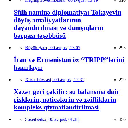
Keçmiş Sovet məkanı,
06 avqust, 13:19
310
Sülh naminə diplomatiya: Tokayevin
döyüş əməliyyatlarının
dayandırılması və danışıqların
bərpası təşəbbüsü
Böyük Şərq,
06 avqust, 13:05
293
İran və Ermənistan öz “TRIPP”lərini
hazırlayır
Xəzər hövzəsi,
06 avqust, 12:31
259
Xəzər geri çəkilir: su balansına dair
risklərin, nəticələrin və zəifliklərin
kompleks qiymətləndirilməsi
Sosial sahə,
06 avqust, 01:38
356