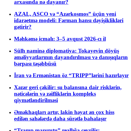
arxasında nə dayanır?
AZAL, ASCO və “Azərkosmos” üçün yeni
idarəetmə modeli: Fərman hansı dəyişiklikləri
gətirir?
Məhkəmə icmalı: 3–5 avqust 2026-cı il
Sülh naminə diplomatiya: Tokayevin döyüş
əməliyyatlarının dayandırılması və danışıqların
bərpası təşəbbüsü
İran və Ermənistan öz “TRIPP”lərini hazırlayır
Xəzər geri çəkilir: su balansına dair risklərin,
nəticələrin və zəifliklərin kompleks
qiymətləndirilməsi
Əməkhaqları artır, lakin həyat ən çox hiss
edilən sahələrdə daha sürətlə bahalaşır
“Tramp marşrutu” reallığa çevrilir: