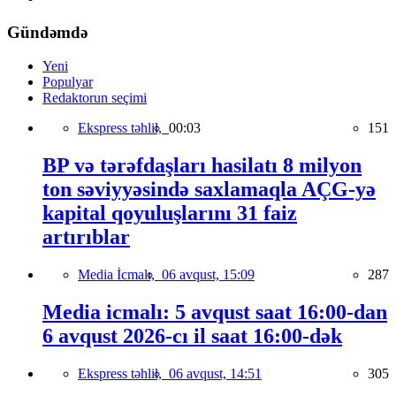
Gündəmdə
Yeni
Populyar
Redaktorun seçimi
Ekspress təhlil,
00:03
151
BP və tərəfdaşları hasilatı 8 milyon
ton səviyyəsində saxlamaqla AÇG-yə
kapital qoyuluşlarını 31 faiz
artırıblar
Media İcmalı,
06 avqust, 15:09
287
Media icmalı: 5 avqust saat 16:00-dan
6 avqust 2026-cı il saat 16:00-dək
Ekspress təhlil,
06 avqust, 14:51
305