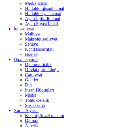
Media İcmalı
Həftəlik iqtisadi icmal
Həftəlik siyasi icmal
Aylıq İqtisadi İcmal
Aylıq Siyasi İcmal
İqtisadiyyat
Maliyyə
Makroiqtisadiyyat
Sənaye
Kənd təsərrüfatı
Biznes
Daxili siyasət
Qanunvericilik
Dövlət quruculuğu
Cəmiyyət
Gender
Din
İnsan Hüquqları
Media
Təhlükəsizlik
Sosial sahə
Xarici Siyasət
Keçmiş Sovet məkanı
Qafqaz
Amerika