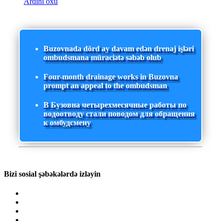
Ardını oxu
Buzovnada dörd ay davam edən drenaj işləri
ombudsmana müraciətə səbəb olub
Four-month drainage works in Buzovna
prompt an appeal to the ombudsman
В Бузовна четырехмесячные работы по
водоотводу стали поводом для обращения
к омбудсмену
Bizi sosial şəbəkələrdə izləyin