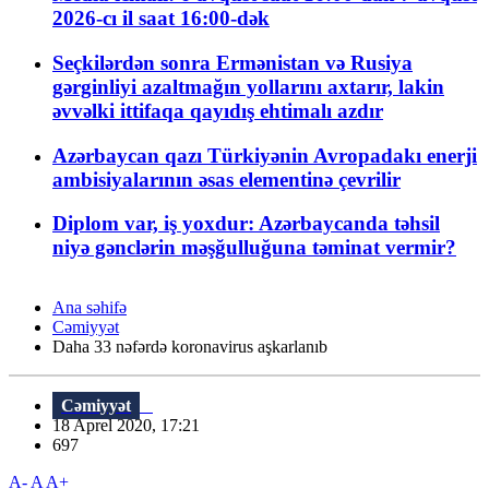
2026-cı il saat 16:00-dək
Seçkilərdən sonra Ermənistan və Rusiya
gərginliyi azaltmağın yollarını axtarır, lakin
əvvəlki ittifaqa qayıdış ehtimalı azdır
Azərbaycan qazı Türkiyənin Avropadakı enerji
ambisiyalarının əsas elementinə çevrilir
Diplom var, iş yoxdur: Azərbaycanda təhsil
niyə gənclərin məşğulluğuna təminat vermir?
Ana səhifə
Cəmiyyət
Daha 33 nəfərdə koronavirus aşkarlanıb
Cəmiyyət
18 Aprel 2020, 17:21
697
A-
A
A+