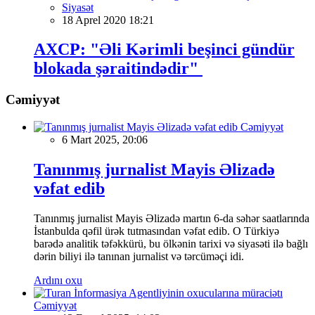
Siyasət
18 Aprel 2020 18:21
AXCP: "Əli Kərimli beşinci gündür
blokada şəraitindədir"
Cəmiyyət
Cəmiyyət
6 Mart 2025, 20:06
Tanınmış jurnalist Mayis Əlizadə
vəfat edib
Tanınmış jurnalist Mayis Əlizadə martın 6-da səhər saatlarında
İstanbulda qəfil ürək tutmasından vəfat edib. O Türkiyə
barədə analitik təfəkkürü, bu ölkənin tarixi və siyasəti ilə bağlı
dərin biliyi ilə tanınan jurnalist və tərcüməçi idi.
Ardını oxu
Cəmiyyət