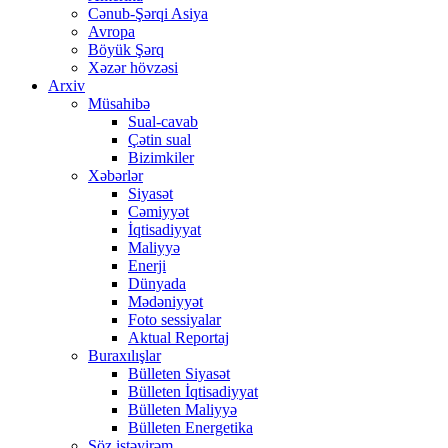
Cənub-Şərqi Asiya
Avropa
Böyük Şərq
Xəzər hövzəsi
Arxiv
Müsahibə
Sual-cavab
Çətin sual
Bizimkiler
Xəbərlər
Siyasət
Cəmiyyət
İqtisadiyyat
Maliyyə
Enerji
Dünyada
Mədəniyyət
Foto sessiyalar
Aktual Reportaj
Buraxılışlar
Bülleten Siyasət
Bülleten İqtisadiyyat
Bülleten Maliyyə
Bülleten Energetika
Söz istəyirəm