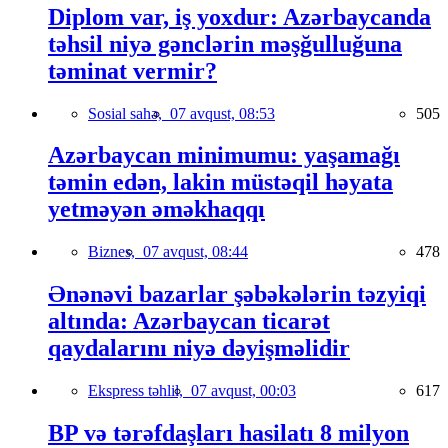
Diplom var, iş yoxdur: Azərbaycanda
təhsil niyə gənclərin məşğulluğuna
təminat vermir?
Sosial sahə,
07 avqust, 08:53
505
Azərbaycan minimumu: yaşamağı
təmin edən, lakin müstəqil həyata
yetməyən əməkhaqqı
Biznes,
07 avqust, 08:44
478
Ənənəvi bazarlar şəbəkələrin təzyiqi
altında: Azərbaycan ticarət
qaydalarını niyə dəyişməlidir
Ekspress təhlil,
07 avqust, 00:03
617
BP və tərəfdaşları hasilatı 8 milyon