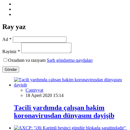
Rəy yaz
Ad *
Rəyiniz *
Oxudum və razıyam
Şərh göndərmə qaydaları
Göndər
Cəmiyyət
18 Aprel 2020 15:14
Təcili yardımda çalışan həkim
koronavirusdan dünyasını dəyişib