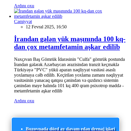
Ardını oxu
Cəmiyyət
12 Fevral 2025, 16:50
İrandan gələn yük maşınında 100 kq-
dan çox metamfetamin aşkar edilib
Naxçıvan Baş Gömrük İdarəsinin "Culfa" gömrük postunda
İrandan gələrək Azərbaycan ərazisindən tranzit keçməklə
Türkiyəyə "PVC" yükü aparan nəqliyyat vasitəsi əsaslı
yoxlamaya cəlb edilib. Keçirilən yoxlama zamanı nəqliyyat
vasitəsinin yanacaq qatqısı çənindən və qızdırıcı sistemin
çənindən maye halında 101 kq 400 qram psixotrop maddə -
metamfetamin aşkar edilib
Ardını oxu
Buzovnada dörd ay davam edən drenaj işləri