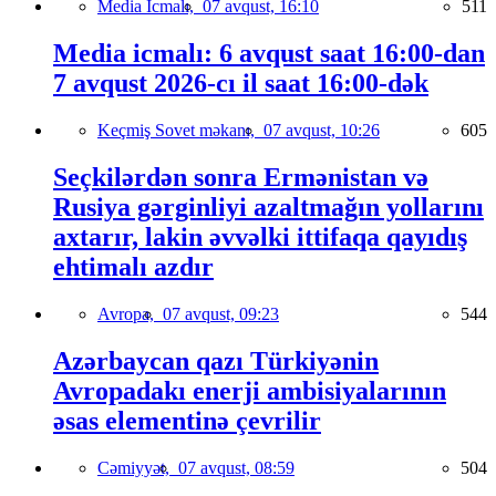
Media İcmalı,
07 avqust, 16:10
511
Media icmalı: 6 avqust saat 16:00-dan
7 avqust 2026-cı il saat 16:00-dək
Keçmiş Sovet məkanı,
07 avqust, 10:26
605
Seçkilərdən sonra Ermənistan və
Rusiya gərginliyi azaltmağın yollarını
axtarır, lakin əvvəlki ittifaqa qayıdış
ehtimalı azdır
Avropa,
07 avqust, 09:23
544
Azərbaycan qazı Türkiyənin
Avropadakı enerji ambisiyalarının
əsas elementinə çevrilir
Cəmiyyət,
07 avqust, 08:59
504