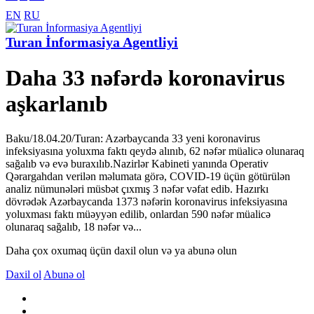
EN
RU
Turan İnformasiya Agentliyi
Daha 33 nəfərdə koronavirus
aşkarlanıb
Baku/18.04.20/Turan: Azərbaycanda 33 yeni koronavirus
infeksiyasına yoluxma faktı qeydə alınıb, 62 nəfər müalicə olunaraq
sağalıb və evə buraxılıb.Nazirlər Kabineti yanında Operativ
Qərargahdan verilən məlumata görə, COVID-19 üçün götürülən
analiz nümunələri müsbət çıxmış 3 nəfər vəfat edib. Hazırkı
dövrədək Azərbaycanda 1373 nəfərin koronavirus infeksiyasına
yoluxması faktı müəyyən edilib, onlardan 590 nəfər müalicə
olunaraq sağalıb, 18 nəfər və...
Daha çox oxumaq üçün daxil olun və ya abunə olun
Daxil ol
Abunə ol