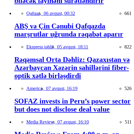
biləcək layihəni sürətləndirir
Qafqaz,
06 avqust, 00:32
661
ABŞ və Çin Cənubi Qafqazda
marşrutlar uğrunda rəqabət aparır
Ekspress təhlil,
05 avqust, 18:11
822
Rəqəmsal Orta Dəhliz: Qazaxıstan və
Azərbaycan Xəzərin sahillərini fiber-
optik xətlə birləşdirdi
America,
07 avqust, 16:19
526
SOFAZ invests in Peru’s power sector
but does not disclose deal value
Media Review,
07 avqust, 16:10
511