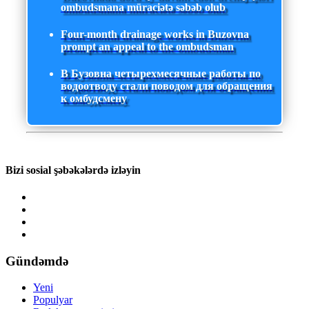
ombudsmana müraciətə səbəb olub
Four-month drainage works in Buzovna
prompt an appeal to the ombudsman
В Бузовна четырехмесячные работы по
водоотводу стали поводом для обращения
к омбудсмену
Bizi sosial şəbəkələrdə izləyin
Gündəmdə
Yeni
Populyar