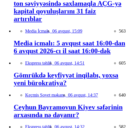
ton səviyyəsində saxlamaqla AÇG-yə
kapital qoyuluşlarını 31 faiz
artırıblar
Media İcmalı,
06 avqust, 15:09
563
Media icmalı: 5 avqust saat 16:00-dan
6 avqust 2026-cı il saat 16:00-dək
Ekspress təhlil,
06 avqust, 14:51
605
Gömrükdə keyfiyyət inqilabı, yoxsa
yeni bürokratiya?
Keçmiş Sovet məkanı,
06 avqust, 14:37
640
Ceyhun Bayramovun Kiyev səfərinin
arxasında nə dayanır?
Ekspress təhlil,
06 avqust, 14:32
582