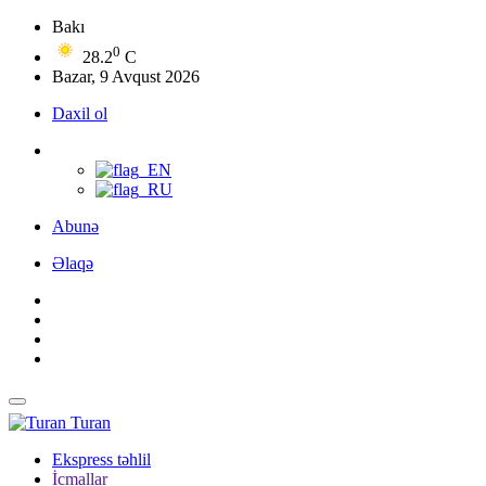
Bakı
0
28.2
C
Bazar, 9 Avqust 2026
Daxil ol
Abunə
Əlaqə
Turan
Ekspress təhlil
İcmallar