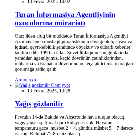
13 Fevral 2025, 14:02
Turan İnformasiya Agentliyinin
oxucularına müraciətı
Otuz ildən artıq bir müddətdə Turan İnformasiya Agentliyi
Azərbaycanda müstəqil jurnalistikanın dayağı olub, siyasi və
iqtisadi qeyri-sabitlik şəraitində obyektiv və etibarlı xəbərlər
təqdim edib. 1990-cı ildə - Sovet İttifaqının son günlərində
yaradılan agentliyimiz, keçid dövrünün çətinliklərindən,
müharibə və islahatlar dövrlərindən keçərək ictimai maraqları
qorumağa sadiq qalıb.
Ardını oxu
Cəmiyyət
13 Fevral 2025, 13:28
Yağış gözlənilir
Fevralın 14-də Bakıda və Abşeronda hava tutqun olacaq,
yağış yağacaq. Şimal-qərb küləyi əsəcək. Havanın
temperaturu gecə müsbət 2 + 4, gündüz müsbət 5 + 7 dərəcə
olacaq. Rütubət 75-85 faiz olacaq.