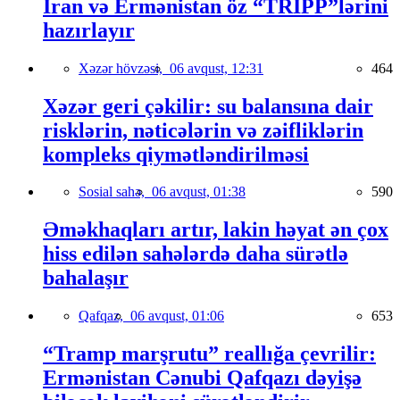
İran və Ermənistan öz “TRIPP”lərini
hazırlayır
Xəzər hövzəsi,
06 avqust, 12:31
464
Xəzər geri çəkilir: su balansına dair
risklərin, nəticələrin və zəifliklərin
kompleks qiymətləndirilməsi
Sosial sahə,
06 avqust, 01:38
590
Əməkhaqları artır, lakin həyat ən çox
hiss edilən sahələrdə daha sürətlə
bahalaşır
Qafqaz,
06 avqust, 01:06
653
“Tramp marşrutu” reallığa çevrilir:
Ermənistan Cənubi Qafqazı dəyişə