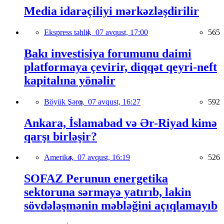
Media idarəçiliyi mərkəzləşdirilir
Ekspress təhlil,
07 avqust, 17:00
565
Bakı investisiya forumunu daimi
platformaya çevirir, diqqət qeyri-neft
kapitalına yönəlir
Böyük Şərq,
07 avqust, 16:27
592
Ankara, İslamabad və Ər-Riyad kimə
qarşı birləşir?
Amerika,
07 avqust, 16:19
526
SOFAZ Perunun energetika
sektoruna sərmayə yatırıb, lakin
sövdələşmənin məbləğini açıqlamayıb