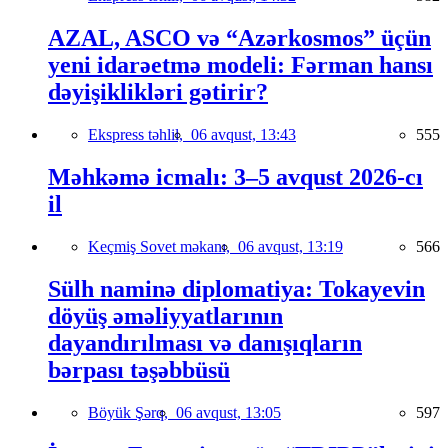
AZAL, ASCO və “Azərkosmos” üçün
yeni idarəetmə modeli: Fərman hansı
dəyişiklikləri gətirir?
Ekspress təhlil,
06 avqust, 13:43
555
Məhkəmə icmalı: 3–5 avqust 2026-cı
il
Keçmiş Sovet məkanı,
06 avqust, 13:19
566
Sülh naminə diplomatiya: Tokayevin
döyüş əməliyyatlarının
dayandırılması və danışıqların
bərpası təşəbbüsü
Böyük Şərq,
06 avqust, 13:05
597