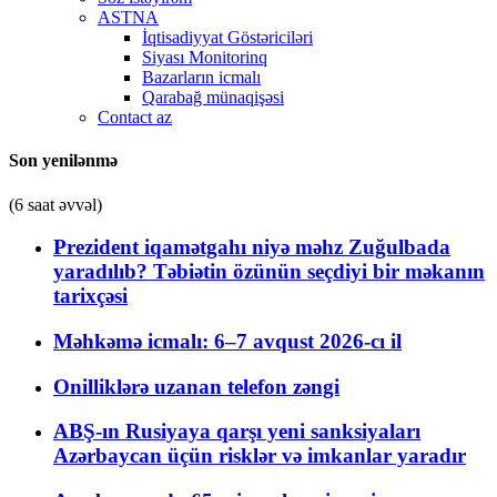
ASTNA
İqtisadiyyat Göstəriciləri
Siyası Monitorinq
Bazarların icmalı
Qarabağ münaqişəsi
Contact az
Son yenilənmə
(6 saat əvvəl)
Prezident iqamətgahı niyə məhz Zuğulbada
yaradılıb? Təbiətin özünün seçdiyi bir məkanın
tarixçəsi
Məhkəmə icmalı: 6–7 avqust 2026-cı il
Onilliklərə uzanan telefon zəngi
ABŞ-ın Rusiyaya qarşı yeni sanksiyaları
Azərbaycan üçün risklər və imkanlar yaradır