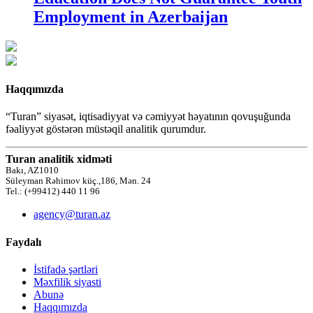
Employment in Azerbaijan
Haqqımızda
“Turan” siyasət, iqtisadiyyat və cəmiyyət həyatının qovuşuğunda
fəaliyyət göstərən müstəqil analitik qurumdur.
Turan analitik xidməti
Bakı, AZ1010
Süleyman Rəhimov küç.,186, Mən. 24
Tel.: (+99412) 440 11 96
agency@turan.az
Faydalı
İstifadə şərtləri
Məxfilik siyasti
Abunə
Haqqımızda