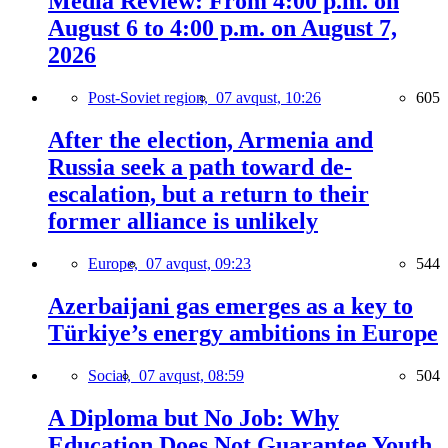
Media Review: From 4:00 p.m. on
August 6 to 4:00 p.m. on August 7,
2026
Post-Soviet region,
07 avqust, 10:26
605
After the election, Armenia and
Russia seek a path toward de-
escalation, but a return to their
former alliance is unlikely
Europe,
07 avqust, 09:23
544
Azerbaijani gas emerges as a key to
Türkiye’s energy ambitions in Europe
Social,
07 avqust, 08:59
504
A Diploma but No Job: Why
Education Does Not Guarantee Youth