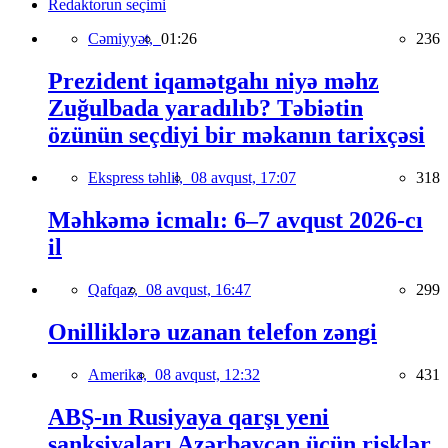
Redaktorun seçimi
Cəmiyyət,
01:26
236
Prezident iqamətgahı niyə məhz
Zuğulbada yaradılıb? Təbiətin
özünün seçdiyi bir məkanın tarixçəsi
Ekspress təhlil,
08 avqust, 17:07
318
Məhkəmə icmalı: 6–7 avqust 2026-cı
il
Qafqaz,
08 avqust, 16:47
299
Onilliklərə uzanan telefon zəngi
Amerika,
08 avqust, 12:32
431
ABŞ-ın Rusiyaya qarşı yeni
sanksiyaları Azərbaycan üçün risklər