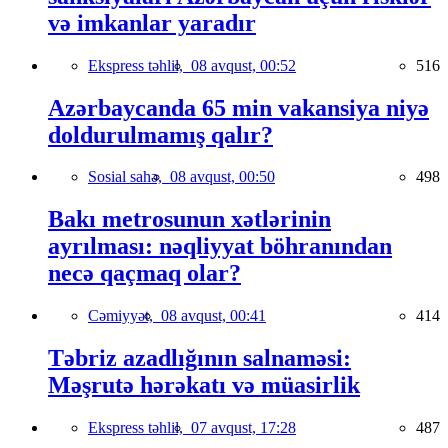
və imkanlar yaradır
Ekspress təhlil,
08 avqust, 00:52
516
Azərbaycanda 65 min vakansiya niyə
doldurulmamış qalır?
Sosial sahə,
08 avqust, 00:50
498
Bakı metrosunun xətlərinin
ayrılması: nəqliyyat böhranından
necə qaçmaq olar?
Cəmiyyət,
08 avqust, 00:41
414
Təbriz azadlığının salnaməsi:
Məşrutə hərəkatı və müasirlik
Ekspress təhlil,
07 avqust, 17:28
487