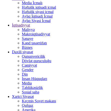
Media İcmalı
Həftəlik iqtisadi icmal
Həftəlik siyasi icmal
Aylıq İqtisadi İcmal
Aylıq Siyasi İcmal
İqtisadiyyat
Maliyyə
Makroiqtisadiyyat
Sənaye
Kənd təsərrüfatı
Biznes
Daxili siyasət
Qanunvericilik
Dövlət quruculuğu
Cəmiyyət
Gender
Din
İnsan Hüquqları
Media
Təhlükəsizlik
Sosial sahə
Xarici Siyasət
Keçmiş Sovet məkanı
Qafqaz
Amerika