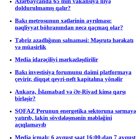
Azərbaycanda 65 min vakansiya niyə
doldurulmamış qalır?
Bakı metrosunun xətlərinin ayrılması:
nəqliyyat böhranından necə qaçmaq olar?
Təbriz azadlığının salnaməsi: Məşrutə hərəkatı
və müasirlik
Media idarəçiliyi mərkəzləşdirilir
Bakı investisiya forumunu daimi platformaya
çevirir, diqqət qeyri-neft kapitalına yönəlir
Ankara, İslamabad və Ər-Riyad kimə qarşı
birləşir?
SOFAZ Perunun energetika sektoruna sərmayə
yatırıb, lakin sövdələşmənin məbləğini
açıqlamayıb
Media icmalı: 6 avqust saat 16:00-dan 7 avqust