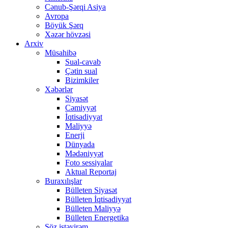
Cənub-Şərqi Asiya
Avropa
Böyük Şərq
Xəzər hövzəsi
Arxiv
Müsahibə
Sual-cavab
Çətin sual
Bizimkiler
Xəbərlər
Siyasət
Cəmiyyət
İqtisadiyyat
Maliyyə
Enerji
Dünyada
Mədəniyyət
Foto sessiyalar
Aktual Reportaj
Buraxılışlar
Bülleten Siyasət
Bülleten İqtisadiyyat
Bülleten Maliyyə
Bülleten Energetika
Söz istəyirəm