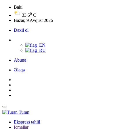
Bakı
0
33.5
C
Bazar, 9 Avqust 2026
Daxil ol
Abunə
Əlaqə
Turan
Ekspress təhlil
İcmallar