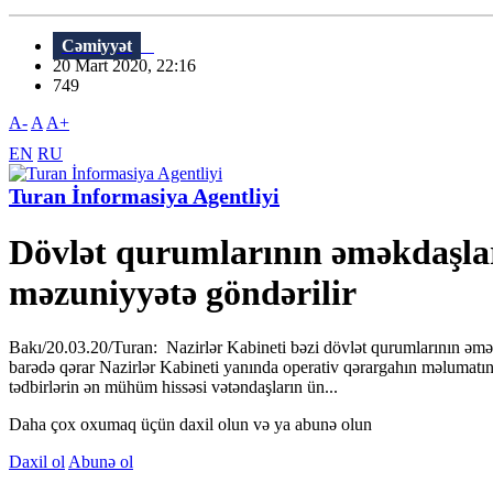
Cəmiyyət
20 Mart 2020, 22:16
749
A-
A
A+
EN
RU
Turan İnformasiya Agentliyi
Dövlət qurumlarının əməkdaşla
məzuniyyətə göndərilir
Bakı/20.03.20/Turan: Nazirlər Kabineti bəzi dövlət qurumlarının əm
barədə qərar Nazirlər Kabineti yanında operativ qərargahın məlumatında
tədbirlərin ən mühüm hissəsi vətəndaşların ün...
Daha çox oxumaq üçün daxil olun və ya abunə olun
Daxil ol
Abunə ol