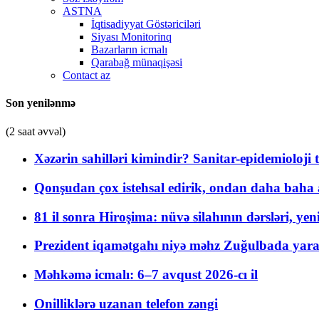
ASTNA
İqtisadiyyat Göstəriciləri
Siyası Monitorinq
Bazarların icmalı
Qarabağ münaqişəsi
Contact az
Son yenilənmə
(2 saat əvvəl)
Xəzərin sahilləri kimindir? Sanitar-epidemioloji t
Qonşudan çox istehsal edirik, ondan daha baha a
81 il sonra Hiroşima: nüvə silahının dərsləri, yen
Prezident iqamətgahı niyə məhz Zuğulbada yaradı
Məhkəmə icmalı: 6–7 avqust 2026-cı il
Onilliklərə uzanan telefon zəngi