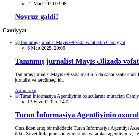
21 Mart 2020 03:08
Novruz gəldi!
Cəmiyyət
Cəmiyyət
6 Mart 2025, 20:06
Tanınmış jurnalist Mayis Əlizadə vəfat
Tanınmış jurnalist Mayis Əlizadə martın 6-da səhər saatlarında İs
jurnalist və tərcüməçi idi.
Ardını oxu
Cəmiy
13 Fevral 2025, 14:02
Turan İnformasiya Agentliyinin oxucul
Otuz ildən artıq bir müddətdə Turan İnformasiya Agentliyi Azərba
ildə - Sovet İttifaqının son günlərində yaradılan agentliyimiz, 