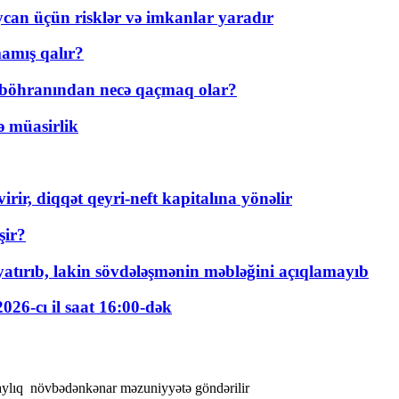
ycan üçün risklər və imkanlar yaradır
amış qalır?
t böhranından necə qaçmaq olar?
ə müasirlik
rir, diqqət qeyri-neft kapitalına yönəlir
şir?
tırıb, lakin sövdələşmənin məbləğini açıqlamayıb
026-cı il saat 16:00-dək
aylıq növbədənkənar məzuniyyətə göndərilir