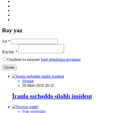
Rəy yaz
Ad *
Rəyiniz *
Oxudum və razıyam
Şərh göndərmə qaydaları
Göndər
Siyasət
20 Mart 2020 20:32
İranla sərhəddə silahlı insident
Foto sessiyalar