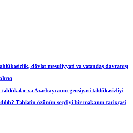
əhlükəsizlik, dövlət məsuliyyəti və vətəndaş davranışı
lırıq
i təhlükələr və Azərbaycanın geosiyasi təhlükəsizliyi
lıb? Təbiətin özünün seçdiyi bir məkanın tarixçəsi