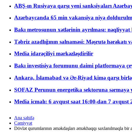
ABŞ-ın Rusiyaya qarşı yeni sanksiyaları Azərba
Azərbaycanda 65 min vakansiya niyə doldurulm
Bakı metrosunun xətlərinin ayrılması: nəqliyya
Təbriz azadlığının salnaməsi: Məşrutə hərəkatı v
Media idarəçiliyi mərkəzləşdirilir
Bakı investisiya forumunu daimi platformaya çevi
Ankara, İslamabad və Ər-Riyad kimə qarşı birlə
SOFAZ Perunun energetika sektoruna sərmayə ya
Media icmalı: 6 avqust saat 16:00-dan 7 avqust 2
Ana səhifə
Cəmiyyət
Dövlət qurumlarının əməkdaşları əməkhaqqı saxlanılmaqla bir 