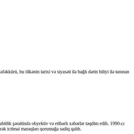
kkürü, bu ölkənin tarixi və siyasəti ilə bağlı dərin biliyi ilə tanınan
bitlik şəraitində obyektiv və etibarlı xəbərlər təqdim edib. 1990-cı
ərək ictimai maraqları qorumağa sadiq qalıb.