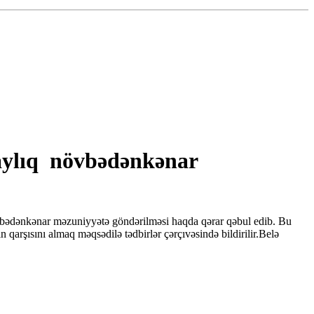
 aylıq növbədənkənar
vbədənkənar məzuniyyətə göndərilməsi haqda qərar qəbul edib. Bu
qarşısını almaq məqsədilə tədbirlər çərçıvəsində bildirilir.Belə