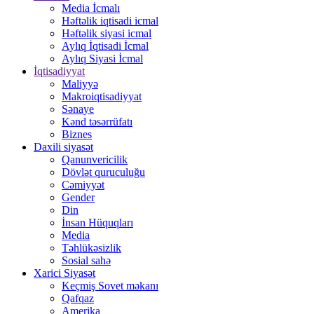
Media İcmalı
Həftəlik iqtisadi icmal
Həftəlik siyasi icmal
Aylıq İqtisadi İcmal
Aylıq Siyasi İcmal
İqtisadiyyat
Maliyyə
Makroiqtisadiyyat
Sənaye
Kənd təsərrüfatı
Biznes
Daxili siyasət
Qanunvericilik
Dövlət quruculuğu
Cəmiyyət
Gender
Din
İnsan Hüquqları
Media
Təhlükəsizlik
Sosial sahə
Xarici Siyasət
Keçmiş Sovet məkanı
Qafqaz
Amerika