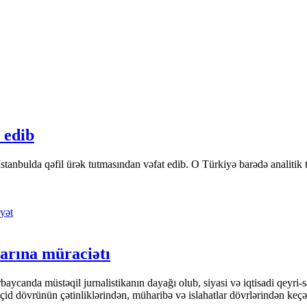
 edib
tanbulda qəfil ürək tutmasından vəfat edib. O Türkiyə barədə analitik təfə
yət
arına müraciətı
ycanda müstəqil jurnalistikanın dayağı olub, siyasi və iqtisadi qeyri-sa
keçid dövrünün çətinliklərindən, müharibə və islahatlar dövrlərindən keç