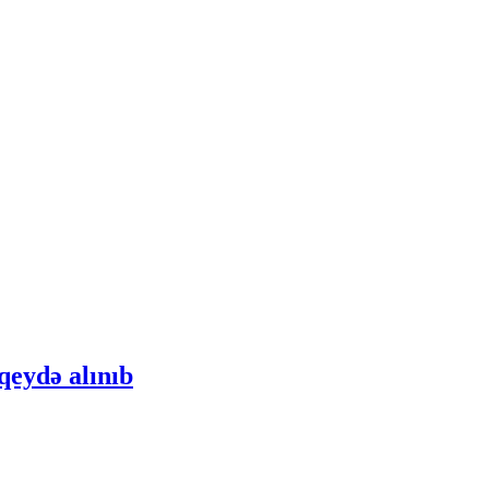
qeydə alınıb