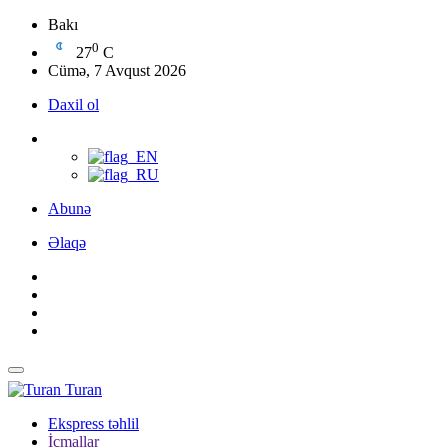
Bakı
0
27
C
Cümə, 7 Avqust 2026
Daxil ol
Abunə
Əlaqə
Turan
Ekspress təhlil
İcmallar