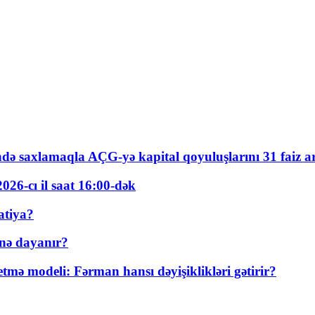
ində saxlamaqla AÇG-yə kapital qoyuluşlarını 31 faiz ar
026-cı il saat 16:00-dək
atiya?
nə dayanır?
ə modeli: Fərman hansı dəyişiklikləri gətirir?