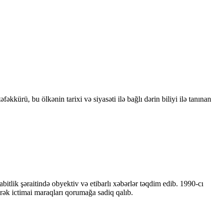
kkürü, bu ölkənin tarixi və siyasəti ilə bağlı dərin biliyi ilə tanınan
bitlik şəraitində obyektiv və etibarlı xəbərlər təqdim edib. 1990-cı
ərək ictimai maraqları qorumağa sadiq qalıb.