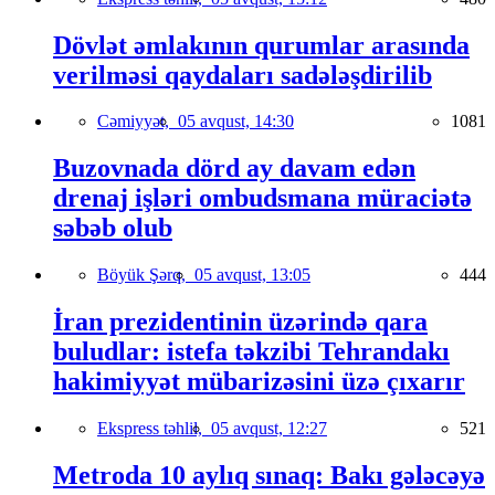
Dövlət əmlakının qurumlar arasında
verilməsi qaydaları sadələşdirilib
Cəmiyyət,
05 avqust, 14:30
1081
Buzovnada dörd ay davam edən
drenaj işləri ombudsmana müraciətə
səbəb olub
Böyük Şərq,
05 avqust, 13:05
444
İran prezidentinin üzərində qara
buludlar: istefa təkzibi Tehrandakı
hakimiyyət mübarizəsini üzə çıxarır
Ekspress təhlil,
05 avqust, 12:27
521
Metroda 10 aylıq sınaq: Bakı gələcəyə