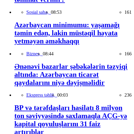
Sosial sahə,
08:53
161
Azərbaycan minimumu: yaşamağı
təmin edən, lakin müstəqil həyata
yetməyən əməkhaqqı
Biznes,
08:44
166
Ənənəvi bazarlar şəbəkələrin təzyiqi
altında: Azərbaycan ticarət
qaydalarını niyə dəyişməlidir
Ekspress təhlil,
00:03
236
BP və tərəfdaşları hasilatı 8 milyon
ton səviyyəsində saxlamaqla AÇG-yə
kapital qoyuluşlarını 31 faiz
artırıblar