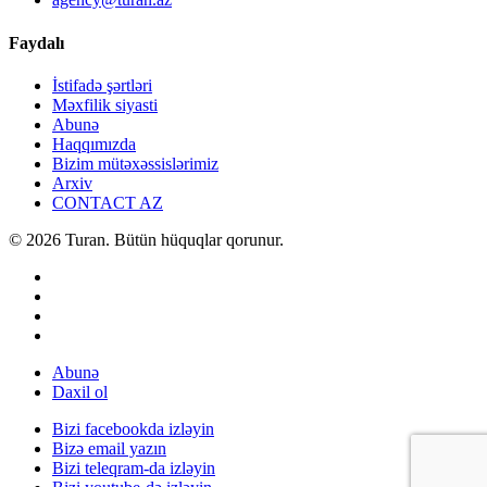
Faydalı
İstifadə şərtləri
Məxfilik siyasti
Abunə
Haqqımızda
Bizim mütəxəssislərimiz
Arxiv
CONTACT AZ
© 2026 Turan. Bütün hüquqlar qorunur.
Abunə
Daxil ol
Bizi facebookda izləyin
Bizə email yazın
Bizi teleqram-da izləyin