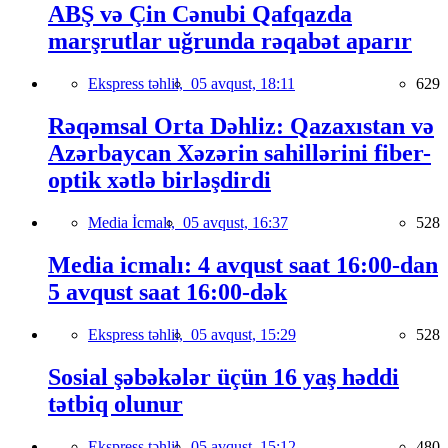
ABŞ və Çin Cənubi Qafqazda
marşrutlar uğrunda rəqabət aparır
Ekspress təhlil,
05 avqust, 18:11
629
Rəqəmsal Orta Dəhliz: Qazaxıstan və
Azərbaycan Xəzərin sahillərini fiber-
optik xətlə birləşdirdi
Media İcmalı,
05 avqust, 16:37
528
Media icmalı: 4 avqust saat 16:00-dan
5 avqust saat 16:00-dək
Ekspress təhlil,
05 avqust, 15:29
528
Sosial şəbəkələr üçün 16 yaş həddi
tətbiq olunur
Ekspress təhlil,
05 avqust, 15:12
480