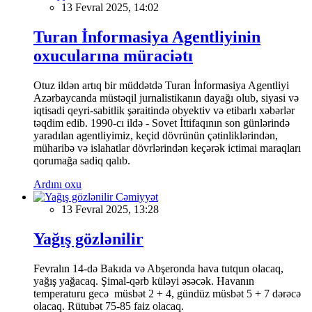
13 Fevral 2025, 14:02
Turan İnformasiya Agentliyinin
oxucularına müraciətı
Otuz ildən artıq bir müddətdə Turan İnformasiya Agentliyi
Azərbaycanda müstəqil jurnalistikanın dayağı olub, siyasi və
iqtisadi qeyri-sabitlik şəraitində obyektiv və etibarlı xəbərlər
təqdim edib. 1990-cı ildə - Sovet İttifaqının son günlərində
yaradılan agentliyimiz, keçid dövrünün çətinliklərindən,
müharibə və islahatlar dövrlərindən keçərək ictimai maraqları
qorumağa sadiq qalıb.
Ardını oxu
Cəmiyyət
13 Fevral 2025, 13:28
Yağış gözlənilir
Fevralın 14-də Bakıda və Abşeronda hava tutqun olacaq,
yağış yağacaq. Şimal-qərb küləyi əsəcək. Havanın
temperaturu gecə müsbət 2 + 4, gündüz müsbət 5 + 7 dərəcə
olacaq. Rütubət 75-85 faiz olacaq.