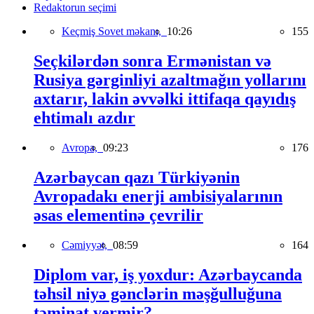
Redaktorun seçimi
Keçmiş Sovet məkanı,
10:26
155
Seçkilərdən sonra Ermənistan və
Rusiya gərginliyi azaltmağın yollarını
axtarır, lakin əvvəlki ittifaqa qayıdış
ehtimalı azdır
Avropa,
09:23
176
Azərbaycan qazı Türkiyənin
Avropadakı enerji ambisiyalarının
əsas elementinə çevrilir
Cəmiyyət,
08:59
164
Diplom var, iş yoxdur: Azərbaycanda
təhsil niyə gənclərin məşğulluğuna
təminat vermir?