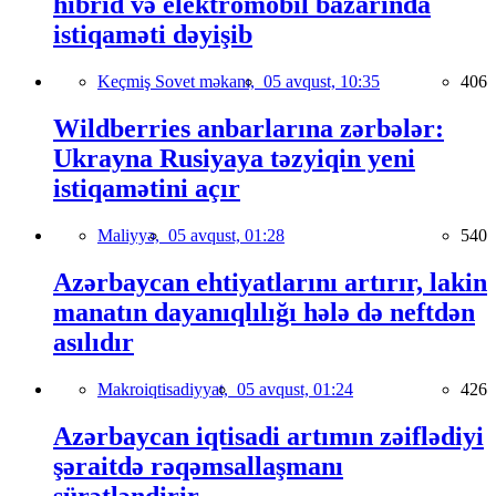
hibrid və elektromobil bazarında
istiqaməti dəyişib
Keçmiş Sovet məkanı,
05 avqust, 10:35
406
Wildberries anbarlarına zərbələr:
Ukrayna Rusiyaya təzyiqin yeni
istiqamətini açır
Maliyyə,
05 avqust, 01:28
540
Azərbaycan ehtiyatlarını artırır, lakin
manatın dayanıqlılığı hələ də neftdən
asılıdır
Makroiqtisadiyyat,
05 avqust, 01:24
426
Azərbaycan iqtisadi artımın zəiflədiyi
şəraitdə rəqəmsallaşmanı
sürətləndirir