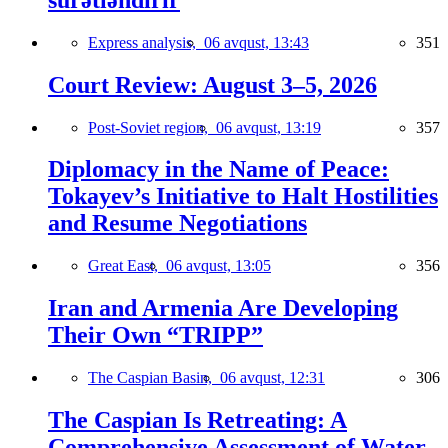
Express analysis,
06 avqust, 13:43
351
Court Review: August 3–5, 2026
Post-Soviet region,
06 avqust, 13:19
357
Diplomacy in the Name of Peace:
Tokayev’s Initiative to Halt Hostilities
and Resume Negotiations
Great East,
06 avqust, 13:05
356
Iran and Armenia Are Developing
Their Own “TRIPP”
The Caspian Basin,
06 avqust, 12:31
306
The Caspian Is Retreating: A
Comprehensive Assessment of Water-