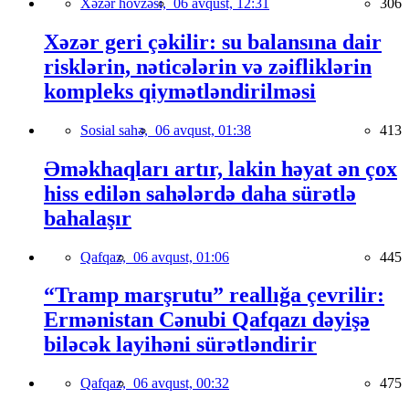
Xəzər hövzəsi,
06 avqust, 12:31
306
Xəzər geri çəkilir: su balansına dair
risklərin, nəticələrin və zəifliklərin
kompleks qiymətləndirilməsi
Sosial sahə,
06 avqust, 01:38
413
Əməkhaqları artır, lakin həyat ən çox
hiss edilən sahələrdə daha sürətlə
bahalaşır
Qafqaz,
06 avqust, 01:06
445
“Tramp marşrutu” reallığa çevrilir:
Ermənistan Cənubi Qafqazı dəyişə
biləcək layihəni sürətləndirir
Qafqaz,
06 avqust, 00:32
475