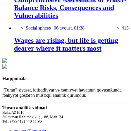
Balance Risks, Consequences and
Vulnerabilities
Social sphere,
06 avqust, 01:38
413
Wages are rising, but life is getting
dearer where it matters most
Haqqımızda
“Turan” siyasət, iqtisadiyyat və cəmiyyət həyatının qovuşuğunda
fəaliyyət göstərən müstəqil analitik qurumdur.
Turan analitik xidməti
Bakı, AZ1010
Süleyman Rəhimov küç.,186, Mən. 24
Tel.: (+99412) 440 11 96
agency@turan.az