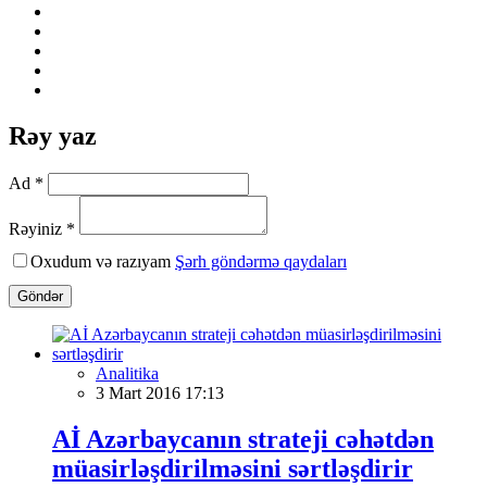
Rəy yaz
Ad *
Rəyiniz *
Oxudum və razıyam
Şərh göndərmə qaydaları
Göndər
Analitika
3 Mart 2016 17:13
Aİ Azərbaycanın strateji cəhətdən
müasirləşdirilməsini sərtləşdirir