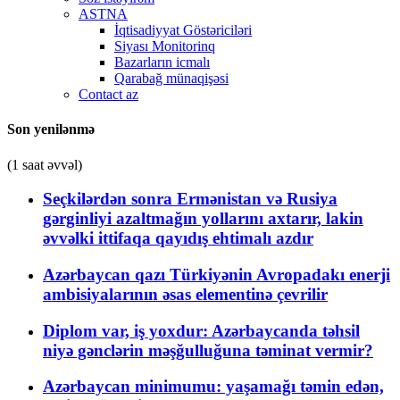
ASTNA
İqtisadiyyat Göstəriciləri
Siyası Monitorinq
Bazarların icmalı
Qarabağ münaqişəsi
Contact az
Son yenilənmə
(1 saat əvvəl)
Seçkilərdən sonra Ermənistan və Rusiya
gərginliyi azaltmağın yollarını axtarır, lakin
əvvəlki ittifaqa qayıdış ehtimalı azdır
Azərbaycan qazı Türkiyənin Avropadakı enerji
ambisiyalarının əsas elementinə çevrilir
Diplom var, iş yoxdur: Azərbaycanda təhsil
niyə gənclərin məşğulluğuna təminat vermir?
Azərbaycan minimumu: yaşamağı təmin edən,