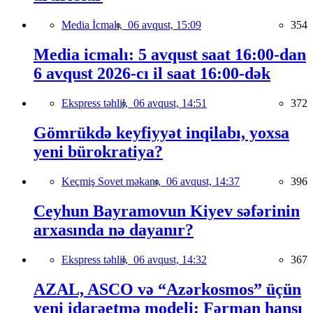
Media İcmalı,
06 avqust, 15:09
354
Media icmalı: 5 avqust saat 16:00-dan
6 avqust 2026-cı il saat 16:00-dək
Ekspress təhlil,
06 avqust, 14:51
372
Gömrükdə keyfiyyət inqilabı, yoxsa
yeni bürokratiya?
Keçmiş Sovet məkanı,
06 avqust, 14:37
396
Ceyhun Bayramovun Kiyev səfərinin
arxasında nə dayanır?
Ekspress təhlil,
06 avqust, 14:32
367
AZAL, ASCO və “Azərkosmos” üçün
yeni idarəetmə modeli: Fərman hansı