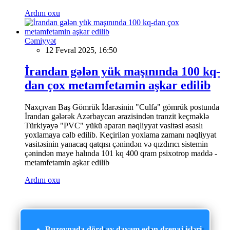
Ardını oxu
Cəmiyyət
12 Fevral 2025, 16:50
İrandan gələn yük maşınında 100 kq-
dan çox metamfetamin aşkar edilib
Naxçıvan Baş Gömrük İdarəsinin "Culfa" gömrük postunda
İrandan gələrək Azərbaycan ərazisindən tranzit keçməklə
Türkiyəyə "PVC" yükü aparan nəqliyyat vasitəsi əsaslı
yoxlamaya cəlb edilib. Keçirilən yoxlama zamanı nəqliyyat
vasitəsinin yanacaq qatqısı çənindən və qızdırıcı sistemin
çənindən maye halında 101 kq 400 qram psixotrop maddə -
metamfetamin aşkar edilib
Ardını oxu
Buzovnada dörd ay davam edən drenaj işləri