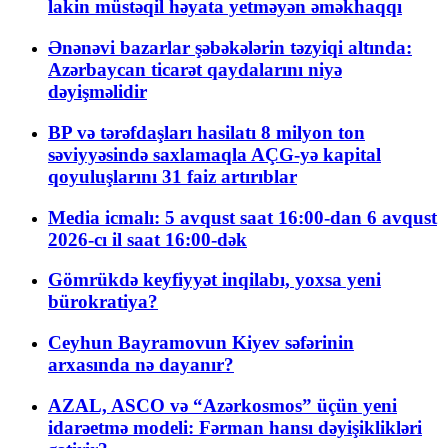
lakin müstəqil həyata yetməyən əməkhaqqı
Ənənəvi bazarlar şəbəkələrin təzyiqi altında:
Azərbaycan ticarət qaydalarını niyə
dəyişməlidir
BP və tərəfdaşları hasilatı 8 milyon ton
səviyyəsində saxlamaqla AÇG-yə kapital
qoyuluşlarını 31 faiz artırıblar
Media icmalı: 5 avqust saat 16:00-dan 6 avqust
2026-cı il saat 16:00-dək
Gömrükdə keyfiyyət inqilabı, yoxsa yeni
bürokratiya?
Ceyhun Bayramovun Kiyev səfərinin
arxasında nə dayanır?
AZAL, ASCO və “Azərkosmos” üçün yeni
idarəetmə modeli: Fərman hansı dəyişiklikləri