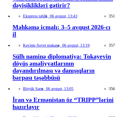
dəyişiklikləri gətirir?
Ekspress təhlil,
06 avqust, 13:43
351
Məhkəmə icmalı: 3–5 avqust 2026-cı
il
Keçmiş Sovet məkanı,
06 avqust, 13:19
357
Sülh naminə diplomatiya: Tokayevin
döyüş əməliyyatlarının
dayandırılması və danışıqların
bərpası təşəbbüsü
Böyük Şərq,
06 avqust, 13:05
356
İran və Ermənistan öz “TRIPP”lərini
hazırlayır