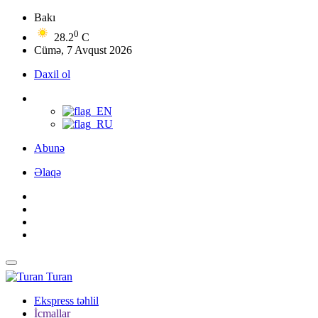
Bakı
0
28.2
C
Cümə, 7 Avqust 2026
Daxil ol
Abunə
Əlaqə
Turan
Ekspress təhlil
İcmallar