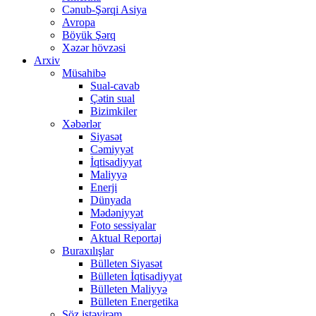
Cənub-Şərqi Asiya
Avropa
Böyük Şərq
Xəzər hövzəsi
Arxiv
Müsahibə
Sual-cavab
Çətin sual
Bizimkiler
Xəbərlər
Siyasət
Cəmiyyət
İqtisadiyyat
Maliyyə
Enerji
Dünyada
Mədəniyyət
Foto sessiyalar
Aktual Reportaj
Buraxılışlar
Bülleten Siyasət
Bülleten İqtisadiyyat
Bülleten Maliyyə
Bülleten Energetika
Söz istəyirəm