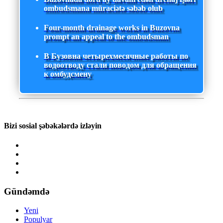
ombudsmana müraciətə səbəb olub
Four-month drainage works in Buzovna
prompt an appeal to the ombudsman
В Бузовна четырехмесячные работы по
водоотводу стали поводом для обращения
к омбудсмену
Bizi sosial şəbəkələrdə izləyin
Gündəmdə
Yeni
Populyar