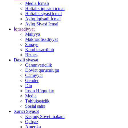
Media İcmalı
Həftəlik iqtisadi icmal
Həftəlik siyasi icmal
Aylıq İqtisadi İcmal
Aylıq Siyasi İcmal
İqtisadiyyat
Maliyyə
Makroiqtisadiyyat
Sənaye
Kənd təsərrüfatı
Biznes
Daxili siyasət
Qanunvericilik
Dövlət quruculuğu
Cəmiyyət
Gender
Din
İnsan Hüquqları
Media
Təhlükəsizlik
Sosial sahə
Xarici Siyasət
Keçmiş Sovet məkanı
Qafqaz
Amerika