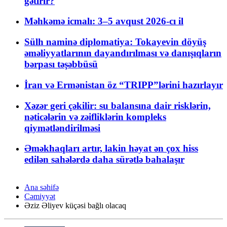
gətirir?
Məhkəmə icmalı: 3–5 avqust 2026-cı il
Sülh naminə diplomatiya: Tokayevin döyüş
əməliyyatlarının dayandırılması və danışıqların
bərpası təşəbbüsü
İran və Ermənistan öz “TRIPP”lərini hazırlayır
Xəzər geri çəkilir: su balansına dair risklərin,
nəticələrin və zəifliklərin kompleks
qiymətləndirilməsi
Əməkhaqları artır, lakin həyat ən çox hiss
edilən sahələrdə daha sürətlə bahalaşır
Ana səhifə
Cəmiyyət
Əziz Əliyev küçəsi bağlı olacaq