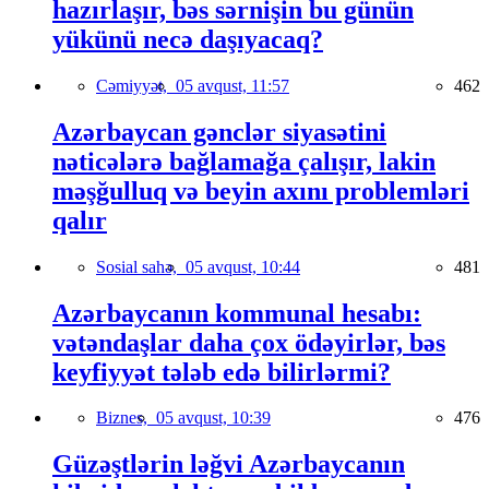
hazırlaşır, bəs sərnişin bu günün
yükünü necə daşıyacaq?
Cəmiyyət,
05 avqust, 11:57
462
Azərbaycan gənclər siyasətini
nəticələrə bağlamağa çalışır, lakin
məşğulluq və beyin axını problemləri
qalır
Sosial sahə,
05 avqust, 10:44
481
Azərbaycanın kommunal hesabı:
vətəndaşlar daha çox ödəyirlər, bəs
keyfiyyət tələb edə bilirlərmi?
Biznes,
05 avqust, 10:39
476
Güzəştlərin ləğvi Azərbaycanın