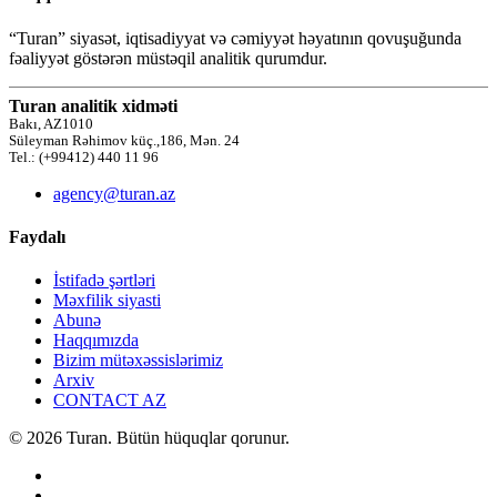
“Turan” siyasət, iqtisadiyyat və cəmiyyət həyatının qovuşuğunda
fəaliyyət göstərən müstəqil analitik qurumdur.
Turan analitik xidməti
Bakı, AZ1010
Süleyman Rəhimov küç.,186, Mən. 24
Tel.: (+99412) 440 11 96
agency@turan.az
Faydalı
İstifadə şərtləri
Məxfilik siyasti
Abunə
Haqqımızda
Bizim mütəxəssislərimiz
Arxiv
CONTACT AZ
© 2026 Turan. Bütün hüquqlar qorunur.