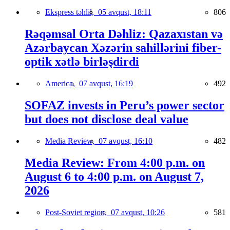
Ekspress təhlil,
05 avqust, 18:11
806
Rəqəmsal Orta Dəhliz: Qazaxıstan və
Azərbaycan Xəzərin sahillərini fiber-
optik xətlə birləşdirdi
America,
07 avqust, 16:19
492
SOFAZ invests in Peru’s power sector
but does not disclose deal value
Media Review,
07 avqust, 16:10
482
Media Review: From 4:00 p.m. on
August 6 to 4:00 p.m. on August 7,
2026
Post-Soviet region,
07 avqust, 10:26
581