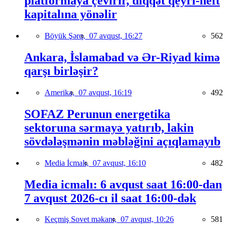
platformaya çevirir, diqqət qeyri-neft
kapitalına yönəlir
Böyük Şərq,
07 avqust, 16:27
562
Ankara, İslamabad və Ər-Riyad kimə
qarşı birləşir?
Amerika,
07 avqust, 16:19
492
SOFAZ Perunun energetika
sektoruna sərmayə yatırıb, lakin
sövdələşmənin məbləğini açıqlamayıb
Media İcmalı,
07 avqust, 16:10
482
Media icmalı: 6 avqust saat 16:00-dan
7 avqust 2026-cı il saat 16:00-dək
Keçmiş Sovet məkanı,
07 avqust, 10:26
581