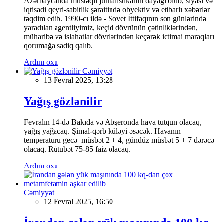
Azərbaycanda müstəqil jurnalistikanın dayağı olub, siyasi və
iqtisadi qeyri-sabitlik şəraitində obyektiv və etibarlı xəbərlər
təqdim edib. 1990-cı ildə - Sovet İttifaqının son günlərində
yaradılan agentliyimiz, keçid dövrünün çətinliklərindən,
müharibə və islahatlar dövrlərindən keçərək ictimai maraqları
qorumağa sadiq qalıb.
Ardını oxu
Cəmiyyət
13 Fevral 2025, 13:28
Yağış gözlənilir
Fevralın 14-də Bakıda və Abşeronda hava tutqun olacaq,
yağış yağacaq. Şimal-qərb küləyi əsəcək. Havanın
temperaturu gecə müsbət 2 + 4, gündüz müsbət 5 + 7 dərəcə
olacaq. Rütubət 75-85 faiz olacaq.
Ardını oxu
Cəmiyyət
12 Fevral 2025, 16:50