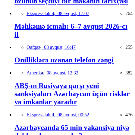
özünün seçdiyi bir məkanın tarixçəsi
Ekspress təhlil,
08 avqust, 17:07
264
Məhkəmə icmalı: 6–7 avqust 2026-cı
il
Qafqaz,
08 avqust, 16:47
255
Onilliklərə uzanan telefon zəngi
Amerika,
08 avqust, 12:32
382
ABŞ-ın Rusiyaya qarşı yeni
sanksiyaları Azərbaycan üçün risklər
və imkanlar yaradır
Ekspress təhlil,
08 avqust, 00:52
476
Azərbaycanda 65 min vakansiya niyə