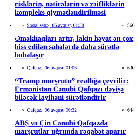
risklərin, nəticələrin və zəifliklərin
kompleks qiymətləndirilməsi
Sosial sahə,
06 avqust, 01:38
566
Əməkhaqları artır, lakin həyat ən çox
hiss edilən sahələrdə daha sürətlə
bahalaşır
Qafqaz,
06 avqust, 01:06
630
“Tramp marşrutu” reallığa çevrilir:
Ermənistan Cənubi Qafqazı dəyişə
biləcək layihəni sürətləndirir
Qafqaz,
06 avqust, 00:32
644
ABŞ və Çin Cənubi Qafqazda
marşrutlar uğrunda rəqabət aparır