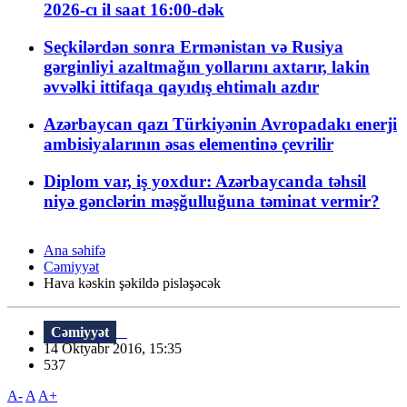
2026-cı il saat 16:00-dək
Seçkilərdən sonra Ermənistan və Rusiya
gərginliyi azaltmağın yollarını axtarır, lakin
əvvəlki ittifaqa qayıdış ehtimalı azdır
Azərbaycan qazı Türkiyənin Avropadakı enerji
ambisiyalarının əsas elementinə çevrilir
Diplom var, iş yoxdur: Azərbaycanda təhsil
niyə gənclərin məşğulluğuna təminat vermir?
Ana səhifə
Cəmiyyət
Hava kəskin şəkildə pisləşəcək
Cəmiyyət
14 Oktyabr 2016, 15:35
537
A-
A
A+