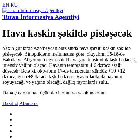
EN
RU
Turan İnformasiya Agentliyi
Hava kəskin şəkildə pisləşəcək
Yaxın günlərdə Azərbaycan ərazisində hava şəraiti kəskin şəkildə
pisləşəcək. Sinoptiklərin məlumatına görə, oktyabrın 15-18-də
Bakıda və Abşeronda qeyri-sabit hava şəraiti üstünlük təşkil edəcək,
intensiv yağıntı olacaq. Havanın tempraturu 4-6 dərəcə aşağı
düşəcək. Belə ki, oktyabrın 17-də temperatur gündüz +10 +12
dərəcə, gecə +8 dərəcə təşkil edəcək. Rayonlarda da havanın
soyuyacağı və yağıntı olacağı, dağlıq rayonlarda sulu...
Daha çox oxumaq üçün daxil olun və ya abunə olun
Daxil ol
Abunə ol