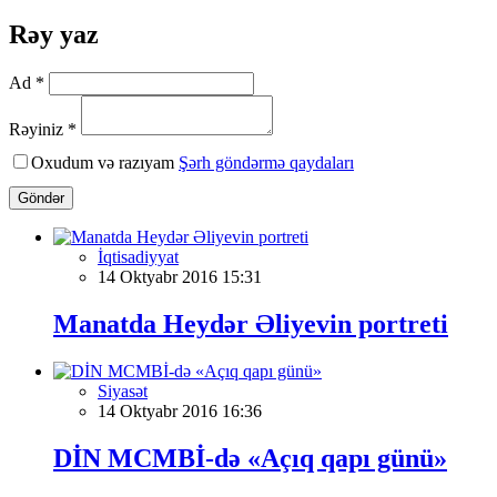
Rəy yaz
Ad *
Rəyiniz *
Oxudum və razıyam
Şərh göndərmə qaydaları
Göndər
İqtisadiyyat
14 Oktyabr 2016 15:31
Manatda Heydər Əliyevin portreti
Siyasət
14 Oktyabr 2016 16:36
DİN MCMBİ-də «Açıq qapı günü»