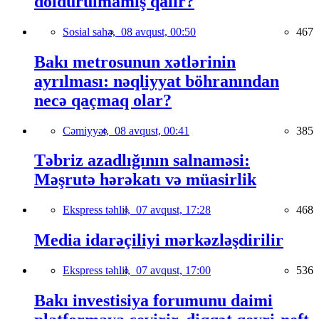
doldurulmamış qalır?
Sosial sahə,
08 avqust, 00:50
467
Bakı metrosunun xətlərinin
ayrılması: nəqliyyat böhranından
necə qaçmaq olar?
Cəmiyyət,
08 avqust, 00:41
385
Təbriz azadlığının salnaməsi:
Məşrutə hərəkatı və müasirlik
Ekspress təhlil,
07 avqust, 17:28
468
Media idarəçiliyi mərkəzləşdirilir
Ekspress təhlil,
07 avqust, 17:00
536
Bakı investisiya forumunu daimi