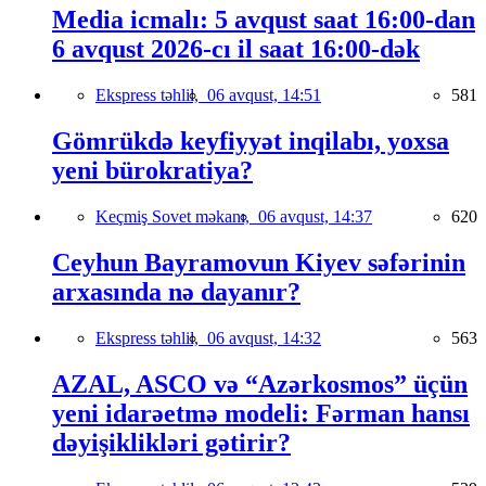
Media icmalı: 5 avqust saat 16:00-dan
6 avqust 2026-cı il saat 16:00-dək
Ekspress təhlil,
06 avqust, 14:51
581
Gömrükdə keyfiyyət inqilabı, yoxsa
yeni bürokratiya?
Keçmiş Sovet məkanı,
06 avqust, 14:37
620
Ceyhun Bayramovun Kiyev səfərinin
arxasında nə dayanır?
Ekspress təhlil,
06 avqust, 14:32
563
AZAL, ASCO və “Azərkosmos” üçün
yeni idarəetmə modeli: Fərman hansı
dəyişiklikləri gətirir?