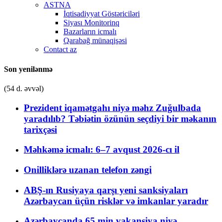
ASTNA
İqtisadiyyat Göstəriciləri
Siyası Monitorinq
Bazarların icmalı
Qarabağ münaqişəsi
Contact az
Son yenilənmə
(54 d. əvvəl)
Prezident iqamətgahı niyə məhz Zuğulbada
yaradılıb? Təbiətin özünün seçdiyi bir məkanın
tarixçəsi
Məhkəmə icmalı: 6–7 avqust 2026-cı il
Onilliklərə uzanan telefon zəngi
ABŞ-ın Rusiyaya qarşı yeni sanksiyaları
Azərbaycan üçün risklər və imkanlar yaradır
Azərbaycanda 65 min vakansiya niyə