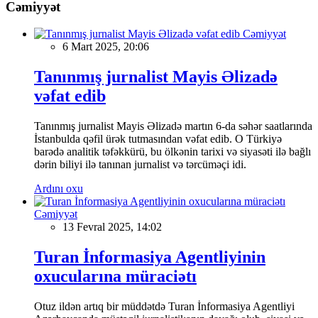
Cəmiyyət
Cəmiyyət
6 Mart 2025, 20:06
Tanınmış jurnalist Mayis Əlizadə
vəfat edib
Tanınmış jurnalist Mayis Əlizadə martın 6-da səhər saatlarında
İstanbulda qəfil ürək tutmasından vəfat edib. O Türkiyə
barədə analitik təfəkkürü, bu ölkənin tarixi və siyasəti ilə bağlı
dərin biliyi ilə tanınan jurnalist və tərcüməçi idi.
Ardını oxu
Cəmiyyət
13 Fevral 2025, 14:02
Turan İnformasiya Agentliyinin
oxucularına müraciətı
Otuz ildən artıq bir müddətdə Turan İnformasiya Agentliyi