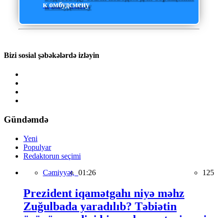
к омбудсмену
Bizi sosial şəbəkələrdə izləyin
Gündəmdə
Yeni
Populyar
Redaktorun seçimi
Cəmiyyət,
01:26
125
Prezident iqamətgahı niyə məhz
Zuğulbada yaradılıb? Təbiətin