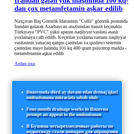
İrandan gələn yük maşınında 100 kq-
dan çox metamfetamin aşkar edilib
Naxçıvan Baş Gömrük İdarəsinin "Culfa" gömrük postunda
İrandan gələrək Azərbaycan ərazisindən tranzit keçməklə
Türkiyəyə "PVC" yükü aparan nəqliyyat vasitəsi əsaslı
yoxlamaya cəlb edilib. Keçirilən yoxlama zamanı nəqliyyat
vasitəsinin yanacaq qatqısı çənindən və qızdırıcı sistemin
çənindən maye halında 101 kq 400 qram psixotrop maddə -
metamfetamin aşkar edilib
Ardını oxu
Buzovnada dörd ay davam edən drenaj işləri
ombudsmana müraciətə səbəb olub
Four-month drainage works in Buzovna
prompt an appeal to the ombudsman
В Бузовна четырехмесячные работы по
водоотводу стали поводом для обращения