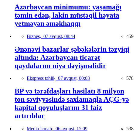
Azərbaycan minimumu: yaşamağı
təmin edən, lakin müstəqil həyata
yetməyən əməkhaqqı
Biznes,
07 avqust, 08:44
459
Ənənəvi bazarlar şəbəkələrin təzyiqi
altında: Azərbaycan ticarət
qaydalarını niyə dəyişməlidir
Ekspress təhlil,
07 avqust, 00:03
578
BP və tərəfdaşları hasilatı 8 milyon
ton səviyyəsində saxlamaqla AÇG-yə
kapital qoyuluşlarını 31 faiz
artırıblar
Media İcmalı,
06 avqust, 15:09
538