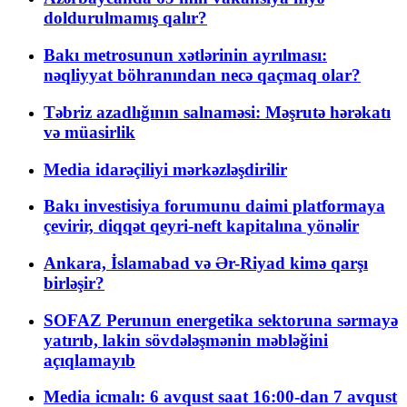
doldurulmamış qalır?
Bakı metrosunun xətlərinin ayrılması:
nəqliyyat böhranından necə qaçmaq olar?
Təbriz azadlığının salnaməsi: Məşrutə hərəkatı
və müasirlik
Media idarəçiliyi mərkəzləşdirilir
Bakı investisiya forumunu daimi platformaya
çevirir, diqqət qeyri-neft kapitalına yönəlir
Ankara, İslamabad və Ər-Riyad kimə qarşı
birləşir?
SOFAZ Perunun energetika sektoruna sərmayə
yatırıb, lakin sövdələşmənin məbləğini
açıqlamayıb
Media icmalı: 6 avqust saat 16:00-dan 7 avqust