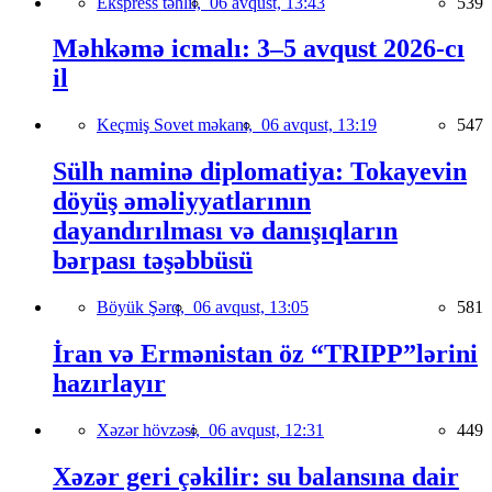
Ekspress təhlil,
06 avqust, 13:43
539
Məhkəmə icmalı: 3–5 avqust 2026-cı
il
Keçmiş Sovet məkanı,
06 avqust, 13:19
547
Sülh naminə diplomatiya: Tokayevin
döyüş əməliyyatlarının
dayandırılması və danışıqların
bərpası təşəbbüsü
Böyük Şərq,
06 avqust, 13:05
581
İran və Ermənistan öz “TRIPP”lərini
hazırlayır
Xəzər hövzəsi,
06 avqust, 12:31
449
Xəzər geri çəkilir: su balansına dair