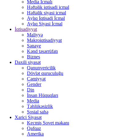
Media İcmalı
Həftəlik iqtisadi icmal
Həftəlik siyasi icmal
Aylıq İqtisadi İcmal
Aylıq Siyasi İcmal
İqtisadiyyat
Maliyyə
Makroiqtisadiyyat
Sənaye
Kənd təsərrüfatı
Biznes
Daxili siyasət
Qanunvericilik
Dövlət quruculuğu
Cəmiyyət
Gender
Din
İnsan Hüquqları
Media
Təhlükəsizlik
Sosial sahə
Xarici Siyasət
Keçmiş Sovet məkanı
Qafqaz
Amerika