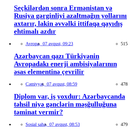
Seçkilərdən sonra Ermənistan və
Rusiya gərginliyi azaltmağın yollarını
axtarır, lakin əvvəlki ittifaqa qayıdış
ehtimalı azdır
Avropa,
07 avqust, 09:23
515
Azərbaycan qazı Türkiyənin
Avropadakı enerji ambisiyalarının
əsas elementinə çevrilir
Cəmiyyət,
07 avqust, 08:59
478
Diplom var, iş yoxdur: Azərbaycanda
təhsil niyə gənclərin məşğulluğuna
təminat vermir?
Sosial sahə,
07 avqust, 08:53
479