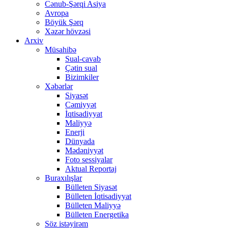
Cənub-Şərqi Asiya
Avropa
Böyük Şərq
Xəzər hövzəsi
Arxiv
Müsahibə
Sual-cavab
Çətin sual
Bizimkiler
Xəbərlər
Siyasət
Cəmiyyət
İqtisadiyyat
Maliyyə
Enerji
Dünyada
Mədəniyyət
Foto sessiyalar
Aktual Reportaj
Buraxılışlar
Bülleten Siyasət
Bülleten İqtisadiyyat
Bülleten Maliyyə
Bülleten Energetika
Söz istəyirəm