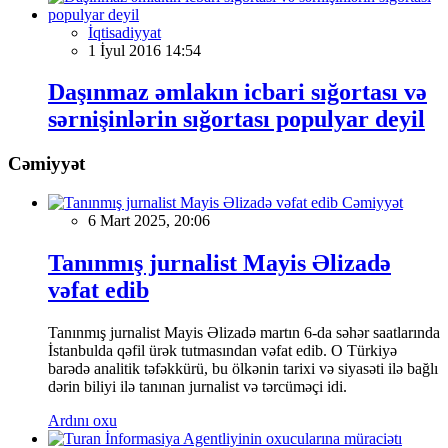
İqtisadiyyat
1 İyul 2016 14:54
Daşınmaz əmlakın icbari sığortası və
sərnişinlərin sığortası populyar deyil
Cəmiyyət
Cəmiyyət
6 Mart 2025, 20:06
Tanınmış jurnalist Mayis Əlizadə
vəfat edib
Tanınmış jurnalist Mayis Əlizadə martın 6-da səhər saatlarında
İstanbulda qəfil ürək tutmasından vəfat edib. O Türkiyə
barədə analitik təfəkkürü, bu ölkənin tarixi və siyasəti ilə bağlı
dərin biliyi ilə tanınan jurnalist və tərcüməçi idi.
Ardını oxu