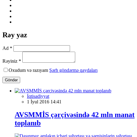
Rəy yaz
Ad *
Rəyiniz *
Oxudum və razıyam
Şərh göndərmə qaydaları
Göndər
İqtisadiyyat
1 İyul 2016 14:41
AVSMMİS çərçivəsində 42 mln manat
toplanıb