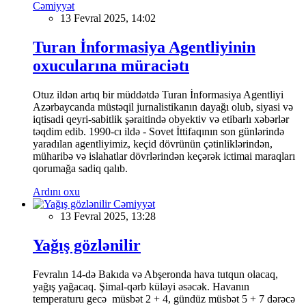
Cəmiyyət
13 Fevral 2025, 14:02
Turan İnformasiya Agentliyinin
oxucularına müraciətı
Otuz ildən artıq bir müddətdə Turan İnformasiya Agentliyi
Azərbaycanda müstəqil jurnalistikanın dayağı olub, siyasi və
iqtisadi qeyri-sabitlik şəraitində obyektiv və etibarlı xəbərlər
təqdim edib. 1990-cı ildə - Sovet İttifaqının son günlərində
yaradılan agentliyimiz, keçid dövrünün çətinliklərindən,
müharibə və islahatlar dövrlərindən keçərək ictimai maraqları
qorumağa sadiq qalıb.
Ardını oxu
Cəmiyyət
13 Fevral 2025, 13:28
Yağış gözlənilir
Fevralın 14-də Bakıda və Abşeronda hava tutqun olacaq,
yağış yağacaq. Şimal-qərb küləyi əsəcək. Havanın
temperaturu gecə müsbət 2 + 4, gündüz müsbət 5 + 7 dərəcə