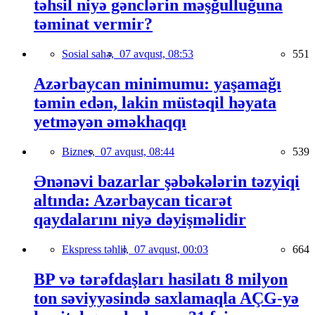
təhsil niyə gənclərin məşğulluğuna
təminat vermir?
Sosial sahə,
07 avqust, 08:53
551
Azərbaycan minimumu: yaşamağı
təmin edən, lakin müstəqil həyata
yetməyən əməkhaqqı
Biznes,
07 avqust, 08:44
539
Ənənəvi bazarlar şəbəkələrin təzyiqi
altında: Azərbaycan ticarət
qaydalarını niyə dəyişməlidir
Ekspress təhlil,
07 avqust, 00:03
664
BP və tərəfdaşları hasilatı 8 milyon
ton səviyyəsində saxlamaqla AÇG-yə