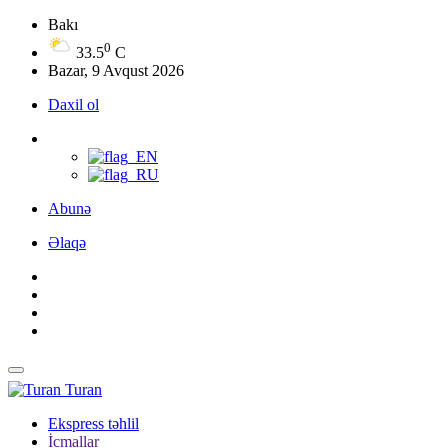
Bakı
0
33.5
C
Bazar, 9 Avqust 2026
Daxil ol
Abunə
Əlaqə
Turan
Ekspress təhlil
İcmallar