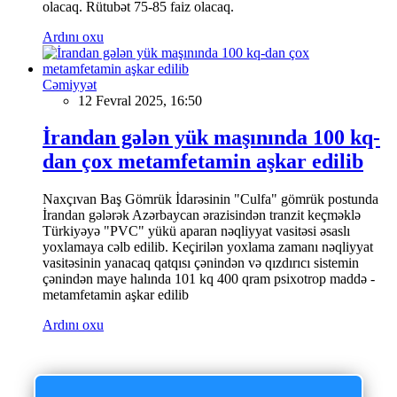
olacaq. Rütubət 75-85 faiz olacaq.
Ardını oxu
Cəmiyyət
12 Fevral 2025, 16:50
İrandan gələn yük maşınında 100 kq-
dan çox metamfetamin aşkar edilib
Naxçıvan Baş Gömrük İdarəsinin "Culfa" gömrük postunda
İrandan gələrək Azərbaycan ərazisindən tranzit keçməklə
Türkiyəyə "PVC" yükü aparan nəqliyyat vasitəsi əsaslı
yoxlamaya cəlb edilib. Keçirilən yoxlama zamanı nəqliyyat
vasitəsinin yanacaq qatqısı çənindən və qızdırıcı sistemin
çənindən maye halında 101 kq 400 qram psixotrop maddə -
metamfetamin aşkar edilib
Ardını oxu