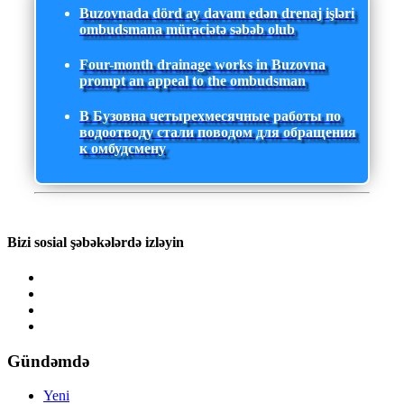
Buzovnada dörd ay davam edən drenaj işləri
ombudsmana müraciətə səbəb olub
Four-month drainage works in Buzovna
prompt an appeal to the ombudsman
В Бузовна четырехмесячные работы по
водоотводу стали поводом для обращения
к омбудсмену
Bizi sosial şəbəkələrdə izləyin
Gündəmdə
Yeni