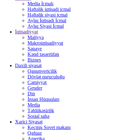
Media İcmalı
Həftəlik iqtisadi icmal
Həftəlik siyasi icmal
Aylıq İqtisadi İcmal
Aylıq Siyasi İcmal
İqtisadiyyat
Maliyyə
Makroiqtisadiyyat
Sənaye
Kənd təsərrüfatı
Biznes
Daxili siyasət
Qanunvericilik
Dövlət quruculuğu
Cəmiyyət
Gender
Din
İnsan Hüquqları
Media
Təhlükəsizlik
Sosial sahə
Xarici Siyasət
Keçmiş Sovet məkanı
Qafqaz
Amerika