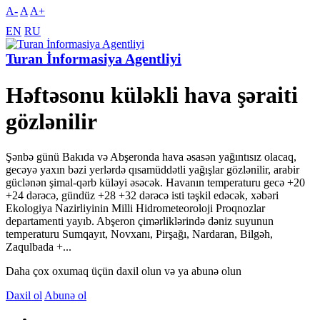
A-
A
A+
EN
RU
Turan İnformasiya Agentliyi
Həftəsonu küləkli hava şəraiti
gözlənilir
Şənbə günü Bakıda və Abşeronda hava əsasən yağıntısız olacaq,
gecəyə yaxın bəzi yerlərdə qısamüddətli yağışlar gözlənilir, arabir
güclənən şimal-qərb küləyi əsəcək. Havanın temperaturu gecə +20
+24 dərəcə, gündüz +28 +32 dərəcə isti təşkil edəcək, xəbəri
Ekologiya Nazirliyinin Milli Hidrometeoroloji Proqnozlar
departamenti yayıb. Abşeron çimərliklərində dəniz suyunun
temperaturu Sumqayıt, Novxanı, Pirşağı, Nardaran, Bilgəh,
Zaqulbada +...
Daha çox oxumaq üçün daxil olun və ya abunə olun
Daxil ol
Abunə ol