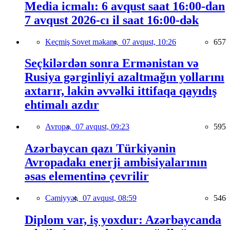
Media icmalı: 6 avqust saat 16:00-dan
7 avqust 2026-cı il saat 16:00-dək
Keçmiş Sovet məkanı,
07 avqust, 10:26
657
Seçkilərdən sonra Ermənistan və
Rusiya gərginliyi azaltmağın yollarını
axtarır, lakin əvvəlki ittifaqa qayıdış
ehtimalı azdır
Avropa,
07 avqust, 09:23
595
Azərbaycan qazı Türkiyənin
Avropadakı enerji ambisiyalarının
əsas elementinə çevrilir
Cəmiyyət,
07 avqust, 08:59
546
Diplom var, iş yoxdur: Azərbaycanda