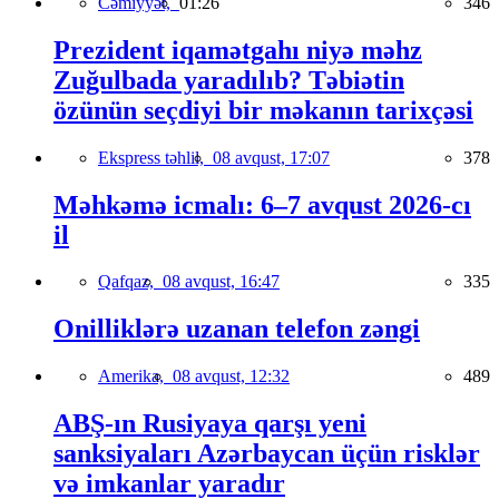
Cəmiyyət,
01:26
346
Prezident iqamətgahı niyə məhz
Zuğulbada yaradılıb? Təbiətin
özünün seçdiyi bir məkanın tarixçəsi
Ekspress təhlil,
08 avqust, 17:07
378
Məhkəmə icmalı: 6–7 avqust 2026-cı
il
Qafqaz,
08 avqust, 16:47
335
Onilliklərə uzanan telefon zəngi
Amerika,
08 avqust, 12:32
489
ABŞ-ın Rusiyaya qarşı yeni
sanksiyaları Azərbaycan üçün risklər
və imkanlar yaradır