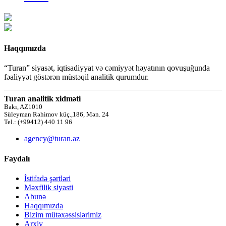
Haqqımızda
“Turan” siyasət, iqtisadiyyat və cəmiyyət həyatının qovuşuğunda
fəaliyyət göstərən müstəqil analitik qurumdur.
Turan analitik xidməti
Bakı, AZ1010
Süleyman Rəhimov küç.,186, Mən. 24
Tel.: (+99412) 440 11 96
agency@turan.az
Faydalı
İstifadə şərtləri
Məxfilik siyasti
Abunə
Haqqımızda
Bizim mütəxəssislərimiz
Arxiv