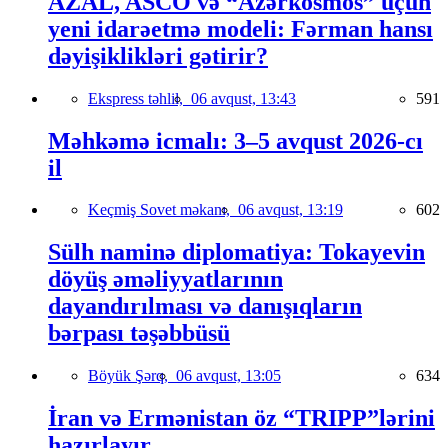
AZAL, ASCO və “Azərkosmos” üçün
yeni idarəetmə modeli: Fərman hansı
dəyişiklikləri gətirir?
Ekspress təhlil,
06 avqust, 13:43
591
Məhkəmə icmalı: 3–5 avqust 2026-cı
il
Keçmiş Sovet məkanı,
06 avqust, 13:19
602
Sülh naminə diplomatiya: Tokayevin
döyüş əməliyyatlarının
dayandırılması və danışıqların
bərpası təşəbbüsü
Böyük Şərq,
06 avqust, 13:05
634
İran və Ermənistan öz “TRIPP”lərini
hazırlayır