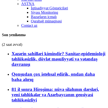
ASTNA
İqtisadiyyat Göstəriciləri
Siyası Monitorinq
Bazarların icmalı
Qarabağ münaqişəsi
Contact az
Son yenilənmə
(2 saat əvvəl)
Xəzərin sahilləri kimindir? Sanitar-epidemioloji
təhlükəsizlik, dövlət məsuliyyəti və vətəndaş
davranışı
Qonşudan çox istehsal edirik, ondan daha
baha alırıq
81 il sonra Hiroşima: nüvə silahının dərsləri,
yeni təhlükələr və Azərbaycanın geosiyasi
təhlükəsizliyi