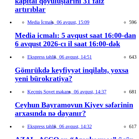
kapital qoyuluşlarını 31 faiz
artırıblar
Media İcmalı,
06 avqust, 15:09
596
Media icmalı: 5 avqust saat 16:00-dan
6 avqust 2026-cı il saat 16:00-dək
Ekspress təhlil,
06 avqust, 14:51
643
Gömrükdə keyfiyyət inqilabı, yoxsa
yeni bürokratiya?
Keçmiş Sovet məkanı,
06 avqust, 14:37
681
Ceyhun Bayramovun Kiyev səfərinin
arxasında nə dayanır?
Ekspress təhlil,
06 avqust, 14:32
617