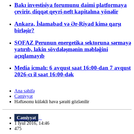
Bakı investisiya forumunu daimi platformaya
çevirir, diqqət qeyri-neft kapitalına yönəlir
Ankara, İslamabad və Ər-Riyad kimə qarşı
birləşir?
SOFAZ Perunun energetika sektoruna sərmayə
yatırıb, lakin sövdələşmənin məbləğini
açıqlamayıb
Media icmalı: 6 avqust saat 16:00-dan 7 avqust
2026-cı il saat 16:00-dək
Ana səhifə
Cəmiyyət
Həftəsonu küləkli hava şəraiti gözlənilir
Cəmiyyət
1 İyul 2016, 14:46
475