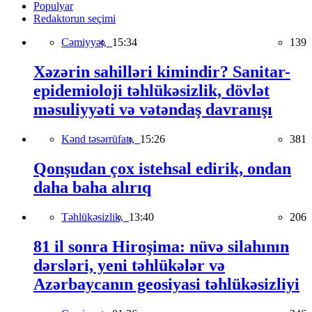
Populyar
Redaktorun seçimi
Cəmiyyət,
15:34
139
Xəzərin sahilləri kimindir? Sanitar-
epidemioloji təhlükəsizlik, dövlət
məsuliyyəti və vətəndaş davranışı
Kənd təsərrüfatı,
15:26
381
Qonşudan çox istehsal edirik, ondan
daha baha alırıq
Təhlükəsizlik,
13:40
206
81 il sonra Hiroşima: nüvə silahının
dərsləri, yeni təhlükələr və
Azərbaycanın geosiyasi təhlükəsizliyi