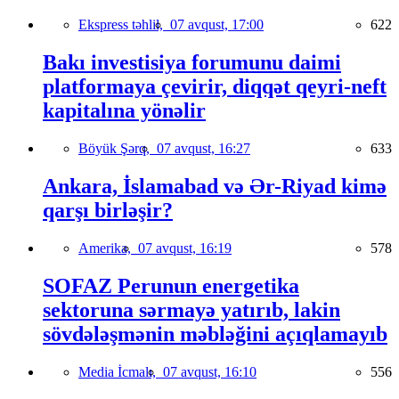
Ekspress təhlil,
07 avqust, 17:00
622
Bakı investisiya forumunu daimi
platformaya çevirir, diqqət qeyri-neft
kapitalına yönəlir
Böyük Şərq,
07 avqust, 16:27
633
Ankara, İslamabad və Ər-Riyad kimə
qarşı birləşir?
Amerika,
07 avqust, 16:19
578
SOFAZ Perunun energetika
sektoruna sərmayə yatırıb, lakin
sövdələşmənin məbləğini açıqlamayıb
Media İcmalı,
07 avqust, 16:10
556