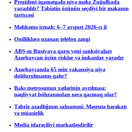
Prezident iqamətgahı niyə məhz Zuğulbada
yaradılıb? Təbiətin özünün seçdiyi bir məkanın
tarixçəsi
Məhkəmə icmalı: 6–7 avqust 2026-cı il
Onilliklərə uzanan telefon zəngi
ABŞ-ın Rusiyaya qarşı yeni sanksiyaları
Azərbaycan üçün risklər və imkanlar yaradır
Azərbaycanda 65 min vakansiya niyə
doldurulmamış qalır?
Bakı metrosunun xətlərinin ayrılması:
nəqliyyat böhranından necə qaçmaq olar?
Təbriz azadlığının salnaməsi: Məşrutə hərəkatı
və müasirlik
Media idarəçiliyi mərkəzləşdirilir