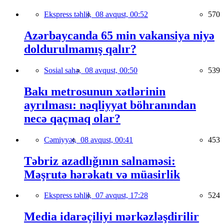
Ekspress təhlil,
08 avqust, 00:52
570
Azərbaycanda 65 min vakansiya niyə
doldurulmamış qalır?
Sosial sahə,
08 avqust, 00:50
539
Bakı metrosunun xətlərinin
ayrılması: nəqliyyat böhranından
necə qaçmaq olar?
Cəmiyyət,
08 avqust, 00:41
453
Təbriz azadlığının salnaməsi:
Məşrutə hərəkatı və müasirlik
Ekspress təhlil,
07 avqust, 17:28
524
Media idarəçiliyi mərkəzləşdirilir