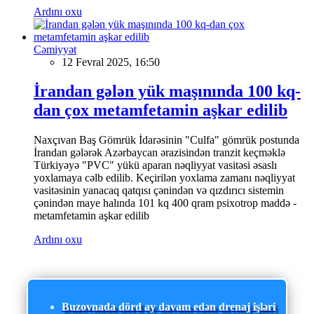
Ardını oxu
Cəmiyyət
12 Fevral 2025, 16:50
İrandan gələn yük maşınında 100 kq-
dan çox metamfetamin aşkar edilib
Naxçıvan Baş Gömrük İdarəsinin "Culfa" gömrük postunda
İrandan gələrək Azərbaycan ərazisindən tranzit keçməklə
Türkiyəyə "PVC" yükü aparan nəqliyyat vasitəsi əsaslı
yoxlamaya cəlb edilib. Keçirilən yoxlama zamanı nəqliyyat
vasitəsinin yanacaq qatqısı çənindən və qızdırıcı sistemin
çənindən maye halında 101 kq 400 qram psixotrop maddə -
metamfetamin aşkar edilib
Ardını oxu
Buzovnada dörd ay davam edən drenaj işləri