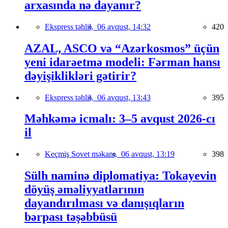
arxasında nə dayanır?
Ekspress təhlil,
06 avqust, 14:32
420
AZAL, ASCO və “Azərkosmos” üçün
yeni idarəetmə modeli: Fərman hansı
dəyişiklikləri gətirir?
Ekspress təhlil,
06 avqust, 13:43
395
Məhkəmə icmalı: 3–5 avqust 2026-cı
il
Keçmiş Sovet məkanı,
06 avqust, 13:19
398
Sülh naminə diplomatiya: Tokayevin
döyüş əməliyyatlarının
dayandırılması və danışıqların
bərpası təşəbbüsü