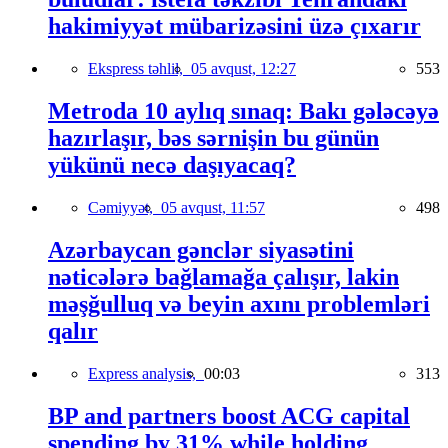
hakimiyyət mübarizəsini üzə çıxarır
Ekspress təhlil,
05 avqust, 12:27
553
Metroda 10 aylıq sınaq: Bakı gələcəyə
hazırlaşır, bəs sərnişin bu günün
yükünü necə daşıyacaq?
Cəmiyyət,
05 avqust, 11:57
498
Azərbaycan gənclər siyasətini
nəticələrə bağlamağa çalışır, lakin
məşğulluq və beyin axını problemləri
qalır
Express analysis,
00:03
313
BP and partners boost ACG capital
spending by 31% while holding