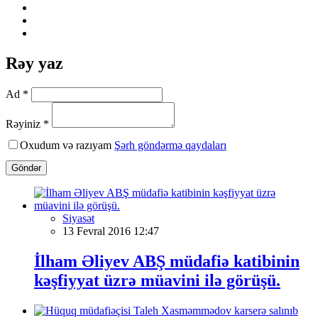
Rəy yaz
Ad *
Rəyiniz *
Oxudum və razıyam
Şərh göndərmə qaydaları
Göndər
Siyasət
13 Fevral 2016 12:47
İlham Əliyev ABŞ müdafiə katibinin
kəşfiyyat üzrə müavini ilə görüşü.