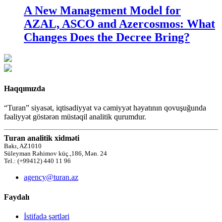
A New Management Model for
AZAL, ASCO and Azercosmos: What
Changes Does the Decree Bring?
Haqqımızda
“Turan” siyasət, iqtisadiyyat və cəmiyyət həyatının qovuşuğunda
fəaliyyət göstərən müstəqil analitik qurumdur.
Turan analitik xidməti
Bakı, AZ1010
Süleyman Rəhimov küç.,186, Mən. 24
Tel.: (+99412) 440 11 96
agency@turan.az
Faydalı
İstifadə şərtləri