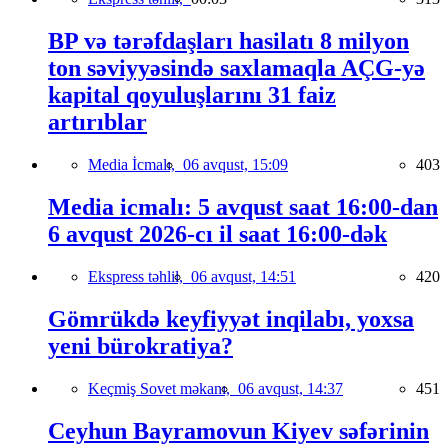
BP və tərəfdaşları hasilatı 8 milyon
ton səviyyəsində saxlamaqla AÇG-yə
kapital qoyuluşlarını 31 faiz
artırıblar
Media İcmalı,
06 avqust, 15:09
403
Media icmalı: 5 avqust saat 16:00-dan
6 avqust 2026-cı il saat 16:00-dək
Ekspress təhlil,
06 avqust, 14:51
420
Gömrükdə keyfiyyət inqilabı, yoxsa
yeni bürokratiya?
Keçmiş Sovet məkanı,
06 avqust, 14:37
451
Ceyhun Bayramovun Kiyev səfərinin