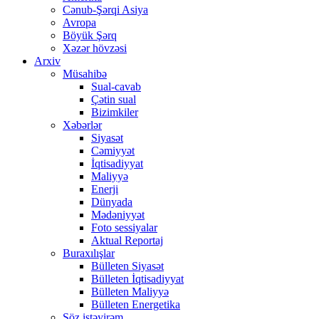
Cənub-Şərqi Asiya
Avropa
Böyük Şərq
Xəzər hövzəsi
Arxiv
Müsahibə
Sual-cavab
Çətin sual
Bizimkiler
Xəbərlər
Siyasət
Cəmiyyət
İqtisadiyyat
Maliyyə
Enerji
Dünyada
Mədəniyyət
Foto sessiyalar
Aktual Reportaj
Buraxılışlar
Bülleten Siyasət
Bülleten İqtisadiyyat
Bülleten Maliyyə
Bülleten Energetika
Söz istəyirəm