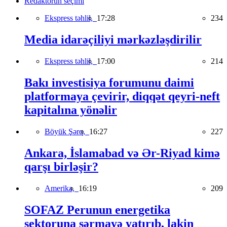
Redaktorun seçimi
Ekspress təhlil,
17:28
234
Media idarəçiliyi mərkəzləşdirilir
Ekspress təhlil,
17:00
214
Bakı investisiya forumunu daimi
platformaya çevirir, diqqət qeyri-neft
kapitalına yönəlir
Böyük Şərq,
16:27
227
Ankara, İslamabad və Ər-Riyad kimə
qarşı birləşir?
Amerika,
16:19
209
SOFAZ Perunun energetika
sektoruna sərmayə yatırıb, lakin