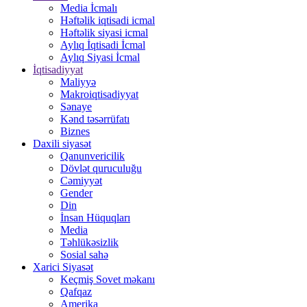
Media İcmalı
Həftəlik iqtisadi icmal
Həftəlik siyasi icmal
Aylıq İqtisadi İcmal
Aylıq Siyasi İcmal
İqtisadiyyat
Maliyyə
Makroiqtisadiyyat
Sənaye
Kənd təsərrüfatı
Biznes
Daxili siyasət
Qanunvericilik
Dövlət quruculuğu
Cəmiyyət
Gender
Din
İnsan Hüquqları
Media
Təhlükəsizlik
Sosial sahə
Xarici Siyasət
Keçmiş Sovet məkanı
Qafqaz
Amerika