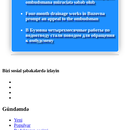
ombudsmana müraciətə səbəb olub
Four-month drainage works in Buzovna
prompt an appeal to the ombudsman
В Бузовна четырехмесячные работы по
водоотводу стали поводом для обращения
к омбудсмену
Bizi sosial şəbəkələrdə izləyin
Gündəmdə
Yeni
Populyar