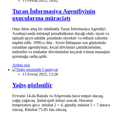
13 Fevral 2025, 14:02
Turan İnformasiya Agentliyinin
oxucularına müraciətı
Otuz ildən artıq bir müddətdə Turan İnformasiya Agentliyi
Azərbaycanda müstəqil jurnalistikanın dayağı olub, siyasi və
iqtisadi qeyri-sabitlik şəraitində obyektiv və etibarlı xəbərlər
təqdim edib. 1990-cı ildə - Sovet İttifaqının son günlərində
yaradılan agentliyimiz, keçid dövrünün çətinliklərindən,
müharibə və islahatlar dövrlərindən keçərək ictimai maraqları
qorumağa sadiq qalıb.
Ardını oxu
Cəmiyyət
13 Fevral 2025, 13:28
Yağış gözlənilir
Fevralın 14-də Bakıda və Abşeronda hava tutqun olacaq,
yağış yağacaq. Şimal-qərb küləyi əsəcək. Havanın
temperaturu gecə müsbət 2 + 4, gündüz müsbət 5 + 7 dərəcə
olacaq. Rütubət 75-85 faiz olacaq.