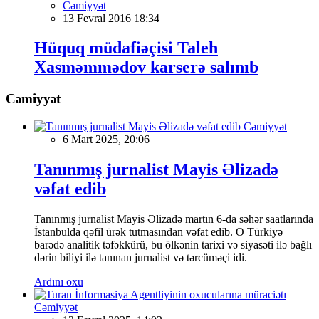
Cəmiyyət
13 Fevral 2016 18:34
Hüquq müdafiəçisi Taleh
Xasməmmədov karserə salınıb
Cəmiyyət
Cəmiyyət
6 Mart 2025, 20:06
Tanınmış jurnalist Mayis Əlizadə
vəfat edib
Tanınmış jurnalist Mayis Əlizadə martın 6-da səhər saatlarında
İstanbulda qəfil ürək tutmasından vəfat edib. O Türkiyə
barədə analitik təfəkkürü, bu ölkənin tarixi və siyasəti ilə bağlı
dərin biliyi ilə tanınan jurnalist və tərcüməçi idi.
Ardını oxu
Cəmiyyət