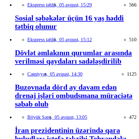
Ekspress təhlil,
05 avqust, 15:29
566
Sosial şəbəkələr üçün 16 yaş həddi
tətbiq olunur
Ekspress təhlil,
05 avqust, 15:12
510
Dövlət əmlakının qurumlar arasında
verilməsi qaydaları sadələşdirilib
Cəmiyyət,
05 avqust, 14:30
1125
Buzovnada dörd ay davam edən
drenaj işləri ombudsmana müraciətə
səbəb olub
Böyük Şərq,
05 avqust, 13:05
472
İran prezidentinin üzərində qara
buludlar: istefa təkzibi Tehrandakı