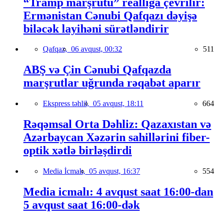
“Tramp marşrutu” reallığa çevrilir:
Ermənistan Cənubi Qafqazı dəyişə
biləcək layihəni sürətləndirir
Qafqaz,
06 avqust, 00:32
511
ABŞ və Çin Cənubi Qafqazda
marşrutlar uğrunda rəqabət aparır
Ekspress təhlil,
05 avqust, 18:11
664
Rəqəmsal Orta Dəhliz: Qazaxıstan və
Azərbaycan Xəzərin sahillərini fiber-
optik xətlə birləşdirdi
Media İcmalı,
05 avqust, 16:37
554
Media icmalı: 4 avqust saat 16:00-dan
5 avqust saat 16:00-dək