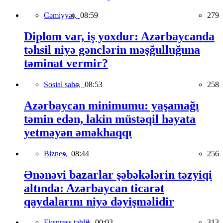
Cəmiyyət,
08:59
279
Diplom var, iş yoxdur: Azərbaycanda
təhsil niyə gənclərin məşğulluğuna
təminat vermir?
Sosial sahə,
08:53
258
Azərbaycan minimumu: yaşamağı
təmin edən, lakin müstəqil həyata
yetməyən əməkhaqqı
Biznes,
08:44
256
Ənənəvi bazarlar şəbəkələrin təzyiqi
altında: Azərbaycan ticarət
qaydalarını niyə dəyişməlidir
Ekspress təhlil,
00:03
313