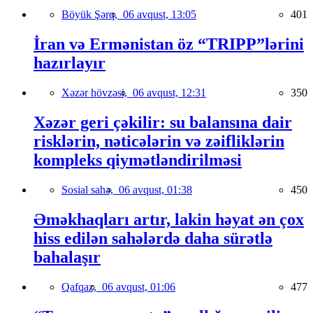
Böyük Şərq,
06 avqust, 13:05
401
İran və Ermənistan öz “TRIPP”lərini
hazırlayır
Xəzər hövzəsi,
06 avqust, 12:31
350
Xəzər geri çəkilir: su balansına dair
risklərin, nəticələrin və zəifliklərin
kompleks qiymətləndirilməsi
Sosial sahə,
06 avqust, 01:38
450
Əməkhaqları artır, lakin həyat ən çox
hiss edilən sahələrdə daha sürətlə
bahalaşır
Qafqaz,
06 avqust, 01:06
477