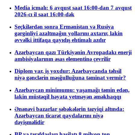
Media icmalı: 6 avqust saat 16:00-dan 7 avqust
2026-cı il saat 16:00-dək
Seçkilərdən sonra Ermənistan və Rusiya
gərginliyi azaltmağın yollarını axtarır, lakin
əvvəlki ittifaqa qayıdış ehtimalı azdır
Azərbaycan qazı Türkiyənin Avropadakı enerji
ambisiyalarının əsas elementinə çevrilir
Diplom var, iş yoxdur: Azərbaycanda təhsil
niyə gənclərin məşğulluğuna təminat vermir?
Azərbaycan minimumu: yaşamağı təmin edən,
lakin müstəqil həyata yetməyən əməkhaqqı
Ənənəvi bazarlar şəbəkələrin təzyiqi altında:
Azərbaycan ticarət qaydalarını niyə
dəyişməlidir
BP və tərəfdaşları hasilatı 8 milyon ton