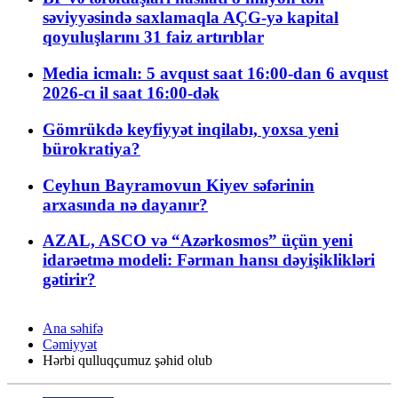
səviyyəsində saxlamaqla AÇG-yə kapital
qoyuluşlarını 31 faiz artırıblar
Media icmalı: 5 avqust saat 16:00-dan 6 avqust
2026-cı il saat 16:00-dək
Gömrükdə keyfiyyət inqilabı, yoxsa yeni
bürokratiya?
Ceyhun Bayramovun Kiyev səfərinin
arxasında nə dayanır?
AZAL, ASCO və “Azərkosmos” üçün yeni
idarəetmə modeli: Fərman hansı dəyişiklikləri
gətirir?
Ana səhifə
Cəmiyyət
Hərbi qulluqçumuz şəhid olub