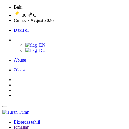
Bakı
0
30.4
C
Cümə, 7 Avqust 2026
Daxil ol
Abunə
Əlaqə
Turan
Ekspress təhlil
İcmallar