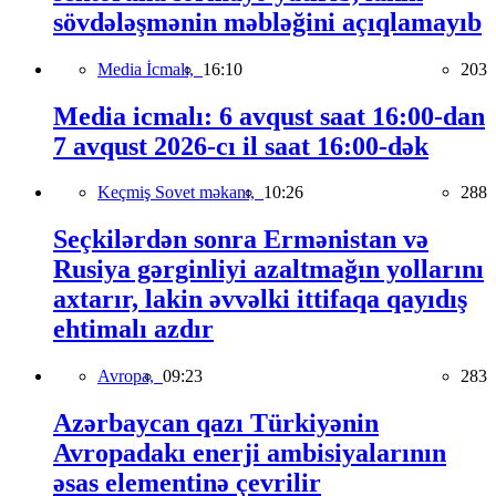
sövdələşmənin məbləğini açıqlamayıb
Media İcmalı,
16:10
203
Media icmalı: 6 avqust saat 16:00-dan
7 avqust 2026-cı il saat 16:00-dək
Keçmiş Sovet məkanı,
10:26
288
Seçkilərdən sonra Ermənistan və
Rusiya gərginliyi azaltmağın yollarını
axtarır, lakin əvvəlki ittifaqa qayıdış
ehtimalı azdır
Avropa,
09:23
283
Azərbaycan qazı Türkiyənin
Avropadakı enerji ambisiyalarının
əsas elementinə çevrilir