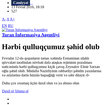
Cəmiyyət
13 Fevral 2016, 18:18
527
A-
A
A+
EN
RU
Turan İnformasiya Agentliyi
Hərbi qulluqçumuz şəhid olub
Fevralın 12-də qoşunların təmas xəttində Ermənistan silahlı
qüvvələri tərəfindən növbəti dəfə atəşkəs rejiminin pozulması
nəticəsində hərbi qulluqçumuz kiçik çavuş Zeynalov Elmir Sərxan
oğlu şəhid olub. Müdafiə Nazirliyinin rəhbərliyi şəhidin yaxınlarına
və əzizlərinə dərin hüznlə başsağlığı verir və səbr diləyir.-0-
Daha çox oxumaq üçün daxil olun və ya abunə olun
Daxil ol
Abunə ol