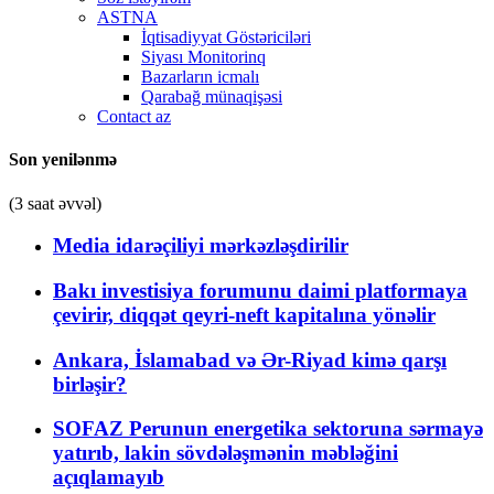
ASTNA
İqtisadiyyat Göstəriciləri
Siyası Monitorinq
Bazarların icmalı
Qarabağ münaqişəsi
Contact az
Son yenilənmə
(3 saat əvvəl)
Media idarəçiliyi mərkəzləşdirilir
Bakı investisiya forumunu daimi platformaya
çevirir, diqqət qeyri-neft kapitalına yönəlir
Ankara, İslamabad və Ər-Riyad kimə qarşı
birləşir?
SOFAZ Perunun energetika sektoruna sərmayə
yatırıb, lakin sövdələşmənin məbləğini
açıqlamayıb