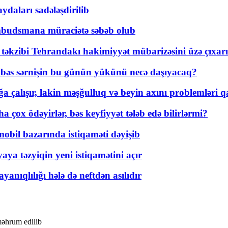
daları sadələşdirilib
mbudsmana müraciətə səbəb olub
a təkzibi Tehrandakı hakimiyyət mübarizəsini üzə çıxarı
r, bəs sərnişin bu günün yükünü necə daşıyacaq?
a çalışır, lakin məşğulluq və beyin axını problemləri qa
ox ödəyirlər, bəs keyfiyyət tələb edə bilirlərmi?
mobil bazarında istiqaməti dəyişib
ya təzyiqin yeni istiqamətini açır
yanıqlılığı hələ də neftdən asılıdır
əhrum edilib