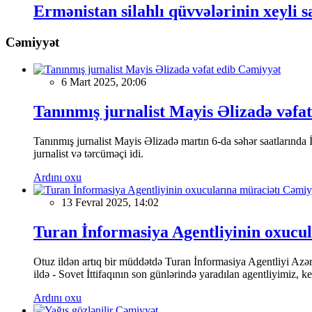
Ermənistan silahlı qüvvələrinin xeyli s
Cəmiyyət
Cəmiyyət
6 Mart 2025, 20:06
Tanınmış jurnalist Mayis Əlizadə vəfat
Tanınmış jurnalist Mayis Əlizadə martın 6-da səhər saatlarında İs
jurnalist və tərcüməçi idi.
Ardını oxu
Cəmiy
13 Fevral 2025, 14:02
Turan İnformasiya Agentliyinin oxucul
Otuz ildən artıq bir müddətdə Turan İnformasiya Agentliyi Azərba
ildə - Sovet İttifaqının son günlərində yaradılan agentliyimiz, 
Ardını oxu
Cəmiyyət