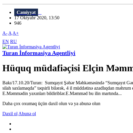
Cəmiyyət
17 Oktyabr 2020, 13:50
946
A-
A
A+
EN
RU
Turan İnformasiya Agentliyi
Hüquq müdafiəçisi Elçin Məmmə
Bakı/17.10.20/Turan: Sumqayıt Şəhər Məhkəməsində “Sumqayıt Gəncl
silah saxlamaqda” təqsirli bilərək, 4 il müddətinə azadlıqdan məhrum 
E.Məmmədin yaxınları bildiriblər.E.Məmməd bu ilin martında...
Daha çox oxumaq üçün daxil olun və ya abunə olun
Daxil ol
Abunə ol