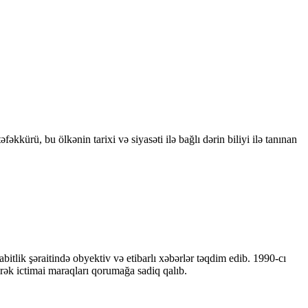
kkürü, bu ölkənin tarixi və siyasəti ilə bağlı dərin biliyi ilə tanınan
bitlik şəraitində obyektiv və etibarlı xəbərlər təqdim edib. 1990-cı
ərək ictimai maraqları qorumağa sadiq qalıb.