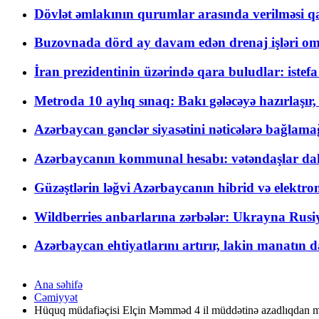
Dövlət əmlakının qurumlar arasında verilməsi qay
Buzovnada dörd ay davam edən drenaj işləri o
İran prezidentinin üzərində qara buludlar: istef
Metroda 10 aylıq sınaq: Bakı gələcəyə hazırlaşı
Azərbaycan gənclər siyasətini nəticələrə bağlamağ
Azərbaycanın kommunal hesabı: vətəndaşlar daha ç
Güzəştlərin ləğvi Azərbaycanın hibrid və elektro
Wildberries anbarlarına zərbələr: Ukrayna Rusiya
Azərbaycan ehtiyatlarını artırır, lakin manatın da
Ana səhifə
Cəmiyyət
Hüquq müdafiəçisi Elçin Məmməd 4 il müddətinə azadlıqdan m