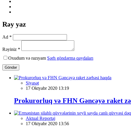
Rəy yaz
Ad *
Rəyiniz *
Oxudum və razıyam
Şərh göndərmə qaydaları
Göndər
Siyasət
17 Oktyabr 2020 13:19
Prokurorluq və FHN Gəncəyə raket zə
Aktual Reportaj
17 Oktyabr 2020 13:56