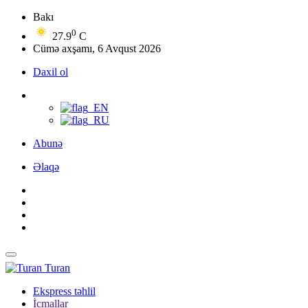
Bakı
0
27.9
C
Cümə axşamı, 6 Avqust 2026
Daxil ol
Abunə
Əlaqə
Turan
Ekspress təhlil
İcmallar