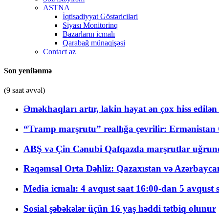
ASTNA
İqtisadiyyat Göstəriciləri
Siyası Monitorinq
Bazarların icmalı
Qarabağ münaqişəsi
Contact az
Son yenilənmə
(9 saat əvvəl)
Əməkhaqları artır, lakin həyat ən çox hiss edilən
“Tramp marşrutu” reallığa çevrilir: Ermənistan C
ABŞ və Çin Cənubi Qafqazda marşrutlar uğrund
Rəqəmsal Orta Dəhliz: Qazaxıstan və Azərbaycan Xə
Media icmalı: 4 avqust saat 16:00-dan 5 avqust 
Sosial şəbəkələr üçün 16 yaş həddi tətbiq olunur