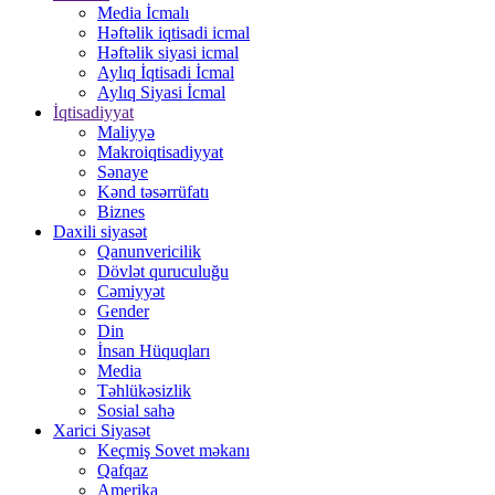
Media İcmalı
Həftəlik iqtisadi icmal
Həftəlik siyasi icmal
Aylıq İqtisadi İcmal
Aylıq Siyasi İcmal
İqtisadiyyat
Maliyyə
Makroiqtisadiyyat
Sənaye
Kənd təsərrüfatı
Biznes
Daxili siyasət
Qanunvericilik
Dövlət quruculuğu
Cəmiyyət
Gender
Din
İnsan Hüquqları
Media
Təhlükəsizlik
Sosial sahə
Xarici Siyasət
Keçmiş Sovet məkanı
Qafqaz
Amerika