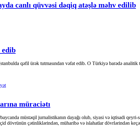
ayda canlı qüvvəsi dəqiq atəşlə məhv edilib
 edib
tanbulda qəfil ürək tutmasından vəfat edib. O Türkiyə barədə analitik təfə
yət
arına müraciətı
ycanda müstəqil jurnalistikanın dayağı olub, siyasi və iqtisadi qeyri-sa
keçid dövrünün çətinliklərindən, müharibə və islahatlar dövrlərindən keç