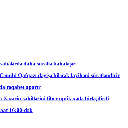
 sahələrdə daha sürətlə bahalaşır
ənubi Qafqazı dəyişə biləcək layihəni sürətləndirir
a rəqabət aparır
zərin sahillərini fiber-optik xətlə birləşdirdi
saat 16:00-dək