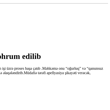
əhrum edilib
işi üzrə proses başa çatıb .Məhkəmə onu “oğurluq” və “qanunsuz
 əlaqələndirib.Müdafiə tərəfi apellyasiya şikayəti verəcək,