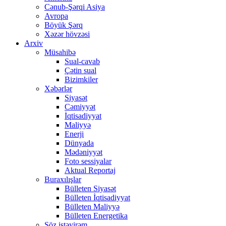
Cənub-Şərqi Asiya
Avropa
Böyük Şərq
Xəzər hövzəsi
Arxiv
Müsahibə
Sual-cavab
Çətin sual
Bizimkiler
Xəbərlər
Siyasət
Cəmiyyət
İqtisadiyyat
Maliyyə
Enerji
Dünyada
Mədəniyyət
Foto sessiyalar
Aktual Reportaj
Buraxılışlar
Bülleten Siyasət
Bülleten İqtisadiyyat
Bülleten Maliyyə
Bülleten Energetika
Söz istəyirəm