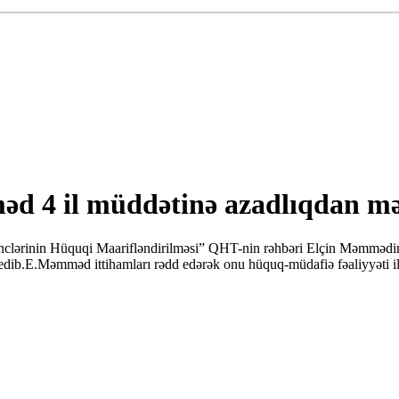
d 4 il müddətinə azadlıqdan m
ərinin Hüquqi Maarifləndirilməsi” QHT-nin rəhbəri Elçin Məmmədin 
edib.E.Məmməd ittihamları rədd edərək onu hüquq-müdafiə fəaliyyəti ilə