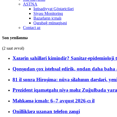
ASTNA
İqtisadiyyat Göstəriciləri
Siyası Monitorinq
Bazarların icmalı
Qarabağ münaqişəsi
Contact az
Son yenilənmə
(2 saat əvvəl)
Xəzərin sahilləri kimindir? Sanitar-epidemioloji t
Qonşudan çox istehsal edirik, ondan daha baha a
81 il sonra Hiroşima: nüvə silahının dərsləri, yen
Prezident iqamətgahı niyə məhz Zuğulbada yaradı
Məhkəmə icmalı: 6–7 avqust 2026-cı il
Onilliklərə uzanan telefon zəngi