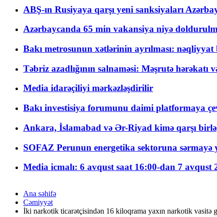
ABŞ-ın Rusiyaya qarşı yeni sanksiyaları Azərba
Azərbaycanda 65 min vakansiya niyə doldurulm
Bakı metrosunun xətlərinin ayrılması: nəqliyya
Təbriz azadlığının salnaməsi: Məşrutə hərəkatı v
Media idarəçiliyi mərkəzləşdirilir
Bakı investisiya forumunu daimi platformaya çevi
Ankara, İslamabad və Ər-Riyad kimə qarşı birlə
SOFAZ Perunun energetika sektoruna sərmayə ya
Media icmalı: 6 avqust saat 16:00-dan 7 avqust 2
Ana səhifə
Cəmiyyət
İki narkotik ticarətçisindən 16 kiloqrama yaxın narkotik vasitə 