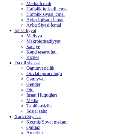
Media İcmalı
Həftəlik iqtisadi icmal
Həftəlik siyasi icmal
Aylıq İqtisadi İcmal
Aylıq Siyasi İcmal
İqtisadiyyat
Maliyyə
Makroiqtisadiyyat
Sənaye
Kənd təsərrüfatı
Biznes
Daxili siyasət
Qanunvericilik
Dövlət quruculuğu
Cəmiyyət
Gender
Din
İnsan Hüquqları
Media
Təhlükəsizlik
Sosial sahə
Xarici Siyasət
Keçmiş Sovet məkanı
Qafqaz
Amerika