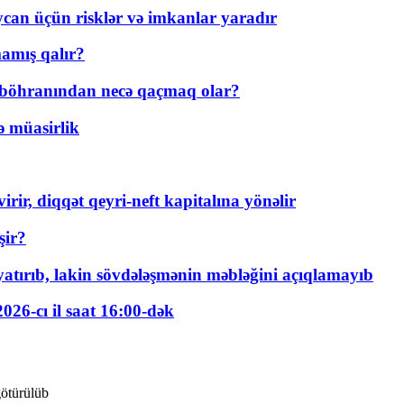
ycan üçün risklər və imkanlar yaradır
amış qalır?
t böhranından necə qaçmaq olar?
ə müasirlik
rir, diqqət qeyri-neft kapitalına yönəlir
şir?
tırıb, lakin sövdələşmənin məbləğini açıqlamayıb
026-cı il saat 16:00-dək
götürülüb