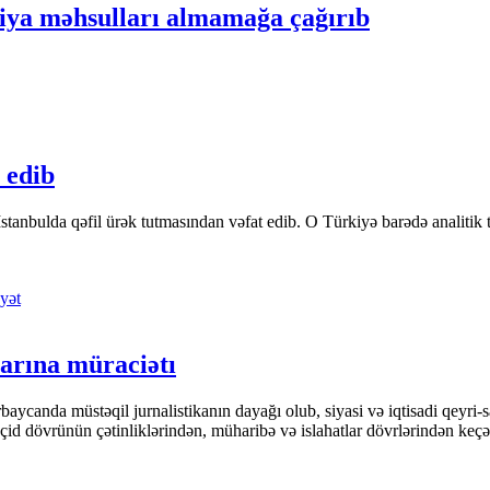
siya məhsulları almamağa çağırıb
 edib
tanbulda qəfil ürək tutmasından vəfat edib. O Türkiyə barədə analitik təfə
yət
arına müraciətı
ycanda müstəqil jurnalistikanın dayağı olub, siyasi və iqtisadi qeyri-sa
keçid dövrünün çətinliklərindən, müharibə və islahatlar dövrlərindən keç