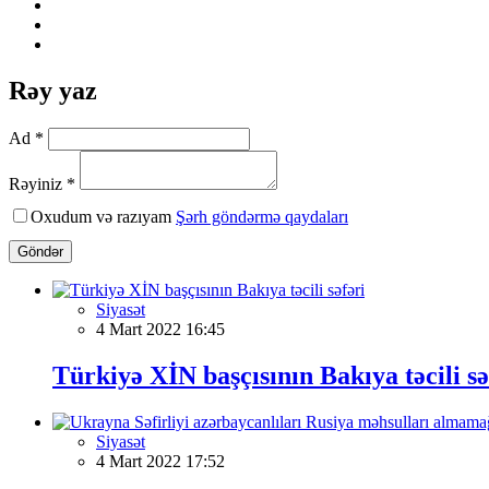
Rəy yaz
Ad *
Rəyiniz *
Oxudum və razıyam
Şərh göndərmə qaydaları
Göndər
Siyasət
4 Mart 2022 16:45
Türkiyə XİN başçısının Bakıya təcili sə
Siyasət
4 Mart 2022 17:52