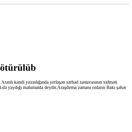
götürülüb
ranlı kəndi yaxınlığında yerləşən sərhəd zastavasının xidməti
 4-də yaydığı məlumatda deyilir.Araşdırma zamanı onların Bakı şəhər