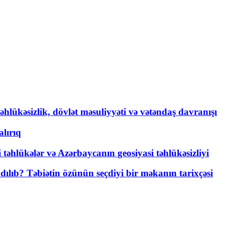
əhlükəsizlik, dövlət məsuliyyəti və vətəndaş davranışı
lırıq
i təhlükələr və Azərbaycanın geosiyasi təhlükəsizliyi
lıb? Təbiətin özünün seçdiyi bir məkanın tarixçəsi