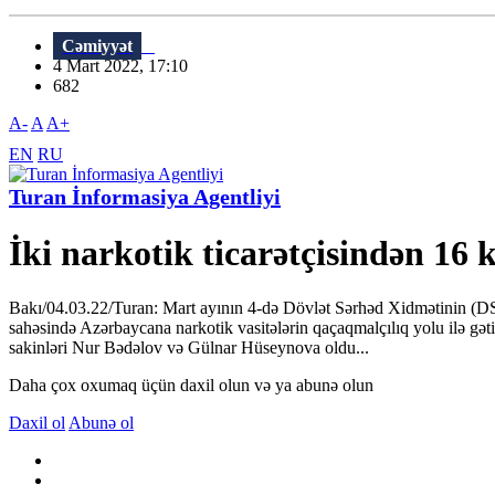
Cəmiyyət
4 Mart 2022, 17:10
682
A-
A
A+
EN
RU
Turan İnformasiya Agentliyi
İki narkotik ticarətçisindən 16
Bakı/04.03.22/Turan: Mart ayının 4-də Dövlət Sərhəd Xidmətinin (DSX
sahəsində Azərbaycana narkotik vasitə­lərin qaçaqmalçılıq yolu ilə g
sakinləri Nur Bədəlov və Gülnar Hüseynova oldu...
Daha çox oxumaq üçün daxil olun və ya abunə olun
Daxil ol
Abunə ol