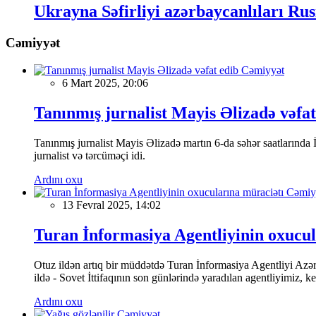
Ukrayna Səfirliyi azərbaycanlıları Ru
Cəmiyyət
Cəmiyyət
6 Mart 2025, 20:06
Tanınmış jurnalist Mayis Əlizadə vəfat
Tanınmış jurnalist Mayis Əlizadə martın 6-da səhər saatlarında İs
jurnalist və tərcüməçi idi.
Ardını oxu
Cəmiy
13 Fevral 2025, 14:02
Turan İnformasiya Agentliyinin oxucul
Otuz ildən artıq bir müddətdə Turan İnformasiya Agentliyi Azərba
ildə - Sovet İttifaqının son günlərində yaradılan agentliyimiz, 
Ardını oxu
Cəmiyyət