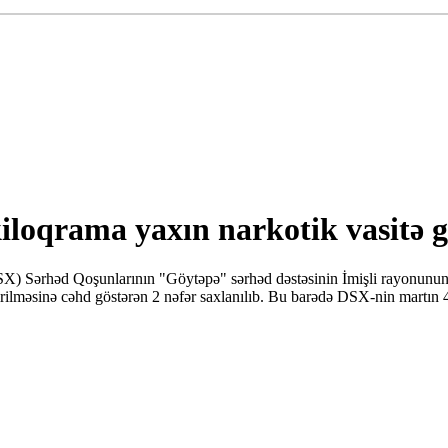
 kiloqrama yaxın narkotik vasitə 
) Sərhəd Qoşunlarının "Göytəpə" sərhəd dəstəsinin İmişli rayonunun A
ətirilməsinə cəhd göstərən 2 nəfər saxlanılıb. Bu barədə DSX-nin martın