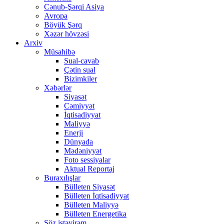
Cənub-Şərqi Asiya
Avropa
Böyük Şərq
Xəzər hövzəsi
Arxiv
Müsahibə
Sual-cavab
Çətin sual
Bizimkiler
Xəbərlər
Siyasət
Cəmiyyət
İqtisadiyyat
Maliyyə
Enerji
Dünyada
Mədəniyyət
Foto sessiyalar
Aktual Reportaj
Buraxılışlar
Bülleten Siyasət
Bülleten İqtisadiyyat
Bülleten Maliyyə
Bülleten Energetika
Söz istəyirəm