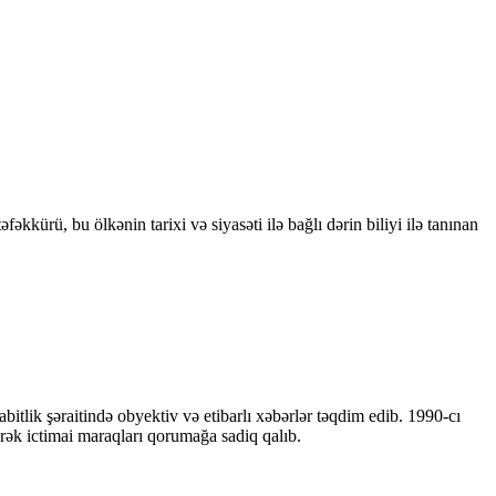
kkürü, bu ölkənin tarixi və siyasəti ilə bağlı dərin biliyi ilə tanınan
bitlik şəraitində obyektiv və etibarlı xəbərlər təqdim edib. 1990-cı
ərək ictimai maraqları qorumağa sadiq qalıb.