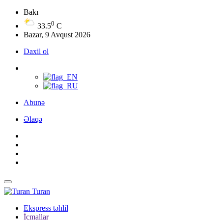
Bakı
0
33.5
C
Bazar, 9 Avqust 2026
Daxil ol
Abunə
Əlaqə
Turan
Ekspress təhlil
İcmallar