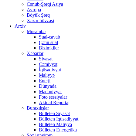
Cənub-Şərqi Asiya
Avropa
Böyük Şərq
Xəzər hövzəsi
Arxiv
Müsahibə
Sual-cavab
Çətin sual
Bizimkiler
Xəbərlər
Siyasət
Cəmiyyət
İqtisadiyyat
Maliyyə
Enerji
Dünyada
Mədəniyyət
Foto sessiyalar
Aktual Reportaj
Buraxılışlar
Bülleten Siyasət
Bülleten İqtisadiyyat
Bülleten Maliyyə
Bülleten Energetika
Söz istəyirəm