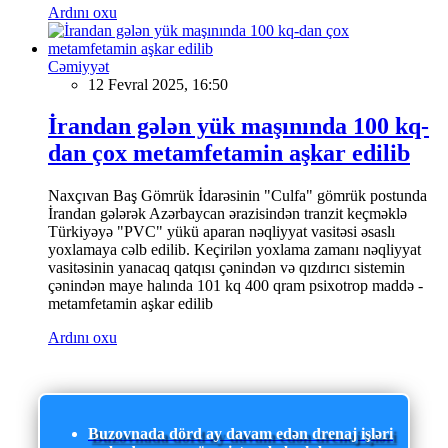
Ardını oxu
Cəmiyyət
12 Fevral 2025, 16:50
İrandan gələn yük maşınında 100 kq-
dan çox metamfetamin aşkar edilib
Naxçıvan Baş Gömrük İdarəsinin "Culfa" gömrük postunda
İrandan gələrək Azərbaycan ərazisindən tranzit keçməklə
Türkiyəyə "PVC" yükü aparan nəqliyyat vasitəsi əsaslı
yoxlamaya cəlb edilib. Keçirilən yoxlama zamanı nəqliyyat
vasitəsinin yanacaq qatqısı çənindən və qızdırıcı sistemin
çənindən maye halında 101 kq 400 qram psixotrop maddə -
metamfetamin aşkar edilib
Ardını oxu
Buzovnada dörd ay davam edən drenaj işləri