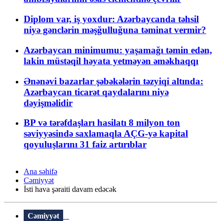
Diplom var, iş yoxdur: Azərbaycanda təhsil
niyə gənclərin məşğulluğuna təminat vermir?
Azərbaycan minimumu: yaşamağı təmin edən,
lakin müstəqil həyata yetməyən əməkhaqqı
Ənənəvi bazarlar şəbəkələrin təzyiqi altında:
Azərbaycan ticarət qaydalarını niyə
dəyişməlidir
BP və tərəfdaşları hasilatı 8 milyon ton
səviyyəsində saxlamaqla AÇG-yə kapital
qoyuluşlarını 31 faiz artırıblar
Ana səhifə
Cəmiyyət
İsti hava şəraiti davam edəcək
Cəmiyyət