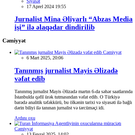
Siyasət
17 Aprel 2024 19:55
Jurnalist Mina Əliyarlı “Abzas Media
işi” ilə əlaqədar dindirilib
Cəmiyyət
Cəmiyyət
6 Mart 2025, 20:06
Tanınmış jurnalist Mayis Əlizadə
vəfat edib
Tanınmış jurnalist Mayis Əlizadə martın 6-da səhər saatlarında
İstanbulda qəfil ürək tutmasından vəfat edib. O Türkiyə
barədə analitik təfəkkürü, bu ölkənin tarixi və siyasəti ilə bağlı
dərin biliyi ilə tanınan jurnalist və tərcüməçi idi.
Ardını oxu
Cəmiyyət
13 Fevral 2025, 14:02