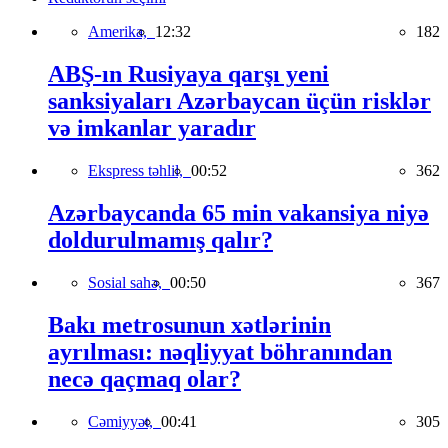
Amerika,
12:32
182
ABŞ-ın Rusiyaya qarşı yeni
sanksiyaları Azərbaycan üçün risklər
və imkanlar yaradır
Ekspress təhlil,
00:52
362
Azərbaycanda 65 min vakansiya niyə
doldurulmamış qalır?
Sosial sahə,
00:50
367
Bakı metrosunun xətlərinin
ayrılması: nəqliyyat böhranından
necə qaçmaq olar?
Cəmiyyət,
00:41
305