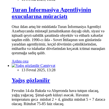
Turan İnformasiya Agentliyinin
oxucularına müraciətı
Otuz ildən artıq bir müddətdə Turan İnformasiya Agentliyi
Azərbaycanda müstəqil jurnalistikanın dayağı olub, siyasi və
iqtisadi qeyri-sabitlik şəraitində obyektiv və etibarlı xəbərlər
təqdim edib. 1990-cı ildə - Sovet İttifaqının son günlərində
yaradılan agentliyimiz, keçid dövrünün çətinliklərindən,
müharibə və islahatlar dövrlərindən keçərək ictimai maraqları
qorumağa sadiq qalıb.
Ardını oxu
Cəmiyyət
13 Fevral 2025, 13:28
Yağış gözlənilir
Fevralın 14-də Bakıda və Abşeronda hava tutqun olacaq,
yağış yağacaq. Şimal-qərb küləyi əsəcək. Havanın
temperaturu gecə müsbət 2 + 4, gündüz müsbət 5 + 7 dərəcə
olacaq. Rütubət 75-85 faiz olacaq.