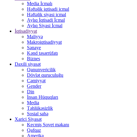
Media İcmalı
Həftəlik iqtisadi icmal
Həftəlik siyasi icmal
Aylıq İqtisadi İcmal
Aylıq Siyasi İcmal
İqtisadiyyat
Maliyyə
Makroiqtisadiyyat
Sənaye
Kənd təsərrüfatı
Biznes
Daxili siyasət
Qanunvericilik
Dövlət quruculuğu
Cəmiyyət
Gender
Din
İnsan Hüquqları
Media
Təhlükəsizlik
Sosial sahə
Xarici Siyasət
Keçmiş Sovet məkanı
Qafqaz
Amerika