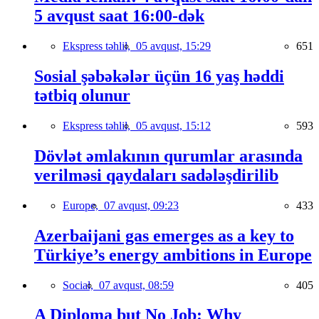
5 avqust saat 16:00-dək
Ekspress təhlil,
05 avqust, 15:29
651
Sosial şəbəkələr üçün 16 yaş həddi
tətbiq olunur
Ekspress təhlil,
05 avqust, 15:12
593
Dövlət əmlakının qurumlar arasında
verilməsi qaydaları sadələşdirilib
Europe,
07 avqust, 09:23
433
Azerbaijani gas emerges as a key to
Türkiye’s energy ambitions in Europe
Social,
07 avqust, 08:59
405
A Diploma but No Job: Why