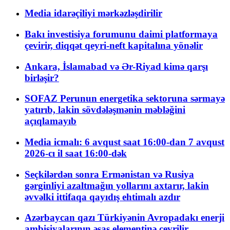
Media idarəçiliyi mərkəzləşdirilir
Bakı investisiya forumunu daimi platformaya
çevirir, diqqət qeyri-neft kapitalına yönəlir
Ankara, İslamabad və Ər-Riyad kimə qarşı
birləşir?
SOFAZ Perunun energetika sektoruna sərmayə
yatırıb, lakin sövdələşmənin məbləğini
açıqlamayıb
Media icmalı: 6 avqust saat 16:00-dan 7 avqust
2026-cı il saat 16:00-dək
Seçkilərdən sonra Ermənistan və Rusiya
gərginliyi azaltmağın yollarını axtarır, lakin
əvvəlki ittifaqa qayıdış ehtimalı azdır
Azərbaycan qazı Türkiyənin Avropadakı enerji
ambisiyalarının əsas elementinə çevrilir