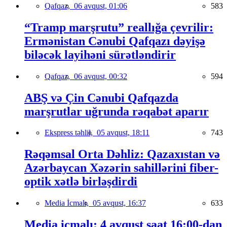
Qafqaz,
06 avqust, 01:06
583
“Tramp marşrutu” reallığa çevrilir:
Ermənistan Cənubi Qafqazı dəyişə
biləcək layihəni sürətləndirir
Qafqaz,
06 avqust, 00:32
594
ABŞ və Çin Cənubi Qafqazda
marşrutlar uğrunda rəqabət aparır
Ekspress təhlil,
05 avqust, 18:11
743
Rəqəmsal Orta Dəhliz: Qazaxıstan və
Azərbaycan Xəzərin sahillərini fiber-
optik xətlə birləşdirdi
Media İcmalı,
05 avqust, 16:37
633
Media icmalı: 4 avqust saat 16:00-dan