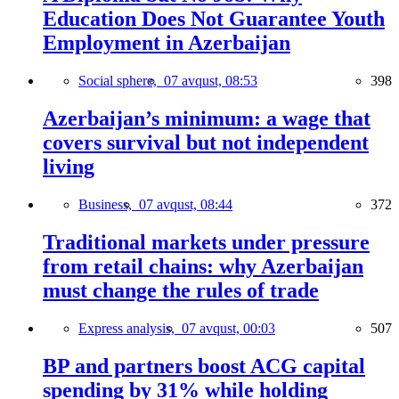
Education Does Not Guarantee Youth
Employment in Azerbaijan
Social sphere,
07 avqust, 08:53
398
Azerbaijan’s minimum: a wage that
covers survival but not independent
living
Business,
07 avqust, 08:44
372
Traditional markets under pressure
from retail chains: why Azerbaijan
must change the rules of trade
Express analysis,
07 avqust, 00:03
507
BP and partners boost ACG capital
spending by 31% while holding