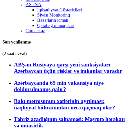
ASTNA
İqtisadiyyat Göstəriciləri
Siyası Monitorinq
Bazarların icmalı
Qarabağ münaqişəsi
Contact az
Son yenilənmə
(2 saat əvvəl)
ABŞ-ın Rusiyaya qarşı yeni sanksiyaları
Azərbaycan üçün risklər və imkanlar yaradır
Azərbaycanda 65 min vakansiya niyə
doldurulmamış qalır?
Bakı metrosunun xətlərinin ayrılması:
nəqliyyat böhranından necə qaçmaq olar?
Təbriz azadlığının salnaməsi: Məşrutə hərəkatı
və müasirlik