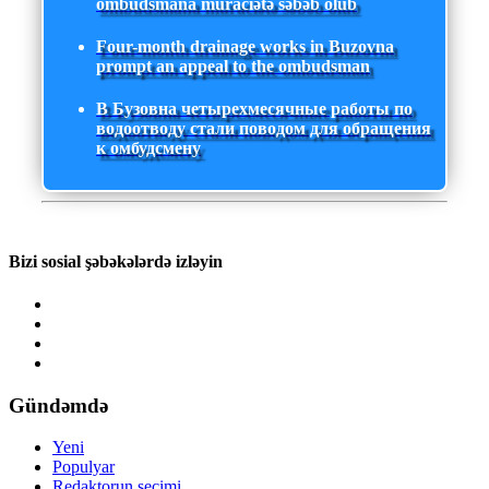
ombudsmana müraciətə səbəb olub
Four-month drainage works in Buzovna
prompt an appeal to the ombudsman
В Бузовна четырехмесячные работы по
водоотводу стали поводом для обращения
к омбудсмену
Bizi sosial şəbəkələrdə izləyin
Gündəmdə
Yeni
Populyar
Redaktorun seçimi