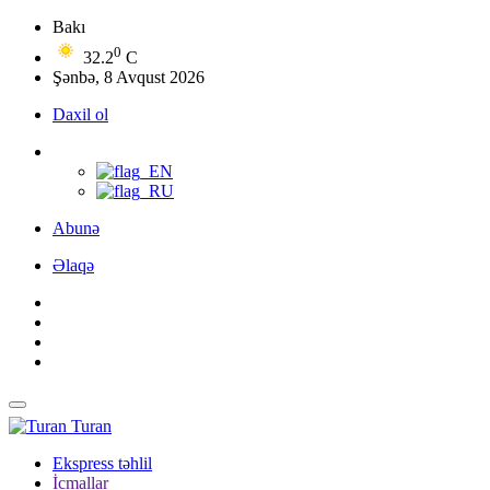
Bakı
0
32.2
C
Şənbə, 8 Avqust 2026
Daxil ol
Abunə
Əlaqə
Turan
Ekspress təhlil
İcmallar