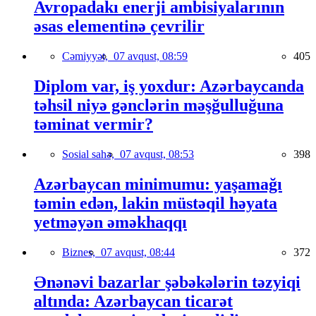
Avropadakı enerji ambisiyalarının
əsas elementinə çevrilir
Cəmiyyət,
07 avqust, 08:59
405
Diplom var, iş yoxdur: Azərbaycanda
təhsil niyə gənclərin məşğulluğuna
təminat vermir?
Sosial sahə,
07 avqust, 08:53
398
Azərbaycan minimumu: yaşamağı
təmin edən, lakin müstəqil həyata
yetməyən əməkhaqqı
Biznes,
07 avqust, 08:44
372
Ənənəvi bazarlar şəbəkələrin təzyiqi
altında: Azərbaycan ticarət