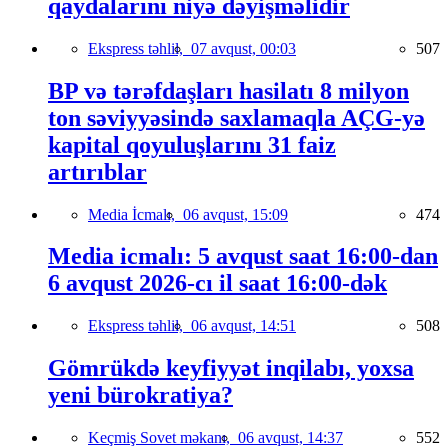
qaydalarını niyə dəyişməlidir
Ekspress təhlil,
07 avqust, 00:03
507
BP və tərəfdaşları hasilatı 8 milyon
ton səviyyəsində saxlamaqla AÇG-yə
kapital qoyuluşlarını 31 faiz
artırıblar
Media İcmalı,
06 avqust, 15:09
474
Media icmalı: 5 avqust saat 16:00-dan
6 avqust 2026-cı il saat 16:00-dək
Ekspress təhlil,
06 avqust, 14:51
508
Gömrükdə keyfiyyət inqilabı, yoxsa
yeni bürokratiya?
Keçmiş Sovet məkanı,
06 avqust, 14:37
552