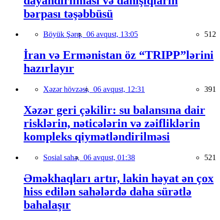
dayandırılması və danışıqların
bərpası təşəbbüsü
Böyük Şərq,
06 avqust, 13:05
512
İran və Ermənistan öz “TRIPP”lərini
hazırlayır
Xəzər hövzəsi,
06 avqust, 12:31
391
Xəzər geri çəkilir: su balansına dair
risklərin, nəticələrin və zəifliklərin
kompleks qiymətləndirilməsi
Sosial sahə,
06 avqust, 01:38
521
Əməkhaqları artır, lakin həyat ən çox
hiss edilən sahələrdə daha sürətlə
bahalaşır