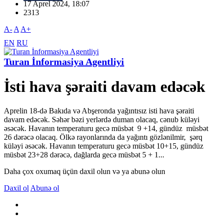
17 Aprel 2024, 18:07
2313
A-
A
A+
EN
RU
Turan İnformasiya Agentliyi
İsti hava şəraiti davam edəcək
Aprelin 18-də Bakıda və Abşeronda yağıntısız isti hava şəraiti
davam edəcək. Səhər bəzi yerlərdə duman olacaq, cənub küləyi
əsəcək. Havanın temperaturu gecə müsbət 9 +14, gündüz müsbət
26 dərəcə olacaq. Ölkə rayonlarında da yağıntı gözlənilmir, şərq
küləyi əsəcək. Havanın temperaturu gecə müsbət 10+15, gündüz
müsbət 23+28 dərəcə, dağlarda gecə müsbət 5 + 1...
Daha çox oxumaq üçün daxil olun və ya abunə olun
Daxil ol
Abunə ol