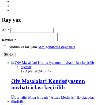
Rəy yaz
Ad *
Rəyiniz *
Oxudum və razıyam
Şərh göndərmə qaydaları
Göndər
Siyasət
17 Aprel 2024 17:47
Əfv Məsələləri Komissiyasının
növbəti iclası keçirilib