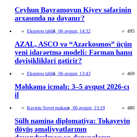
Ceyhun Bayramovun Kiyev səfərinin
arxasında nə dayanır?
Ekspress təhlil,
06 avqust, 14:32
495
AZAL, ASCO və “Azərkosmos” üçün
yeni idarəetmə modeli: Fərman hansı
dəyişiklikləri gətirir?
Ekspress təhlil,
06 avqust, 13:43
469
Məhkəmə icmalı: 3–5 avqust 2026-cı
il
Keçmiş Sovet məkanı,
06 avqust, 13:19
480
Sülh naminə diplomatiya: Tokayevin
döyüş əməliyyatlarının