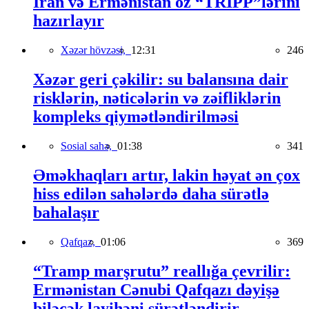
İran və Ermənistan öz “TRIPP”lərini
hazırlayır
Xəzər hövzəsi,
12:31
246
Xəzər geri çəkilir: su balansına dair
risklərin, nəticələrin və zəifliklərin
kompleks qiymətləndirilməsi
Sosial sahə,
01:38
341
Əməkhaqları artır, lakin həyat ən çox
hiss edilən sahələrdə daha sürətlə
bahalaşır
Qafqaz,
01:06
369
“Tramp marşrutu” reallığa çevrilir:
Ermənistan Cənubi Qafqazı dəyişə
biləcək layihəni sürətləndirir