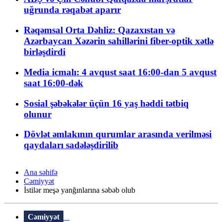
uğrunda rəqabət aparır
Rəqəmsal Orta Dəhliz: Qazaxıstan və
Azərbaycan Xəzərin sahillərini fiber-optik xətlə
birləşdirdi
Media icmalı: 4 avqust saat 16:00-dan 5 avqust
saat 16:00-dək
Sosial şəbəkələr üçün 16 yaş həddi tətbiq
olunur
Dövlət əmlakının qurumlar arasında verilməsi
qaydaları sadələşdirilib
Ana səhifə
Cəmiyyət
İstilər meşə yanğınlarına səbəb olub
Cəmiyyət