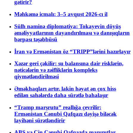
gətirir?
Məhkəmə icmalı: 3–5 avqust 2026-cı il
Sülh naminə diplomatiya: Tokayevin döyüş
əməliyyatlarının dayandırılması və danışıqların
bərpası təşəbbüsü
İran və Ermənistan öz “TRIPP”lərini hazırlayır
Xəzər geri çəkilir: su balansına dair risklərin,
nəticələrin və zəifliklərin kompleks
qiymətləndirilməsi
Əməkhaqları artır, lakin həyat ən çox hiss
edilən sahələrdə daha sürətlə bahalaşır
“Tramp marşrutu” reallığa çevrilir:
Ermənistan Cənubi Qafqazı dəyişə biləcək
layihəni sürətləndirir
ABŞ və Çin Cənubi Qafqazda marşrutlar