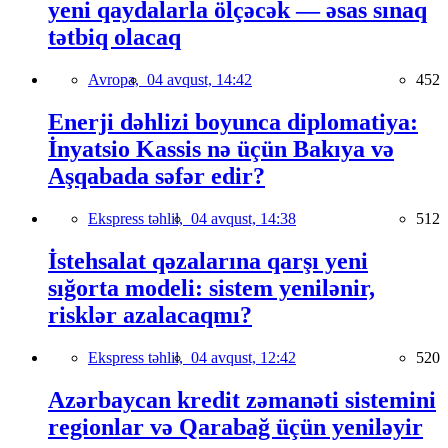
yeni qaydalarla ölçəcək — əsas sınaq
tətbiq olacaq
Avropa,
04 avqust, 14:42
452
Enerji dəhlizi boyunca diplomatiya:
İnyatsio Kassis nə üçün Bakıya və
Aşqabada səfər edir?
Ekspress təhlil,
04 avqust, 14:38
512
İstehsalat qəzalarına qarşı yeni
sığorta modeli: sistem yenilənir,
risklər azalacaqmı?
Ekspress təhlil,
04 avqust, 12:42
520
Azərbaycan kredit zəmanəti sistemini
regionlar və Qarabağ üçün yeniləyir