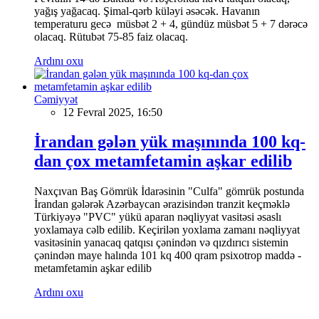
yağış yağacaq. Şimal-qərb küləyi əsəcək. Havanın
temperaturu gecə müsbət 2 + 4, gündüz müsbət 5 + 7 dərəcə
olacaq. Rütubət 75-85 faiz olacaq.
Ardını oxu
Cəmiyyət
12 Fevral 2025, 16:50
İrandan gələn yük maşınında 100 kq-
dan çox metamfetamin aşkar edilib
Naxçıvan Baş Gömrük İdarəsinin "Culfa" gömrük postunda
İrandan gələrək Azərbaycan ərazisindən tranzit keçməklə
Türkiyəyə "PVC" yükü aparan nəqliyyat vasitəsi əsaslı
yoxlamaya cəlb edilib. Keçirilən yoxlama zamanı nəqliyyat
vasitəsinin yanacaq qatqısı çənindən və qızdırıcı sistemin
çənindən maye halında 101 kq 400 qram psixotrop maddə -
metamfetamin aşkar edilib
Ardını oxu