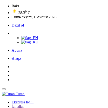
Bakı
0
28.3
C
Cümə axşamı, 6 Avqust 2026
Daxil ol
Abunə
Əlaqə
Turan
Ekspress təhlil
İcmallar