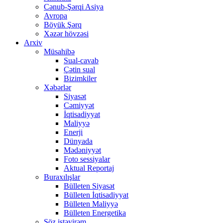
Cənub-Şərqi Asiya
Avropa
Böyük Şərq
Xəzər hövzəsi
Arxiv
Müsahibə
Sual-cavab
Çətin sual
Bizimkiler
Xəbərlər
Siyasət
Cəmiyyət
İqtisadiyyat
Maliyyə
Enerji
Dünyada
Mədəniyyət
Foto sessiyalar
Aktual Reportaj
Buraxılışlar
Bülleten Siyasət
Bülleten İqtisadiyyat
Bülleten Maliyyə
Bülleten Energetika
Söz istəyirəm