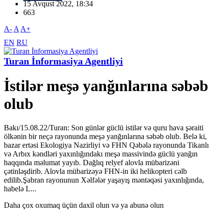
15 Avqust 2022, 18:34
663
A-
A
A+
EN
RU
Turan İnformasiya Agentliyi
İstilər meşə yanğınlarına səbəb
olub
Bakı/15.08.22/Turan: Son günlər güclü istilər və quru hava şəraiti
ölkənin bir neçə rayonunda meşə yanğınlarına səbəb olub. Belə ki,
bazar ertəsi Ekologiya Nazirliyi və FHN Qəbələ rayonunda Tikanlı
və Arbıx kəndləri yaxınlığındakı meşə massivində güclü yanğın
haqqında məlumat yayıb. Dağlıq relyef alovla mübarizəni
çətinləşdirib. Alovla mübarizəyə FHN-in iki helikopteri cəlb
edilib.Şabran rayonunun Xəlfələr yaşayış məntəqəsi yaxınlığında,
habelə L...
Daha çox oxumaq üçün daxil olun və ya abunə olun