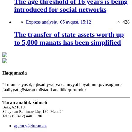
The age threshold of 16 years is being
introduced for social networks
Express analysis,
05 avqust, 15:12
428
The transfer of state assets worth up
to 5,000 manats has been simplified
Haqqımızda
“Turan” siyasət, iqtisadiyyat və cəmiyyət həyatının qovuşuğunda
fəaliyyət göstərən müstəqil analitik qurumdur.
Turan analitik xidməti
Bakı, AZ1010
Süleyman Rəhimov küç.,186, Mən. 24
Tel.: (+99412) 440 11 96
agency@turan.az