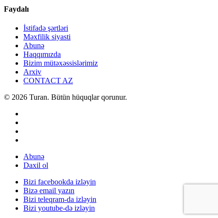
Faydalı
İstifadə şərtləri
Məxfilik siyasti
Abunə
Haqqımızda
Bizim mütəxəssislərimiz
Arxiv
CONTACT AZ
© 2026 Turan. Bütün hüquqlar qorunur.
Abunə
Daxil ol
Bizi facebookda izləyin
Bizə email yazın
Bizi teleqram-da izləyin
Bizi youtube-də izləyin