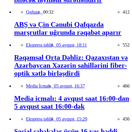
Qafqaz,
00:32
412
ABŞ və Çin Cənubi Qafqazda
marşrutlar uğrunda rəqabət aparır
Ekspress təhlil,
05 avqust, 18:11
552
Rəqəmsal Orta Dəhliz: Qazaxıstan və
Azərbaycan Xəzərin sahillərini fiber-
optik xətlə birləşdirdi
Media İcmalı,
05 avqust, 16:37
466
Media icmalı: 4 avqust saat 16:00-dan
5 avqust saat 16:00-dək
Ekspress təhlil,
05 avqust, 15:29
456
Sosial şəbəkələr üçün 16 yaş həddi