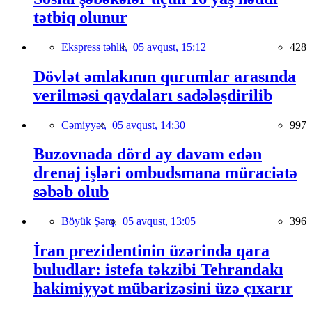
tətbiq olunur
Ekspress təhlil,
05 avqust, 15:12
428
Dövlət əmlakının qurumlar arasında
verilməsi qaydaları sadələşdirilib
Cəmiyyət,
05 avqust, 14:30
997
Buzovnada dörd ay davam edən
drenaj işləri ombudsmana müraciətə
səbəb olub
Böyük Şərq,
05 avqust, 13:05
396
İran prezidentinin üzərində qara
buludlar: istefa təkzibi Tehrandakı
hakimiyyət mübarizəsini üzə çıxarır