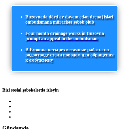
Buzovnada dörd ay davam edən drenaj işləri
ombudsmana müraciətə səbəb olub
Four-month drainage works in Buzovna
prompt an appeal to the ombudsman
В Бузовна четырехмесячные работы по
водоотводу стали поводом для обращения
к омбудсмену
Bizi sosial şəbəkələrdə izləyin
Gündəmdə