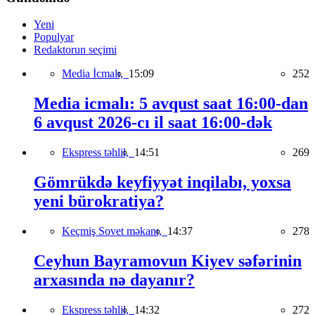
Yeni
Populyar
Redaktorun seçimi
Media İcmalı,
15:09
252
Media icmalı: 5 avqust saat 16:00-dan
6 avqust 2026-cı il saat 16:00-dək
Ekspress təhlil,
14:51
269
Gömrükdə keyfiyyət inqilabı, yoxsa
yeni bürokratiya?
Keçmiş Sovet məkanı,
14:37
278
Ceyhun Bayramovun Kiyev səfərinin
arxasında nə dayanır?
Ekspress təhlil,
14:32
272