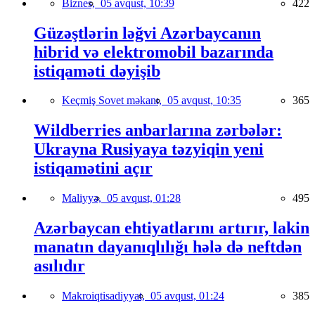
Biznes,
05 avqust, 10:39
422
Güzəştlərin ləğvi Azərbaycanın
hibrid və elektromobil bazarında
istiqaməti dəyişib
Keçmiş Sovet məkanı,
05 avqust, 10:35
365
Wildberries anbarlarına zərbələr:
Ukrayna Rusiyaya təzyiqin yeni
istiqamətini açır
Maliyyə,
05 avqust, 01:28
495
Azərbaycan ehtiyatlarını artırır, lakin
manatın dayanıqlılığı hələ də neftdən
asılıdır
Makroiqtisadiyyat,
05 avqust, 01:24
385