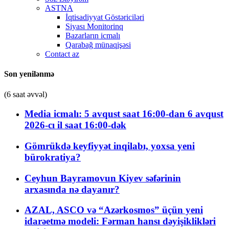
ASTNA
İqtisadiyyat Göstəriciləri
Siyası Monitorinq
Bazarların icmalı
Qarabağ münaqişəsi
Contact az
Son yenilənmə
(6 saat əvvəl)
Media icmalı: 5 avqust saat 16:00-dan 6 avqust
2026-cı il saat 16:00-dək
Gömrükdə keyfiyyət inqilabı, yoxsa yeni
bürokratiya?
Ceyhun Bayramovun Kiyev səfərinin
arxasında nə dayanır?
AZAL, ASCO və “Azərkosmos” üçün yeni
idarəetmə modeli: Fərman hansı dəyişiklikləri