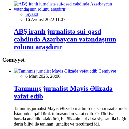
Siyasət
16 Avqust 2022 11:07
ABŞ iranlı jurnalistə sui-qəsd
cəhdində Azərbaycan vətəndaşının
rolunu araşdırır
Cəmiyyət
Cəmiyyət
6 Mart 2025, 20:06
Tanınmış jurnalist Mayis Əlizadə
vəfat edib
Tanınmış jurnalist Mayis Əlizadə martın 6-da səhər saatlarında
İstanbulda qəfil ürək tutmasından vəfat edib. O Türkiyə
barədə analitik təfəkkürü, bu ölkənin tarixi və siyasəti ilə bağlı
dərin biliyi ilə tanınan jurnalist və tərcüməçi idi.