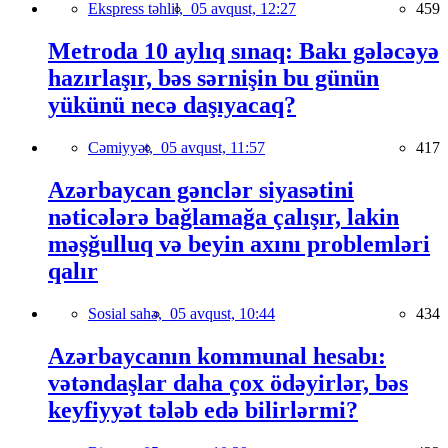
Ekspress təhlil,
05 avqust, 12:27
459
Metroda 10 aylıq sınaq: Bakı gələcəyə
hazırlaşır, bəs sərnişin bu günün
yükünü necə daşıyacaq?
Cəmiyyət,
05 avqust, 11:57
417
Azərbaycan gənclər siyasətini
nəticələrə bağlamağa çalışır, lakin
məşğulluq və beyin axını problemləri
qalır
Sosial sahə,
05 avqust, 10:44
434
Azərbaycanın kommunal hesabı:
vətəndaşlar daha çox ödəyirlər, bəs
keyfiyyət tələb edə bilirlərmi?