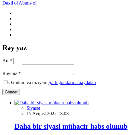
Daxil ol
Abunə ol
Rəy yaz
Ad *
Rəyiniz *
Oxudum və razıyam
Şərh göndərmə qaydaları
Göndər
Siyasət
15 Avqust 2022 18:08
Daha bir siyasi mühacir həbs olunub