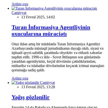
Ardını oxu
Cəmiyyət
13 Fevral 2025, 14:02
Turan İnformasiya Agentliyinin
oxucularına müraciətı
Otuz ildən artıq bir müddətdə Turan İnformasiya Agentliyi
Azərbaycanda müstəqil jurnalistikanın dayağı olub, siyasi və
iqtisadi qeyri-sabitlik şəraitində obyektiv və etibarlı xəbərlər
təqdim edib. 1990-cı ildə - Sovet İttifaqının son günlərində
yaradılan agentliyimiz, keçid dövrünün çətinliklərindən,
müharibə və islahatlar dövrlərindən keçərək ictimai maraqları
qorumağa sadiq qalıb.
Ardını oxu
Cəmiyyət
13 Fevral 2025, 13:28
Yağış gözlənilir
Fevralın 14-də Bakıda və Abşeronda hava tutqun olacaq,