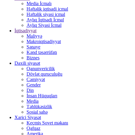
Media İcmalı
Həftəlik iqtisadi icmal
Həftəlik siyasi icmal
Aylıq İqtisadi İcmal
Aylıq Siyasi İcmal
İqtisadiyyat
Maliyyə
Makroiqtisadiyyat
Sənaye
Kənd təsərrüfatı
Biznes
Daxili siyasət
Qanunvericilik
Dövlət quruculuğu
Cəmiyyət
Gender
Din
İnsan Hüquqları
Media
Təhlükəsizlik
Sosial sahə
Xarici Siyasət
Keçmiş Sovet məkanı
Qafqaz
Amerika