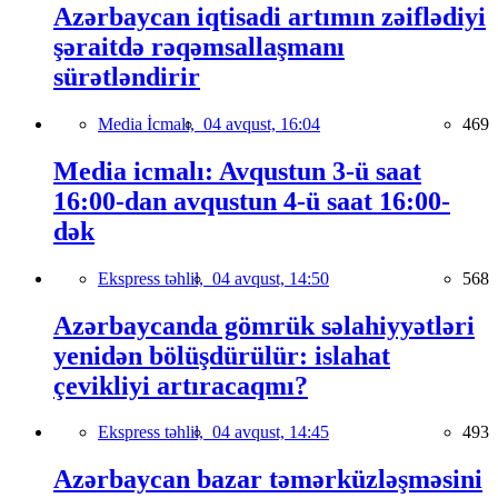
Azərbaycan iqtisadi artımın zəiflədiyi
şəraitdə rəqəmsallaşmanı
sürətləndirir
Media İcmalı,
04 avqust, 16:04
469
Media icmalı: Avqustun 3-ü saat
16:00-dan avqustun 4-ü saat 16:00-
dək
Ekspress təhlil,
04 avqust, 14:50
568
Azərbaycanda gömrük səlahiyyətləri
yenidən bölüşdürülür: islahat
çevikliyi artıracaqmı?
Ekspress təhlil,
04 avqust, 14:45
493
Azərbaycan bazar təmərküzləşməsini