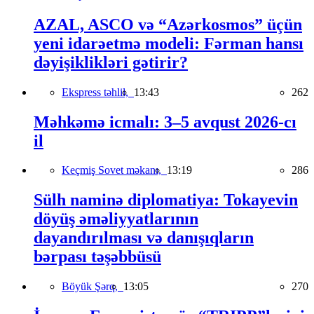
AZAL, ASCO və “Azərkosmos” üçün
yeni idarəetmə modeli: Fərman hansı
dəyişiklikləri gətirir?
Ekspress təhlil,
13:43
262
Məhkəmə icmalı: 3–5 avqust 2026-cı
il
Keçmiş Sovet məkanı,
13:19
286
Sülh naminə diplomatiya: Tokayevin
döyüş əməliyyatlarının
dayandırılması və danışıqların
bərpası təşəbbüsü
Böyük Şərq,
13:05
270