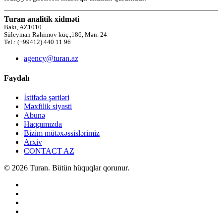
Turan analitik xidməti
Bakı, AZ1010
Süleyman Rəhimov küç.,186, Mən. 24
Tel.: (+99412) 440 11 96
agency@turan.az
Faydalı
İstifadə şərtləri
Məxfilik siyasti
Abunə
Haqqımızda
Bizim mütəxəssislərimiz
Arxiv
CONTACT AZ
© 2026 Turan. Bütün hüquqlar qorunur.