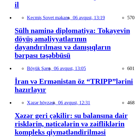
il
Keçmiş Sovet məkanı,
06 avqust, 13:19
570
Sülh naminə diplomatiya: Tokayevin
döyüş əməliyyatlarının
dayandırılması və danışıqların
bərpası təşəbbüsü
Böyük Şərq,
06 avqust, 13:05
601
İran və Ermənistan öz “TRIPP”lərini
hazırlayır
Xəzər hövzəsi,
06 avqust, 12:31
468
Xəzər geri çəkilir: su balansına dair
risklərin, nəticələrin və zəifliklərin
kompleks qiymətləndirilməsi