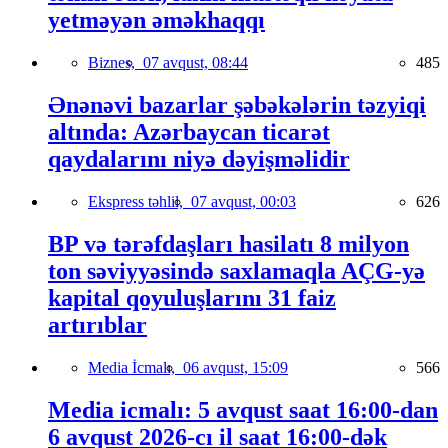
yetməyən əməkhaqqı
Biznes,
07 avqust, 08:44
485
Ənənəvi bazarlar şəbəkələrin təzyiqi
altında: Azərbaycan ticarət
qaydalarını niyə dəyişməlidir
Ekspress təhlil,
07 avqust, 00:03
626
BP və tərəfdaşları hasilatı 8 milyon
ton səviyyəsində saxlamaqla AÇG-yə
kapital qoyuluşlarını 31 faiz
artırıblar
Media İcmalı,
06 avqust, 15:09
566
Media icmalı: 5 avqust saat 16:00-dan
6 avqust 2026-cı il saat 16:00-dək