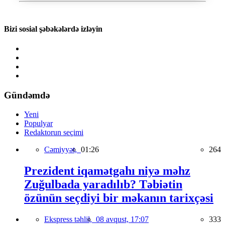
Bizi sosial şəbəkələrdə izləyin
Gündəmdə
Yeni
Populyar
Redaktorun seçimi
Cəmiyyət,
01:26
264
Prezident iqamətgahı niyə məhz
Zuğulbada yaradılıb? Təbiətin
özünün seçdiyi bir məkanın tarixçəsi
Ekspress təhlil,
08 avqust, 17:07
333