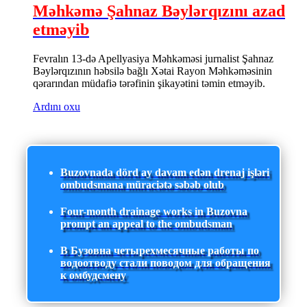
Məhkəmə Şahnaz Bəylərqızını azad
etməyib
Fevralın 13-də Apellyasiya Məhkəməsi jurnalist Şahnaz
Bəylərqızının həbsilə bağlı Xətai Rayon Məhkəməsinin
qərarından müdafiə tərəfinin şikayətini təmin etməyib.
Ardını oxu
Buzovnada dörd ay davam edən drenaj işləri
ombudsmana müraciətə səbəb olub
Four-month drainage works in Buzovna
prompt an appeal to the ombudsman
В Бузовна четырехмесячные работы по
водоотводу стали поводом для обращения
к омбудсмену