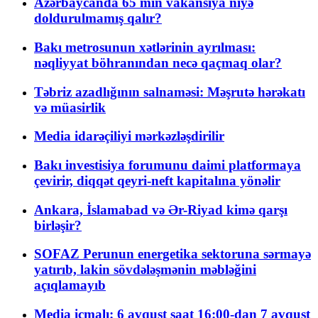
Azərbaycanda 65 min vakansiya niyə
doldurulmamış qalır?
Bakı metrosunun xətlərinin ayrılması:
nəqliyyat böhranından necə qaçmaq olar?
Təbriz azadlığının salnaməsi: Məşrutə hərəkatı
və müasirlik
Media idarəçiliyi mərkəzləşdirilir
Bakı investisiya forumunu daimi platformaya
çevirir, diqqət qeyri-neft kapitalına yönəlir
Ankara, İslamabad və Ər-Riyad kimə qarşı
birləşir?
SOFAZ Perunun energetika sektoruna sərmayə
yatırıb, lakin sövdələşmənin məbləğini
açıqlamayıb
Media icmalı: 6 avqust saat 16:00-dan 7 avqust