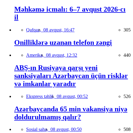
Məhkəmə icmalı: 6–7 avqust 2026-cı
il
Qafqaz,
08 avqust, 16:47
305
Onilliklərə uzanan telefon zəngi
Amerika,
08 avqust, 12:32
440
ABŞ-ın Rusiyaya qarşı yeni
sanksiyaları Azərbaycan üçün risklər
və imkanlar yaradır
Ekspress təhlil,
08 avqust, 00:52
526
Azərbaycanda 65 min vakansiya niyə
doldurulmamış qalır?
Sosial sahə,
08 avqust, 00:50
508