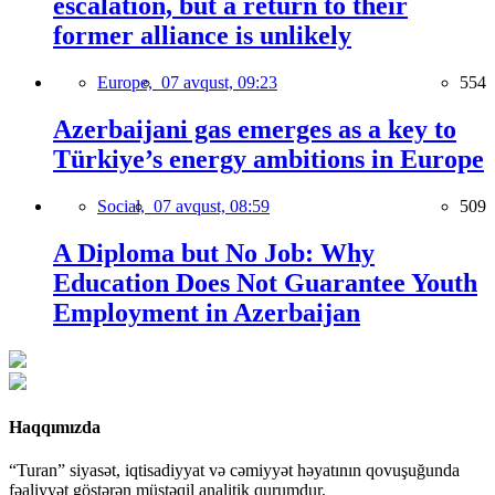
escalation, but a return to their
former alliance is unlikely
Europe,
07 avqust, 09:23
554
Azerbaijani gas emerges as a key to
Türkiye’s energy ambitions in Europe
Social,
07 avqust, 08:59
509
A Diploma but No Job: Why
Education Does Not Guarantee Youth
Employment in Azerbaijan
Haqqımızda
“Turan” siyasət, iqtisadiyyat və cəmiyyət həyatının qovuşuğunda
fəaliyyət göstərən müstəqil analitik qurumdur.