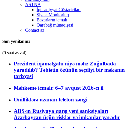
ASTNA
İqtisadiyyat Göstəriciləri
Siyası Monitorinq
Bazarların icmalı
Qarabağ münaqişəsi
Contact az
Son yenilənmə
(9 saat əvvəl)
Prezident iqamətgahı niyə məhz Zuğulbada
yaradılıb? Təbiətin özünün seçdiyi bir məkanın
tarixçəsi
Məhkəmə icmalı: 6–7 avqust 2026-cı il
Onilliklərə uzanan telefon zəngi
ABŞ-ın Rusiyaya qarşı yeni sanksiyaları
Azərbaycan üçün risklər və imkanlar yaradır