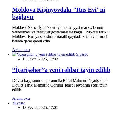
Moldova Kişinyovdakı "Rus Evi"ni
bağlayır
Moldova Xarici İşlər Nazirliyi mədəniyyət mərkəzlərinin
yaradılması və fəaliyyət göstərməsi ilə bağlı 1998-ci il tarixli
Moldova-Rusiya sazişinə birtərəfli qaydada xitam verilməsi
barədə qərar qəbul edib.
Ardını oxu
Siyasət
13 Fevral 2025, 17:33
“İçərişəhər”ə yeni rəhbər təyin edilib
Dövlət başçısının sərəncamı ilə Rüfət Mahmud “İçərişəhər”
Dövlət Tarix-Memarlıq Qoruğu İdarə Heyətinin sədri təyin
edilib.
Ardını oxu
Siyasət
13 Fevral 2025, 17:01