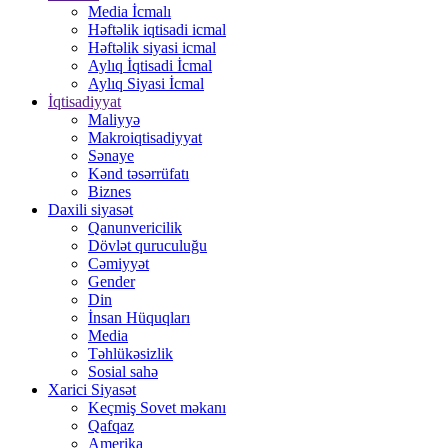
Media İcmalı
Həftəlik iqtisadi icmal
Həftəlik siyasi icmal
Aylıq İqtisadi İcmal
Aylıq Siyasi İcmal
İqtisadiyyat
Maliyyə
Makroiqtisadiyyat
Sənaye
Kənd təsərrüfatı
Biznes
Daxili siyasət
Qanunvericilik
Dövlət quruculuğu
Cəmiyyət
Gender
Din
İnsan Hüquqları
Media
Təhlükəsizlik
Sosial sahə
Xarici Siyasət
Keçmiş Sovet məkanı
Qafqaz
Amerika