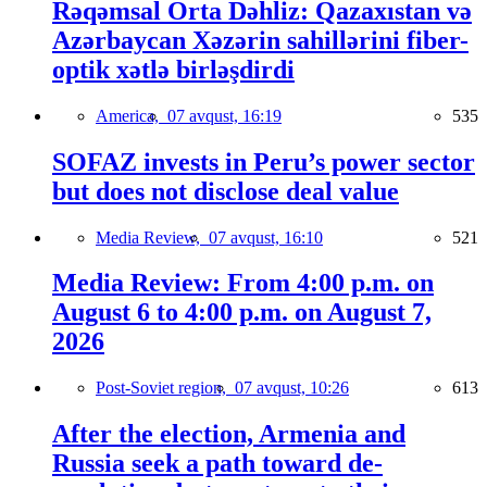
Rəqəmsal Orta Dəhliz: Qazaxıstan və
Azərbaycan Xəzərin sahillərini fiber-
optik xətlə birləşdirdi
America,
07 avqust, 16:19
535
SOFAZ invests in Peru’s power sector
but does not disclose deal value
Media Review,
07 avqust, 16:10
521
Media Review: From 4:00 p.m. on
August 6 to 4:00 p.m. on August 7,
2026
Post-Soviet region,
07 avqust, 10:26
613
After the election, Armenia and
Russia seek a path toward de-