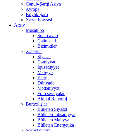
Cənub-Şərqi Asiya
Avropa
Böyük Şərq
Xəzər hövzəsi
Arxiv
Müsahibə
Sual-cavab
Çətin sual
Bizimkiler
Xəbərlər
Siyasət
Cəmiyyət
İqtisadiyyat
Maliyyə
Enerji
Dünyada
Mədəniyyət
Foto sessiyalar
Aktual Reportaj
Buraxılışlar
Bülleten Siyasət
Bülleten İqtisadiyyat
Bülleten Maliyyə
Bülleten Energetika
Söz istəyirəm