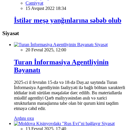
Cəmiyyət
15 Avqust 2022 18:34
İstilər meşə yanğınlarına səbəb olub
Siyasət
Siyasət
20 Fevral 2025, 12:00
Turan İnformasiya Agentliyinin
Bəyanatı
2025-ci il fevralın 15-də və 18-də Day.az saytında Turan
İnformasiya Agentliyinin fəaliyyəti ilə bağlı böhtan xarakterli
iddialar irəli sürülən məqalələr dərc edilib. Bu materiallarda
müəllif agentliyi Qərb maliyyəsindən asılı və xarici
strukturların maraqlarına tabe olan bir qurum kimi təqdim
etməyə cəhd edir.
Ardını oxu
Siyasət
13 Fevral 2025, 17:40