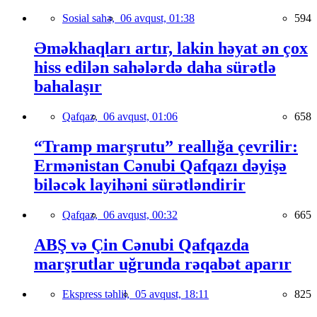
Sosial sahə,
06 avqust, 01:38
594
Əməkhaqları artır, lakin həyat ən çox
hiss edilən sahələrdə daha sürətlə
bahalaşır
Qafqaz,
06 avqust, 01:06
658
“Tramp marşrutu” reallığa çevrilir:
Ermənistan Cənubi Qafqazı dəyişə
biləcək layihəni sürətləndirir
Qafqaz,
06 avqust, 00:32
665
ABŞ və Çin Cənubi Qafqazda
marşrutlar uğrunda rəqabət aparır
Ekspress təhlil,
05 avqust, 18:11
825