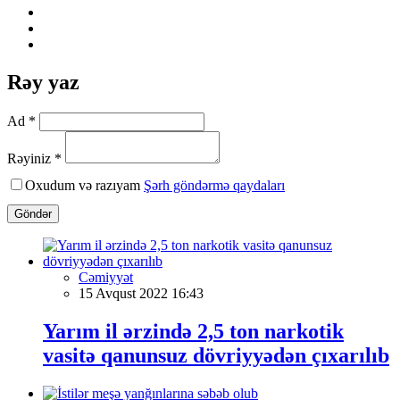
Rəy yaz
Ad *
Rəyiniz *
Oxudum və razıyam
Şərh göndərmə qaydaları
Göndər
Cəmiyyət
15 Avqust 2022 16:43
Yarım il ərzində 2,5 ton narkotik
vasitə qanunsuz dövriyyədən çıxarılıb