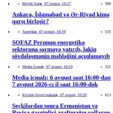
Böyük Şərq,
07 avqust, 16:27
599
Ankara, İslamabad və Ər-Riyad kimə
qarşı birləşir?
Amerika,
07 avqust, 16:19
535
SOFAZ Perunun energetika
sektoruna sərmayə yatırıb, lakin
sövdələşmənin məbləğini açıqlamayıb
Media İcmalı,
07 avqust, 16:10
521
Media icmalı: 6 avqust saat 16:00-dan
7 avqust 2026-cı il saat 16:00-dək
Keçmiş Sovet məkanı,
07 avqust, 10:26
613
Seçkilərdən sonra Ermənistan və
Rusiya gərginliyi azaltmağın yollarını