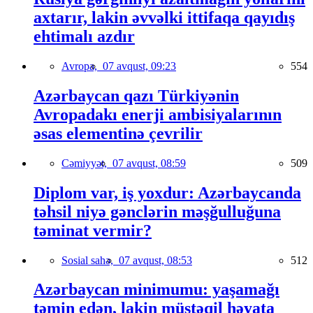
axtarır, lakin əvvəlki ittifaqa qayıdış
ehtimalı azdır
Avropa,
07 avqust, 09:23
554
Azərbaycan qazı Türkiyənin
Avropadakı enerji ambisiyalarının
əsas elementinə çevrilir
Cəmiyyət,
07 avqust, 08:59
509
Diplom var, iş yoxdur: Azərbaycanda
təhsil niyə gənclərin məşğulluğuna
təminat vermir?
Sosial sahə,
07 avqust, 08:53
512
Azərbaycan minimumu: yaşamağı
təmin edən, lakin müstəqil həyata