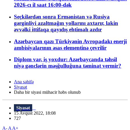
2026-cı il saat 16:00-dək
Seçkilərdən sonra Ermənistan və Rusiya
gərginliyi azaltmağın yollarını axtarır, lakin
əvvəlki ittifaqa qayıdış ehtimalı azdır
Azərbaycan qazı Türkiyənin Avropadakı enerji
ambisiyalarının əsas elementinə çevrilir
Diplom var, iş yoxdur: Azərbaycanda təhsil
niyə gənclərin məşğulluğuna təminat vermir?
Ana səhifə
Siyasət
Daha bir siyasi mühacir həbs olunub
Siyasət
15 Avqust 2022, 18:08
727
A-
A
A+