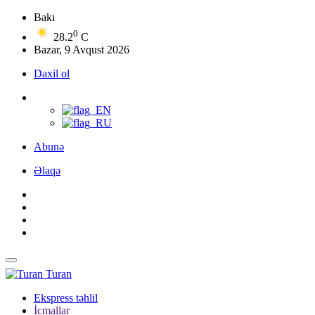
Bakı
0
28.2
C
Bazar, 9 Avqust 2026
Daxil ol
Abunə
Əlaqə
Turan
Ekspress təhlil
İcmallar