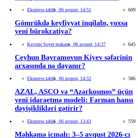
Ekspress təhlil,
06 avqust, 14:51
609
Gömrükdə keyfiyyət inqilabı, yoxsa
yeni bürokratiya?
Keçmiş Sovet məkanı,
06 avqust, 14:37
645
Ceyhun Bayramovun Kiyev səfərinin
arxasında nə dayanır?
Ekspress təhlil,
06 avqust, 14:32
586
AZAL, ASCO və “Azərkosmos” üçün
yeni idarəetmə modeli: Fərman hansı
dəyişiklikləri gətirir?
Ekspress təhlil,
06 avqust, 13:43
559
Məhkəmə icmalı: 3–5 avqust 2026-cı