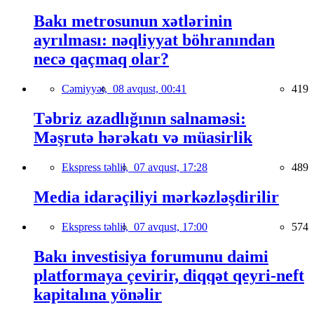
Bakı metrosunun xətlərinin
ayrılması: nəqliyyat böhranından
necə qaçmaq olar?
Cəmiyyət,
08 avqust, 00:41
419
Təbriz azadlığının salnaməsi:
Məşrutə hərəkatı və müasirlik
Ekspress təhlil,
07 avqust, 17:28
489
Media idarəçiliyi mərkəzləşdirilir
Ekspress təhlil,
07 avqust, 17:00
574
Bakı investisiya forumunu daimi
platformaya çevirir, diqqət qeyri-neft
kapitalına yönəlir