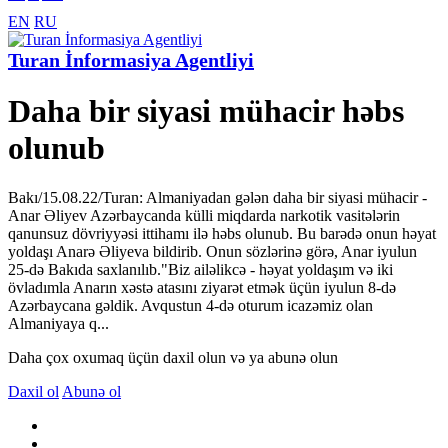
EN
RU
Turan İnformasiya Agentliyi
Daha bir siyasi mühacir həbs
olunub
Bakı/15.08.22/Turan: Almaniyadan gələn daha bir siyasi mühacir -
Anar Əliyev Azərbaycanda külli miqdarda narkotik vasitələrin
qanunsuz dövriyyəsi ittihamı ilə həbs olunub. Bu barədə onun həyat
yoldaşı Anarə Əliyeva bildirib. Onun sözlərinə görə, Anar iyulun
25-də Bakıda saxlanılıb."Biz ailəlikcə - həyat yoldaşım və iki
övladımla Anarın xəstə atasını ziyarət etmək üçün iyulun 8-də
Azərbaycana gəldik. Avqustun 4-də oturum icazəmiz olan
Almaniyaya q...
Daha çox oxumaq üçün daxil olun və ya abunə olun
Daxil ol
Abunə ol