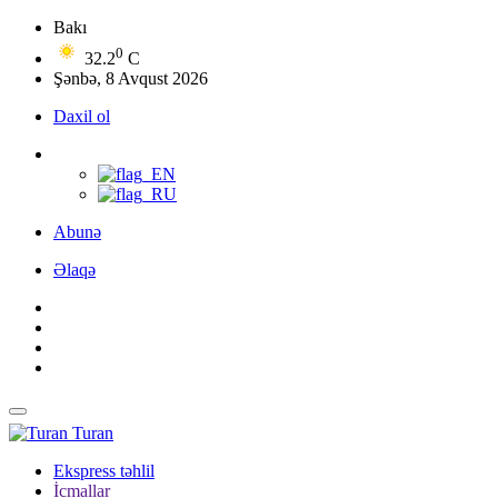
Bakı
0
32.2
C
Şənbə, 8 Avqust 2026
Daxil ol
Abunə
Əlaqə
Turan
Ekspress təhlil
İcmallar