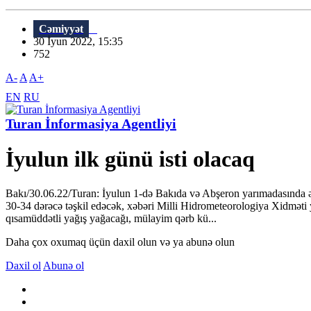
Cəmiyyət
30 İyun 2022, 15:35
752
A-
A
A+
EN
RU
Turan İnformasiya Agentliyi
İyulun ilk günü isti olacaq
Bakı/30.06.22/Turan: İyulun 1-də Bakıda və Abşeron yarımadasında əs
30-34 dərəcə təşkil edəcək, xəbəri Milli Hidrometeorologiya Xidməti 
qısamüddətli yağış yağacağı, mülayim qərb kü...
Daha çox oxumaq üçün daxil olun və ya abunə olun
Daxil ol
Abunə ol