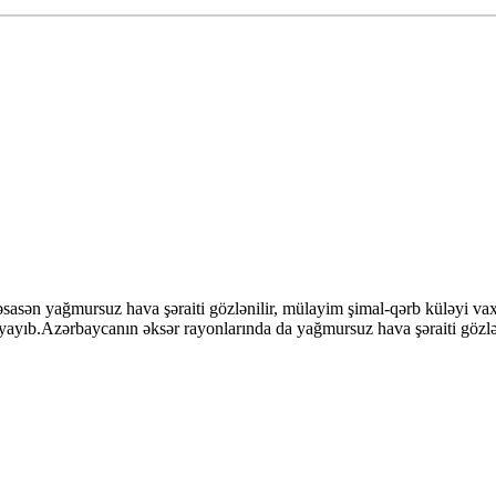
asən yağmursuz hava şəraiti gözlənilir, mülayim şimal-qərb küləyi va
yayıb.Azərbaycanın əksər rayonlarında da yağmursuz hava şəraiti gözlə