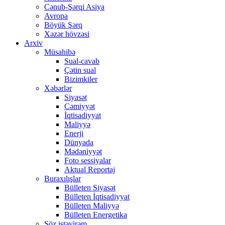
Cənub-Şərqi Asiya
Avropa
Böyük Şərq
Xəzər hövzəsi
Arxiv
Müsahibə
Sual-cavab
Çətin sual
Bizimkiler
Xəbərlər
Siyasət
Cəmiyyət
İqtisadiyyat
Maliyyə
Enerji
Dünyada
Mədəniyyət
Foto sessiyalar
Aktual Reportaj
Buraxılışlar
Bülleten Siyasət
Bülleten İqtisadiyyat
Bülleten Maliyyə
Bülleten Energetika
Söz istəyirəm