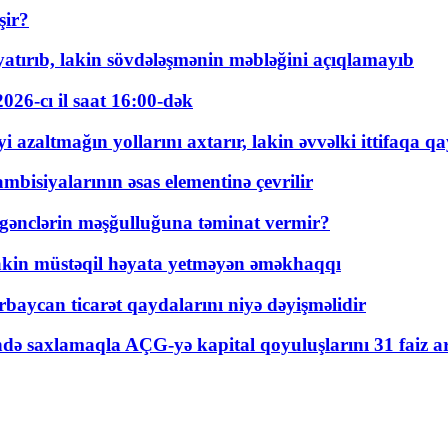
şir?
tırıb, lakin sövdələşmənin məbləğini açıqlamayıb
026-cı il saat 16:00-dək
 azaltmağın yollarını axtarır, lakin əvvəlki ittifaqa qa
bisiyalarının əsas elementinə çevrilir
 gənclərin məşğulluğuna təminat vermir?
kin müstəqil həyata yetməyən əməkhaqqı
rbaycan ticarət qaydalarını niyə dəyişməlidir
ində saxlamaqla AÇG-yə kapital qoyuluşlarını 31 faiz ar