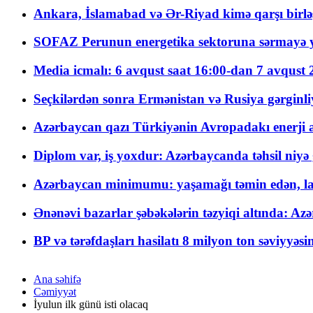
Ankara, İslamabad və Ər-Riyad kimə qarşı birlə
SOFAZ Perunun energetika sektoruna sərmayə ya
Media icmalı: 6 avqust saat 16:00-dan 7 avqust 2
Seçkilərdən sonra Ermənistan və Rusiya gərginliyi
Azərbaycan qazı Türkiyənin Avropadakı enerji am
Diplom var, iş yoxdur: Azərbaycanda təhsil niyə
Azərbaycan minimumu: yaşamağı təmin edən, la
Ənənəvi bazarlar şəbəkələrin təzyiqi altında: Azə
BP və tərəfdaşları hasilatı 8 milyon ton səviyyəs
Ana səhifə
Cəmiyyət
İyulun ilk günü isti olacaq