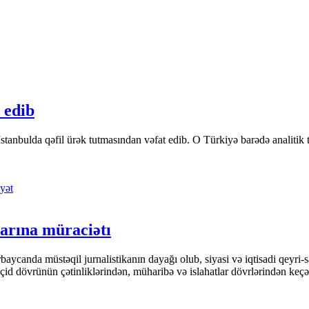
 edib
tanbulda qəfil ürək tutmasından vəfat edib. O Türkiyə barədə analitik təfə
yət
arına müraciətı
ycanda müstəqil jurnalistikanın dayağı olub, siyasi və iqtisadi qeyri-sa
keçid dövrünün çətinliklərindən, müharibə və islahatlar dövrlərindən keç