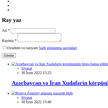
Rəy yaz
Ad *
Rəyiniz *
Oxudum və razıyam
Şərh göndərmə qaydaları
Göndər
Siyasət
30 İyun 2022 15:25
Azərbaycan və İran Xudafərin körpüs
Siyasət
30 İyun 2022 15:46