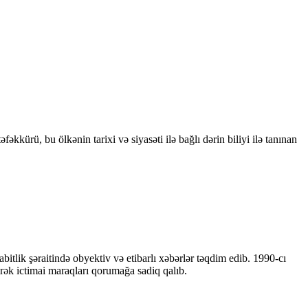
kkürü, bu ölkənin tarixi və siyasəti ilə bağlı dərin biliyi ilə tanınan
bitlik şəraitində obyektiv və etibarlı xəbərlər təqdim edib. 1990-cı
ərək ictimai maraqları qorumağa sadiq qalıb.