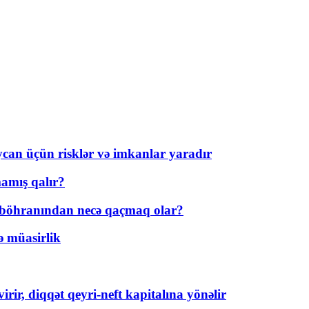
ycan üçün risklər və imkanlar yaradır
amış qalır?
t böhranından necə qaçmaq olar?
ə müasirlik
rir, diqqət qeyri-neft kapitalına yönəlir