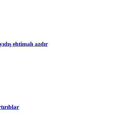
yıdış ehtimalı azdır
tırıblar