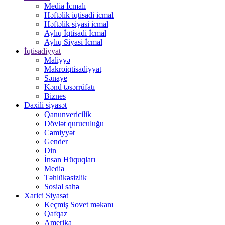
Media İcmalı
Həftəlik iqtisadi icmal
Həftəlik siyasi icmal
Aylıq İqtisadi İcmal
Aylıq Siyasi İcmal
İqtisadiyyat
Maliyyə
Makroiqtisadiyyat
Sənaye
Kənd təsərrüfatı
Biznes
Daxili siyasət
Qanunvericilik
Dövlət quruculuğu
Cəmiyyət
Gender
Din
İnsan Hüquqları
Media
Təhlükəsizlik
Sosial sahə
Xarici Siyasət
Keçmiş Sovet məkanı
Qafqaz
Amerika