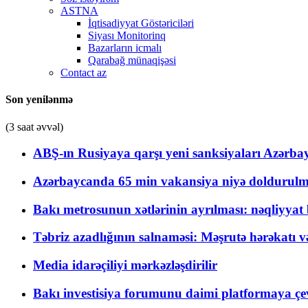
ASTNA
İqtisadiyyat Göstəriciləri
Siyası Monitorinq
Bazarların icmalı
Qarabağ münaqişəsi
Contact az
Son yenilənmə
(3 saat əvvəl)
ABŞ-ın Rusiyaya qarşı yeni sanksiyaları Azərba
Azərbaycanda 65 min vakansiya niyə doldurulm
Bakı metrosunun xətlərinin ayrılması: nəqliyya
Təbriz azadlığının salnaməsi: Məşrutə hərəkatı v
Media idarəçiliyi mərkəzləşdirilir
Bakı investisiya forumunu daimi platformaya çevi