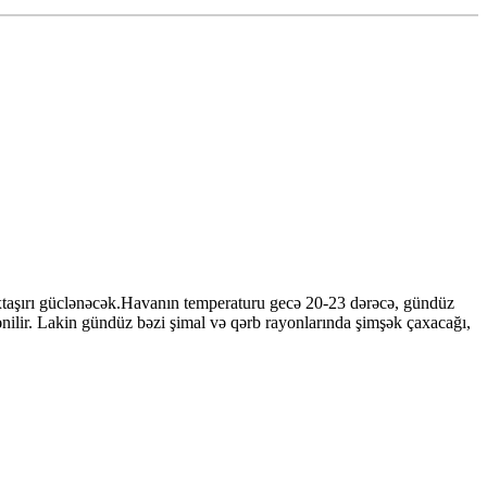
xtaşırı güclənəcək.Havanın temperaturu gecə 20-23 dərəcə, gündüz
nilir. Lakin gündüz bəzi şimal və qərb rayonlarında şimşək çaxacağı,