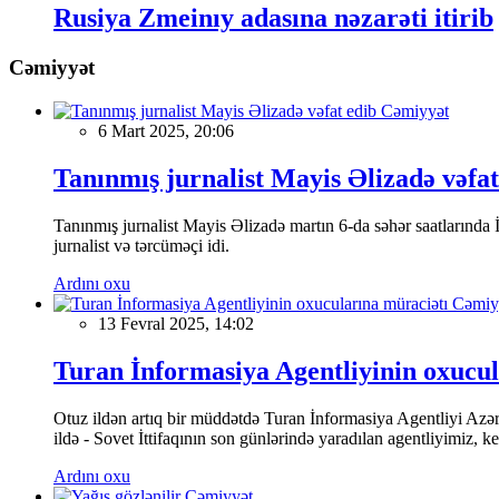
Rusiya Zmeinıy adasına nəzarəti itirib
Cəmiyyət
Cəmiyyət
6 Mart 2025, 20:06
Tanınmış jurnalist Mayis Əlizadə vəfat
Tanınmış jurnalist Mayis Əlizadə martın 6-da səhər saatlarında İs
jurnalist və tərcüməçi idi.
Ardını oxu
Cəmiy
13 Fevral 2025, 14:02
Turan İnformasiya Agentliyinin oxucul
Otuz ildən artıq bir müddətdə Turan İnformasiya Agentliyi Azərba
ildə - Sovet İttifaqının son günlərində yaradılan agentliyimiz, 
Ardını oxu
Cəmiyyət