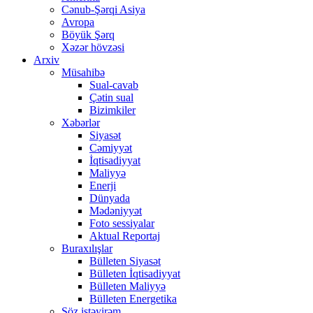
Cənub-Şərqi Asiya
Avropa
Böyük Şərq
Xəzər hövzəsi
Arxiv
Müsahibə
Sual-cavab
Çətin sual
Bizimkiler
Xəbərlər
Siyasət
Cəmiyyət
İqtisadiyyat
Maliyyə
Enerji
Dünyada
Mədəniyyət
Foto sessiyalar
Aktual Reportaj
Buraxılışlar
Bülleten Siyasət
Bülleten İqtisadiyyat
Bülleten Maliyyə
Bülleten Energetika
Söz istəyirəm