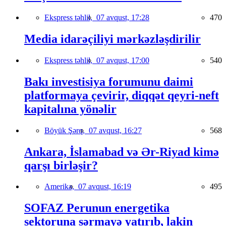
Ekspress təhlil,
07 avqust, 17:28
470
Media idarəçiliyi mərkəzləşdirilir
Ekspress təhlil,
07 avqust, 17:00
540
Bakı investisiya forumunu daimi
platformaya çevirir, diqqət qeyri-neft
kapitalına yönəlir
Böyük Şərq,
07 avqust, 16:27
568
Ankara, İslamabad və Ər-Riyad kimə
qarşı birləşir?
Amerika,
07 avqust, 16:19
495
SOFAZ Perunun energetika
sektoruna sərmayə yatırıb, lakin