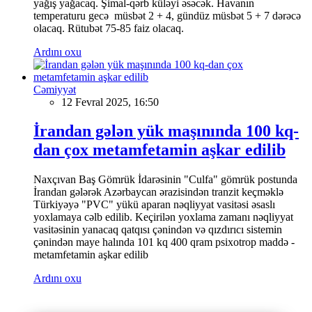
yağış yağacaq. Şimal-qərb küləyi əsəcək. Havanın
temperaturu gecə müsbət 2 + 4, gündüz müsbət 5 + 7 dərəcə
olacaq. Rütubət 75-85 faiz olacaq.
Ardını oxu
Cəmiyyət
12 Fevral 2025, 16:50
İrandan gələn yük maşınında 100 kq-
dan çox metamfetamin aşkar edilib
Naxçıvan Baş Gömrük İdarəsinin "Culfa" gömrük postunda
İrandan gələrək Azərbaycan ərazisindən tranzit keçməklə
Türkiyəyə "PVC" yükü aparan nəqliyyat vasitəsi əsaslı
yoxlamaya cəlb edilib. Keçirilən yoxlama zamanı nəqliyyat
vasitəsinin yanacaq qatqısı çənindən və qızdırıcı sistemin
çənindən maye halında 101 kq 400 qram psixotrop maddə -
metamfetamin aşkar edilib
Ardını oxu