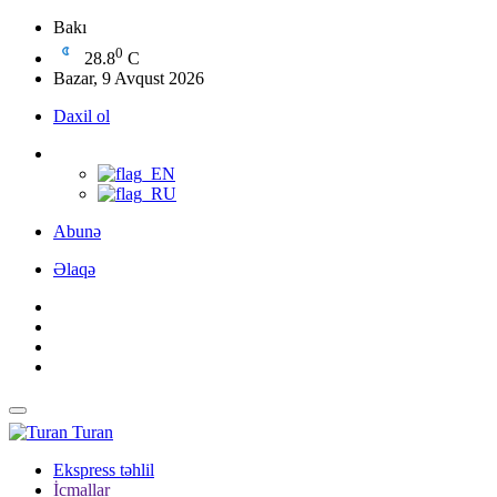
Bakı
0
28.8
C
Bazar, 9 Avqust 2026
Daxil ol
Abunə
Əlaqə
Turan
Ekspress təhlil
İcmallar