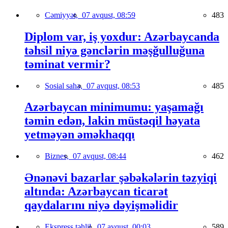
Cəmiyyət,
07 avqust, 08:59
483
Diplom var, iş yoxdur: Azərbaycanda
təhsil niyə gənclərin məşğulluğuna
təminat vermir?
Sosial sahə,
07 avqust, 08:53
485
Azərbaycan minimumu: yaşamağı
təmin edən, lakin müstəqil həyata
yetməyən əməkhaqqı
Biznes,
07 avqust, 08:44
462
Ənənəvi bazarlar şəbəkələrin təzyiqi
altında: Azərbaycan ticarət
qaydalarını niyə dəyişməlidir
Ekspress təhlil,
07 avqust, 00:03
589