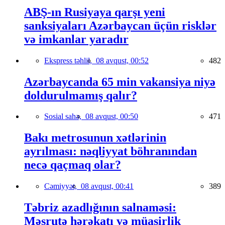
ABŞ-ın Rusiyaya qarşı yeni
sanksiyaları Azərbaycan üçün risklər
və imkanlar yaradır
Ekspress təhlil,
08 avqust, 00:52
482
Azərbaycanda 65 min vakansiya niyə
doldurulmamış qalır?
Sosial sahə,
08 avqust, 00:50
471
Bakı metrosunun xətlərinin
ayrılması: nəqliyyat böhranından
necə qaçmaq olar?
Cəmiyyət,
08 avqust, 00:41
389
Təbriz azadlığının salnaməsi:
Məşrutə hərəkatı və müasirlik