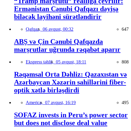
“Tramp marşrutu” reallığa çevrilir:
Ermənistan Cənubi Qafqazı dəyişə
biləcək layihəni sürətləndirir
Qafqaz,
06 avqust, 00:32
647
ABŞ və Çin Cənubi Qafqazda
marşrutlar uğrunda rəqabət aparır
Ekspress təhlil,
05 avqust, 18:11
808
Rəqəmsal Orta Dəhliz: Qazaxıstan və
Azərbaycan Xəzərin sahillərini fiber-
optik xətlə birləşdirdi
America,
07 avqust, 16:19
495
SOFAZ invests in Peru’s power sector
but does not disclose deal value