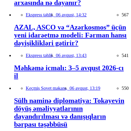
arxasında nə dayanır?
Ekspress təhlil,
06 avqust, 14:32
567
AZAL, ASCO və “Azərkosmos” üçün
yeni idarəetmə modeli: Fərman hansı
dəyişiklikləri gətirir?
Ekspress təhlil,
06 avqust, 13:43
541
Məhkəmə icmalı: 3–5 avqust 2026-cı
il
Keçmiş Sovet məkanı,
06 avqust, 13:19
550
Sülh naminə diplomatiya: Tokayevin
döyüş əməliyyatlarının
dayandırılması və danışıqların
bərpası təşəbbüsü