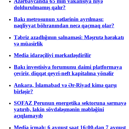
Azərbaycanda 65 min vakansiya niyə
doldurulmamış qalır?
Bakı metrosunun xətlərinin ayrılması:
nəqliyyat böhranından necə qaçmaq olar?
Təbriz azadlığının salnaməsi: Məşrutə hərəkatı
və müasirlik
Media idarəçiliyi mərkəzləşdirilir
Bakı investisiya forumunu daimi platformaya
çevirir, diqqət qeyri-neft kapitalına yönəlir
Ankara, İslamabad və Ər-Riyad kimə qarşı
birləşir?
SOFAZ Perunun energetika sektoruna sərmayə
yatırıb, lakin sövdələşmənin məbləğini
açıqlamayıb
Media icmalı: 6 avqust saat 16:00-dan 7 avqust