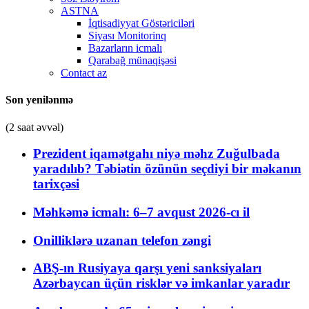
ASTNA
İqtisadiyyat Göstəriciləri
Siyası Monitorinq
Bazarların icmalı
Qarabağ münaqişəsi
Contact az
Son yenilənmə
(2 saat əvvəl)
Prezident iqamətgahı niyə məhz Zuğulbada
yaradılıb? Təbiətin özünün seçdiyi bir məkanın
tarixçəsi
Məhkəmə icmalı: 6–7 avqust 2026-cı il
Onilliklərə uzanan telefon zəngi
ABŞ-ın Rusiyaya qarşı yeni sanksiyaları
Azərbaycan üçün risklər və imkanlar yaradır