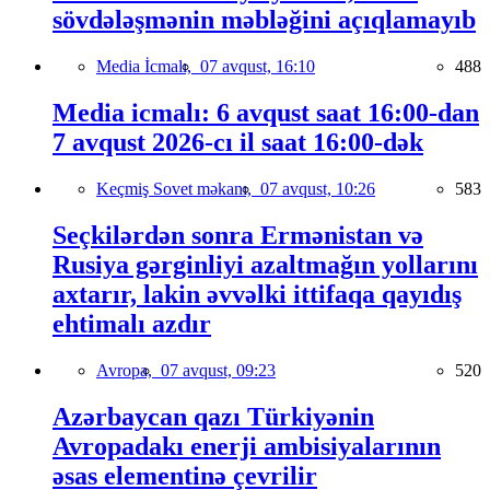
sövdələşmənin məbləğini açıqlamayıb
Media İcmalı,
07 avqust, 16:10
488
Media icmalı: 6 avqust saat 16:00-dan
7 avqust 2026-cı il saat 16:00-dək
Keçmiş Sovet məkanı,
07 avqust, 10:26
583
Seçkilərdən sonra Ermənistan və
Rusiya gərginliyi azaltmağın yollarını
axtarır, lakin əvvəlki ittifaqa qayıdış
ehtimalı azdır
Avropa,
07 avqust, 09:23
520
Azərbaycan qazı Türkiyənin
Avropadakı enerji ambisiyalarının
əsas elementinə çevrilir