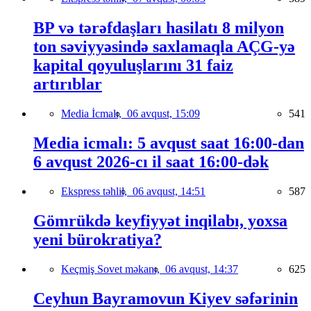
BP və tərəfdaşları hasilatı 8 milyon
ton səviyyəsində saxlamaqla AÇG-yə
kapital qoyuluşlarını 31 faiz
artırıblar
Media İcmalı,
06 avqust, 15:09
541
Media icmalı: 5 avqust saat 16:00-dan
6 avqust 2026-cı il saat 16:00-dək
Ekspress təhlil,
06 avqust, 14:51
587
Gömrükdə keyfiyyət inqilabı, yoxsa
yeni bürokratiya?
Keçmiş Sovet məkanı,
06 avqust, 14:37
625
Ceyhun Bayramovun Kiyev səfərinin