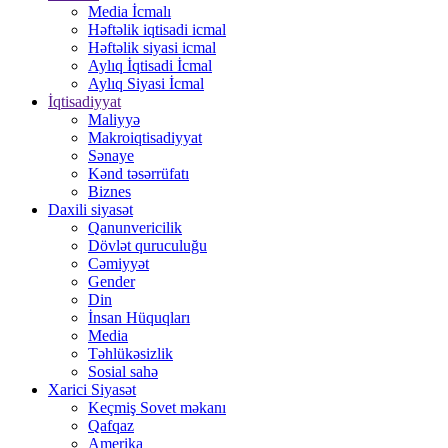
Media İcmalı
Həftəlik iqtisadi icmal
Həftəlik siyasi icmal
Aylıq İqtisadi İcmal
Aylıq Siyasi İcmal
İqtisadiyyat
Maliyyə
Makroiqtisadiyyat
Sənaye
Kənd təsərrüfatı
Biznes
Daxili siyasət
Qanunvericilik
Dövlət quruculuğu
Cəmiyyət
Gender
Din
İnsan Hüquqları
Media
Təhlükəsizlik
Sosial sahə
Xarici Siyasət
Keçmiş Sovet məkanı
Qafqaz
Amerika