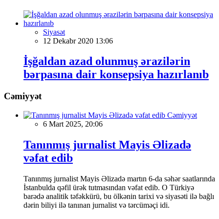
Siyasət
12 Dekabr 2020 13:06
İşğaldan azad olunmuş ərazilərin
bərpasına dair konsepsiya hazırlanıb
Cəmiyyət
Cəmiyyət
6 Mart 2025, 20:06
Tanınmış jurnalist Mayis Əlizadə
vəfat edib
Tanınmış jurnalist Mayis Əlizadə martın 6-da səhər saatlarında
İstanbulda qəfil ürək tutmasından vəfat edib. O Türkiyə
barədə analitik təfəkkürü, bu ölkənin tarixi və siyasəti ilə bağlı
dərin biliyi ilə tanınan jurnalist və tərcüməçi idi.