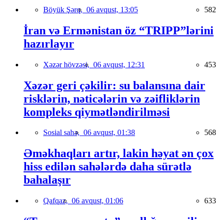
Böyük Şərq,
06 avqust, 13:05
582
İran və Ermənistan öz “TRIPP”lərini
hazırlayır
Xəzər hövzəsi,
06 avqust, 12:31
453
Xəzər geri çəkilir: su balansına dair
risklərin, nəticələrin və zəifliklərin
kompleks qiymətləndirilməsi
Sosial sahə,
06 avqust, 01:38
568
Əməkhaqları artır, lakin həyat ən çox
hiss edilən sahələrdə daha sürətlə
bahalaşır
Qafqaz,
06 avqust, 01:06
633