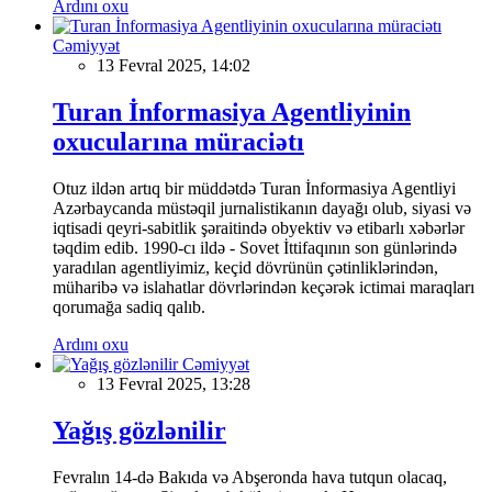
Ardını oxu
Cəmiyyət
13 Fevral 2025, 14:02
Turan İnformasiya Agentliyinin
oxucularına müraciətı
Otuz ildən artıq bir müddətdə Turan İnformasiya Agentliyi
Azərbaycanda müstəqil jurnalistikanın dayağı olub, siyasi və
iqtisadi qeyri-sabitlik şəraitində obyektiv və etibarlı xəbərlər
təqdim edib. 1990-cı ildə - Sovet İttifaqının son günlərində
yaradılan agentliyimiz, keçid dövrünün çətinliklərindən,
müharibə və islahatlar dövrlərindən keçərək ictimai maraqları
qorumağa sadiq qalıb.
Ardını oxu
Cəmiyyət
13 Fevral 2025, 13:28
Yağış gözlənilir
Fevralın 14-də Bakıda və Abşeronda hava tutqun olacaq,