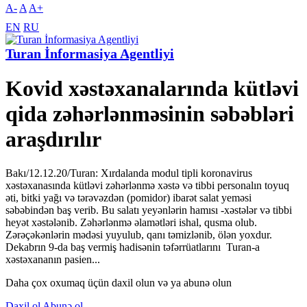
A-
A
A+
EN
RU
Turan İnformasiya Agentliyi
Kovid xəstəxanalarında kütləvi
qida zəhərlənməsinin səbəbləri
araşdırılır
Bakı/12.12.20/Turan: Xırdalanda modul tipli koronavirus
xəstəxanasında kütləvi zəhərlənmə xəstə və tibbi personalın toyuq
əti, bitki yağı və tərəvəzdən (pomidor) ibarət salat yeməsi
səbəbindən baş verib. Bu salatı yeyənlərin hamısı -xəstələr və tibbi
heyət xəstələnib. Zəhərlənmə əlamətləri ishal, qusma olub.
Zərəçəkənlərin mədəsi yuyulub, qanı təmizlənib, ölən yoxdur.
Dekabrın 9-da baş vermiş hadisənin təfərrüatlarını Turan-a
xəstəxananın pasien...
Daha çox oxumaq üçün daxil olun və ya abunə olun
Daxil ol
Abunə ol