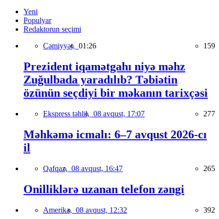
Yeni
Populyar
Redaktorun seçimi
Cəmiyyət,
01:26
159
Prezident iqamətgahı niyə məhz
Zuğulbada yaradılıb? Təbiətin
özünün seçdiyi bir məkanın tarixçəsi
Ekspress təhlil,
08 avqust, 17:07
277
Məhkəmə icmalı: 6–7 avqust 2026-cı
il
Qafqaz,
08 avqust, 16:47
265
Onilliklərə uzanan telefon zəngi
Amerika,
08 avqust, 12:32
392