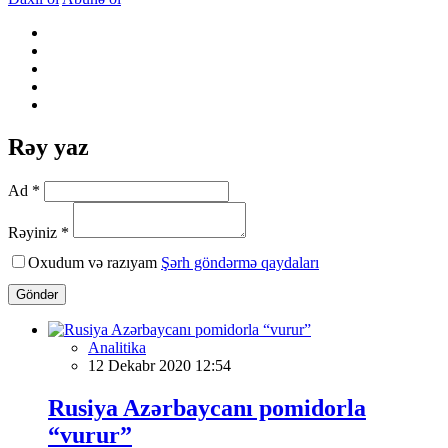
Rəy yaz
Ad *
Rəyiniz *
Oxudum və razıyam
Şərh göndərmə qaydaları
Göndər
Analitika
12 Dekabr 2020 12:54
Rusiya Azərbaycanı pomidorla
“vurur”