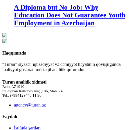
A Diploma but No Job: Why
Education Does Not Guarantee Youth
Employment in Azerbaijan
Haqqımızda
“Turan” siyasət, iqtisadiyyat və cəmiyyət həyatının qovuşuğunda
fəaliyyət göstərən müstəqil analitik qurumdur.
Turan analitik xidməti
Bakı, AZ1010
Süleyman Rəhimov küç.,186, Mən. 24
Tel.: (+99412) 440 11 96
agency@turan.az
Faydalı
İstifadə şərtləri