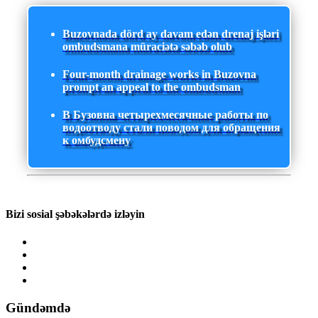
Buzovnada dörd ay davam edən drenaj işləri
ombudsmana müraciətə səbəb olub
Four-month drainage works in Buzovna
prompt an appeal to the ombudsman
В Бузовна четырехмесячные работы по
водоотводу стали поводом для обращения
к омбудсмену
Bizi sosial şəbəkələrdə izləyin
Gündəmdə