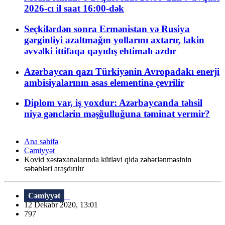
2026-cı il saat 16:00-dək
Seçkilərdən sonra Ermənistan və Rusiya
gərginliyi azaltmağın yollarını axtarır, lakin
əvvəlki ittifaqa qayıdış ehtimalı azdır
Azərbaycan qazı Türkiyənin Avropadakı enerji
ambisiyalarının əsas elementinə çevrilir
Diplom var, iş yoxdur: Azərbaycanda təhsil
niyə gənclərin məşğulluğuna təminat vermir?
Ana səhifə
Cəmiyyət
Kovid xəstəxanalarında kütləvi qida zəhərlənməsinin
səbəbləri araşdırılır
Cəmiyyət
12 Dekabr 2020, 13:01
797