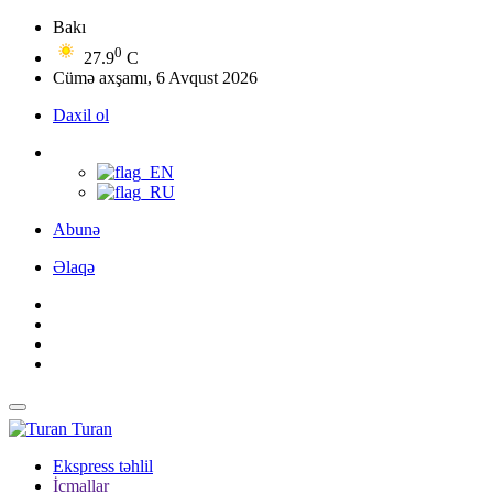
Bakı
0
27.9
C
Cümə axşamı, 6 Avqust 2026
Daxil ol
Abunə
Əlaqə
Turan
Ekspress təhlil
İcmallar