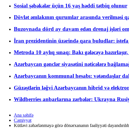
Sosial şəbəkələr üçün 16 yaş həddi tətbiq olunur
Dövlət əmlakının qurumlar arasında verilməsi qay
Buzovnada dörd ay davam edən drenaj işləri o
İran prezidentinin üzərində qara buludlar: istef
Metroda 10 aylıq sınaq: Bakı gələcəyə hazırlaşı
Azərbaycan gənclər siyasətini nəticələrə bağlamağ
Azərbaycanın kommunal hesabı: vətəndaşlar daha ç
Güzəştlərin ləğvi Azərbaycanın hibrid və elektro
Wildberries anbarlarına zərbələr: Ukrayna Rusiya
Ana səhifə
Cəmiyyət
Kütləvi zəhərlənməyə görə dönərxananın fəaliyyəti dayandırılı