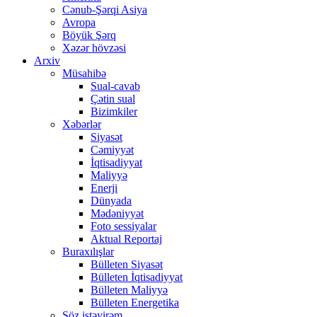
Cənub-Şərqi Asiya
Avropa
Böyük Şərq
Xəzər hövzəsi
Arxiv
Müsahibə
Sual-cavab
Çətin sual
Bizimkiler
Xəbərlər
Siyasət
Cəmiyyət
İqtisadiyyat
Maliyyə
Enerji
Dünyada
Mədəniyyət
Foto sessiyalar
Aktual Reportaj
Buraxılışlar
Bülleten Siyasət
Bülleten İqtisadiyyat
Bülleten Maliyyə
Bülleten Energetika
Söz istəyirəm