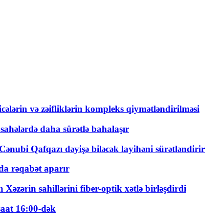
ticələrin və zəifliklərin kompleks qiymətləndirilməsi
 sahələrdə daha sürətlə bahalaşır
ənubi Qafqazı dəyişə biləcək layihəni sürətləndirir
a rəqabət aparır
zərin sahillərini fiber-optik xətlə birləşdirdi
saat 16:00-dək