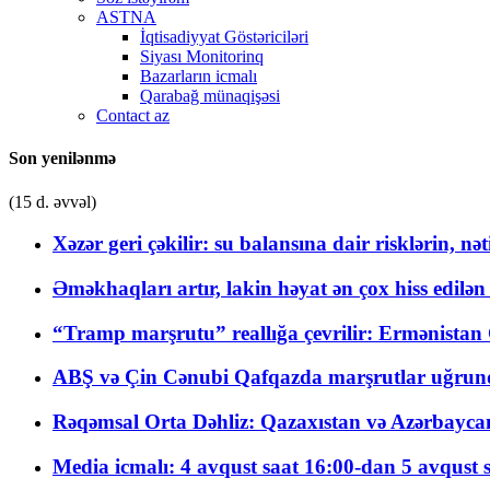
ASTNA
İqtisadiyyat Göstəriciləri
Siyası Monitorinq
Bazarların icmalı
Qarabağ münaqişəsi
Contact az
Son yenilənmə
(15 d. əvvəl)
Xəzər geri çəkilir: su balansına dair risklərin, nə
Əməkhaqları artır, lakin həyat ən çox hiss edilən
“Tramp marşrutu” reallığa çevrilir: Ermənistan C
ABŞ və Çin Cənubi Qafqazda marşrutlar uğrund
Rəqəmsal Orta Dəhliz: Qazaxıstan və Azərbaycan Xə
Media icmalı: 4 avqust saat 16:00-dan 5 avqust 