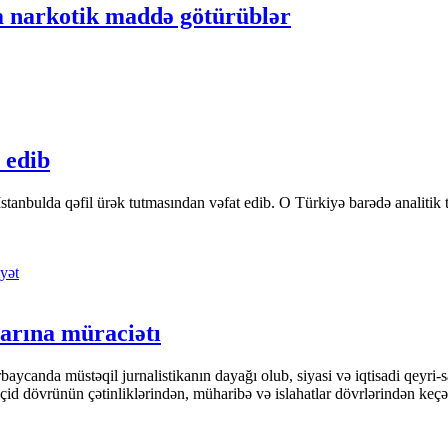
 narkotik maddə götürüblər
 edib
tanbulda qəfil ürək tutmasından vəfat edib. O Türkiyə barədə analitik təfə
yət
arına müraciətı
ycanda müstəqil jurnalistikanın dayağı olub, siyasi və iqtisadi qeyri-sa
keçid dövrünün çətinliklərindən, müharibə və islahatlar dövrlərindən keç