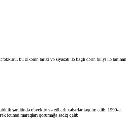
kkürü, bu ölkənin tarixi və siyasəti ilə bağlı dərin biliyi ilə tanınan
bitlik şəraitində obyektiv və etibarlı xəbərlər təqdim edib. 1990-cı
ərək ictimai maraqları qorumağa sadiq qalıb.