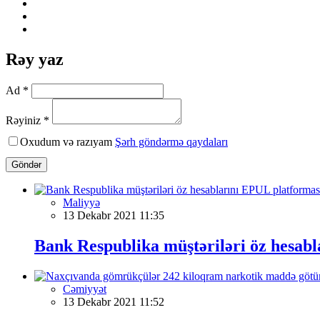
Rəy yaz
Ad *
Rəyiniz *
Oxudum və razıyam
Şərh göndərmə qaydaları
Göndər
Maliyyə
13 Dekabr 2021 11:35
Bank Respublika müştəriləri öz hesabl
Cəmiyyət
13 Dekabr 2021 11:52