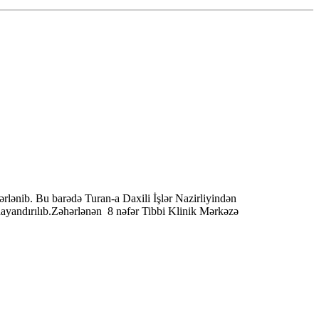
lənib. Bu barədə Turan-a Daxili İşlər Nazirliyindən
 dayandırılıb.Zəhərlənən 8 nəfər Tibbi Klinik Mərkəzə