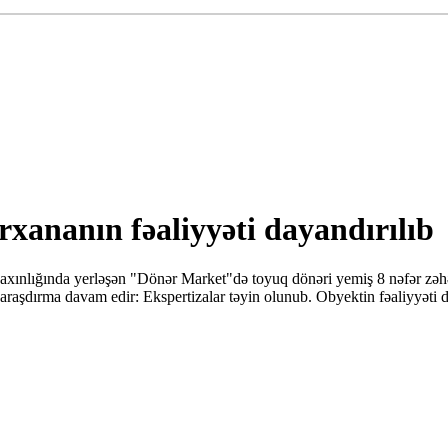
xananın fəaliyyəti dayandırılıb
xınlığında yerləşən "Dönər Market"də toyuq dönəri yemiş 8 nəfər zəhər
 araşdırma davam edir: Ekspertizalar təyin olunub. Obyektin fəaliyyəti