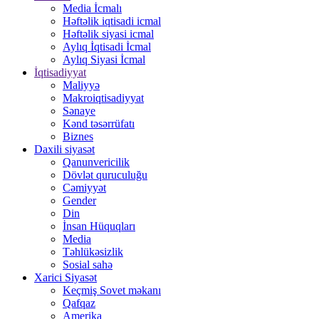
Media İcmalı
Həftəlik iqtisadi icmal
Həftəlik siyasi icmal
Aylıq İqtisadi İcmal
Aylıq Siyasi İcmal
İqtisadiyyat
Maliyyə
Makroiqtisadiyyat
Sənaye
Kənd təsərrüfatı
Biznes
Daxili siyasət
Qanunvericilik
Dövlət quruculuğu
Cəmiyyət
Gender
Din
İnsan Hüquqları
Media
Təhlükəsizlik
Sosial sahə
Xarici Siyasət
Keçmiş Sovet məkanı
Qafqaz
Amerika