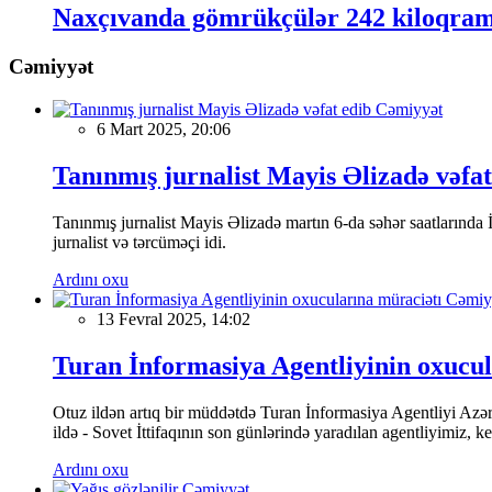
Naxçıvanda gömrükçülər 242 kiloqram
Cəmiyyət
Cəmiyyət
6 Mart 2025, 20:06
Tanınmış jurnalist Mayis Əlizadə vəfat
Tanınmış jurnalist Mayis Əlizadə martın 6-da səhər saatlarında İs
jurnalist və tərcüməçi idi.
Ardını oxu
Cəmiy
13 Fevral 2025, 14:02
Turan İnformasiya Agentliyinin oxucul
Otuz ildən artıq bir müddətdə Turan İnformasiya Agentliyi Azərba
ildə - Sovet İttifaqının son günlərində yaradılan agentliyimiz, 
Ardını oxu
Cəmiyyət