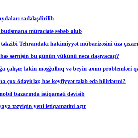
daları sadələşdirilib
mbudsmana müraciətə səbəb olub
a təkzibi Tehrandakı hakimiyyət mübarizəsini üzə çıxarı
r, bəs sərnişin bu günün yükünü necə daşıyacaq?
a çalışır, lakin məşğulluq və beyin axını problemləri qa
ox ödəyirlər, bəs keyfiyyət tələb edə bilirlərmi?
mobil bazarında istiqaməti dəyişib
ya təzyiqin yeni istiqamətini açır
b