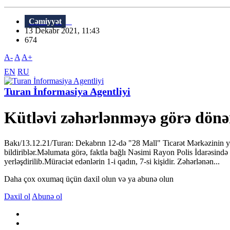
Cəmiyyət
13 Dekabr 2021, 11:43
674
A-
A
A+
EN
RU
Turan İnformasiya Agentliyi
Kütləvi zəhərlənməyə görə dönər
Bakı/13.12.21/Turan: Dekabrın 12-də "28 Mall" Ticarət Mərkəzinin ya
bildiriblər.Məlumata görə, faktla bağlı Nəsimi Rayon Polis İdarəsində
yerləşdirilib.Müraciət edənlərin 1-i qadın, 7-si kişidir. Zəhərlənən...
Daha çox oxumaq üçün daxil olun və ya abunə olun
Daxil ol
Abunə ol