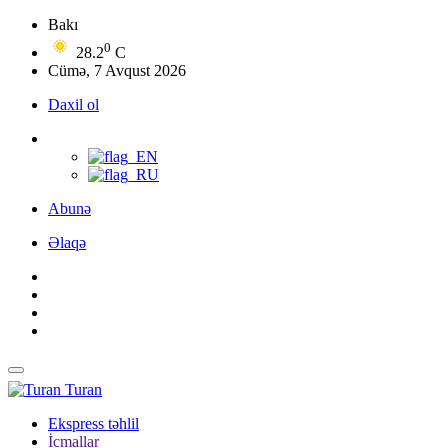
Bakı
0
28.2
C
Cümə, 7 Avqust 2026
Daxil ol
Abunə
Əlaqə
Turan
Ekspress təhlil
İcmallar