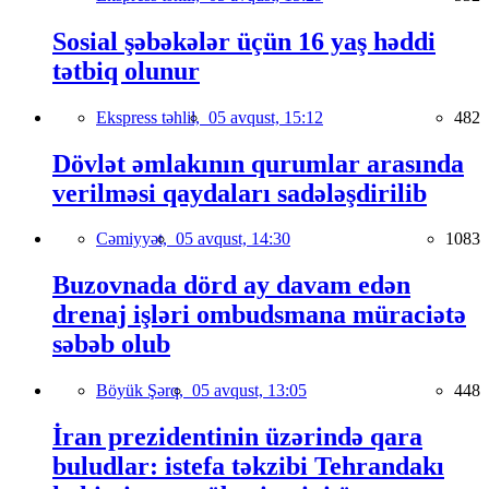
Sosial şəbəkələr üçün 16 yaş həddi
tətbiq olunur
Ekspress təhlil,
05 avqust, 15:12
482
Dövlət əmlakının qurumlar arasında
verilməsi qaydaları sadələşdirilib
Cəmiyyət,
05 avqust, 14:30
1083
Buzovnada dörd ay davam edən
drenaj işləri ombudsmana müraciətə
səbəb olub
Böyük Şərq,
05 avqust, 13:05
448
İran prezidentinin üzərində qara
buludlar: istefa təkzibi Tehrandakı