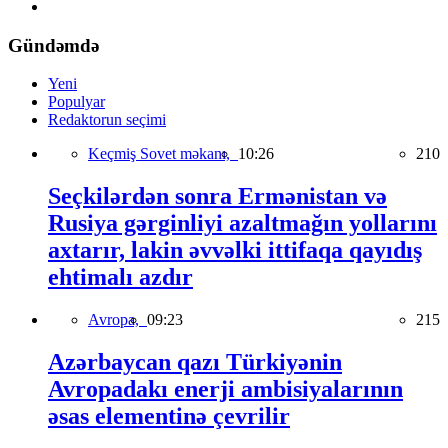
Gündəmdə
Yeni
Populyar
Redaktorun seçimi
Keçmiş Sovet məkanı,
10:26
210
Seçkilərdən sonra Ermənistan və
Rusiya gərginliyi azaltmağın yollarını
axtarır, lakin əvvəlki ittifaqa qayıdış
ehtimalı azdır
Avropa,
09:23
215
Azərbaycan qazı Türkiyənin
Avropadakı enerji ambisiyalarının
əsas elementinə çevrilir