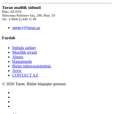
Turan analitik xidməti
Bakı, AZ1010
Süleyman Rəhimov küç.,186, Mən. 24
Tel.: (+99412) 440 11 96
agency@turan.az
Faydalı
İstifadə şərtləri
Məxfilik siyasti
Abunə
Haqqımızda
Bizim mütəxəssislərimiz
Arxiv
CONTACT AZ
© 2026 Turan. Bütün hüquqlar qorunur.