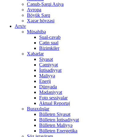
Cənub-Şərqi Asiya
Avropa
Böyük Şərq
Xəzər hövzəsi
Arxiv
Müsahibə
Sual-cavab
Çətin sual
Bizimkiler
Xəbərlər
Siyasət
Cəmiyyət
İqtisadiyyat
Maliyyə
Enerji
Dünyada
Mədəniyyət
Foto sessiyalar
Aktual Reportaj
Buraxılışlar
Bülleten Siyasət
Bülleten İqtisadiyyat
Bülleten Maliyyə
Bülleten Energetika
Söz istəyirəm