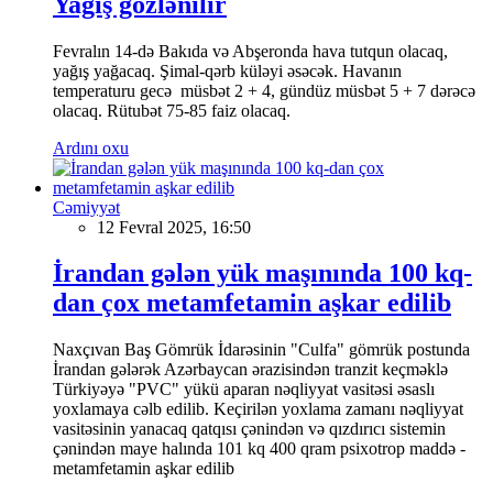
Yağış gözlənilir
Fevralın 14-də Bakıda və Abşeronda hava tutqun olacaq,
yağış yağacaq. Şimal-qərb küləyi əsəcək. Havanın
temperaturu gecə müsbət 2 + 4, gündüz müsbət 5 + 7 dərəcə
olacaq. Rütubət 75-85 faiz olacaq.
Ardını oxu
Cəmiyyət
12 Fevral 2025, 16:50
İrandan gələn yük maşınında 100 kq-
dan çox metamfetamin aşkar edilib
Naxçıvan Baş Gömrük İdarəsinin "Culfa" gömrük postunda
İrandan gələrək Azərbaycan ərazisindən tranzit keçməklə
Türkiyəyə "PVC" yükü aparan nəqliyyat vasitəsi əsaslı
yoxlamaya cəlb edilib. Keçirilən yoxlama zamanı nəqliyyat
vasitəsinin yanacaq qatqısı çənindən və qızdırıcı sistemin
çənindən maye halında 101 kq 400 qram psixotrop maddə -
metamfetamin aşkar edilib