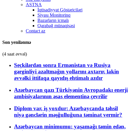
ASTNA
İqtisadiyyat Göstəriciləri
Siyası Monitorinq
Bazarların icmalı
Qarabağ münaqişəsi
Contact az
Son yenilənmə
(4 saat əvvəl)
Seçkilərdən sonra Ermənistan və Rusiya
gərginliyi azaltmağın yollarını axtarır, lakin
əvvəlki ittifaqa qayıdış ehtimalı azdır
Azərbaycan qazı Türkiyənin Avropadakı enerji
ambisiyalarının əsas elementinə çevrilir
Diplom var, iş yoxdur: Azərbaycanda təhsil
niyə gənclərin məşğulluğuna təminat vermir?
Azərbaycan minimumu: yaşamağı təmin edən,