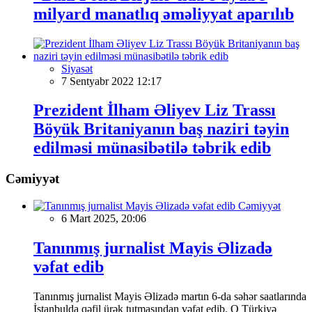
milyard manatlıq əməliyyat aparılıb
Siyasət
7 Sentyabr 2022 12:17
Prezident İlham Əliyev Liz Trassı
Böyük Britaniyanın baş naziri təyin
edilməsi münasibətilə təbrik edib
Cəmiyyət
Cəmiyyət
6 Mart 2025, 20:06
Tanınmış jurnalist Mayis Əlizadə
vəfat edib
Tanınmış jurnalist Mayis Əlizadə martın 6-da səhər saatlarında
İstanbulda qəfil ürək tutmasından vəfat edib. O Türkiyə