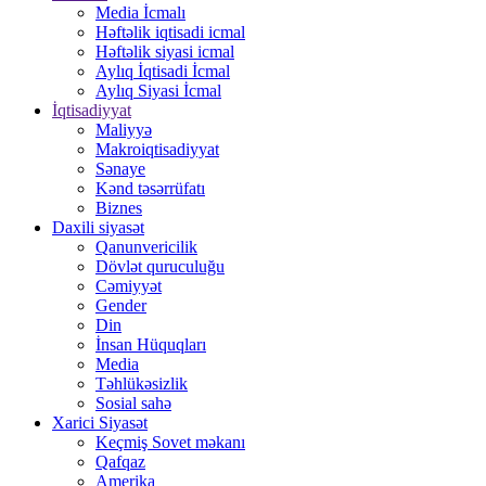
Media İcmalı
Həftəlik iqtisadi icmal
Həftəlik siyasi icmal
Aylıq İqtisadi İcmal
Aylıq Siyasi İcmal
İqtisadiyyat
Maliyyə
Makroiqtisadiyyat
Sənaye
Kənd təsərrüfatı
Biznes
Daxili siyasət
Qanunvericilik
Dövlət quruculuğu
Cəmiyyət
Gender
Din
İnsan Hüquqları
Media
Təhlükəsizlik
Sosial sahə
Xarici Siyasət
Keçmiş Sovet məkanı
Qafqaz
Amerika