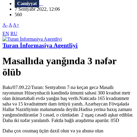
Cəmiyyət
7 Sentyabr 2022, 12:06
560
A-
A
A+
EN
RU
Turan İnformasiya Agentliyi
Masallıda yanğında 3 nəfər
ölüb
Bakı/07.09.22/Turan: Sentyabrın 7-nə keçən gecə Masallı
rayonunun Hüseynhacılı kəndində ümumi sahəsi 300 kvadrat metr
olan ikimərtəbəli evdə yanğın baş verib.Nəticədə 165 kvadratmetr
sahə və 15 kvadratmetr dam örtüyü yanıb, Azərbaycan Fövqəladə
Hallar Nazirliyinin məlumatında deyilir.Hadisə yerinə baxış zamanı
yanğınsöndürənlər 3 cəsəd, o cümlədən 2 uşaq cəsədi aşkar ediblər.
Daha iki nəfər yaralanıb. Faktla bağlı araşdırma aparılır. 05D
Daha çox oxumaq üçün daxil olun və ya abunə olun