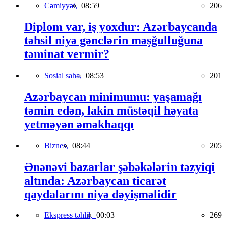
Cəmiyyət,
08:59
206
Diplom var, iş yoxdur: Azərbaycanda
təhsil niyə gənclərin məşğulluğuna
təminat vermir?
Sosial sahə,
08:53
201
Azərbaycan minimumu: yaşamağı
təmin edən, lakin müstəqil həyata
yetməyən əməkhaqqı
Biznes,
08:44
205
Ənənəvi bazarlar şəbəkələrin təzyiqi
altında: Azərbaycan ticarət
qaydalarını niyə dəyişməlidir
Ekspress təhlil,
00:03
269