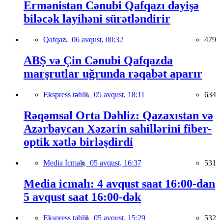
Ermənistan Cənubi Qafqazı dəyişə
biləcək layihəni sürətləndirir
Qafqaz,
06 avqust, 00:32
479
ABŞ və Çin Cənubi Qafqazda
marşrutlar uğrunda rəqabət aparır
Ekspress təhlil,
05 avqust, 18:11
634
Rəqəmsal Orta Dəhliz: Qazaxıstan və
Azərbaycan Xəzərin sahillərini fiber-
optik xətlə birləşdirdi
Media İcmalı,
05 avqust, 16:37
531
Media icmalı: 4 avqust saat 16:00-dan
5 avqust saat 16:00-dək
Ekspress təhlil,
05 avqust, 15:29
532