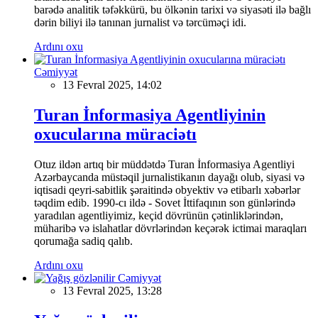
barədə analitik təfəkkürü, bu ölkənin tarixi və siyasəti ilə bağlı
dərin biliyi ilə tanınan jurnalist və tərcüməçi idi.
Ardını oxu
Cəmiyyət
13 Fevral 2025, 14:02
Turan İnformasiya Agentliyinin
oxucularına müraciətı
Otuz ildən artıq bir müddətdə Turan İnformasiya Agentliyi
Azərbaycanda müstəqil jurnalistikanın dayağı olub, siyasi və
iqtisadi qeyri-sabitlik şəraitində obyektiv və etibarlı xəbərlər
təqdim edib. 1990-cı ildə - Sovet İttifaqının son günlərində
yaradılan agentliyimiz, keçid dövrünün çətinliklərindən,
müharibə və islahatlar dövrlərindən keçərək ictimai maraqları
qorumağa sadiq qalıb.
Ardını oxu
Cəmiyyət
13 Fevral 2025, 13:28