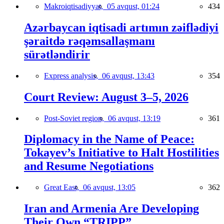
Makroiqtisadiyyat,
05 avqust, 01:24
434
Azərbaycan iqtisadi artımın zəiflədiyi
şəraitdə rəqəmsallaşmanı
sürətləndirir
Express analysis,
06 avqust, 13:43
354
Court Review: August 3–5, 2026
Post-Soviet region,
06 avqust, 13:19
361
Diplomacy in the Name of Peace:
Tokayev’s Initiative to Halt Hostilities
and Resume Negotiations
Great East,
06 avqust, 13:05
362
Iran and Armenia Are Developing
Their Own “TRIPP”