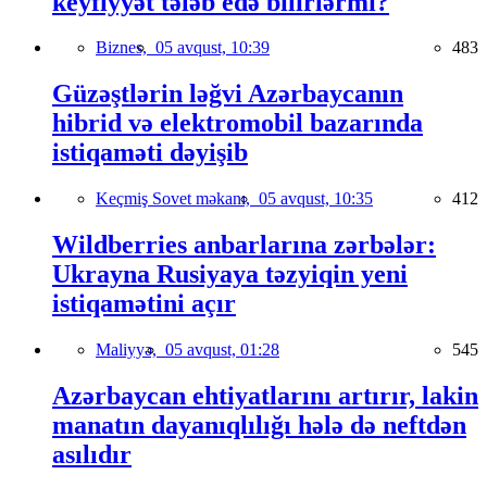
keyfiyyət tələb edə bilirlərmi?
Biznes,
05 avqust, 10:39
483
Güzəştlərin ləğvi Azərbaycanın
hibrid və elektromobil bazarında
istiqaməti dəyişib
Keçmiş Sovet məkanı,
05 avqust, 10:35
412
Wildberries anbarlarına zərbələr:
Ukrayna Rusiyaya təzyiqin yeni
istiqamətini açır
Maliyyə,
05 avqust, 01:28
545
Azərbaycan ehtiyatlarını artırır, lakin
manatın dayanıqlılığı hələ də neftdən
asılıdır