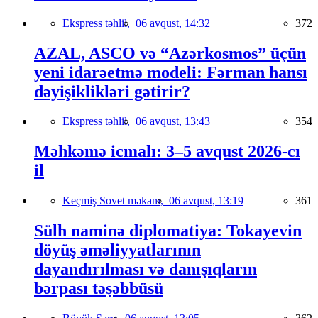
Ekspress təhlil,
06 avqust, 14:32
372
AZAL, ASCO və “Azərkosmos” üçün
yeni idarəetmə modeli: Fərman hansı
dəyişiklikləri gətirir?
Ekspress təhlil,
06 avqust, 13:43
354
Məhkəmə icmalı: 3–5 avqust 2026-cı
il
Keçmiş Sovet məkanı,
06 avqust, 13:19
361
Sülh naminə diplomatiya: Tokayevin
döyüş əməliyyatlarının
dayandırılması və danışıqların
bərpası təşəbbüsü