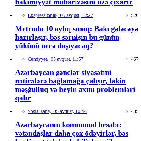
hakimiyyət mübarizəsini üzə çıxarır
Ekspress təhlil,
05 avqust, 12:27
526
Metroda 10 aylıq sınaq: Bakı gələcəyə
hazırlaşır, bəs sərnişin bu günün
yükünü necə daşıyacaq?
Cəmiyyət,
05 avqust, 11:57
467
Azərbaycan gənclər siyasətini
nəticələrə bağlamağa çalışır, lakin
məşğulluq və beyin axını problemləri
qalır
Sosial sahə,
05 avqust, 10:44
485
Azərbaycanın kommunal hesabı:
vətəndaşlar daha çox ödəyirlər, bəs