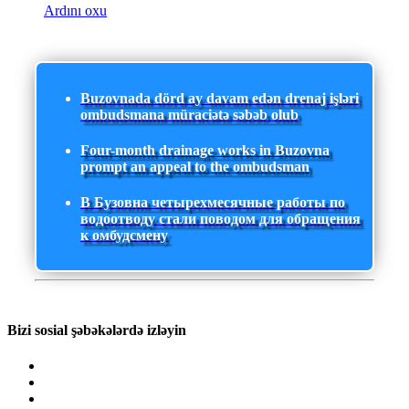
Ardını oxu
Buzovnada dörd ay davam edən drenaj işləri
ombudsmana müraciətə səbəb olub
Four-month drainage works in Buzovna
prompt an appeal to the ombudsman
В Бузовна четырехмесячные работы по
водоотводу стали поводом для обращения
к омбудсмену
Bizi sosial şəbəkələrdə izləyin