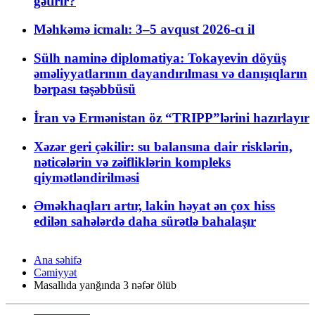
gətirir?
Məhkəmə icmalı: 3–5 avqust 2026-cı il
Sülh naminə diplomatiya: Tokayevin döyüş
əməliyyatlarının dayandırılması və danışıqların
bərpası təşəbbüsü
İran və Ermənistan öz “TRIPP”lərini hazırlayır
Xəzər geri çəkilir: su balansına dair risklərin,
nəticələrin və zəifliklərin kompleks
qiymətləndirilməsi
Əməkhaqları artır, lakin həyat ən çox hiss
edilən sahələrdə daha sürətlə bahalaşır
Ana səhifə
Cəmiyyət
Masallıda yanğında 3 nəfər ölüb