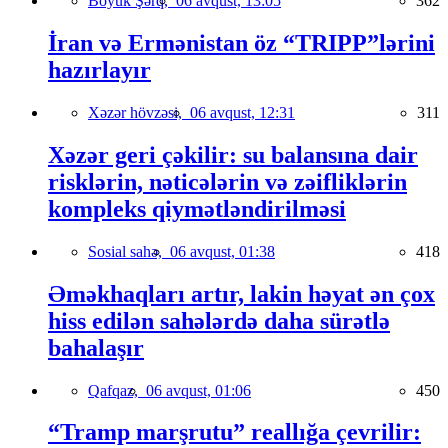
Böyük Şərq,
06 avqust, 13:05
362
İran və Ermənistan öz “TRIPP”lərini
hazırlayır
Xəzər hövzəsi,
06 avqust, 12:31
311
Xəzər geri çəkilir: su balansına dair
risklərin, nəticələrin və zəifliklərin
kompleks qiymətləndirilməsi
Sosial sahə,
06 avqust, 01:38
418
Əməkhaqları artır, lakin həyat ən çox
hiss edilən sahələrdə daha sürətlə
bahalaşır
Qafqaz,
06 avqust, 01:06
450
“Tramp marşrutu” reallığa çevrilir: