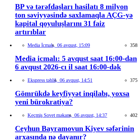
BP və tərəfdaşları hasilatı 8 milyon
ton səviyyəsində saxlamaqla AÇG-yə
kapital qoyuluşlarını 31 faiz
artırıblar
Media İcmalı,
06 avqust, 15:09
358
Media icmalı: 5 avqust saat 16:00-dan
6 avqust 2026-cı il saat 16:00-dək
Ekspress təhlil,
06 avqust, 14:51
375
Gömrükdə keyfiyyət inqilabı, yoxsa
yeni bürokratiya?
Keçmiş Sovet məkanı,
06 avqust, 14:37
402
Ceyhun Bayramovun Kiyev səfərinin
arxasında nə dayanır?