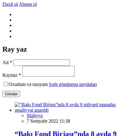
Daxil ol
Abunə ol
Rəy yaz
Ad *
Rəyiniz *
Oxudum və razıyam
Şərh göndərmə qaydaları
Göndər
Maliyyə
7 Sentyabr 2022 11:38
“Bakı Fond Birjası”nda 8 ayda 9