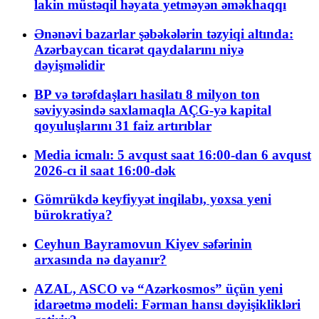
lakin müstəqil həyata yetməyən əməkhaqqı
Ənənəvi bazarlar şəbəkələrin təzyiqi altında:
Azərbaycan ticarət qaydalarını niyə
dəyişməlidir
BP və tərəfdaşları hasilatı 8 milyon ton
səviyyəsində saxlamaqla AÇG-yə kapital
qoyuluşlarını 31 faiz artırıblar
Media icmalı: 5 avqust saat 16:00-dan 6 avqust
2026-cı il saat 16:00-dək
Gömrükdə keyfiyyət inqilabı, yoxsa yeni
bürokratiya?
Ceyhun Bayramovun Kiyev səfərinin
arxasında nə dayanır?
AZAL, ASCO və “Azərkosmos” üçün yeni
idarəetmə modeli: Fərman hansı dəyişiklikləri