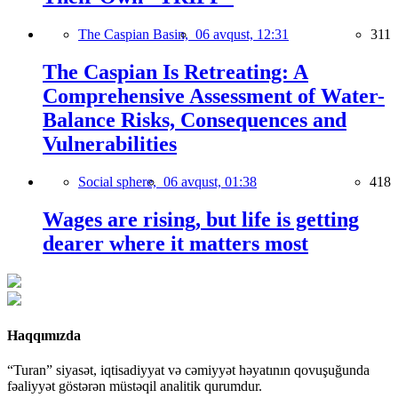
The Caspian Basin,
06 avqust, 12:31
311
The Caspian Is Retreating: A
Comprehensive Assessment of Water-
Balance Risks, Consequences and
Vulnerabilities
Social sphere,
06 avqust, 01:38
418
Wages are rising, but life is getting
dearer where it matters most
Haqqımızda
“Turan” siyasət, iqtisadiyyat və cəmiyyət həyatının qovuşuğunda
fəaliyyət göstərən müstəqil analitik qurumdur.