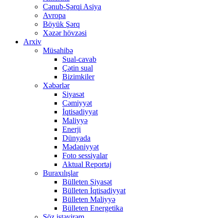
Cənub-Şərqi Asiya
Avropa
Böyük Şərq
Xəzər hövzəsi
Arxiv
Müsahibə
Sual-cavab
Çətin sual
Bizimkiler
Xəbərlər
Siyasət
Cəmiyyət
İqtisadiyyat
Maliyyə
Enerji
Dünyada
Mədəniyyət
Foto sessiyalar
Aktual Reportaj
Buraxılışlar
Bülleten Siyasət
Bülleten İqtisadiyyat
Bülleten Maliyyə
Bülleten Energetika
Söz istəyirəm