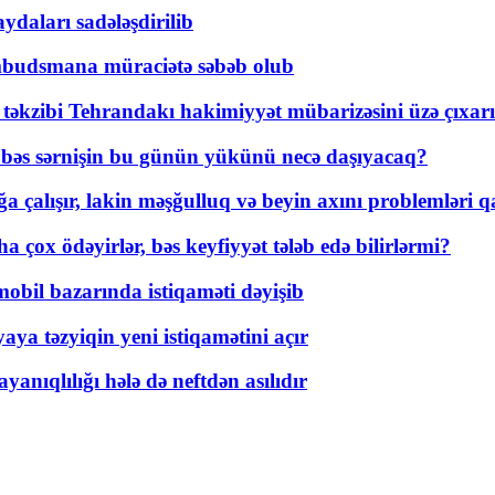
daları sadələşdirilib
mbudsmana müraciətə səbəb olub
a təkzibi Tehrandakı hakimiyyət mübarizəsini üzə çıxarı
r, bəs sərnişin bu günün yükünü necə daşıyacaq?
a çalışır, lakin məşğulluq və beyin axını problemləri qa
ox ödəyirlər, bəs keyfiyyət tələb edə bilirlərmi?
mobil bazarında istiqaməti dəyişib
ya təzyiqin yeni istiqamətini açır
yanıqlılığı hələ də neftdən asılıdır