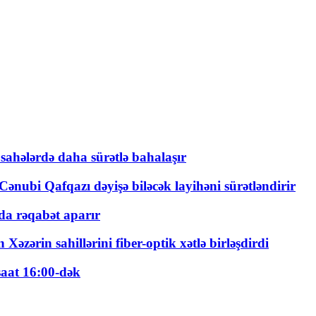
 sahələrdə daha sürətlə bahalaşır
ənubi Qafqazı dəyişə biləcək layihəni sürətləndirir
a rəqabət aparır
zərin sahillərini fiber-optik xətlə birləşdirdi
saat 16:00-dək