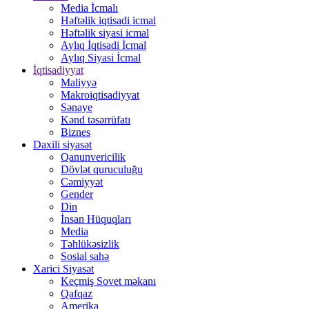
Media İcmalı
Həftəlik iqtisadi icmal
Həftəlik siyasi icmal
Aylıq İqtisadi İcmal
Aylıq Siyasi İcmal
İqtisadiyyat
Maliyyə
Makroiqtisadiyyat
Sənaye
Kənd təsərrüfatı
Biznes
Daxili siyasət
Qanunvericilik
Dövlət quruculuğu
Cəmiyyət
Gender
Din
İnsan Hüquqları
Media
Təhlükəsizlik
Sosial sahə
Xarici Siyasət
Keçmiş Sovet məkanı
Qafqaz
Amerika