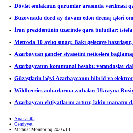
Dövlət əmlakının qurumlar arasında verilməsi qay
Buzovnada dörd ay davam edən drenaj işləri o
İran prezidentinin üzərində qara buludlar: istef
Metroda 10 aylıq sınaq: Bakı gələcəyə hazırlaşı
Azərbaycan gənclər siyasətini nəticələrə bağlamağ
Azərbaycanın kommunal hesabı: vətəndaşlar daha ç
Güzəştlərin ləğvi Azərbaycanın hibrid və elektro
Wildberries anbarlarına zərbələr: Ukrayna Rusiya
Azərbaycan ehtiyatlarını artırır, lakin manatın da
Ana səhifə
Cəmiyyət
Mətbuat-Monitorinq 20.05.13