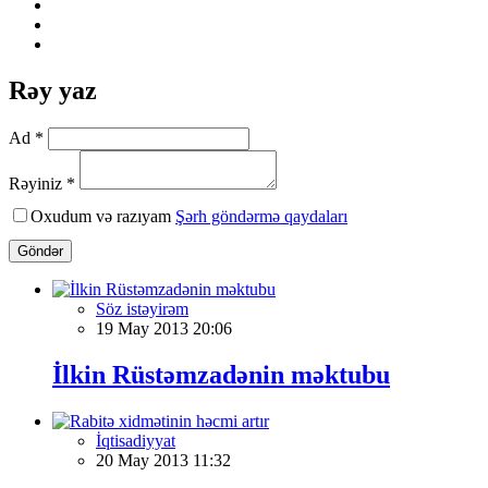
Rəy yaz
Ad *
Rəyiniz *
Oxudum və razıyam
Şərh göndərmə qaydaları
Göndər
Söz istəyirəm
19 May 2013 20:06
İlkin Rüstəmzadənin məktubu
İqtisadiyyat
20 May 2013 11:32