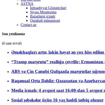
ASTNA
İqtisadiyyat Göstəriciləri
Siyası Monitorinq
Bazarların icmalı
Qarabağ münaqişəsi
Contact az
Son yenilənmə
(6 saat əvvəl)
Əməkhaqları artır, lakin həyat ən çox hiss edilən
“Tramp marşrutu” reallığa çevrilir: Ermənistan C
ABŞ və Çin Cənubi Qafqazda marşrutlar uğrund
Rəqəmsal Orta Dəhliz: Qazaxıstan və Azərbaycan Xə
Media icmalı: 4 avqust saat 16:00-dan 5 avqust 
Sosial şəbəkələr üçün 16 yaş həddi tətbiq olunur