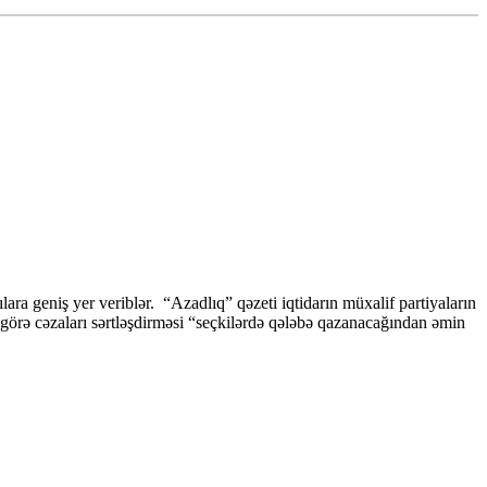
ılara geniş yer veriblər. “Azadlıq” qəzeti iqtidarın müxalif partiyaların
də görə cəzaları sərtləşdirməsi “seçkilərdə qələbə qazanacağından əmin