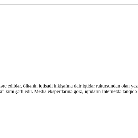
ərc ediblər, ölkənin iqtisadi inkişafına dair iqtidar rakursundan olan yaz
si” kimi şərh edir. Media ekspertlərinə görə, iqtidarın İnternetdə tənqi