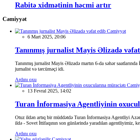
Rabitə xidmətinin həcmi artır
Cəmiyyət
Cəmiyyət
6 Mart 2025, 20:06
Tanınmış jurnalist Mayis Əlizadə vəfat
Tanınmış jurnalist Mayis Əlizadə martın 6-da səhər saatlarında İs
jurnalist və tərcüməçi idi.
Ardını oxu
Cəmiy
13 Fevral 2025, 14:02
Turan İnformasiya Agentliyinin oxucul
Otuz ildən artıq bir müddətdə Turan İnformasiya Agentliyi Azərba
ildə - Sovet İttifaqının son günlərində yaradılan agentliyimiz, 
Ardını oxu
Cəmiyyət