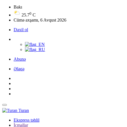
Bakı
0
25.7
C
Cümə axşamı, 6 Avqust 2026
Daxil ol
Abunə
Əlaqə
Turan
Ekspress təhlil
İcmallar