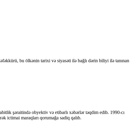
kkürü, bu ölkənin tarixi və siyasəti ilə bağlı dərin biliyi ilə tanınan
bitlik şəraitində obyektiv və etibarlı xəbərlər təqdim edib. 1990-cı
ərək ictimai maraqları qorumağa sadiq qalıb.