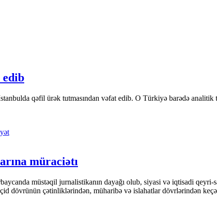
 edib
tanbulda qəfil ürək tutmasından vəfat edib. O Türkiyə barədə analitik təfə
yət
arına müraciətı
ycanda müstəqil jurnalistikanın dayağı olub, siyasi və iqtisadi qeyri-sa
keçid dövrünün çətinliklərindən, müharibə və islahatlar dövrlərindən keç