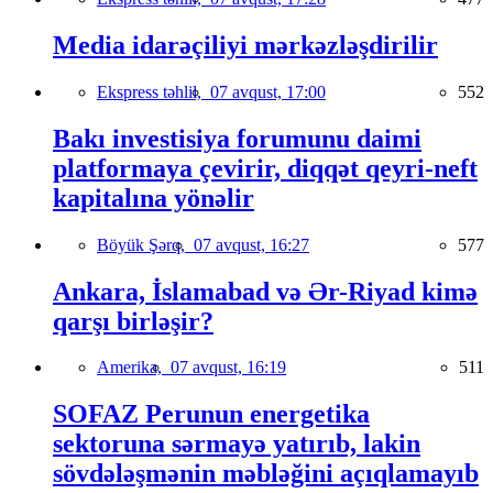
Media idarəçiliyi mərkəzləşdirilir
Ekspress təhlil,
07 avqust, 17:00
552
Bakı investisiya forumunu daimi
platformaya çevirir, diqqət qeyri-neft
kapitalına yönəlir
Böyük Şərq,
07 avqust, 16:27
577
Ankara, İslamabad və Ər-Riyad kimə
qarşı birləşir?
Amerika,
07 avqust, 16:19
511
SOFAZ Perunun energetika
sektoruna sərmayə yatırıb, lakin
sövdələşmənin məbləğini açıqlamayıb