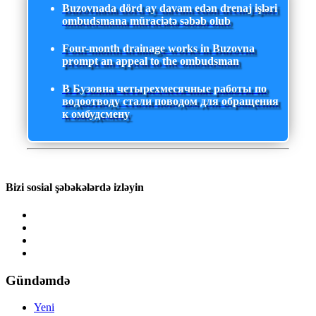
Buzovnada dörd ay davam edən drenaj işləri
ombudsmana müraciətə səbəb olub
Four-month drainage works in Buzovna
prompt an appeal to the ombudsman
В Бузовна четырехмесячные работы по
водоотводу стали поводом для обращения
к омбудсмену
Bizi sosial şəbəkələrdə izləyin
Gündəmdə
Yeni