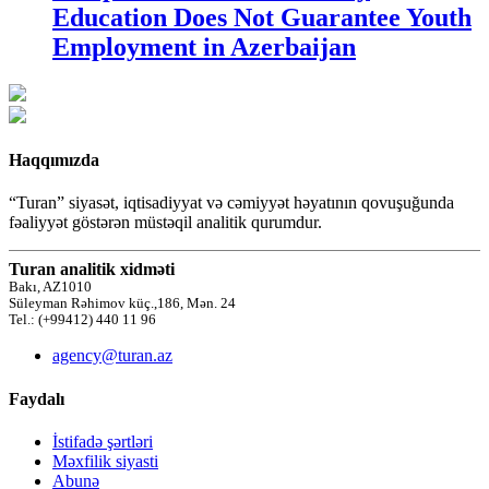
Education Does Not Guarantee Youth
Employment in Azerbaijan
Haqqımızda
“Turan” siyasət, iqtisadiyyat və cəmiyyət həyatının qovuşuğunda
fəaliyyət göstərən müstəqil analitik qurumdur.
Turan analitik xidməti
Bakı, AZ1010
Süleyman Rəhimov küç.,186, Mən. 24
Tel.: (+99412) 440 11 96
agency@turan.az
Faydalı
İstifadə şərtləri
Məxfilik siyasti
Abunə