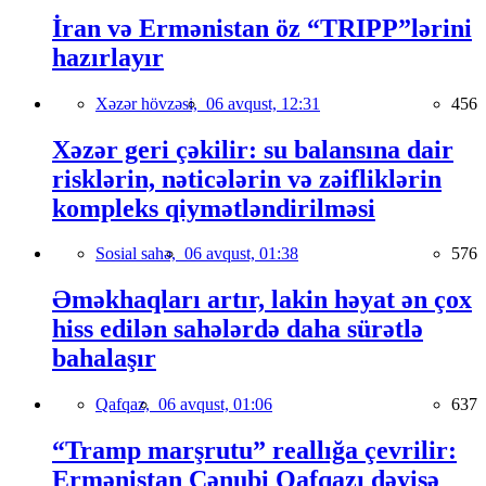
İran və Ermənistan öz “TRIPP”lərini
hazırlayır
Xəzər hövzəsi,
06 avqust, 12:31
456
Xəzər geri çəkilir: su balansına dair
risklərin, nəticələrin və zəifliklərin
kompleks qiymətləndirilməsi
Sosial sahə,
06 avqust, 01:38
576
Əməkhaqları artır, lakin həyat ən çox
hiss edilən sahələrdə daha sürətlə
bahalaşır
Qafqaz,
06 avqust, 01:06
637
“Tramp marşrutu” reallığa çevrilir:
Ermənistan Cənubi Qafqazı dəyişə