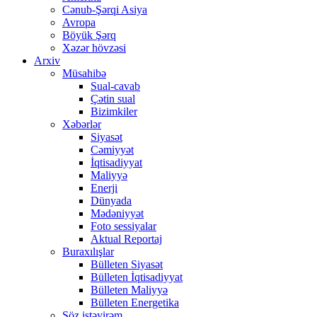
Cənub-Şərqi Asiya
Avropa
Böyük Şərq
Xəzər hövzəsi
Arxiv
Müsahibə
Sual-cavab
Çətin sual
Bizimkiler
Xəbərlər
Siyasət
Cəmiyyət
İqtisadiyyat
Maliyyə
Enerji
Dünyada
Mədəniyyət
Foto sessiyalar
Aktual Reportaj
Buraxılışlar
Bülleten Siyasət
Bülleten İqtisadiyyat
Bülleten Maliyyə
Bülleten Energetika
Söz istəyirəm