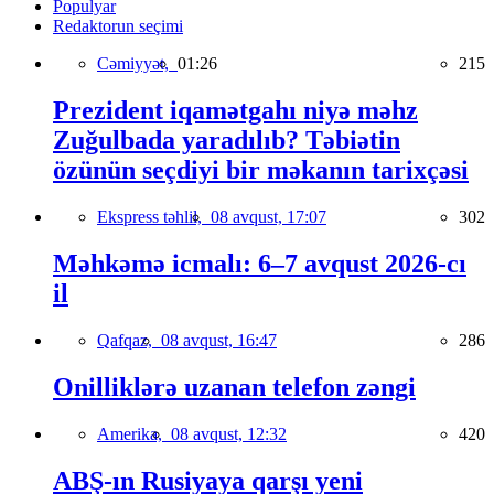
Populyar
Redaktorun seçimi
Cəmiyyət,
01:26
215
Prezident iqamətgahı niyə məhz
Zuğulbada yaradılıb? Təbiətin
özünün seçdiyi bir məkanın tarixçəsi
Ekspress təhlil,
08 avqust, 17:07
302
Məhkəmə icmalı: 6–7 avqust 2026-cı
il
Qafqaz,
08 avqust, 16:47
286
Onilliklərə uzanan telefon zəngi
Amerika,
08 avqust, 12:32
420
ABŞ-ın Rusiyaya qarşı yeni