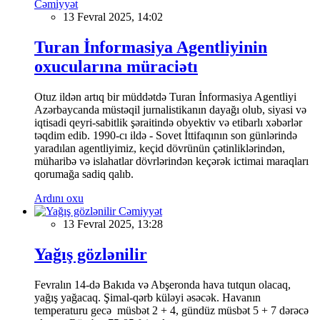
Cəmiyyət
13 Fevral 2025, 14:02
Turan İnformasiya Agentliyinin
oxucularına müraciətı
Otuz ildən artıq bir müddətdə Turan İnformasiya Agentliyi
Azərbaycanda müstəqil jurnalistikanın dayağı olub, siyasi və
iqtisadi qeyri-sabitlik şəraitində obyektiv və etibarlı xəbərlər
təqdim edib. 1990-cı ildə - Sovet İttifaqının son günlərində
yaradılan agentliyimiz, keçid dövrünün çətinliklərindən,
müharibə və islahatlar dövrlərindən keçərək ictimai maraqları
qorumağa sadiq qalıb.
Ardını oxu
Cəmiyyət
13 Fevral 2025, 13:28
Yağış gözlənilir
Fevralın 14-də Bakıda və Abşeronda hava tutqun olacaq,
yağış yağacaq. Şimal-qərb küləyi əsəcək. Havanın
temperaturu gecə müsbət 2 + 4, gündüz müsbət 5 + 7 dərəcə