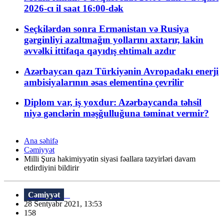
2026-cı il saat 16:00-dək
Seçkilərdən sonra Ermənistan və Rusiya
gərginliyi azaltmağın yollarını axtarır, lakin
əvvəlki ittifaqa qayıdış ehtimalı azdır
Azərbaycan qazı Türkiyənin Avropadakı enerji
ambisiyalarının əsas elementinə çevrilir
Diplom var, iş yoxdur: Azərbaycanda təhsil
niyə gənclərin məşğulluğuna təminat vermir?
Ana səhifə
Cəmiyyət
Milli Şura hakimiyyətin siyasi fəallara təzyirləri davam
etdirdiyini bildirir
Cəmiyyət
28 Sentyabr 2021, 13:53
158