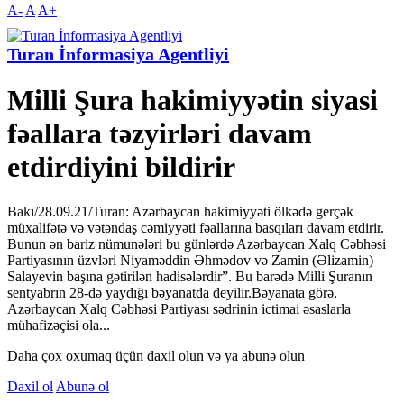
A-
A
A+
Turan İnformasiya Agentliyi
Milli Şura hakimiyyətin siyasi
fəallara təzyirləri davam
etdirdiyini bildirir
Bakı/28.09.21/Turan: Azərbaycan hakimiyyəti ölkədə gerçək
müxalifətə və vətəndaş cəmiyyəti fəallarına basqıları davam etdirir.
Bunun ən bariz nümunələri bu günlərdə Azərbaycan Xalq Cəbhəsi
Partiyasının üzvləri Niyaməddin Əhmədov və Zamin (Əlizamin)
Salayevin başına gətirilən hadisələrdir”. Bu barədə Milli Şuranın
sentyabrın 28-də yaydığı bəyanatda deyilir.Bəyanata görə,
Azərbaycan Xalq Cəbhəsi Partiyası sədrinin ictimai əsaslarla
mühafizəçisi ola...
Daha çox oxumaq üçün daxil olun və ya abunə olun
Daxil ol
Abunə ol