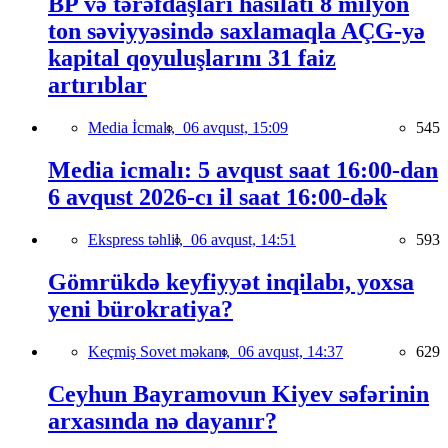
BP və tərəfdaşları hasilatı 8 milyon
ton səviyyəsində saxlamaqla AÇG-yə
kapital qoyuluşlarını 31 faiz
artırıblar
Media İcmalı,
06 avqust, 15:09
545
Media icmalı: 5 avqust saat 16:00-dan
6 avqust 2026-cı il saat 16:00-dək
Ekspress təhlil,
06 avqust, 14:51
593
Gömrükdə keyfiyyət inqilabı, yoxsa
yeni bürokratiya?
Keçmiş Sovet məkanı,
06 avqust, 14:37
629
Ceyhun Bayramovun Kiyev səfərinin
arxasında nə dayanır?