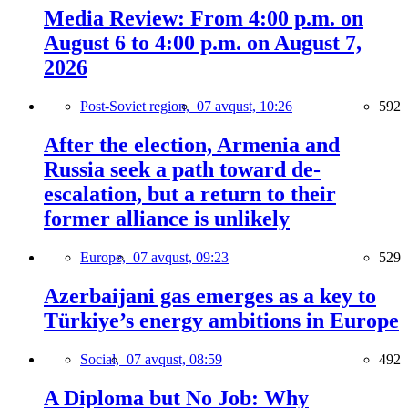
Media Review: From 4:00 p.m. on
August 6 to 4:00 p.m. on August 7,
2026
Post-Soviet region,
07 avqust, 10:26
592
After the election, Armenia and
Russia seek a path toward de-
escalation, but a return to their
former alliance is unlikely
Europe,
07 avqust, 09:23
529
Azerbaijani gas emerges as a key to
Türkiye’s energy ambitions in Europe
Social,
07 avqust, 08:59
492
A Diploma but No Job: Why