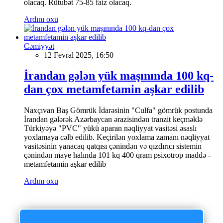
olacaq. Rütubət 75-85 faiz olacaq.
Ardını oxu
Cəmiyyət
12 Fevral 2025, 16:50
İrandan gələn yük maşınında 100 kq-
dan çox metamfetamin aşkar edilib
Naxçıvan Baş Gömrük İdarəsinin "Culfa" gömrük postunda
İrandan gələrək Azərbaycan ərazisindən tranzit keçməklə
Türkiyəyə "PVC" yükü aparan nəqliyyat vasitəsi əsaslı
yoxlamaya cəlb edilib. Keçirilən yoxlama zamanı nəqliyyat
vasitəsinin yanacaq qatqısı çənindən və qızdırıcı sistemin
çənindən maye halında 101 kq 400 qram psixotrop maddə -
metamfetamin aşkar edilib
Ardını oxu