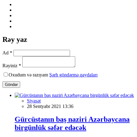
Rəy yaz
Ad *
Rəyiniz *
Oxudum və razıyam
Şərh göndərmə qaydaları
Göndər
Siyasət
28 Sentyabr 2021 13:36
Gürcüstanın baş naziri Azərbaycana
birgünlük səfər edəcək