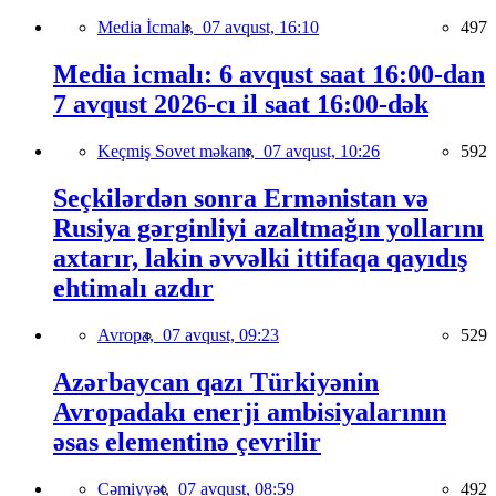
Media İcmalı,
07 avqust, 16:10
497
Media icmalı: 6 avqust saat 16:00-dan
7 avqust 2026-cı il saat 16:00-dək
Keçmiş Sovet məkanı,
07 avqust, 10:26
592
Seçkilərdən sonra Ermənistan və
Rusiya gərginliyi azaltmağın yollarını
axtarır, lakin əvvəlki ittifaqa qayıdış
ehtimalı azdır
Avropa,
07 avqust, 09:23
529
Azərbaycan qazı Türkiyənin
Avropadakı enerji ambisiyalarının
əsas elementinə çevrilir
Cəmiyyət,
07 avqust, 08:59
492