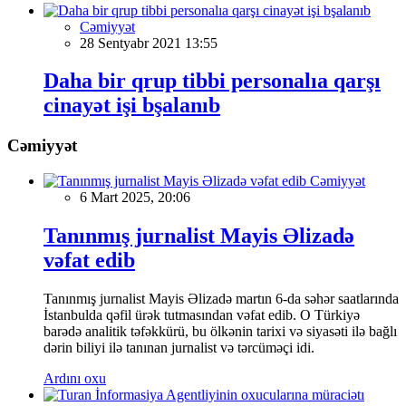
Cəmiyyət
28 Sentyabr 2021 13:55
Daha bir qrup tibbi personalıa qarşı
cinayət işi bşalanıb
Cəmiyyət
Cəmiyyət
6 Mart 2025, 20:06
Tanınmış jurnalist Mayis Əlizadə
vəfat edib
Tanınmış jurnalist Mayis Əlizadə martın 6-da səhər saatlarında
İstanbulda qəfil ürək tutmasından vəfat edib. O Türkiyə
barədə analitik təfəkkürü, bu ölkənin tarixi və siyasəti ilə bağlı
dərin biliyi ilə tanınan jurnalist və tərcüməçi idi.
Ardını oxu