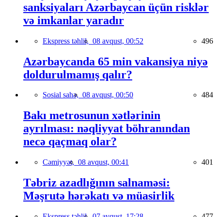
sanksiyaları Azərbaycan üçün risklər
və imkanlar yaradır
Ekspress təhlil,
08 avqust, 00:52
496
Azərbaycanda 65 min vakansiya niyə
doldurulmamış qalır?
Sosial sahə,
08 avqust, 00:50
484
Bakı metrosunun xətlərinin
ayrılması: nəqliyyat böhranından
necə qaçmaq olar?
Cəmiyyət,
08 avqust, 00:41
401
Təbriz azadlığının salnaməsi:
Məşrutə hərəkatı və müasirlik
Ekspress təhlil,
07 avqust, 17:28
477