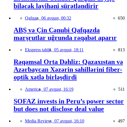
biləcək layihəni sürətləndirir
Qafqaz,
06 avqust, 00:32
650
ABŞ və Çin Cənubi Qafqazda
marşrutlar uğrunda rəqabət aparır
Ekspress təhlil,
05 avqust, 18:11
813
Rəqəmsal Orta Dəhliz: Qazaxıstan və
Azərbaycan Xəzərin sahillərini fiber-
optik xətlə birləşdirdi
America,
07 avqust, 16:19
511
SOFAZ invests in Peru’s power sector
but does not disclose deal value
Media Review,
07 avqust, 16:10
497