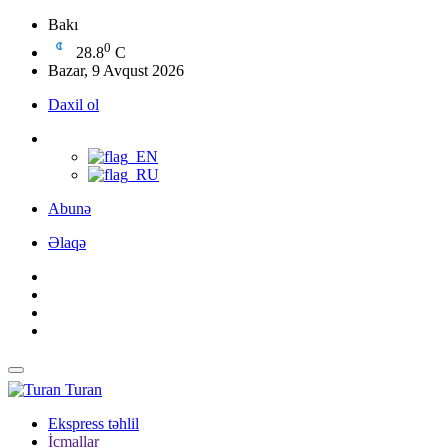
Bakı
0
28.8
C
Bazar, 9 Avqust 2026
Daxil ol
Abunə
Əlaqə
Turan
Ekspress təhlil
İcmallar