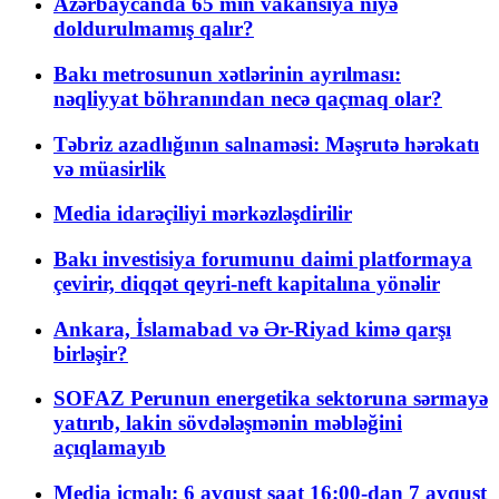
Azərbaycanda 65 min vakansiya niyə
doldurulmamış qalır?
Bakı metrosunun xətlərinin ayrılması:
nəqliyyat böhranından necə qaçmaq olar?
Təbriz azadlığının salnaməsi: Məşrutə hərəkatı
və müasirlik
Media idarəçiliyi mərkəzləşdirilir
Bakı investisiya forumunu daimi platformaya
çevirir, diqqət qeyri-neft kapitalına yönəlir
Ankara, İslamabad və Ər-Riyad kimə qarşı
birləşir?
SOFAZ Perunun energetika sektoruna sərmayə
yatırıb, lakin sövdələşmənin məbləğini
açıqlamayıb
Media icmalı: 6 avqust saat 16:00-dan 7 avqust