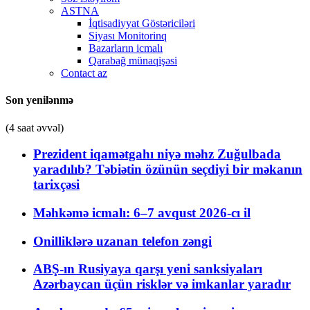
ASTNA
İqtisadiyyat Göstəriciləri
Siyası Monitorinq
Bazarların icmalı
Qarabağ münaqişəsi
Contact az
Son yenilənmə
(4 saat əvvəl)
Prezident iqamətgahı niyə məhz Zuğulbada
yaradılıb? Təbiətin özünün seçdiyi bir məkanın
tarixçəsi
Məhkəmə icmalı: 6–7 avqust 2026-cı il
Onilliklərə uzanan telefon zəngi
ABŞ-ın Rusiyaya qarşı yeni sanksiyaları
Azərbaycan üçün risklər və imkanlar yaradır