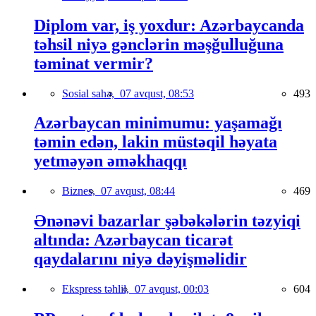
Diplom var, iş yoxdur: Azərbaycanda
təhsil niyə gənclərin məşğulluğuna
təminat vermir?
Sosial sahə,
07 avqust, 08:53
493
Azərbaycan minimumu: yaşamağı
təmin edən, lakin müstəqil həyata
yetməyən əməkhaqqı
Biznes,
07 avqust, 08:44
469
Ənənəvi bazarlar şəbəkələrin təzyiqi
altında: Azərbaycan ticarət
qaydalarını niyə dəyişməlidir
Ekspress təhlil,
07 avqust, 00:03
604