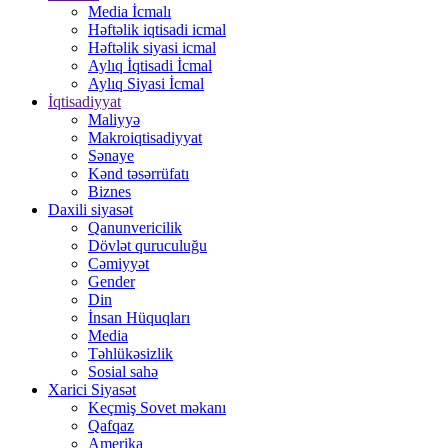
Media İcmalı
Həftəlik iqtisadi icmal
Həftəlik siyasi icmal
Aylıq İqtisadi İcmal
Aylıq Siyasi İcmal
İqtisadiyyat
Maliyyə
Makroiqtisadiyyat
Sənaye
Kənd təsərrüfatı
Biznes
Daxili siyasət
Qanunvericilik
Dövlət quruculuğu
Cəmiyyət
Gender
Din
İnsan Hüquqları
Media
Təhlükəsizlik
Sosial sahə
Xarici Siyasət
Keçmiş Sovet məkanı
Qafqaz
Amerika