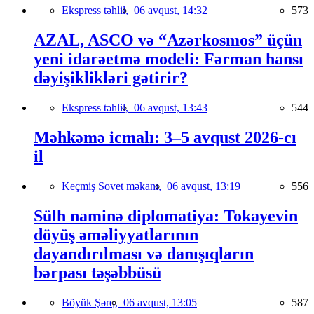
Ekspress təhlil,
06 avqust, 14:32
573
AZAL, ASCO və “Azərkosmos” üçün
yeni idarəetmə modeli: Fərman hansı
dəyişiklikləri gətirir?
Ekspress təhlil,
06 avqust, 13:43
544
Məhkəmə icmalı: 3–5 avqust 2026-cı
il
Keçmiş Sovet məkanı,
06 avqust, 13:19
556
Sülh naminə diplomatiya: Tokayevin
döyüş əməliyyatlarının
dayandırılması və danışıqların
bərpası təşəbbüsü
Böyük Şərq,
06 avqust, 13:05
587