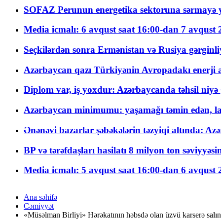
SOFAZ Perunun energetika sektoruna sərmayə ya
Media icmalı: 6 avqust saat 16:00-dan 7 avqust 2
Seçkilərdən sonra Ermənistan və Rusiya gərginliyi
Azərbaycan qazı Türkiyənin Avropadakı enerji am
Diplom var, iş yoxdur: Azərbaycanda təhsil niyə
Azərbaycan minimumu: yaşamağı təmin edən, la
Ənənəvi bazarlar şəbəkələrin təzyiqi altında: Azə
BP və tərəfdaşları hasilatı 8 milyon ton səviyyəs
Media icmalı: 5 avqust saat 16:00-dan 6 avqust 2
Ana səhifə
Cəmiyyət
«Müsəlman Birliyi» Hərəkatının həbsdə olan üzvü karserə salın