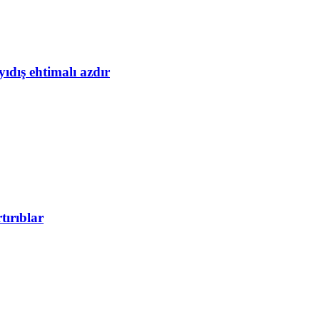
yıdış ehtimalı azdır
tırıblar