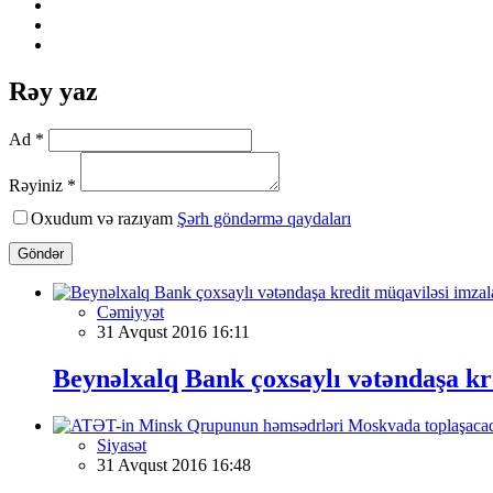
Rəy yaz
Ad *
Rəyiniz *
Oxudum və razıyam
Şərh göndərmə qaydaları
Göndər
Cəmiyyət
31 Avqust 2016 16:11
Beynəlxalq Bank çoxsaylı vətəndaşa kr
Siyasət
31 Avqust 2016 16:48