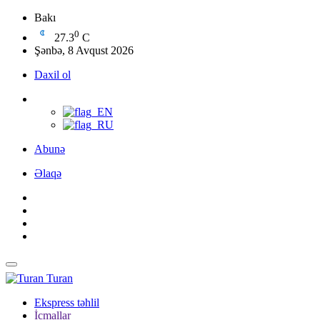
Bakı
0
27.3
C
Şənbə, 8 Avqust 2026
Daxil ol
Abunə
Əlaqə
Turan
Ekspress təhlil
İcmallar