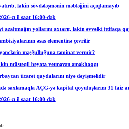
tırıb, lakin sövdələşmənin məbləğini açıqlamayıb
026-cı il saat 16:00-dək
 azaltmağın yollarını axtarır, lakin əvvəlki ittifaqa qa
bisiyalarının əsas elementinə çevrilir
 gənclərin məşğulluğuna təminat vermir?
kin müstəqil həyata yetməyən əməkhaqqı
rbaycan ticarət qaydalarını niyə dəyişməlidir
ində saxlamaqla AÇG-yə kapital qoyuluşlarını 31 faiz ar
026-cı il saat 16:00-dək
ıb