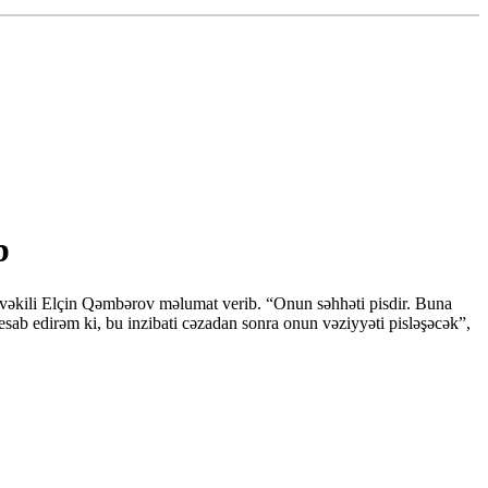
b
 vəkili Elçin Qəmbərov məlumat verib. “Onun səhhəti pisdir. Buna
sab edirəm ki, bu inzibati cəzadan sonra onun vəziyyəti pisləşəcək”,