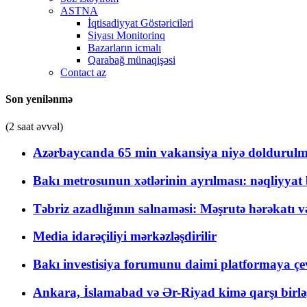
ASTNA
İqtisadiyyat Göstəriciləri
Siyası Monitorinq
Bazarların icmalı
Qarabağ münaqişəsi
Contact az
Son yenilənmə
(2 saat əvvəl)
Azərbaycanda 65 min vakansiya niyə doldurulm
Bakı metrosunun xətlərinin ayrılması: nəqliyya
Təbriz azadlığının salnaməsi: Məşrutə hərəkatı v
Media idarəçiliyi mərkəzləşdirilir
Bakı investisiya forumunu daimi platformaya çevi
Ankara, İslamabad və Ər-Riyad kimə qarşı birlə