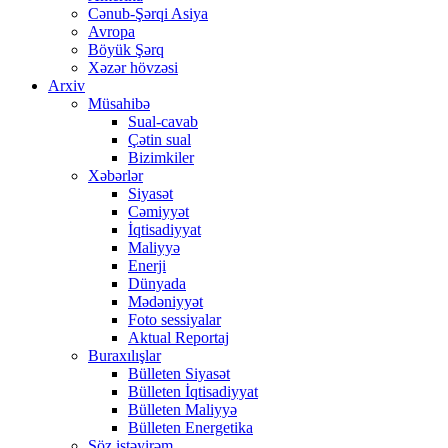
Cənub-Şərqi Asiya
Avropa
Böyük Şərq
Xəzər hövzəsi
Arxiv
Müsahibə
Sual-cavab
Çətin sual
Bizimkiler
Xəbərlər
Siyasət
Cəmiyyət
İqtisadiyyat
Maliyyə
Enerji
Dünyada
Mədəniyyət
Foto sessiyalar
Aktual Reportaj
Buraxılışlar
Bülleten Siyasət
Bülleten İqtisadiyyat
Bülleten Maliyyə
Bülleten Energetika
Söz istəyirəm