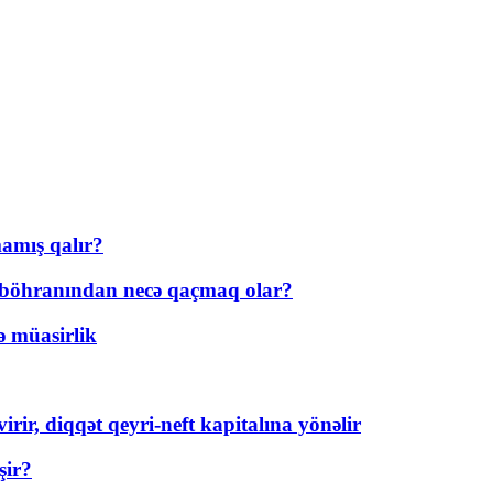
amış qalır?
t böhranından necə qaçmaq olar?
ə müasirlik
rir, diqqət qeyri-neft kapitalına yönəlir
şir?