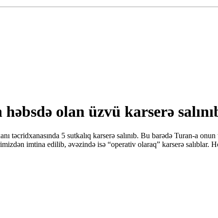
 həbsdə olan üzvü karserə salını
ı təcridxanasında 5 sutkalıq karserə salınıb. Bu barədə Turan-a onun
dən imtina edilib, əvəzində isə “operativ olaraq” karserə salıblar. He