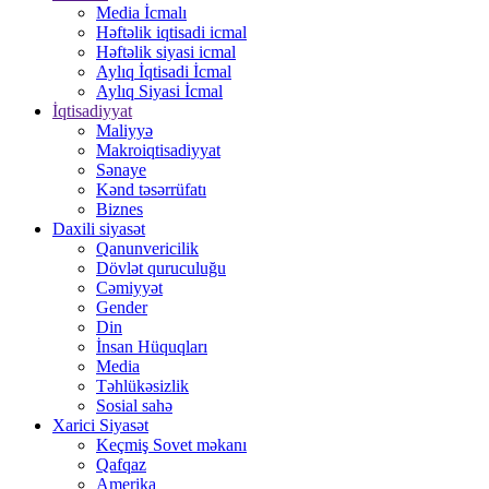
Media İcmalı
Həftəlik iqtisadi icmal
Həftəlik siyasi icmal
Aylıq İqtisadi İcmal
Aylıq Siyasi İcmal
İqtisadiyyat
Maliyyə
Makroiqtisadiyyat
Sənaye
Kənd təsərrüfatı
Biznes
Daxili siyasət
Qanunvericilik
Dövlət quruculuğu
Cəmiyyət
Gender
Din
İnsan Hüquqları
Media
Təhlükəsizlik
Sosial sahə
Xarici Siyasət
Keçmiş Sovet məkanı
Qafqaz
Amerika