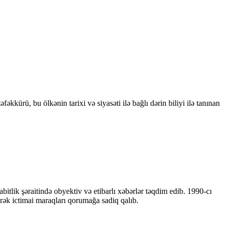
kkürü, bu ölkənin tarixi və siyasəti ilə bağlı dərin biliyi ilə tanınan
bitlik şəraitində obyektiv və etibarlı xəbərlər təqdim edib. 1990-cı
ərək ictimai maraqları qorumağa sadiq qalıb.