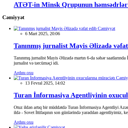
ATƏT-in Minsk Qrupunun həmsədrləri
Cəmiyyət
Cəmiyyət
6 Mart 2025, 20:06
Tanınmış jurnalist Mayis Əlizadə vəfat
Tanınmış jurnalist Mayis Əlizadə martın 6-da səhər saatlarında İs
jurnalist və tərcüməçi idi.
Ardını oxu
Cəmiy
13 Fevral 2025, 14:02
Turan İnformasiya Agentliyinin oxucul
Otuz ildən artıq bir müddətdə Turan İnformasiya Agentliyi Azərba
ildə - Sovet İttifaqının son günlərində yaradılan agentliyimiz, 
Ardını oxu
Cəmiyyət