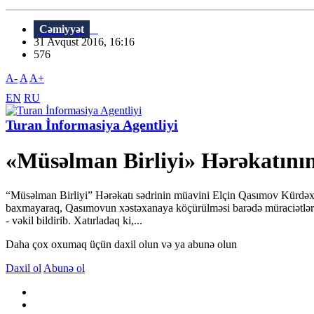
Cəmiyyət
31 Avqust 2016, 16:16
576
A-
A
A+
EN
RU
Turan İnformasiya Agentliyi
«Müsəlman Birliyi» Hərəkatının
“Müsəlman Birliyi” Hərəkatı sədrinin müavini Elçin Qasımov Kürdəxan
baxmayaraq, Qasımovun xəstəxanaya köçürülməsi barədə müraciətlərimiz
- vəkil bildirib. Xatırladaq ki,...
Daha çox oxumaq üçün daxil olun və ya abunə olun
Daxil ol
Abunə ol