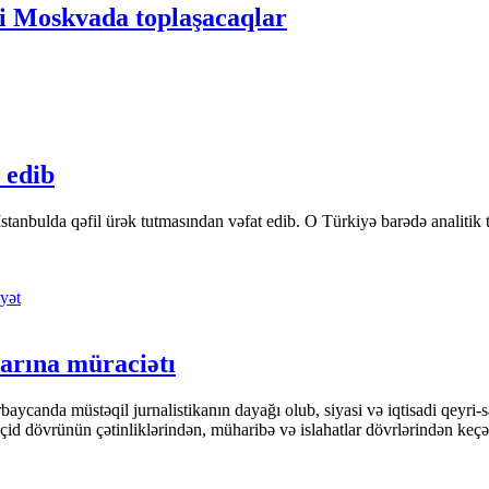
 Moskvada toplaşacaqlar
 edib
tanbulda qəfil ürək tutmasından vəfat edib. O Türkiyə barədə analitik təfə
yət
arına müraciətı
ycanda müstəqil jurnalistikanın dayağı olub, siyasi və iqtisadi qeyri-sa
keçid dövrünün çətinliklərindən, müharibə və islahatlar dövrlərindən keç