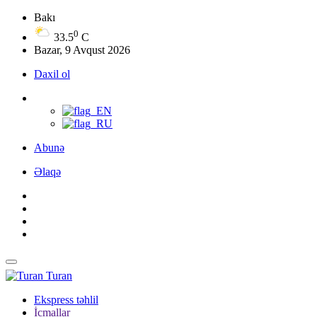
Bakı
0
33.5
C
Bazar, 9 Avqust 2026
Daxil ol
Abunə
Əlaqə
Turan
Ekspress təhlil
İcmallar