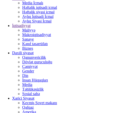
Media İcmalı
Həftəlik iqtisadi icmal
Həftəlik siyasi icmal
Aylıq İqtisadi İcmal
Aylıq Siyasi İcmal
İqtisadiyyat
Maliyyə
Makroiqtisadiyyat
Sənaye
Kənd təsərrüfatı
Biznes
Daxili siyasət
Qanunvericilik
Dövlət quruculuğu
Cəmiyyət
Gender
Din
İnsan Hüquqları
Media
Təhlükəsizlik
Sosial sahə
Xarici Siyasət
Keçmiş Sovet məkanı
Qafqaz
Amerika