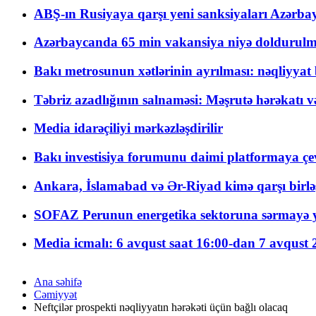
ABŞ-ın Rusiyaya qarşı yeni sanksiyaları Azərba
Azərbaycanda 65 min vakansiya niyə doldurulm
Bakı metrosunun xətlərinin ayrılması: nəqliyya
Təbriz azadlığının salnaməsi: Məşrutə hərəkatı v
Media idarəçiliyi mərkəzləşdirilir
Bakı investisiya forumunu daimi platformaya çevi
Ankara, İslamabad və Ər-Riyad kimə qarşı birlə
SOFAZ Perunun energetika sektoruna sərmayə ya
Media icmalı: 6 avqust saat 16:00-dan 7 avqust 2
Ana səhifə
Cəmiyyət
Neftçilər prospekti nəqliyyatın hərəkəti üçün bağlı olacaq