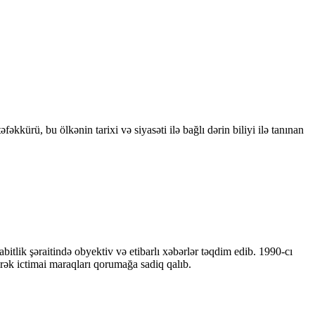
kkürü, bu ölkənin tarixi və siyasəti ilə bağlı dərin biliyi ilə tanınan
bitlik şəraitində obyektiv və etibarlı xəbərlər təqdim edib. 1990-cı
ərək ictimai maraqları qorumağa sadiq qalıb.