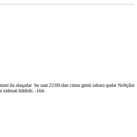
əməsi ilə əlaqədar bu saat 22:00-dan cümə günü səhərə qədər Neftçilər
 xidməti bildirib. -16d-