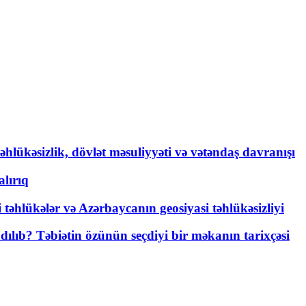
əhlükəsizlik, dövlət məsuliyyəti və vətəndaş davranışı
lırıq
i təhlükələr və Azərbaycanın geosiyasi təhlükəsizliyi
lıb? Təbiətin özünün seçdiyi bir məkanın tarixçəsi