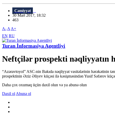
Cəmiyyət
30 Mart 2017, 18:32
463
A-
A
A+
EN
RU
Turan İnformasiya Agentliyi
Neftçilər prospekti nəqliyyatın 
“Azəravtoyol” ASC-nin Bakıda nəqliyyat vasitələrinin hərəkətinin tən
prospektinin Əziz Əliyev küçəsi ilə kəsişməsindən Yusif Səfərov küçəsi
Daha çox oxumaq üçün daxil olun və ya abunə olun
Daxil ol
Abunə ol