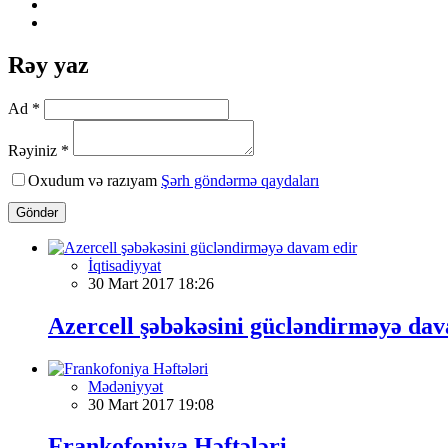
Rəy yaz
Ad *
Rəyiniz *
Oxudum və razıyam
Şərh göndərmə qaydaları
Göndər
İqtisadiyyat
30 Mart 2017 18:26
Azercell şəbəkəsini gücləndirməyə da
Mədəniyyət
30 Mart 2017 19:08
Frankofoniya Həftələri