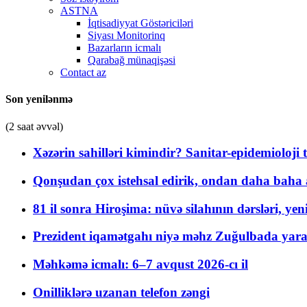
ASTNA
İqtisadiyyat Göstəriciləri
Siyası Monitorinq
Bazarların icmalı
Qarabağ münaqişəsi
Contact az
Son yenilənmə
(2 saat əvvəl)
Xəzərin sahilləri kimindir? Sanitar-epidemioloji t
Qonşudan çox istehsal edirik, ondan daha baha a
81 il sonra Hiroşima: nüvə silahının dərsləri, yen
Prezident iqamətgahı niyə məhz Zuğulbada yaradı
Məhkəmə icmalı: 6–7 avqust 2026-cı il
Onilliklərə uzanan telefon zəngi