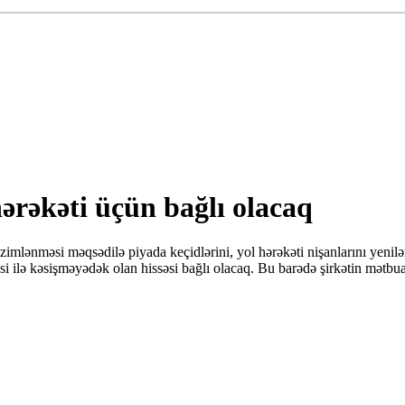
hərəkəti üçün bağlı olacaq
zimlənməsi məqsədilə piyada keçidlərini, yol hərəkəti nişanlarını yenil
 ilə kəsişməyədək olan hissəsi bağlı olacaq. Bu barədə şirkətin mətbuat