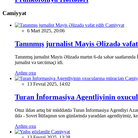
Cəmiyyət
Cəmiyyət
6 Mart 2025, 20:06
Tanınmış jurnalist Mayis Əlizadə vəfat
Tanınmış jurnalist Mayis Əlizadə martın 6-da səhər saatlarında İs
jurnalist və tərcüməçi idi.
Ardını oxu
Cəmiy
13 Fevral 2025, 14:02
Turan İnformasiya Agentliyinin oxucul
Otuz ildən artıq bir müddətdə Turan İnformasiya Agentliyi Azərba
ildə - Sovet İttifaqının son günlərində yaradılan agentliyimiz, 
Ardını oxu
Cəmiyyət
13 Fevral 2025, 13:28