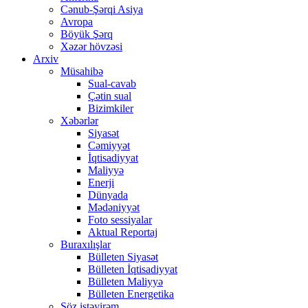
Cənub-Şərqi Asiya
Avropa
Böyük Şərq
Xəzər hövzəsi
Arxiv
Müsahibə
Sual-cavab
Çətin sual
Bizimkiler
Xəbərlər
Siyasət
Cəmiyyət
İqtisadiyyat
Maliyyə
Enerji
Dünyada
Mədəniyyət
Foto sessiyalar
Aktual Reportaj
Buraxılışlar
Bülleten Siyasət
Bülleten İqtisadiyyat
Bülleten Maliyyə
Bülleten Energetika
Söz istəyirəm