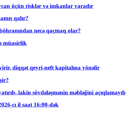
ycan üçün risklər və imkanlar yaradır
amış qalır?
t böhranından necə qaçmaq olar?
ə müasirlik
rir, diqqət qeyri-neft kapitalına yönəlir
şir?
tırıb, lakin sövdələşmənin məbləğini açıqlamayıb
026-cı il saat 16:00-dək