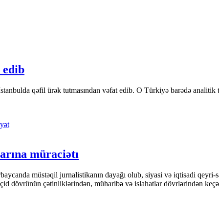
 edib
tanbulda qəfil ürək tutmasından vəfat edib. O Türkiyə barədə analitik təfə
yət
arına müraciətı
ycanda müstəqil jurnalistikanın dayağı olub, siyasi və iqtisadi qeyri-sa
keçid dövrünün çətinliklərindən, müharibə və islahatlar dövrlərindən keç