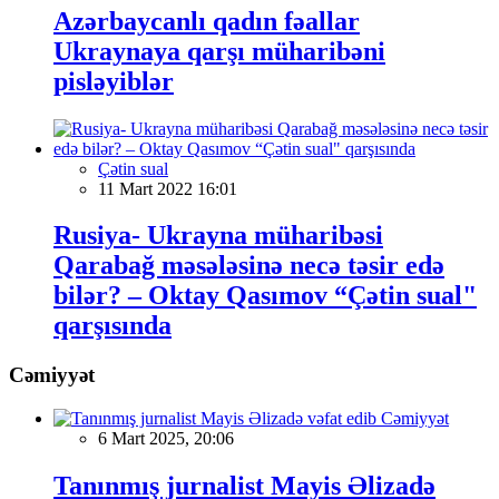
Azərbaycanlı qadın fəallar
Ukraynaya qarşı müharibəni
pisləyiblər
Çətin sual
11 Mart 2022 16:01
Rusiya- Ukrayna müharibəsi
Qarabağ məsələsinə necə təsir edə
bilər? – Oktay Qasımov “Çətin sual"
qarşısında
Cəmiyyət
Cəmiyyət
6 Mart 2025, 20:06
Tanınmış jurnalist Mayis Əlizadə