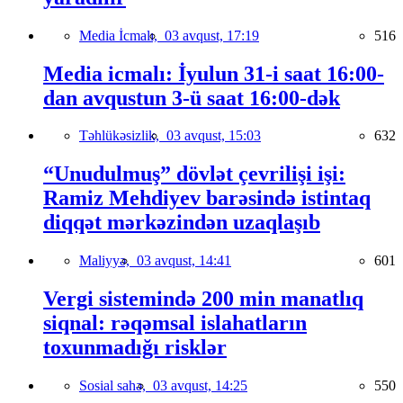
Media İcmalı,
03 avqust, 17:19
516
Media icmalı: İyulun 31-i saat 16:00-
dan avqustun 3-ü saat 16:00-dək
Təhlükəsizlik,
03 avqust, 15:03
632
“Unudulmuş” dövlət çevrilişi işi:
Ramiz Mehdiyev barəsində istintaq
diqqət mərkəzindən uzaqlaşıb
Maliyyə,
03 avqust, 14:41
601
Vergi sistemində 200 min manatlıq
siqnal: rəqəmsal islahatların
toxunmadığı risklər
Sosial sahə,
03 avqust, 14:25
550