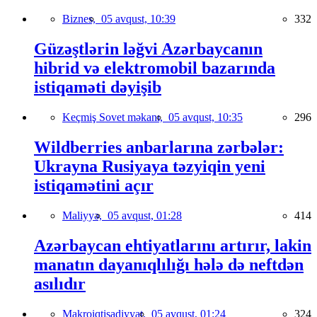
Biznes,
05 avqust, 10:39
332
Güzəştlərin ləğvi Azərbaycanın
hibrid və elektromobil bazarında
istiqaməti dəyişib
Keçmiş Sovet məkanı,
05 avqust, 10:35
296
Wildberries anbarlarına zərbələr:
Ukrayna Rusiyaya təzyiqin yeni
istiqamətini açır
Maliyyə,
05 avqust, 01:28
414
Azərbaycan ehtiyatlarını artırır, lakin
manatın dayanıqlılığı hələ də neftdən
asılıdır
Makroiqtisadiyyat,
05 avqust, 01:24
324