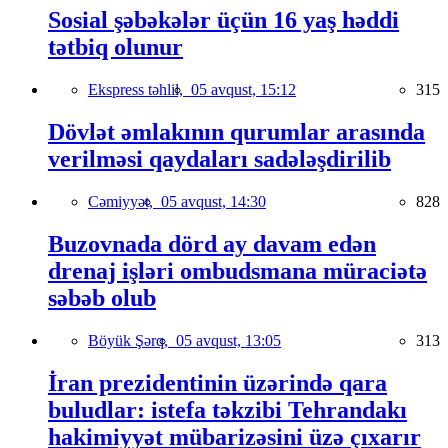
Sosial şəbəkələr üçün 16 yaş həddi
tətbiq olunur
Ekspress təhlil,
05 avqust, 15:12
315
Dövlət əmlakının qurumlar arasında
verilməsi qaydaları sadələşdirilib
Cəmiyyət,
05 avqust, 14:30
828
Buzovnada dörd ay davam edən
drenaj işləri ombudsmana müraciətə
səbəb olub
Böyük Şərq,
05 avqust, 13:05
313
İran prezidentinin üzərində qara
buludlar: istefa təkzibi Tehrandakı
hakimiyyət mübarizəsini üzə çıxarır