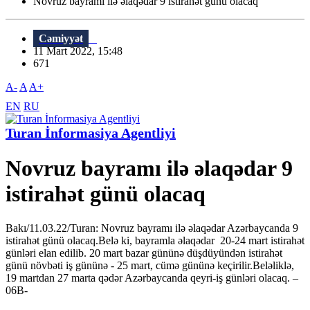
Novruz bayramı ilə əlaqədar 9 istirahət günü olacaq
Cəmiyyət
11 Mart 2022, 15:48
671
A-
A
A+
EN
RU
Turan İnformasiya Agentliyi
Novruz bayramı ilə əlaqədar 9
istirahət günü olacaq
Bakı/11.03.22/Turan: Novruz bayramı ilə əlaqədar Azərbaycanda 9
istirahət günü olacaq.Belə ki, bayramla əlaqədar 20-24 mart istirahət
günləri elan edilib. 20 mart bazar gününə düşdüyündən istirahət
günü növbəti iş gününə - 25 mart, cümə gününə keçirilir.Beləliklə,
19 martdan 27 marta qədər Azərbaycanda qeyri-iş günləri olacaq. –
06В-