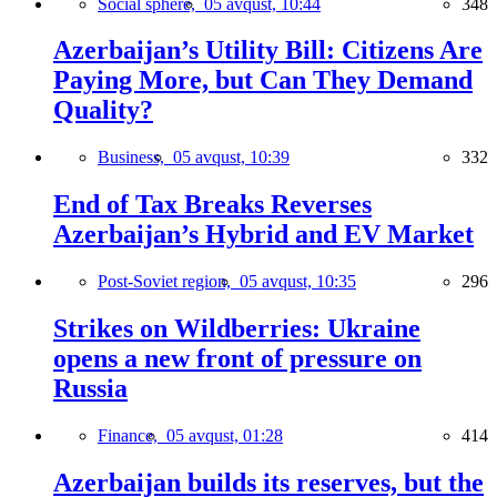
Social sphere,
05 avqust, 10:44
348
Azerbaijan’s Utility Bill: Citizens Are
Paying More, but Can They Demand
Quality?
Business,
05 avqust, 10:39
332
End of Tax Breaks Reverses
Azerbaijan’s Hybrid and EV Market
Post-Soviet region,
05 avqust, 10:35
296
Strikes on Wildberries: Ukraine
opens a new front of pressure on
Russia
Finance,
05 avqust, 01:28
414
Azerbaijan builds its reserves, but the