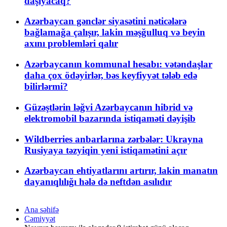
daşıyacaq?
Azərbaycan gənclər siyasətini nəticələrə
bağlamağa çalışır, lakin məşğulluq və beyin
axını problemləri qalır
Azərbaycanın kommunal hesabı: vətəndaşlar
daha çox ödəyirlər, bəs keyfiyyət tələb edə
bilirlərmi?
Güzəştlərin ləğvi Azərbaycanın hibrid və
elektromobil bazarında istiqaməti dəyişib
Wildberries anbarlarına zərbələr: Ukrayna
Rusiyaya təzyiqin yeni istiqamətini açır
Azərbaycan ehtiyatlarını artırır, lakin manatın
dayanıqlılığı hələ də neftdən asılıdır
Ana səhifə
Cəmiyyət