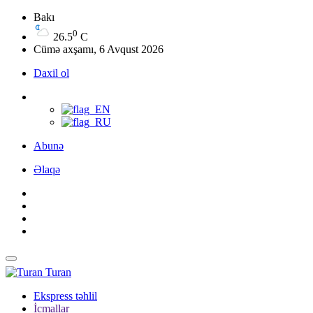
Bakı
0
26.5
C
Cümə axşamı, 6 Avqust 2026
Daxil ol
Abunə
Əlaqə
Turan
Ekspress təhlil
İcmallar