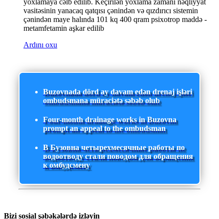
yoxlamaya cəlb edilib. Keçirilən yoxlama zamanı nəqliyyat
vasitəsinin yanacaq qatqısı çənindən və qızdırıcı sistemin
çənindən maye halında 101 kq 400 qram psixotrop maddə -
metamfetamin aşkar edilib
Ardını oxu
Buzovnada dörd ay davam edən drenaj işləri
ombudsmana müraciətə səbəb olub
Four-month drainage works in Buzovna
prompt an appeal to the ombudsman
В Бузовна четырехмесячные работы по
водоотводу стали поводом для обращения
к омбудсмену
Bizi sosial şəbəkələrdə izləyin