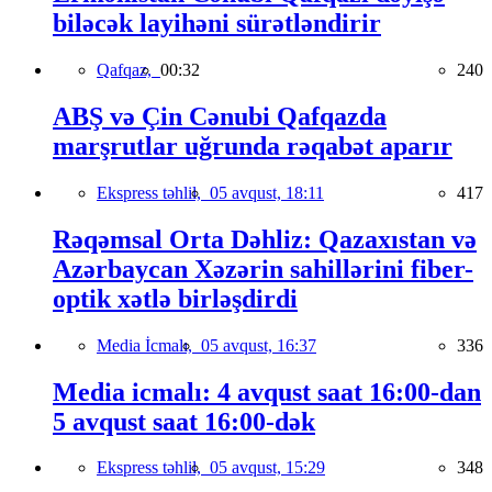
biləcək layihəni sürətləndirir
Qafqaz,
00:32
240
ABŞ və Çin Cənubi Qafqazda
marşrutlar uğrunda rəqabət aparır
Ekspress təhlil,
05 avqust, 18:11
417
Rəqəmsal Orta Dəhliz: Qazaxıstan və
Azərbaycan Xəzərin sahillərini fiber-
optik xətlə birləşdirdi
Media İcmalı,
05 avqust, 16:37
336
Media icmalı: 4 avqust saat 16:00-dan
5 avqust saat 16:00-dək
Ekspress təhlil,
05 avqust, 15:29
348