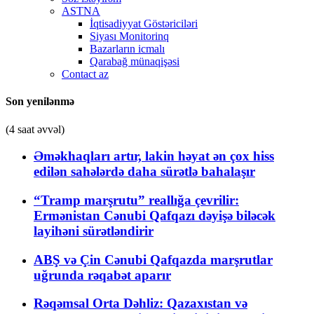
ASTNA
İqtisadiyyat Göstəriciləri
Siyası Monitorinq
Bazarların icmalı
Qarabağ münaqişəsi
Contact az
Son yenilənmə
(4 saat əvvəl)
Əməkhaqları artır, lakin həyat ən çox hiss
edilən sahələrdə daha sürətlə bahalaşır
“Tramp marşrutu” reallığa çevrilir:
Ermənistan Cənubi Qafqazı dəyişə biləcək
layihəni sürətləndirir
ABŞ və Çin Cənubi Qafqazda marşrutlar
uğrunda rəqabət aparır
Rəqəmsal Orta Dəhliz: Qazaxıstan və