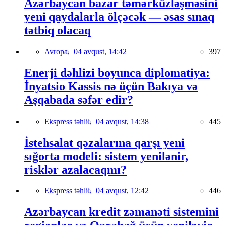
Azərbaycan bazar təmərküzləşməsini
yeni qaydalarla ölçəcək — əsas sınaq
tətbiq olacaq
Avropa,
04 avqust, 14:42
397
Enerji dəhlizi boyunca diplomatiya:
İnyatsio Kassis nə üçün Bakıya və
Aşqabada səfər edir?
Ekspress təhlil,
04 avqust, 14:38
445
İstehsalat qəzalarına qarşı yeni
sığorta modeli: sistem yenilənir,
risklər azalacaqmı?
Ekspress təhlil,
04 avqust, 12:42
446
Azərbaycan kredit zəmanəti sistemini