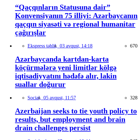
“Qaçqınların Statusuna dair”
Konvensiyanın 75 illiyi: Azərbaycanın
qaçqın siyasəti və regional humanitar
çağırışlar
Ekspress təhlil,
03 avqust, 14:18
670
Azərbaycanda kartdan-karta
köçürmələrə yeni limitlər kölgə
iqtisadiyyatını hədəfə alır, lakin
suallar doğurur
Social,
05 avqust, 11:57
328
Azerbaijan seeks to tie youth policy to
results, but employment and brain
drain challenges persist