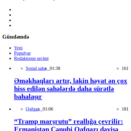
Gündəmdə
Yeni
Populyar
Redaktorun seçimi
Sosial sahə,
01:38
161
Əməkhaqları artır, lakin həyat ən çox
hiss edilən sahələrdə daha sürətlə
bahalaşır
Qafqaz,
01:06
181
“Tramp marşrutu” reallığa çevrilir:
Ermənistan Cənubi Qafqazı dəyişə