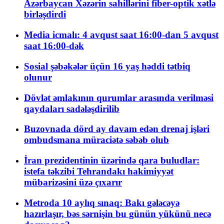
Azərbaycan Xəzərin sahillərini fiber-optik xətlə
birləşdirdi
Media icmalı: 4 avqust saat 16:00-dan 5 avqust
saat 16:00-dək
Sosial şəbəkələr üçün 16 yaş həddi tətbiq
olunur
Dövlət əmlakının qurumlar arasında verilməsi
qaydaları sadələşdirilib
Buzovnada dörd ay davam edən drenaj işləri
ombudsmana müraciətə səbəb olub
İran prezidentinin üzərində qara buludlar:
istefa təkzibi Tehrandakı hakimiyyət
mübarizəsini üzə çıxarır
Metroda 10 aylıq sınaq: Bakı gələcəyə
hazırlaşır, bəs sərnişin bu günün yükünü necə