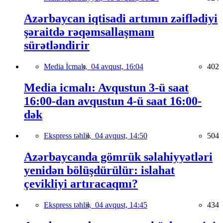
Azərbaycan iqtisadi artımın zəiflədiyi
şəraitdə rəqəmsallaşmanı
sürətləndirir
Media İcmalı,
04 avqust, 16:04
402
Media icmalı: Avqustun 3-ü saat
16:00-dan avqustun 4-ü saat 16:00-
dək
Ekspress təhlil,
04 avqust, 14:50
504
Azərbaycanda gömrük səlahiyyətləri
yenidən bölüşdürülür: islahat
çevikliyi artıracaqmı?
Ekspress təhlil,
04 avqust, 14:45
434