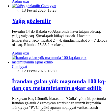
Ardını oxu
Cəmiyyət
13 Fevral 2025, 13:28
Yağış gözlənilir
Fevralın 14-də Bakıda və Abşeronda hava tutqun olacaq,
yağış yağacaq. Şimal-qərb küləyi əsəcək. Havanın
temperaturu gecə müsbət 2 + 4, gündüz müsbət 5 + 7 dərəcə
olacaq. Rütubət 75-85 faiz olacaq.
Ardını oxu
Cəmiyyət
12 Fevral 2025, 16:50
İrandan gələn yük maşınında 100 kq-
dan çox metamfetamin aşkar edilib
Naxçıvan Baş Gömrük İdarəsinin "Culfa" gömrük postunda
İrandan gələrək Azərbaycan ərazisindən tranzit keçməklə
Türkiyəyə "PVC" yükü aparan nəqliyyat vasitəsi əsaslı