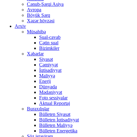
Cənub-Şərqi Asiya
Avropa
Böyük Şərq
Xəzər hövzəsi
Arxiv
Müsahibə
Sual-cavab
Çətin sual
Bizimkiler
Xəbərlər
Siyasət
Cəmiyyət
İqtisadiyyat
Maliyyə
Enerji
Dünyada
Mədəniyyət
Foto sessiyalar
Aktual Reportaj
Buraxılışlar
Bülleten Siyasət
Bülleten İqtisadiyyat
Bülleten Maliyyə
Bülleten Energetika
Söz istəyirəm