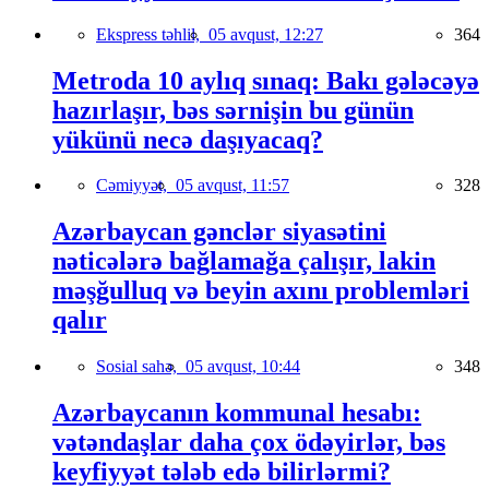
Ekspress təhlil,
05 avqust, 12:27
364
Metroda 10 aylıq sınaq: Bakı gələcəyə
hazırlaşır, bəs sərnişin bu günün
yükünü necə daşıyacaq?
Cəmiyyət,
05 avqust, 11:57
328
Azərbaycan gənclər siyasətini
nəticələrə bağlamağa çalışır, lakin
məşğulluq və beyin axını problemləri
qalır
Sosial sahə,
05 avqust, 10:44
348
Azərbaycanın kommunal hesabı:
vətəndaşlar daha çox ödəyirlər, bəs
keyfiyyət tələb edə bilirlərmi?