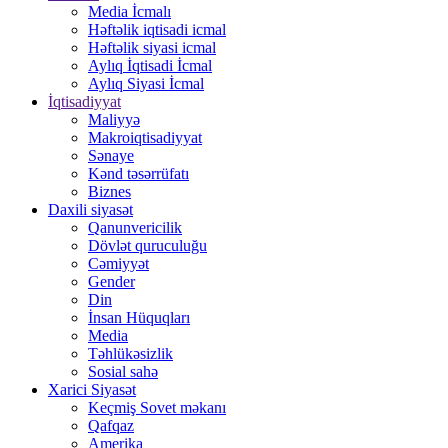
Media İcmalı
Həftəlik iqtisadi icmal
Həftəlik siyasi icmal
Aylıq İqtisadi İcmal
Aylıq Siyasi İcmal
İqtisadiyyat
Maliyyə
Makroiqtisadiyyat
Sənaye
Kənd təsərrüfatı
Biznes
Daxili siyasət
Qanunvericilik
Dövlət quruculuğu
Cəmiyyət
Gender
Din
İnsan Hüquqları
Media
Təhlükəsizlik
Sosial sahə
Xarici Siyasət
Keçmiş Sovet məkanı
Qafqaz
Amerika