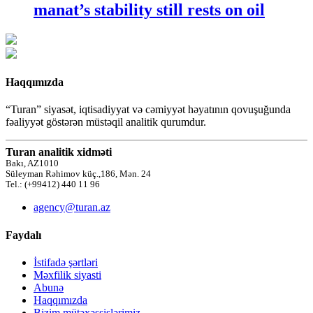
manat’s stability still rests on oil
Haqqımızda
“Turan” siyasət, iqtisadiyyat və cəmiyyət həyatının qovuşuğunda
fəaliyyət göstərən müstəqil analitik qurumdur.
Turan analitik xidməti
Bakı, AZ1010
Süleyman Rəhimov küç.,186, Mən. 24
Tel.: (+99412) 440 11 96
agency@turan.az
Faydalı
İstifadə şərtləri
Məxfilik siyasti
Abunə
Haqqımızda
Bizim mütəxəssislərimiz