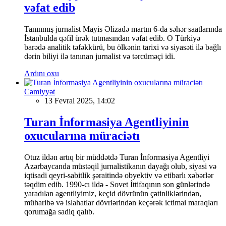
vəfat edib
Tanınmış jurnalist Mayis Əlizadə martın 6-da səhər saatlarında
İstanbulda qəfil ürək tutmasından vəfat edib. O Türkiyə
barədə analitik təfəkkürü, bu ölkənin tarixi və siyasəti ilə bağlı
dərin biliyi ilə tanınan jurnalist və tərcüməçi idi.
Ardını oxu
Cəmiyyət
13 Fevral 2025, 14:02
Turan İnformasiya Agentliyinin
oxucularına müraciətı
Otuz ildən artıq bir müddətdə Turan İnformasiya Agentliyi
Azərbaycanda müstəqil jurnalistikanın dayağı olub, siyasi və
iqtisadi qeyri-sabitlik şəraitində obyektiv və etibarlı xəbərlər
təqdim edib. 1990-cı ildə - Sovet İttifaqının son günlərində
yaradılan agentliyimiz, keçid dövrünün çətinliklərindən,
müharibə və islahatlar dövrlərindən keçərək ictimai maraqları
qorumağa sadiq qalıb.