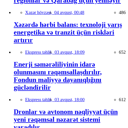
regionlar və Qarabağ üçün yeniləyir
Xəzər hövzəsi,
04 avqust, 00:48
486
Xəzərdə hərbi balans: texnoloji yarış
energetika və tranzit üçün riskləri
artırır
Ekspress təhlil,
03 avqust, 18:09
652
Enerji səmərəliliyinin idarə
olunmasını rəqəmsallaşdırılır,
Fondun maliyyə dayanıqlığını
gücləndirilir
Ekspress təhlil,
03 avqust, 18:00
612
Dronlar və avtonom nəqliyyat üçün
yeni rəqəmsal nəzarət sistemi
yaradılır