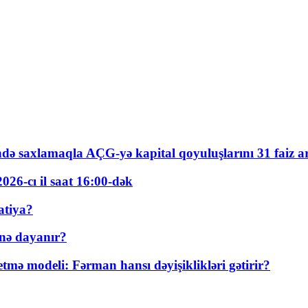
ində saxlamaqla AÇG-yə kapital qoyuluşlarını 31 faiz ar
026-cı il saat 16:00-dək
atiya?
nə dayanır?
ə modeli: Fərman hansı dəyişiklikləri gətirir?