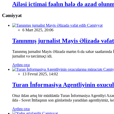
Ailəsi ictimai fəalın hələ də azad olun
Cəmiyyət
Cəmiyyət
6 Mart 2025, 20:06
Tanınmış jurnalist Mayis Əlizadə vəfat
Tanınmış jurnalist Mayis Əlizadə martın 6-da səhər saatlarında İs
jurnalist və tərcüməçi idi.
Ardını oxu
Cəmiy
13 Fevral 2025, 14:02
Turan İnformasiya Agentliyinin oxucul
Otuz ildən artıq bir müddətdə Turan İnformasiya Agentliyi Azərba
ildə - Sovet İttifaqının son günlərində yaradılan agentliyimiz, 
Ardını oxu
Cəmiyyət