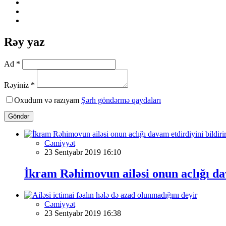
Rəy yaz
Ad *
Rəyiniz *
Oxudum və razıyam
Şərh göndərmə qaydaları
Göndər
Cəmiyyət
23 Sentyabr 2019 16:10
İkram Rəhimovun ailəsi onun aclığı dav
Cəmiyyət
23 Sentyabr 2019 16:38