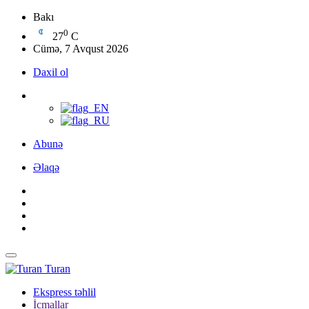
Bakı
0
27
C
Cümə, 7 Avqust 2026
Daxil ol
Abunə
Əlaqə
Turan
Ekspress təhlil
İcmallar