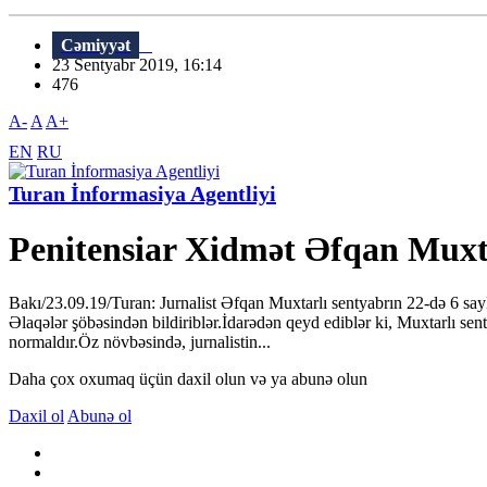
Cəmiyyət
23 Sentyabr 2019, 16:14
476
A-
A
A+
EN
RU
Turan İnformasiya Agentliyi
Penitensiar Xidmət Əfqan Muxtar
Bakı/23.09.19/Turan: Jurnalist Əfqan Muxtarlı sentyabrın 22-də 6 say
Əlaqələr şöbəsindən bildiriblər.İdarədən qeyd ediblər ki, Muxtarlı se
normaldır.Öz növbəsində, jurnalistin...
Daha çox oxumaq üçün daxil olun və ya abunə olun
Daxil ol
Abunə ol