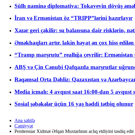
Sülh naminə diplomatiya: Tokayevin döyüş əməli
İran və Ermənistan öz “TRIPP”lərini hazırlayır
Xəzər geri çəkilir: su balansına dair risklərin, nə
Əməkhaqları artır, lakin həyat ən çox hiss edilən
“Tramp marşrutu” reallığa çevrilir: Ermənistan C
ABŞ və Çin Cənubi Qafqazda marşrutlar uğrund
Rəqəmsal Orta Dəhliz: Qazaxıstan və Azərbaycan Xə
Media icmalı: 4 avqust saat 16:00-dan 5 avqust 
Sosial şəbəkələr üçün 16 yaş həddi tətbiq olunur
Ana səhifə
Cəmiyyət
Penitensiar Xidmət Əfqan Muxtarlının aclıq etdiyini təsdiq edir