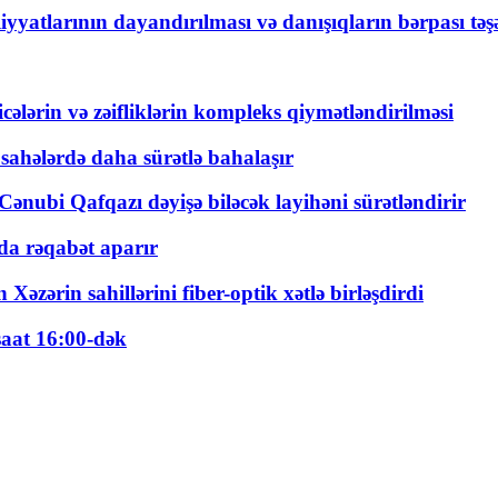
yyatlarının dayandırılması və danışıqların bərpası tə
ticələrin və zəifliklərin kompleks qiymətləndirilməsi
 sahələrdə daha sürətlə bahalaşır
ənubi Qafqazı dəyişə biləcək layihəni sürətləndirir
a rəqabət aparır
zərin sahillərini fiber-optik xətlə birləşdirdi
saat 16:00-dək