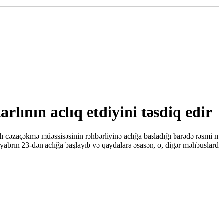
lının aclıq etdiyini təsdiq edir
lı cəzaçəkmə müəssisəsinin rəhbərliyinə aclığa başladığı barədə rəsmi 
ntyabrın 23-dən aclığa başlayıb və qaydalara əsasən, o, digər məhbusla