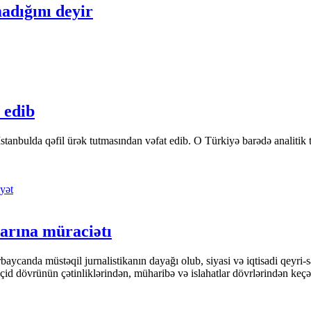
madığını deyir
 edib
tanbulda qəfil ürək tutmasından vəfat edib. O Türkiyə barədə analitik təfə
yət
arına müraciətı
ycanda müstəqil jurnalistikanın dayağı olub, siyasi və iqtisadi qeyri-sa
keçid dövrünün çətinliklərindən, müharibə və islahatlar dövrlərindən keç