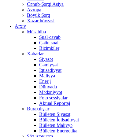
Cənub-Şərqi Asiya
Avropa
Böyük Şərq
Xəzər hövzəsi
Arxiv
Müsahibə
Sual-cavab
Çətin sual
Bizimkiler
Xəbərlər
Siyasət
Cəmiyyət
İqtisadiyyat
Maliyyə
Enerji
Dünyada
Mədəniyyət
Foto sessiyalar
Aktual Reportaj
Buraxılışlar
Bülleten Siyasət
Bülleten İqtisadiyyat
Bülleten Maliyyə
Bülleten Energetika
Söz istəyirəm